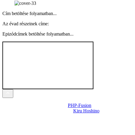
Cím betöltése folyamatban...
Az évad részeinek címe:
Epizódcímek betöltése folyamatban...
Powered by
PHP-Fusion
Design-t készítette:
Kiru Hoshino