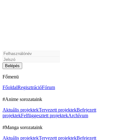
Főmenü
Főoldal
Regisztráció
Fórum
#Anime sorozataink
Aktuális projektek
Tervezett projektek
Befejezett
projektek
Felfüggesztett projektek
Archívum
#Manga sorozataink
Aktuális projektek
Tervezett projektek
Befejezett