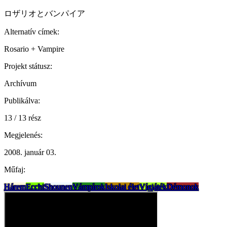
ロザリオとバンパイア
Alternatív címek:
Rosario + Vampire
Projekt státusz:
Archívum
Publikálva:
13 / 13 rész
Megjelenés:
2008. január 03.
Műfaj:
Hárem
Ecchi
Shounen
Vámpírok
Iskolai élet
Vígjáték
Démonok