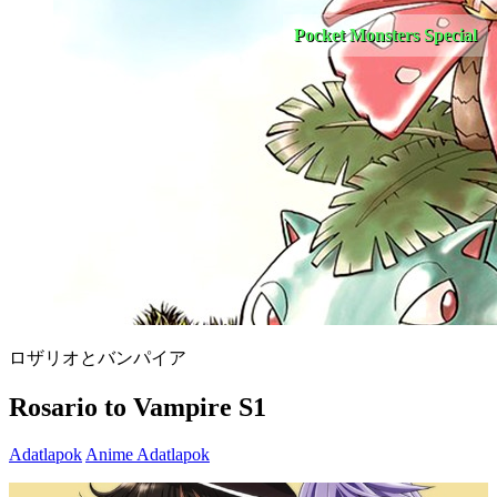
Pocket Monsters Special
ロザリオとバンパイア
Rosario to Vampire S1
Adatlapok
Anime Adatlapok