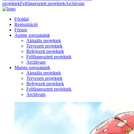
projektek
Felfüggesztett projektek
Archívum
Főoldal
Regisztráció
Fórum
Anime sorozataink
Aktuális projektek
Tervezett projektek
Befejezett projektek
Felfüggesztett projektek
Archívum
Manga sorozataink
Aktuális projektek
Tervezett projektek
Befejezett projektek
Felfüggesztett projektek
Archívum