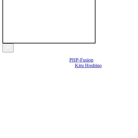
Powered by
PHP-Fusion
Design-t készítette:
Kiru Hoshino