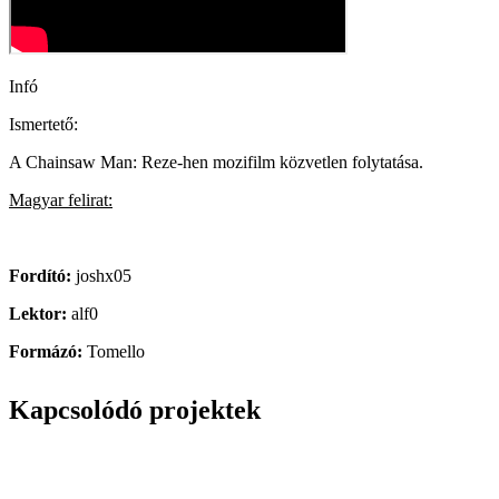
Infó
Ismertető:
A Chainsaw Man: Reze-hen mozifilm közvetlen folytatása.
Magyar felirat:
Fordító:
joshx05
Lektor:
alf0
Formázó:
Tomello
Kapcsolódó projektek