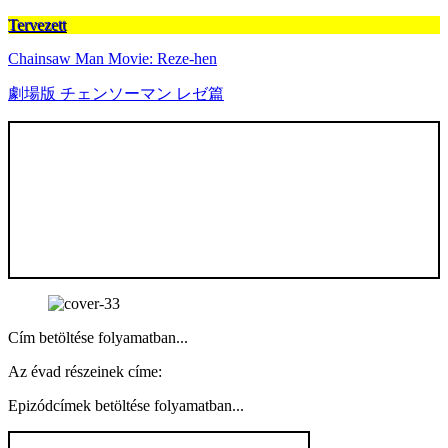
Tervezett
Chainsaw Man Movie: Reze-hen
劇場版 チェンソーマン レゼ篇
Cím betöltése folyamatban...
Az évad részeinek címe:
Epizódcímek betöltése folyamatban...