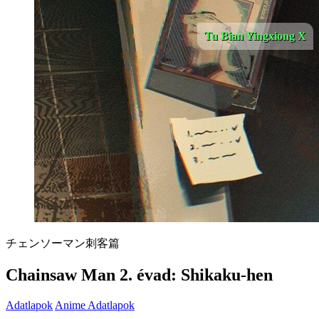
Tu Bian Yingxiong X
チェンソーマン刺客篇
Chainsaw Man 2. évad: Shikaku-hen
Adatlapok
Anime Adatlapok