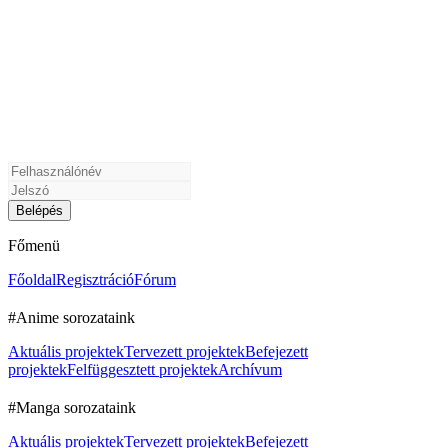
Főmenü
Főoldal
Regisztráció
Fórum
#Anime sorozataink
Aktuális projektek
Tervezett projektek
Befejezett
projektek
Felfüggesztett projektek
Archívum
#Manga sorozataink
Aktuális projektek
Tervezett projektek
Befejezett