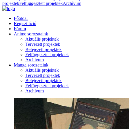
projektek
Felfüggesztett projektek
Archívum
Főoldal
Regisztráció
Fórum
Anime sorozataink
Aktuális projektek
Tervezett projektek
Befejezett projektek
Felfüggesztett projektek
Archívum
Manga sorozataink
Aktuális projektek
Tervezett projektek
Befejezett projektek
Felfüggesztett projektek
Archívum