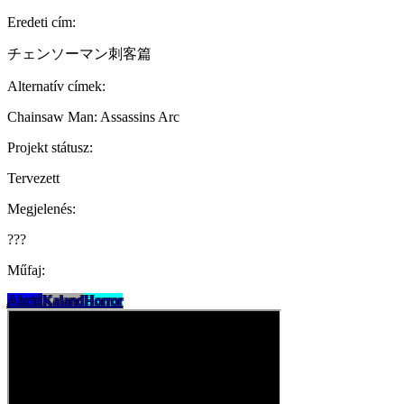
Eredeti cím:
チェンソーマン刺客篇
Alternatív címek:
Chainsaw Man: Assassins Arc
Projekt státusz:
Tervezett
Megjelenés:
???
Műfaj:
Akció
Kaland
Horror