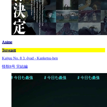
Anime
Tervezett
Kaijuu No. 8 3. évad - Kanketsu-hen
怪獣8号 完結編