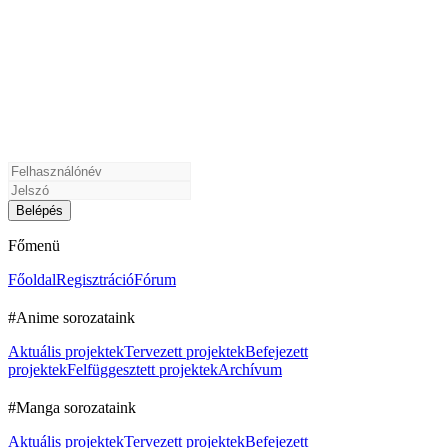
Főmenü
Főoldal
Regisztráció
Fórum
#Anime sorozataink
Aktuális projektek
Tervezett projektek
Befejezett
projektek
Felfüggesztett projektek
Archívum
#Manga sorozataink
Aktuális projektek
Tervezett projektek
Befejezett