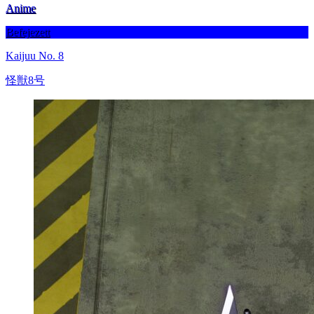
Anime
Befejezett
Kaijuu No. 8
怪獣8号