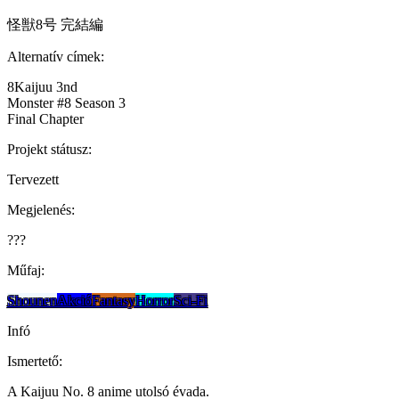
怪獣8号 完結編
Alternatív címek:
8Kaijuu 3nd
Monster #8 Season 3
Final Chapter
Projekt státusz:
Tervezett
Megjelenés:
???
Műfaj:
Shounen
Akció
Fantasy
Horror
Sci-Fi
Infó
Ismertető:
A Kaijuu No. 8 anime utolsó évada.