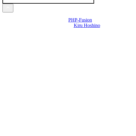
Powered by
PHP-Fusion
Design-t készítette:
Kiru Hoshino