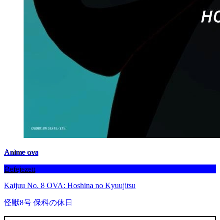
Anime ova
Befejezett
Kaijuu No. 8 OVA: Hoshina no Kyuujitsu
怪獣8号 保科の休日