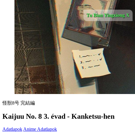
Tu Bian Yingxiong X
怪獣8号 完結編
Kaijuu No. 8 3. évad - Kanketsu-hen
Adatlapok
Anime Adatlapok