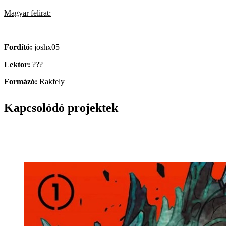
Magyar felirat:
Fordító:
joshx05
Lektor:
???
Formázó:
Rakfely
Kapcsolódó projektek