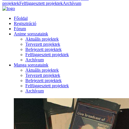
projektek
Felfüggesztett projektek
Archívum
Főoldal
Regisztráció
Fórum
Anime sorozataink
Aktuális projektek
Tervezett projektek
Befejezett projektek
Felfüggesztett projektek
Archívum
Manga sorozataink
Aktuális projektek
Tervezett projektek
Befejezett projektek
Felfüggesztett projektek
Archívum