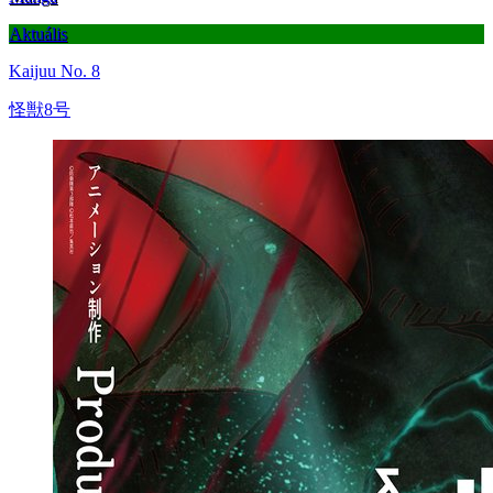
Aktuális
Kaijuu No. 8
怪獣8号