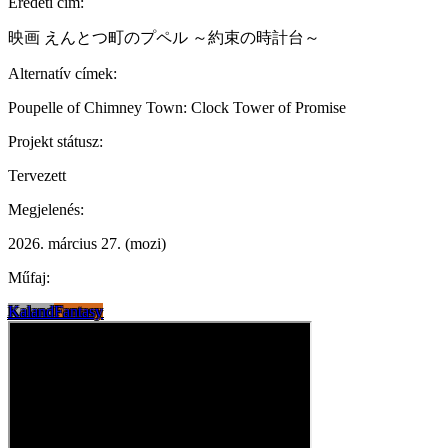
Eredeti cím:
映画 えんとつ町のプペル ～約束の時計台～
Alternatív címek:
Poupelle of Chimney Town: Clock Tower of Promise
Projekt státusz:
Tervezett
Megjelenés:
2026. március 27. (mozi)
Műfaj:
Kaland
Fantasy