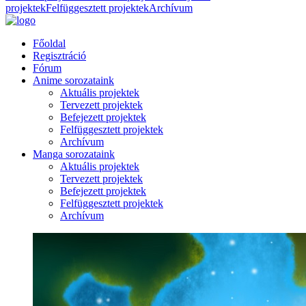
projektek
Felfüggesztett projektek
Archívum
Főoldal
Regisztráció
Fórum
Anime sorozataink
Aktuális projektek
Tervezett projektek
Befejezett projektek
Felfüggesztett projektek
Archívum
Manga sorozataink
Aktuális projektek
Tervezett projektek
Befejezett projektek
Felfüggesztett projektek
Archívum