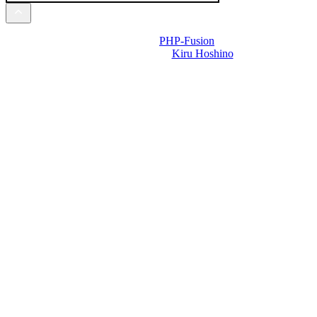
Powered by
PHP-Fusion
Design-t készítette:
Kiru Hoshino