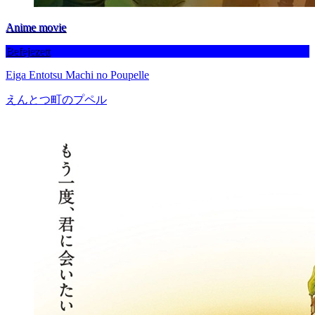
Anime movie
Befejezett
Eiga Entotsu Machi no Poupelle
えんとつ町のプペル