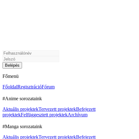
Főmenü
Főoldal
Regisztráció
Fórum
#Anime sorozataink
Aktuális projektek
Tervezett projektek
Befejezett
projektek
Felfüggesztett projektek
Archívum
#Manga sorozataink
Aktuális projektek
Tervezett projektek
Befejezett