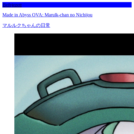
Befejezett
Made in Abyss OVA: Marulk-chan no Nichijou
マルルクちゃんの日常