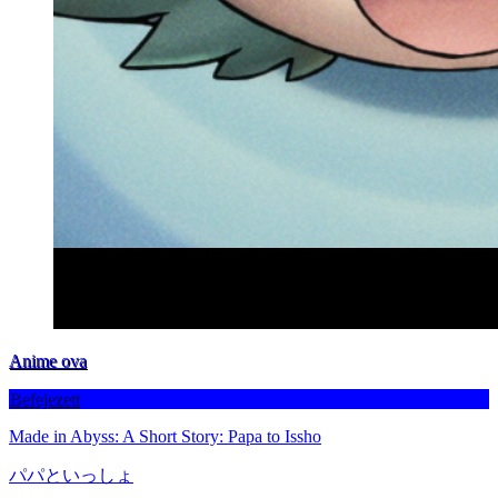
Anime ova
Befejezett
Made in Abyss: A Short Story: Papa to Issho
パパといっしょ