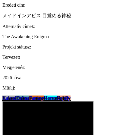
Eredeti cím:
メイドインアビス 目覚める神秘
Alternatív címek:
The Awakening Enigma
Projekt státusz:
Tervezett
Megjelenés:
2026. ősz
Műfaj:
Kaland
Dráma
Fantasy
Horror
Rejtély