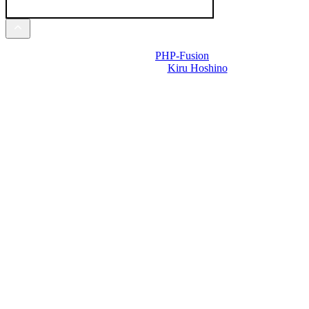
Powered by
PHP-Fusion
Design-t készítette:
Kiru Hoshino