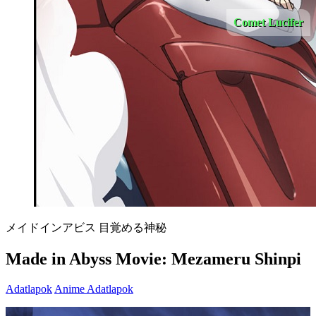
Comet Lucifer
メイドインアビス 目覚める神秘
Made in Abyss Movie: Mezameru Shinpi
Adatlapok
Anime Adatlapok