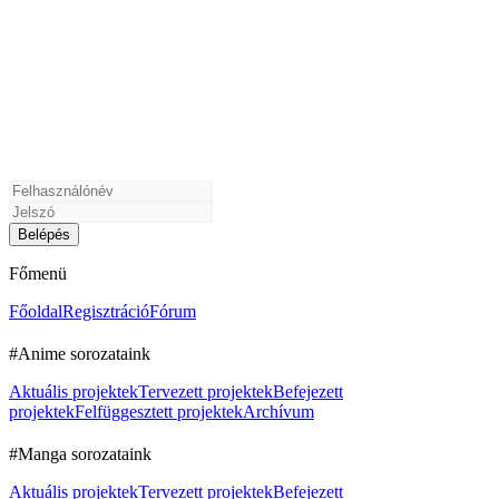
Főmenü
Főoldal
Regisztráció
Fórum
#Anime sorozataink
Aktuális projektek
Tervezett projektek
Befejezett
projektek
Felfüggesztett projektek
Archívum
#Manga sorozataink
Aktuális projektek
Tervezett projektek
Befejezett