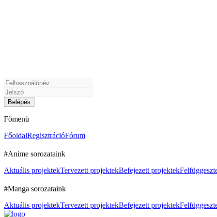
Főmenü
Főoldal
Regisztráció
Fórum
#Anime sorozataink
Aktuális projektek
Tervezett projektek
Befejezett projektek
Felfüggeszte
#Manga sorozataink
Aktuális projektek
Tervezett projektek
Befejezett projektek
Felfüggeszte