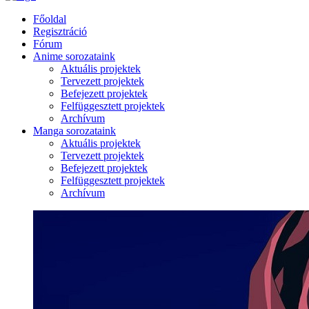
Főoldal
Regisztráció
Fórum
Anime sorozataink
Aktuális projektek
Tervezett projektek
Befejezett projektek
Felfüggesztett projektek
Archívum
Manga sorozataink
Aktuális projektek
Tervezett projektek
Befejezett projektek
Felfüggesztett projektek
Archívum