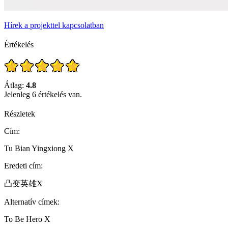
Hírek a projekttel kapcsolatban
Értékelés
Átlag:
4.8
Jelenleg 6 értékelés van.
Részletek
Cím:
Tu Bian Yingxiong X
Eredeti cím:
凸变英雄X
Alternatív címek:
To Be Hero X