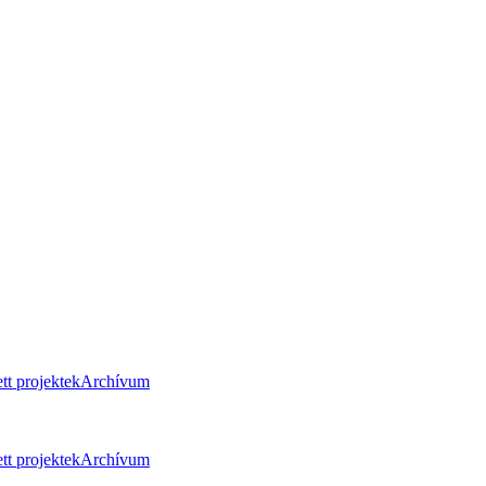
tt projektek
Archívum
tt projektek
Archívum