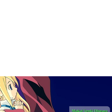
Makai Senki Disgaea