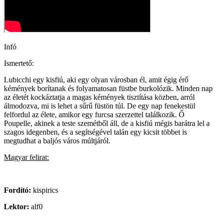
Infó
Ismertető:
Lubicchi egy kisfiú, aki egy olyan városban él, amit égig érő
kémények borítanak és folyamatosan füstbe burkolózik. Minden nap
az életét kockáztatja a magas kémények tisztítása közben, arról
álmodozva, mi is lehet a sűrű füstön túl. De egy nap fenekestül
felfordul az élete, amikor egy furcsa szerzettel találkozik. Ő
Poupelle, akinek a teste szemétből áll, de a kisfiú mégis barátra lel a
szagos idegenben, és a segítségével talán egy kicsit többet is
megtudhat a baljós város múltjáról.
Magyar felirat:
Fordító:
kispirics
Lektor:
alf0