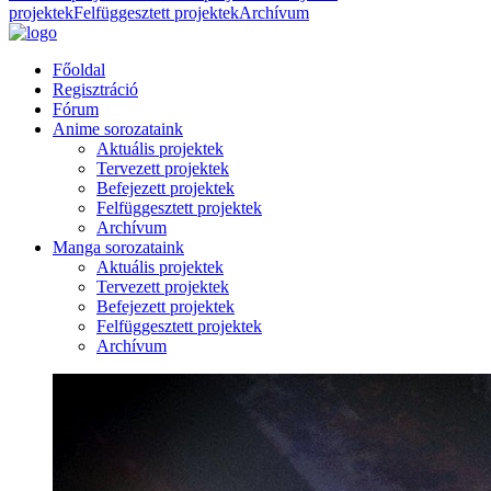
projektek
Felfüggesztett projektek
Archívum
Főoldal
Regisztráció
Fórum
Anime sorozataink
Aktuális projektek
Tervezett projektek
Befejezett projektek
Felfüggesztett projektek
Archívum
Manga sorozataink
Aktuális projektek
Tervezett projektek
Befejezett projektek
Felfüggesztett projektek
Archívum