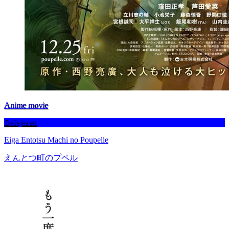
Anime movie
Befejezett
Eiga Entotsu Machi no Poupelle
えんとつ町のプペル