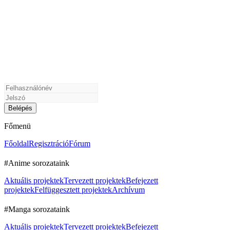
Főmenü
Főoldal
Regisztráció
Fórum
#Anime sorozataink
Aktuális projektek
Tervezett projektek
Befejezett
projektek
Felfüggesztett projektek
Archívum
#Manga sorozataink
Aktuális projektek
Tervezett projektek
Befejezett