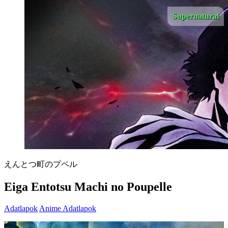
Supernatural
えんとつ町のプペル
Eiga Entotsu Machi no Poupelle
Adatlapok
Anime Adatlapok