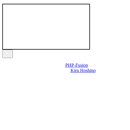
Powered by
PHP-Fusion
Design-t készítette:
Kiru Hoshino