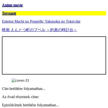
Anime movie
Tervezett
Entotsu Machi no Poupelle: Yakusoku no Tokei-dai
映画 えんとつ町のプペル ～約束の時計台～
Cím betöltése folyamatban...
Az évad részeinek címe:
Epizódcímek betöltése folyamatban...