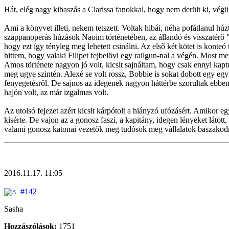
Hát, elég nagy kibaszás a Clarissa fanokkal, hogy nem derült ki, végül
Ami a könyvet illeti, nekem tetszett. Voltak hibái, néha pofátlanul h
szappanoperás húzások Naoim történetében, az állandó és visszatérő "j
hogy ezt így tényleg meg lehetett csinálni. Az első két kötet is konteó
hittem, hogy valaki Filipet fejbelövi egy railgun-nal a végén. Most 
Amos története nagyon jó volt, kicsit sajnáltam, hogy csak ennyi kaptu
meg ugye szintén. Alexé se volt rossz, Bobbie is sokat dobott egy eg
fenyegetésről. De sajnos az idegenek nagyon háttérbe szorultak ebben
hajón volt, az már izgalmas volt.
Az utolsó fejezet azért kicsit kárpótolt a hiányzó ufózásért. Amikor e
kísérte. De vajon az a gonosz faszi, a kapitány, idegen lényeket lát
valami gonosz katonai vezetők meg tudósok meg vállalatok baszakodnak
2016.11.17. 11:05
#142
Sasha
Hozzászólások:
1751