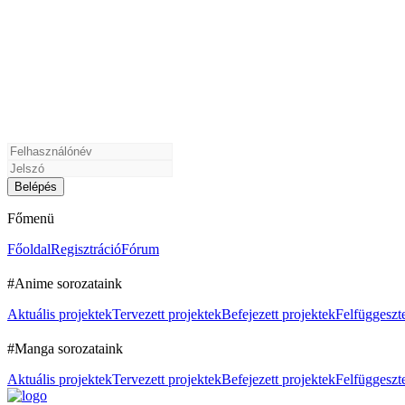
Főmenü
Főoldal
Regisztráció
Fórum
#Anime sorozataink
Aktuális projektek
Tervezett projektek
Befejezett projektek
Felfüggeszte
#Manga sorozataink
Aktuális projektek
Tervezett projektek
Befejezett projektek
Felfüggeszte