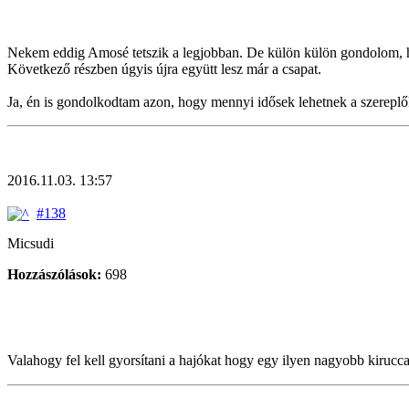
Nekem eddig Amosé tetszik a legjobban. De külön külön gondolom, hog
Következő részben úgyis újra együtt lesz már a csapat.
Ja, én is gondolkodtam azon, hogy mennyi idősek lehetnek a szereplő
2016.11.03. 13:57
#138
Micsudi
Hozzászólások:
698
Valahogy fel kell gyorsítani a hajókat hogy egy ilyen nagyobb kirucc