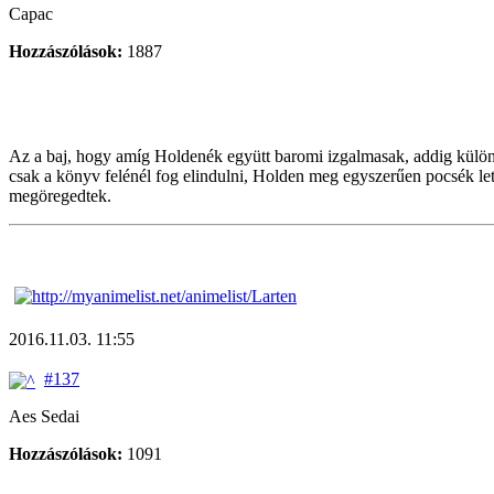
Capac
Hozzászólások:
1887
Az a baj, hogy amíg Holdenék együtt baromi izgalmasak, addig külön
csak a könyv felénél fog elindulni, Holden meg egyszerűen pocsék let
megöregedtek.
2016.11.03. 11:55
#137
Aes Sedai
Hozzászólások:
1091