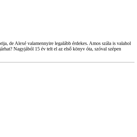
ija, de Alexé valamennyire legalább érdekes. Amos szála is valahol
rhat? Nagyjából 15 év telt el az első könyv óta, szóval szépen