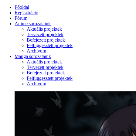
Főoldal
Regisztráció
Fórum
Anime sorozataink
Aktuális projektek
Tervezett projektek
Befejezett projektek
Felfüggesztett projektek
Archívum
Manga sorozataink
Aktuális projektek
Tervezett projektek
Befejezett projektek
Felfüggesztett projektek
Archívum