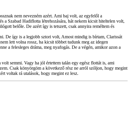
rossznak nem nevezném azért. Ami baj volt, az egyfelől a
a Szabad Hadiflotta létrehozására, hát nekem kicsit hiteltelen volt,
lógott belőle. De azért így is tetszett, csak annyira reméltem és
. De így is a legjobb sztori volt, Amost mindig is bírtam, Clarissát
nem lett volna rossz, ha kicsit többet tudunk meg az idegen
benne a felesleges dráma, meg nyafogás. De a végén, amikor azon a
volt semmi. Vagy ha jól értettem talán egy egész flottát is, ami
hiszem. Csak könyörgöm a következő rész ne arról szóljon, hogy megint
t voltak rá utalások, hogy megint ez lesz.