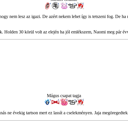
y nem lesz az igazi. De azért nekem lehet így is tetszeni fog. De ha 
k. Holden 30 körül volt az elején ha jól emlékszem, Naomi meg pár évve
Mágus csapat tagja
anás ne évekig tartson mert ez lassít a cselekményen. Jaja megöregedt