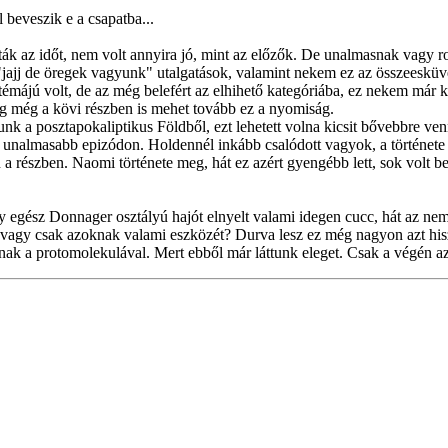
 beveszik e a csapatba...
úzták az időt, nem volt annyira jó, mint az előzők. De unalmasnak vagy 
ajj de öregek vagyunk" utalgatások, valamint nekem ez az összeesküvés 
 témájú volt, de az még belefért az elhihető kategóriába, ez nekem már ki
meg még a kövi részben is mehet tovább ez a nyomiság.
nk a posztapokaliptikus Földből, ezt lehetett volna kicsit bővebbre venni
y unalmasabb epizódon. Holdennél inkább csalódott vagyok, a története 
 a részben. Naomi története meg, hát ez azért gyengébb lett, sok volt 
gy egész Donnager osztályú hajót elnyelt valami idegen cucc, hát az nem 
ott, vagy csak azoknak valami eszközét? Durva lesz ez még nagyon azt 
 a protomolekulával. Mert ebből már láttunk eleget. Csak a végén azér