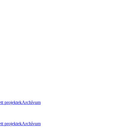
tt projektek
Archívum
tt projektek
Archívum