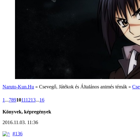
Naruto-Kun.Hu
» Csevegő, Játékok és Általános animés témák »
Cse
1
...
7
8
9
10
11
12
13
...
16
Könyvek, képregények
2016.11.03. 11:36
#136