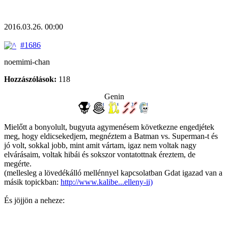
2016.03.26. 00:00
#1686
noemimi-chan
Hozzászólások:
118
Genin
Mielőtt a bonyolult, bugyuta agymenésem következne engedjétek
meg, hogy eldicsekedjem, megnéztem a Batman vs. Superman-t és
jó volt, sokkal jobb, mint amit vártam, igaz nem voltak nagy
elvárásaim, voltak hibái és sokszor vontatottnak éreztem, de
megérte.
(mellesleg a lövedékálló mellénnyel kapcsolatban Gdat igazad van a
másik topickban:
http://www.kalibe...elleny-ii)
És jöjjön a neheze: