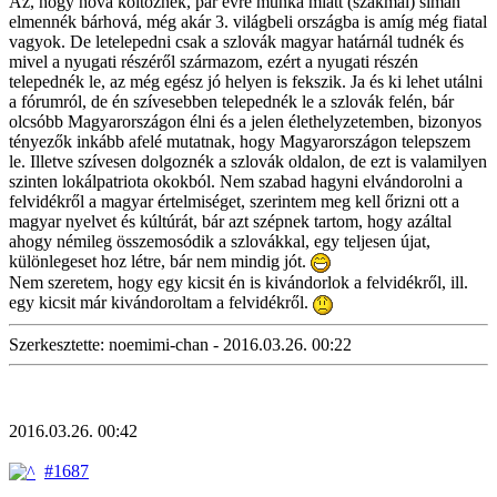
Az, hogy hová költöznék, pár évre munka miatt (szakmai) simán
elmennék bárhová, még akár 3. világbeli országba is amíg még fiatal
vagyok. De letelepedni csak a szlovák magyar határnál tudnék és
mivel a nyugati részéről származom, ezért a nyugati részén
telepednék le, az még egész jó helyen is fekszik. Ja és ki lehet utálni
a fórumról, de én szívesebben telepednék le a szlovák felén, bár
olcsóbb Magyarországon élni és a jelen élethelyzetemben, bizonyos
tényezők inkább afelé mutatnak, hogy Magyarországon telepszem
le. Illetve szívesen dolgoznék a szlovák oldalon, de ezt is valamilyen
szinten lokálpatriota okokból. Nem szabad hagyni elvándorolni a
felvidékről a magyar értelmiséget, szerintem meg kell őrizni ott a
magyar nyelvet és kúltúrát, bár azt szépnek tartom, hogy azáltal
ahogy némileg összemosódik a szlovákkal, egy teljesen újat,
különlegeset hoz létre, bár nem mindig jót.
Nem szeretem, hogy egy kicsit én is kivándorlok a felvidékről, ill.
egy kicsit már kivándoroltam a felvidékről.
Szerkesztette: noemimi-chan - 2016.03.26. 00:22
2016.03.26. 00:42
#1687