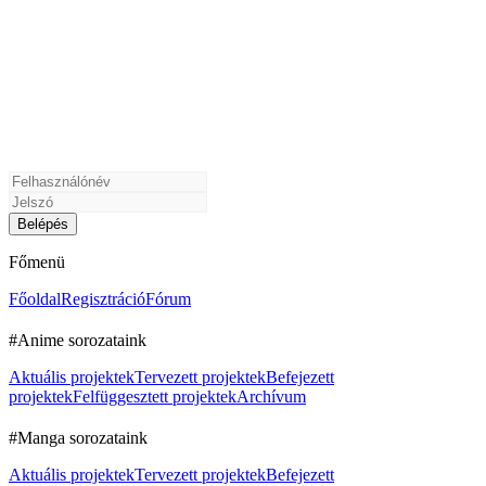
Főmenü
Főoldal
Regisztráció
Fórum
#Anime sorozataink
Aktuális projektek
Tervezett projektek
Befejezett
projektek
Felfüggesztett projektek
Archívum
#Manga sorozataink
Aktuális projektek
Tervezett projektek
Befejezett