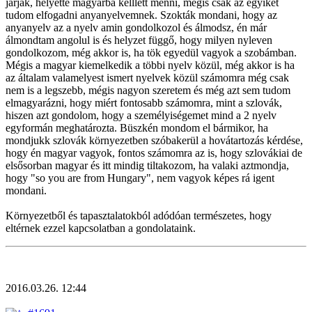
járjak, helyette magyarba kelllett menni, mégis csak az egyiket
tudom elfogadni anyanyelvemnek. Szokták mondani, hogy az
anyanyelv az a nyelv amin gondolkozol és álmodsz, én már
álmondtam angolul is és helyzet függő, hogy milyen nyleven
gondolkozom, még akkor is, ha tök egyedül vagyok a szobámban.
Mégis a magyar kiemelkedik a többi nyelv közül, még akkor is ha
az általam valamelyest ismert nyelvek közül számomra még csak
nem is a legszebb, mégis nagyon szeretem és még azt sem tudom
elmagyarázni, hogy miért fontosabb számomra, mint a szlovák,
hiszen azt gondolom, hogy a személyiségemet mind a 2 nyelv
egyformán meghatározta. Büszkén mondom el bármikor, ha
mondjukk szlovák környezetben szóbakerül a hovátartozás kérdése,
hogy én magyar vagyok, fontos számomra az is, hogy szlovákiai de
elsősorban magyar és itt mindig tiltakozom, ha valaki aztmondja,
hogy "so you are from Hungary", nem vagyok képes rá igent
mondani.
Környezetből és tapasztalatokból adódóan természetes, hogy
eltérnek ezzel kapcsolatban a gondolataink.
2016.03.26. 12:44