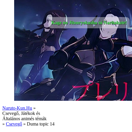
Kage no Jitsuryokusha ni Naritakute!
Naruto-Kun.Hu
»
Csevegő, Játékok és
Általános animés témák
»
Csevegő
» Duma topic 14