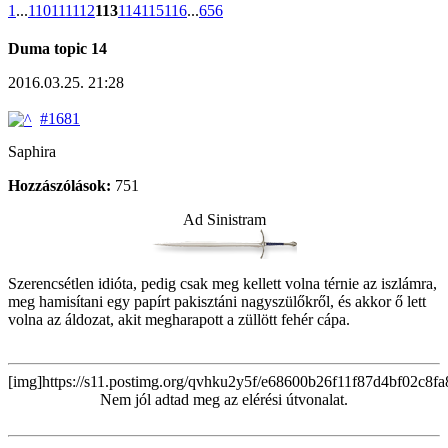
1
...
110
111
112
113
114
115
116
...
656
Duma topic 14
2016.03.25. 21:28
#1681
Saphira
Hozzászólások:
751
Ad Sinistram
Szerencsétlen idióta, pedig csak meg kellett volna térnie az iszlámra,
meg hamisítani egy papírt pakisztáni nagyszülőkről, és akkor ő lett
volna az áldozat, akit megharapott a züllött fehér cápa.
[img]https://s11.postimg.org/qvhku2y5f/e68600b26f11f87d4bf02c8fa
Nem jól adtad meg az elérési útvonalat.