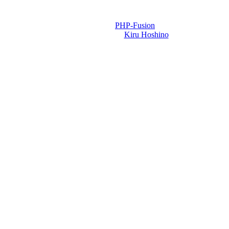
Powered by
PHP-Fusion
Design-t készítette:
Kiru Hoshino