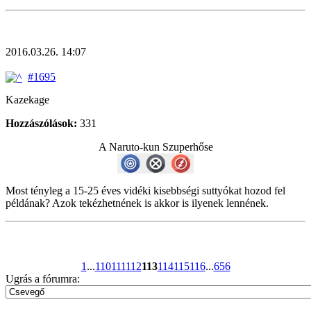
2016.03.26. 14:07
#1695
Kazekage
Hozzászólások:
331
A Naruto-kun Szuperhőse
Most tényleg a 15-25 éves vidéki kisebbségi suttyókat hozod fel
példának? Azok tekézhetnének is akkor is ilyenek lennének.
1
...
110
111
112
113
114
115
116
...
656
Ugrás a fórumra: