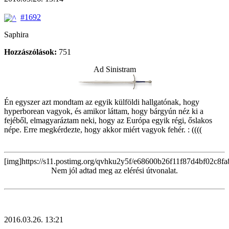
#1692
Saphira
Hozzászólások:
751
Ad Sinistram
Én egyszer azt mondtam az egyik külföldi hallgatónak, hogy
hyperborean vagyok, és amikor láttam, hogy bárgyún néz ki a
fejéből, elmagyaráztam neki, hogy az Európa egyik régi, őslakos
népe. Erre megkérdezte, hogy akkor miért vagyok fehér. : ((((
[img]https://s11.postimg.org/qvhku2y5f/e68600b26f11f87d4bf02c8fa
Nem jól adtad meg az elérési útvonalat.
2016.03.26. 13:21