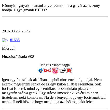
Könnyű a gatyában tartani a szerszámot, ha a gatyát az asszony
hordja. Ugye gmanKETTŐ?
2016.03.25. 23:42
#1685
Micsudi
Hozzászólások:
698
Mágus csapat tagja
Igen egy focistának általában alapból nincsenek nőgondjai. Nem
akarok megsérteni senkit de az egy külön állatfaj szerintem. Sok
focistát ismerek mind egocentrikus rosszindulatú picsa volt,
magyarán szólva gecik. Egy srácot ismerek aki kivétel minden
tiszteletem neki komolyan. Na de a lényeg hogy egy focistának tuti
nem kell nélkülöznie hogy megdugja az első csajt akit lehet.