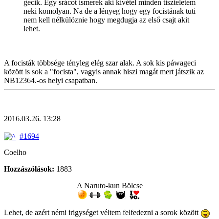
gecik. Egy srácot ismerek aki kivétel minden tiszteletem
neki komolyan. Na de a lényeg hogy egy focistának tuti
nem kell nélkülöznie hogy megdugja az első csajt akit
lehet.
A focisták többsége tényleg elég szar alak. A sok kis páwageci
között is sok a "focista", vagyis annak hiszi magát mert játszik az
NB12364.-os helyi csapatban.
2016.03.26. 13:28
#1694
Coelho
Hozzászólások:
1883
A Naruto-kun Bölcse
Lehet, de azért némi irigységet véltem felfedezni a sorok között