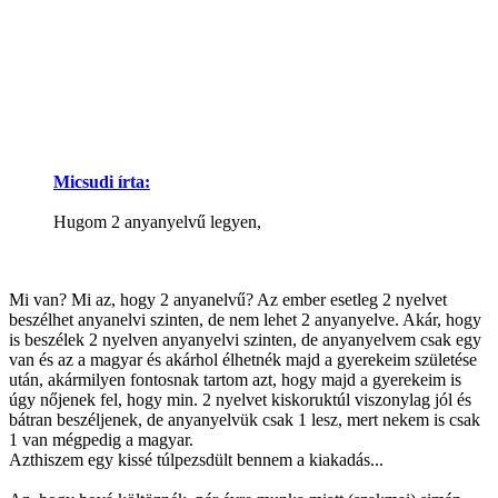
Micsudi írta:
Hugom 2 anyanyelvű legyen,
Mi van? Mi az, hogy 2 anyanelvű? Az ember esetleg 2 nyelvet
beszélhet anyanelvi szinten, de nem lehet 2 anyanyelve. Akár, hogy
is beszélek 2 nyelven anyanyelvi szinten, de anyanyelvem csak egy
van és az a magyar és akárhol élhetnék majd a gyerekeim születése
után, akármilyen fontosnak tartom azt, hogy majd a gyerekeim is
úgy nőjenek fel, hogy min. 2 nyelvet kiskoruktúl viszonylag jól és
bátran beszéljenek, de anyanyelvük csak 1 lesz, mert nekem is csak
1 van mégpedig a magyar.
Azthiszem egy kissé túlpezsdült bennem a kiakadás...