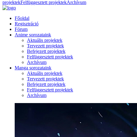
projektek
Felfüggesztett projektek
Archívum
Főoldal
Regisztráció
Fórum
Anime sorozataink
Aktuális projektek
Tervezett projektek
Befejezett projektek
Felfüggesztett projektek
Archívum
Manga sorozataink
Aktuális projektek
Tervezett projektek
Befejezett projektek
Felfüggesztett projektek
Archívum