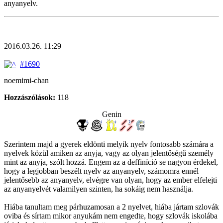
anyanyelv.
2016.03.26. 11:29
#1690
noemimi-chan
Hozzászólások:
118
Genin
Szerintem majd a gyerek eldönti melyik nyelv fontosabb számára a
nyelvek közül amiken az anyja, vagy az olyan jelentőségű személy
mint az anyja, szólt hozzá. Engem az a deffiníció se nagyon érdekel,
hogy a legjobban beszélt nyelv az anyanyelv, számomra ennél
jelentősebb az anyanyelv, elvégre van olyan, hogy az ember elfelejti
az anyanyelvét valamilyen szinten, ha sokáig nem használja.
Hiába tanultam meg párhuzamosan a 2 nyelvet, hiába jártam szlovák
oviba és sírtam mikor anyukám nem engedte, hogy szlovák iskolába