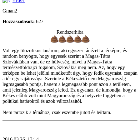
#1691
Gman2
Hozzászólások:
627
Rendszerhiba
Volt egy filozofikus tanárom, aki egyszer ránézett a térképre, és
random benyögte, hogy egyesek szerint a Magas-Tátra
Szlovákiában van, de ez hülyeség, mivel a Magas-Tátra
természetföldrajzi fogalom, Szlovákia meg nem. Az, hogy egy
térképen be lehet jelölni mindkettőt úgy, hogy fedik egymást, csupán
a tér egy sajátossága. Szerinte a Kékes-tető nem Magyarország
legmagasabb pontja, hanem a legmagasabb pont azon a területen,
amit jelenleg Magyarország lefed. Ez ugyanaz, de kimondja, hogy a
Kékes előbb volt mint Magyarország és a helyzete független a
politikai határoktól és azok változásaitól.
Nem tartozik a témához, csak eszembe jutott és leírtam.
2016.03.26. 13:14