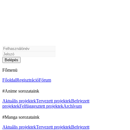
Főmenü
Főoldal
Regisztráció
Fórum
#Anime sorozataink
Aktuális projektek
Tervezett projektek
Befejezett
projektek
Felfüggesztett projektek
Archívum
#Manga sorozataink
Aktuális projektek
Tervezett projektek
Befejezett