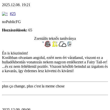
2025.12.08. 19:21
#25
noPublicFG
Hozzászólások:
65
Zseniális teknős tanítványa
Én is köszönöm!
Korábban olvastam angolul, ezért nem ért váratlanul, viszont ez a
hulladékbestiás vonatozás nekem nagyon emlékeztet a Fairy Tail-re!
...és ez nem feltétlenül pozitív. Viszont később beindul az izgalom és
a kavarás, így érdemes lesz követni és kivárni!
plus ça change, plus c'est la meme chose
2025.12.09. 09:06