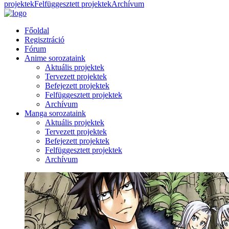
projektek
Felfüggesztett projektek
Archívum
Főoldal
Regisztráció
Fórum
Anime sorozataink
Aktuális projektek
Tervezett projektek
Befejezett projektek
Felfüggesztett projektek
Archívum
Manga sorozataink
Aktuális projektek
Tervezett projektek
Befejezett projektek
Felfüggesztett projektek
Archívum