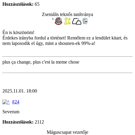
Hozzászólások:
65
Zseniális teknős tanítványa
Én is köszönöm!
Érdekes irányba fordul a történet! Remélem ez a lendület kitart, és
nem laposodik el úgy, mint a shounen-ek 99%-a!
plus ça change, plus c'est la meme chose
2025.11.01. 18:00
#24
Severum
Hozzászólások:
2112
Máguscsapat vezetője