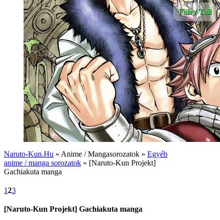
Fairy Tail
Naruto-Kun.Hu
» Anime / Mangasorozatok »
Egyéb
anime / manga sorozatok
» [Naruto-Kun Projekt]
Gachiakuta manga
1
2
3
[Naruto-Kun Projekt] Gachiakuta manga