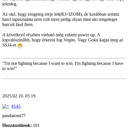
jelenleg.
Az oké, hogy rengeteg ereje lett(KI+IZOM), de korábban semmi
harci tapasztalata nem volt most pedig olyan mint aki rengeteget
harcolt lásd Jiren.
A következő részben várható még valami power up. A
legvalószínűbb, hogy érkezni fog Vegito. Vagy Goku kapja meg az
SSJ4-et
"I'm not fighting because I want to win. I'm fighting because I have
to win!"
2025.02.10. 05:19
#143
pandatomi77
Hozzászólások:
101