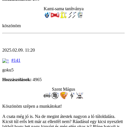
Kami-sama tanítványa
köszönöm
2025.02.09. 11:20
#141
goku5
Hozzászólások:
4965
Szent Mágus
Köszönöm szépen a munkátokat!
A csata még jó is. Na de megint átestek nagyon a ló túloldalára.
Kicsit túl erős lett már az ellenfél nem? Ráadásul egy kicsi nyeszlett
lakból hogy lett nagy kigyúrt és még elég okos is? Pláne hatcoli is