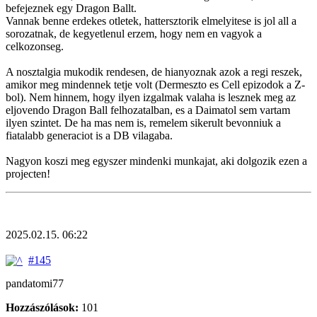
befejeznek egy Dragon Ballt.
Vannak benne erdekes otletek, hattersztorik elmelyitese is jol all a
sorozatnak, de kegyetlenul erzem, hogy nem en vagyok a
celkozonseg.
A nosztalgia mukodik rendesen, de hianyoznak azok a regi reszek,
amikor meg mindennek tetje volt (Dermeszto es Cell epizodok a Z-
bol). Nem hinnem, hogy ilyen izgalmak valaha is lesznek meg az
eljovendo Dragon Ball felhozatalban, es a Daimatol sem vartam
ilyen szintet. De ha mas nem is, remelem sikerult bevonniuk a
fiatalabb generaciot is a DB vilagaba.
Nagyon koszi meg egyszer mindenki munkajat, aki dolgozik ezen a
projecten!
2025.02.15. 06:22
#145
pandatomi77
Hozzászólások:
101