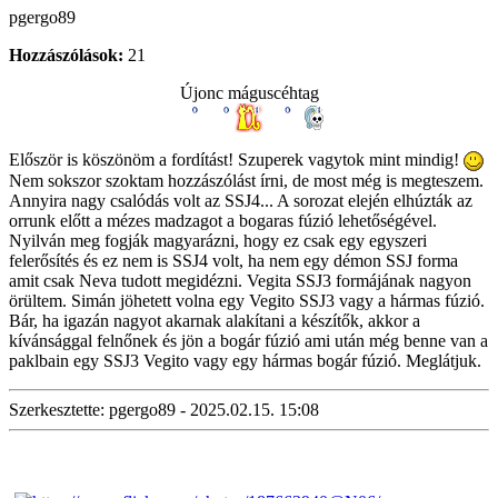
pgergo89
Hozzászólások:
21
Újonc máguscéhtag
Először is köszönöm a fordítást! Szuperek vagytok mint mindig!
Nem sokszor szoktam hozzászólást írni, de most még is megteszem.
Annyira nagy csalódás volt az SSJ4... A sorozat elején elhúzták az
orrunk előtt a mézes madzagot a bogaras fúzió lehetőségével.
Nyilván meg fogják magyarázni, hogy ez csak egy egyszeri
felerősítés és ez nem is SSJ4 volt, ha nem egy démon SSJ forma
amit csak Neva tudott megidézni. Vegita SSJ3 formájának nagyon
örültem. Simán jöhetett volna egy Vegito SSJ3 vagy a hármas fúzió.
Bár, ha igazán nagyot akarnak alakítani a készítők, akkor a
kívánsággal felnőnek és jön a bogár fúzió ami után még benne van a
paklbain egy SSJ3 Vegito vagy egy hármas bogár fúzió. Meglátjuk.
Szerkesztette: pgergo89 - 2025.02.15. 15:08