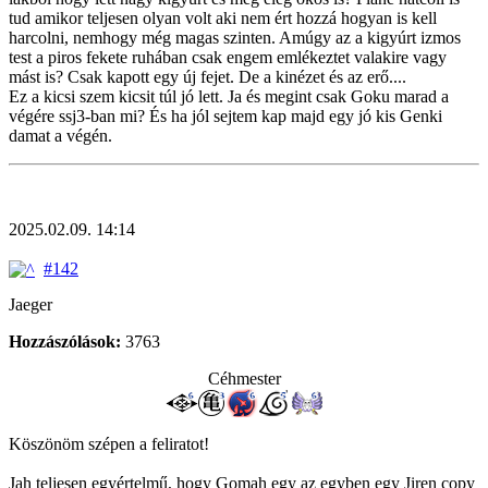
tud amikor teljesen olyan volt aki nem ért hozzá hogyan is kell
harcolni, nemhogy még magas szinten. Amúgy az a kigyúrt izmos
test a piros fekete ruhában csak engem emlékeztet valakire vagy
mást is? Csak kapott egy új fejet. De a kinézet és az erő....
Ez a kicsi szem kicsit túl jó lett. Ja és megint csak Goku marad a
végére ssj3-ban mi? És ha jól sejtem kap majd egy jó kis Genki
damat a végén.
2025.02.09. 14:14
#142
Jaeger
Hozzászólások:
3763
Céhmester
Köszönöm szépen a feliratot!
Jah teljesen egyértelmű, hogy Gomah egy az egyben egy Jiren copy