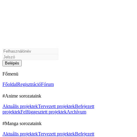
Főmenü
Főoldal
Regisztráció
Fórum
#Anime sorozataink
Aktuális projektek
Tervezett projektek
Befejezett
projektek
Felfüggesztett projektek
Archívum
#Manga sorozataink
Aktuális projektek
Tervezett projektek
Befejezett