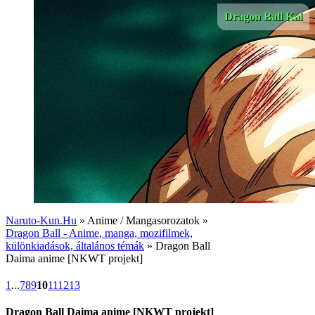
Dragon Ball Kai
Naruto-Kun.Hu
» Anime / Mangasorozatok »
Dragon Ball - Anime, manga, mozifilmek,
különkiadások, általános témák
» Dragon Ball
Daima anime [NKWT projekt]
1
...
7
8
9
10
11
12
13
Dragon Ball Daima anime [NKWT projekt]