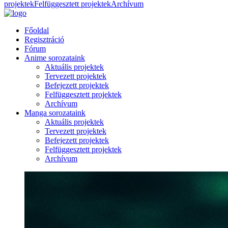
projektek
Felfüggesztett projektek
Archívum
Főoldal
Regisztráció
Fórum
Anime sorozataink
Aktuális projektek
Tervezett projektek
Befejezett projektek
Felfüggesztett projektek
Archívum
Manga sorozataink
Aktuális projektek
Tervezett projektek
Befejezett projektek
Felfüggesztett projektek
Archívum