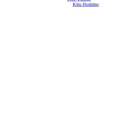
Design-t készítette:
Kiru Hoshino