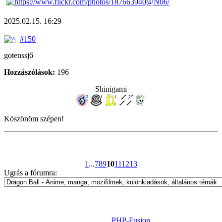
2025.02.15. 16:29
#150
gotenssj6
Hozzászólások:
196
Shinigami
Köszönöm szépen!
1
...
7
8
9
10
11
12
13
Ugrás a fórumra:
Powered by
PHP-Fusion