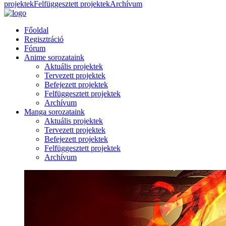
projektek
Felfüggesztett projektek
Archívum
Főoldal
Regisztráció
Fórum
Anime sorozataink
Aktuális projektek
Tervezett projektek
Befejezett projektek
Felfüggesztett projektek
Archívum
Manga sorozataink
Aktuális projektek
Tervezett projektek
Befejezett projektek
Felfüggesztett projektek
Archívum