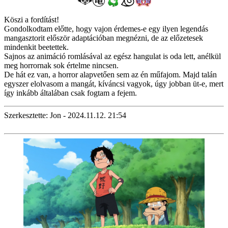
Köszi a fordítást!
Gondolkodtam előtte, hogy vajon érdemes-e egy ilyen legendás
mangasztorit először adaptációban megnézni, de az előzetesek
mindenkit beetettek.
Sajnos az animáció romlásával az egész hangulat is oda lett, anélkül
meg horrornak sok értelme nincsen.
De hát ez van, a horror alapvetően sem az én műfajom. Majd talán
egyszer elolvasom a mangát, kíváncsi vagyok, úgy jobban üt-e, mert
így inkább általában csak fogtam a fejem.
Szerkesztette: Jon - 2024.11.12. 21:54