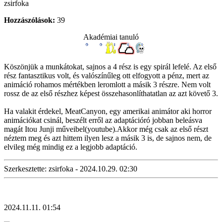
zsirfoka
Hozzászólások:
39
Akadémiai tanuló
Köszönjük a munkátokat, sajnos a 4 rész is egy spirál lefelé. Az első
rész fantasztikus volt, és valószínűleg ott elfogyott a pénz, mert az
animáció rohamos mértékben leromlott a másik 3 részre. Nem volt
rossz de az első részhez képest összehasonlíthatatlan az azt követő 3.
Ha valakit érdekel, MeatCanyon, egy amerikai animátor aki horror
animációkat csinál, beszélt erről az adaptációró jobban beleásva
magát Itou Junji műveibel(youtube).Akkor még csak az első részt
néztem meg és azt hittem ilyen lesz a másik 3 is, de sajnos nem, de
elvileg még mindig ez a legjobb adaptáció.
Szerkesztette: zsirfoka - 2024.10.29. 02:30
2024.11.11. 01:54