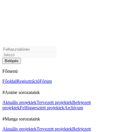
Főmenü
Főoldal
Regisztráció
Fórum
#Anime sorozataink
Aktuális projektek
Tervezett projektek
Befejezett
projektek
Felfüggesztett projektek
Archívum
#Manga sorozataink
Aktuális projektek
Tervezett projektek
Befejezett