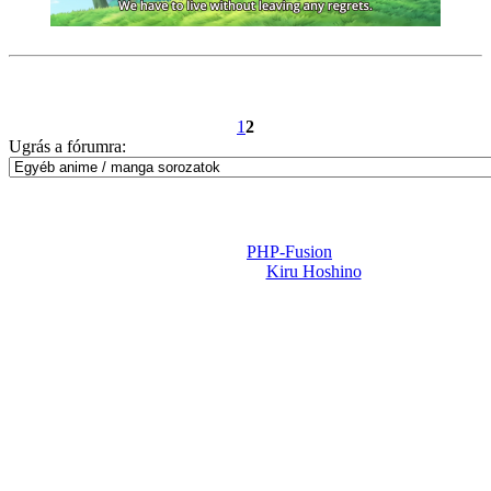
1
2
Ugrás a fórumra:
Powered by
PHP-Fusion
Design-t készítette:
Kiru Hoshino