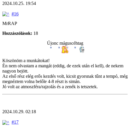
2024.10.25. 19:54
#16
MrRAP
Hozzászólások:
18
Újonc máguscéhtag
Köszönöm a munkátokat!
Én nem olvastam a mangát (eddig, de ezek után el kell), de nekem
nagyon bejött.
Az első rész elég erős kezdés volt, kicsit gyorsnak tűnt a tempó, még
megnéztem volna belőle 4-8 részt is simán.
Jó volt az atmoszféra/rajzolás és a zenék is tetszetek.
2024.10.29. 02:18
#17