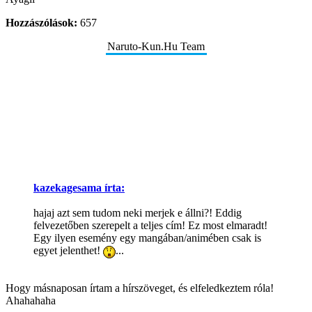
Hozzászólások:
657
Naruto-Kun.Hu Team
kazekagesama írta:
hajaj azt sem tudom neki merjek e állni?! Eddig
felvezetőben szerepelt a teljes cím! Ez most elmaradt!
Egy ilyen esemény egy mangában/animében csak is
egyet jelenthet!
...
Hogy másnaposan írtam a hírszöveget, és elfeledkeztem róla!
Ahahahaha