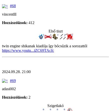
#68
vincentlll
Hozzászólások:
412
Első tiszt
twin engine shikanak kiadója így bócsúzik a sorozattól
https://www.youtu...iZC69TAcfc
2024.09.28. 21:00
#69
adasi002
Hozzászólások:
2
Szigetlakó