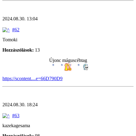
2024.08.30. 13:04
#62
Tomoki
Hozzászólások:
13
Újonc máguscéhtag
https://scontent....e=66D790D9
2024.08.30. 18:24
#63
kazekagesama
Hozzászólások:
98