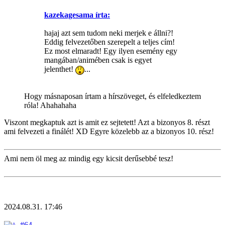
kazekagesama írta:
hajaj azt sem tudom neki merjek e állni?!
Eddig felvezetőben szerepelt a teljes cím!
Ez most elmaradt! Egy ilyen esemény egy
mangában/animében csak is egyet
jelenthet!
...
Hogy másnaposan írtam a hírszöveget, és elfeledkeztem
róla! Ahahahaha
Viszont megkaptuk azt is amit ez sejtetett! Azt a bizonyos 8. részt
ami felvezeti a finálét! XD Egyre közelebb az a bizonyos 10. rész!
Ami nem öl meg az mindig egy kicsit derűsebbé tesz!
2024.08.31. 17:46
#64