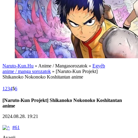
Naruto-Kun.Hu
» Anime / Mangasorozatok »
Egyéb
anime / manga sorozatok
» [Naruto-Kun Projekt]
Shikanoko Nokonoko Koshitantan anime
1
2
3
4
5
6
[Naruto-Kun Projekt] Shikanoko Nokonoko Koshitantan
anime
2024.08.28. 19:21
#61
Ayagii