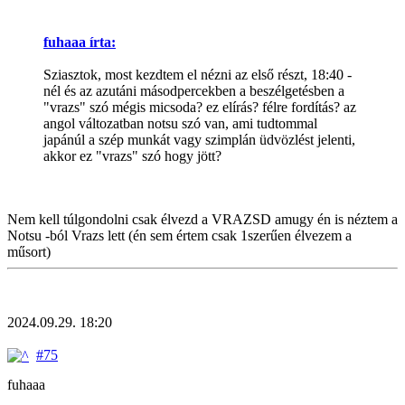
fuhaaa írta:
Sziasztok, most kezdtem el nézni az első részt, 18:40 -
nél és az azutáni másodpercekben a beszélgetésben a
"vrazs" szó mégis micsoda? ez elírás? félre fordítás? az
angol változatban notsu szó van, ami tudtommal
japánúl a szép munkát vagy szimplán üdvözlést jelenti,
akkor ez "vrazs" szó hogy jött?
Nem kell túlgondolni csak élvezd a VRAZSD amugy én is néztem a
Notsu -ból Vrazs lett (én sem értem csak 1szerűen élvezem a
műsort)
2024.09.29. 18:20
#75
fuhaaa