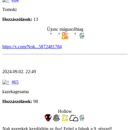
Tomoki
Hozzászólások:
13
Újonc máguscéhtag
https://x.com/Nok...5872481784
2024.09.02. 22:49
#65
kazekagesama
Hozzászólások:
98
Hollow
Nah gyerekek kezdödjön az ősz! Fejjel a falnak a 9. résszel!