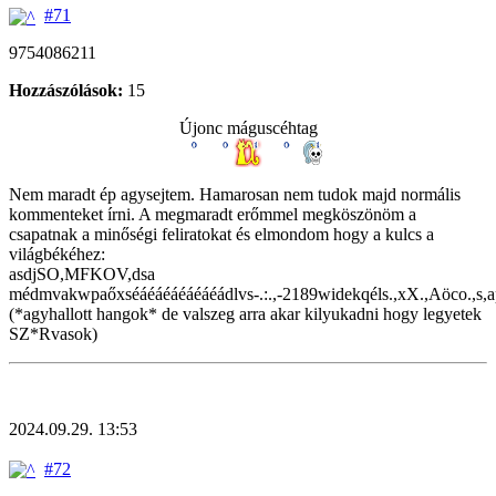
#71
9754086211
Hozzászólások:
15
Újonc máguscéhtag
Nem maradt ép agysejtem. Hamarosan nem tudok majd normális
kommenteket írni. A megmaradt erőmmel megköszönöm a
csapatnak a minőségi feliratokat és elmondom hogy a kulcs a
világbékéhez:
asdjSO,MFKOV,dsa
médmvakwpaőxséáéáéáéáéáéádlvs-.:.,-2189widekqéls.,xX.,Aöco.,s,a
(*agyhallott hangok* de valszeg arra akar kilyukadni hogy legyetek
SZ*Rvasok)
2024.09.29. 13:53
#72