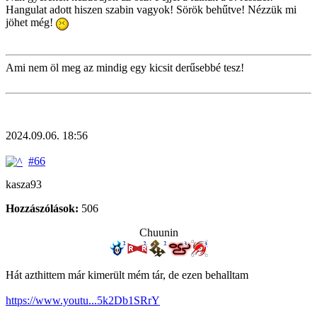
Hangulat adott hiszen szabin vagyok! Sörök behűtve! Nézzük mi
jöhet még!
Ami nem öl meg az mindig egy kicsit derűsebbé tesz!
2024.09.06. 18:56
#66
kasza93
Hozzászólások:
506
Chuunin
Hát azthittem már kimerült mém tár, de ezen behalltam
https://www.youtu...5k2Db1SRrY