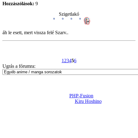
Hozzászólások:
9
Szigetlakó
áh le esett, mert vissza felé Szarv..
1
2
3
4
5
6
Ugrás a fórumra:
Powered by
PHP-Fusion
Design-t készítette:
Kiru Hoshino