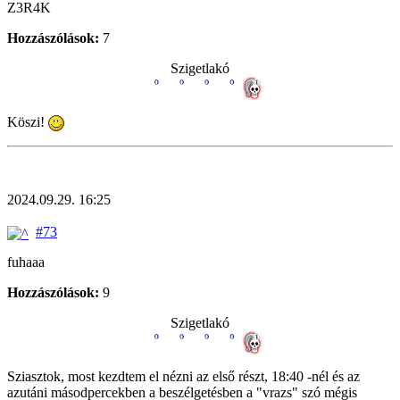
Z3R4K
Hozzászólások:
7
Szigetlakó
Köszi!
2024.09.29. 16:25
#73
fuhaaa
Hozzászólások:
9
Szigetlakó
Sziasztok, most kezdtem el nézni az első részt, 18:40 -nél és az
azutáni másodpercekben a beszélgetésben a "vrazs" szó mégis