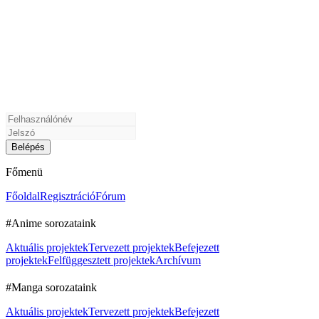
Főmenü
Főoldal
Regisztráció
Fórum
#Anime sorozataink
Aktuális projektek
Tervezett projektek
Befejezett
projektek
Felfüggesztett projektek
Archívum
#Manga sorozataink
Aktuális projektek
Tervezett projektek
Befejezett