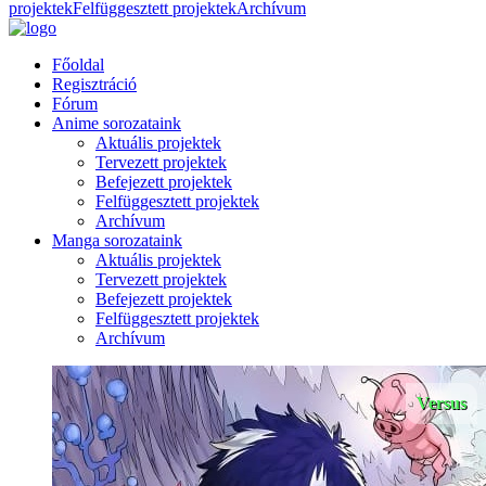
projektek
Felfüggesztett projektek
Archívum
Főoldal
Regisztráció
Fórum
Anime sorozataink
Aktuális projektek
Tervezett projektek
Befejezett projektek
Felfüggesztett projektek
Archívum
Manga sorozataink
Aktuális projektek
Tervezett projektek
Befejezett projektek
Felfüggesztett projektek
Archívum
Versus