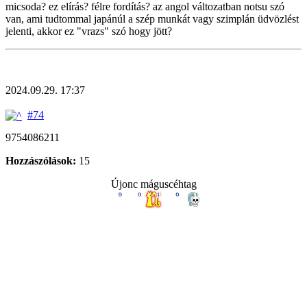
micsoda? ez elírás? félre fordítás? az angol változatban notsu szó
van, ami tudtommal japánúl a szép munkát vagy szimplán üdvözlést
jelenti, akkor ez "vrazs" szó hogy jött?
2024.09.29. 17:37
#74
9754086211
Hozzászólások:
15
Újonc máguscéhtag