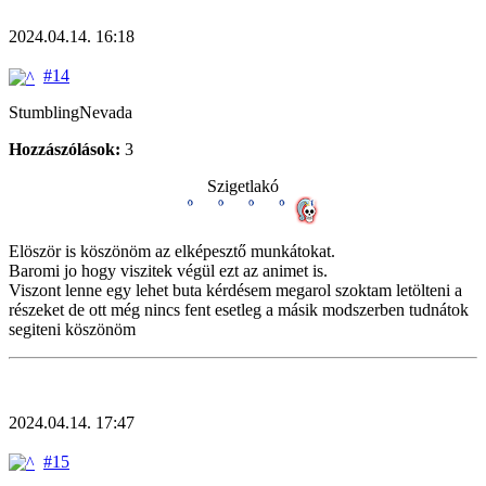
2024.04.14. 16:18
#14
StumblingNevada
Hozzászólások:
3
Szigetlakó
Elöször is köszönöm az elképesztő munkátokat.
Baromi jo hogy viszitek végül ezt az animet is.
Viszont lenne egy lehet buta kérdésem megarol szoktam letölteni a
részeket de ott még nincs fent esetleg a másik modszerben tudnátok
segiteni köszönöm
2024.04.14. 17:47
#15