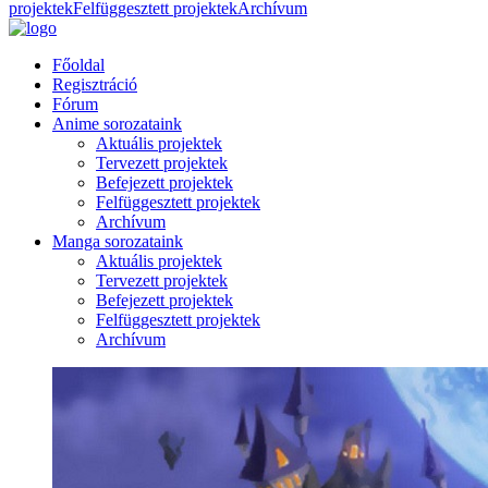
projektek
Felfüggesztett projektek
Archívum
Főoldal
Regisztráció
Fórum
Anime sorozataink
Aktuális projektek
Tervezett projektek
Befejezett projektek
Felfüggesztett projektek
Archívum
Manga sorozataink
Aktuális projektek
Tervezett projektek
Befejezett projektek
Felfüggesztett projektek
Archívum