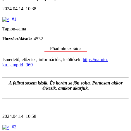
2024.04.14. 10:38
#1
Tapion-sama
Hozzászólások:
4532
Főadminisztrátor
Ismertető, előzetes, információk, letöltések:
https://naruto-
ku...amp;id=369
A felirat sosem késik. És korán se jön soha. Pontosan akkor
érkezik, amikor akarjuk.
2024.04.14. 10:58
#2