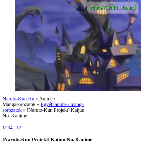
Makai Senki Disgaea
Naruto-Kun.Hu
» Anime /
Mangasorozatok »
Egyéb anime / manga
sorozatok
» [Naruto-Kun Projekt] Kaijuu
No. 8 anime
1
2
3
4
...
12
[Naruto-Kun Projekt] Kaijuu No. 8 anime