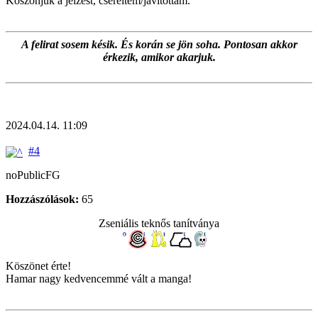
Köszönjük a jelzést, cseréltem/javítottam.
A felirat sosem késik. És korán se jön soha. Pontosan akkor
érkezik, amikor akarjuk.
2024.04.14. 11:09
#4
noPublicFG
Hozzászólások:
65
Zseniális teknős tanítványa
Köszönet érte!
Hamar nagy kedvencemmé vált a manga!