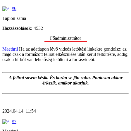
#6
Tapion-sama
Hozzászólások:
4532
Főadminisztrátor
Maethril
Ha az adatlapon lévő videós letöltési linkekre gondolsz: az
majd csak a formázott felirat elkészülése után kerül feltöltésre, addig
csak a hírből van lehetőség letölteni a forrásvideót.
A felirat sosem késik. És korán se jön soha. Pontosan akkor
érkezik, amikor akarjuk.
2024.04.14. 11:54
#7