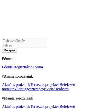
Főmenü
Főoldal
Regisztráció
Fórum
#Anime sorozataink
Aktuális projektek
Tervezett projektek
Befejezett
projektek
Felfüggesztett projektek
Archívum
#Manga sorozataink
Aktuális projektek
Tervezett projektek
Befejezett