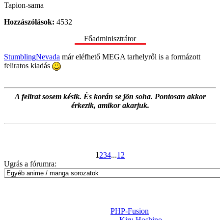
Tapion-sama
Hozzászólások:
4532
Főadminisztrátor
StumblingNevada
már eléfhető MEGA tarhelyről is a formázott
feliratos kiadás
A felirat sosem késik. És korán se jön soha. Pontosan akkor
érkezik, amikor akarjuk.
1
2
3
4
...
12
Ugrás a fórumra:
Powered by
PHP-Fusion
Design-t készítette:
Kiru Hoshino