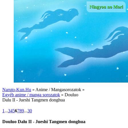
Ningyou no Mori
Naruto-Kun.Hu
» Anime / Mangasorozatok »
Egyéb anime / manga sorozatok
» Douluo
Dalu II - Jueshi Tangmen donghua
1
...
3
4
5
6
7
8
9
...
30
Douluo Dalu II - Jueshi Tangmen donghua