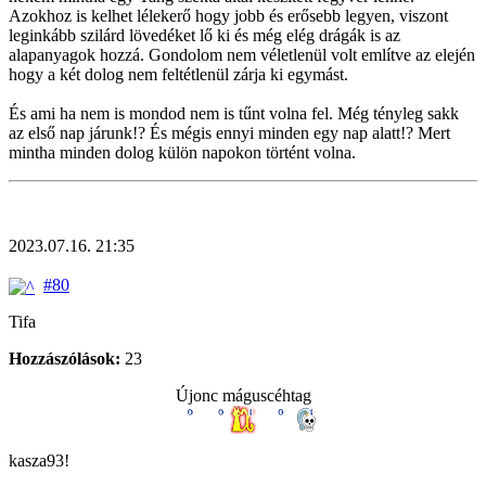
Azokhoz is kelhet lélekerő hogy jobb és erősebb legyen, viszont
leginkább szilárd lövedéket lő ki és még elég drágák is az
alapanyagok hozzá. Gondolom nem véletlenül volt említve az elején
hogy a két dolog nem feltétlenül zárja ki egymást.
És ami ha nem is mondod nem is tűnt volna fel. Még tényleg sakk
az első nap járunk!? És mégis ennyi minden egy nap alatt!? Mert
mintha minden dolog külön napokon történt volna.
2023.07.16. 21:35
#80
Tifa
Hozzászólások:
23
Újonc máguscéhtag
kasza93!