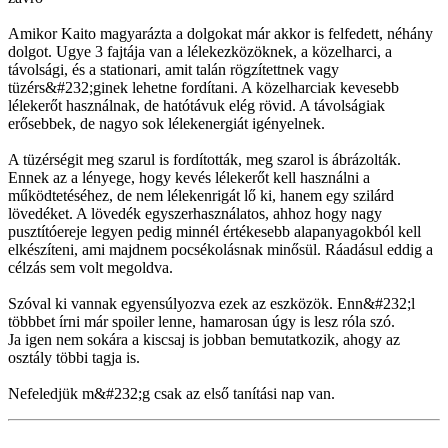
Amikor Kaito magyarázta a dolgokat már akkor is felfedett, néhány
dolgot. Ugye 3 fajtája van a lélekezközöknek, a közelharci, a
távolsági, és a stationari, amit talán rögzítettnek vagy
tüzérs&#232;ginek lehetne fordítani. A közelharciak kevesebb
lélekerőt használnak, de hatótávuk elég rövid. A távolságiak
erősebbek, de nagyo sok lélekenergiát igényelnek.
A tüzérségit meg szarul is fordították, meg szarol is ábrázolták.
Ennek az a lényege, hogy kevés lélekerőt kell használni a
működtetéséhez, de nem lélekenrigát lő ki, hanem egy szilárd
lövedéket. A lövedék egyszerhasználatos, ahhoz hogy nagy
pusztítóereje legyen pedig minnél értékesebb alapanyagokból kell
elkészíteni, ami majdnem pocsékolásnak minősül. Ráadásul eddig a
célzás sem volt megoldva.
Szóval ki vannak egyensúlyozva ezek az eszközök. Enn&#232;l
többbet írni már spoiler lenne, hamarosan úgy is lesz róla szó.
Ja igen nem sokára a kiscsaj is jobban bemutatkozik, ahogy az
osztály többi tagja is.
Nefeledjük m&#232;g csak az első tanítási nap van.