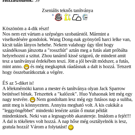
Hozzászólások:
59
Zseniális teknős tanítványa
Köszönöm a 4-dik részt!
Nos nem ezt vártam a szépséges szobatárstól. Mármint a
viselkedésére gondolok. Wang Dong-nak gyönyörű harci lelke van,
kicsit talán lányos hehehe. Nekem valahogy úgy tűnt hogy
szándékosan játszotta a "rosszfiút" aztán meg a futás alatt próbálta
helyrehozni a szitut. Zhou tanárnő kissé szigorú, de mindent amit
tesz a tanítványai érdekében teszi. Jött a jól bevált módszer, a futás,
mint anno.
és még megkaptuk ráadásnak a dalt is hozzá. Tetszett
hogy összebarátkoztak a végére.
ÉS az 5-diket is!
A lélekmérnöki karon a mester és tanítványa olyan Jack Sparrow
beütéssel bírtak. Tetszettek a "kalózok". Huo Yuhaonak lett még egy
nagy testvére.
Nem gondoltam lesz még egy futásos nap a suliba,
amit meg is könnyeztem. Annyira megható volt. A kis cukikát a
"leggyöngébbet" mindenki lenézte aztán ő mutat példát
mindenkinek. Neki van a legnagyobb akaratereje. Imádom a fejét!!!
A dal is tökéletes volt hozzá. A nap hőse még osztályelnök is lesz,
gratula hozzá! Várom a folytatást!