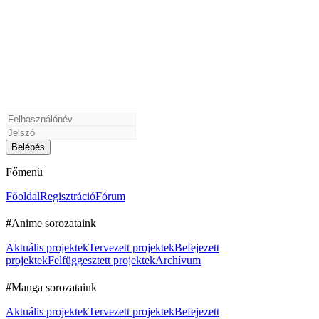
Főmenü
Főoldal
Regisztráció
Fórum
#Anime sorozataink
Aktuális projektek
Tervezett projektek
Befejezett
projektek
Felfüggesztett projektek
Archívum
#Manga sorozataink
Aktuális projektek
Tervezett projektek
Befejezett