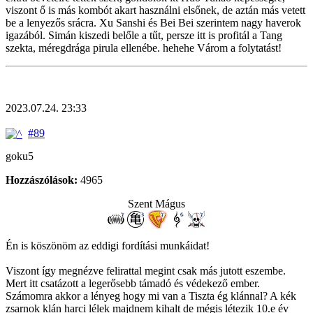
viszont ő is más kombót akart használni elsőnek, de aztán más vetett
be a lenyezős srácra. Xu Sanshi és Bei Bei szerintem nagy haverok
igazából. Simán kiszedi belőle a tűt, persze itt is profitál a Tang
szekta, méregdrága pirula ellenébe. hehehe Várom a folytatást!
2023.07.24. 23:33
#89
goku5
Hozzászólások:
4965
Szent Mágus
Én is köszönöm az eddigi fordítási munkáidat!
Viszont így megnézve felirattal megint csak más jutott eszembe.
Mert itt csatázott a legerősebb támadó és védekező ember.
Számomra akkor a lényeg hogy mi van a Tiszta ég klánnal? A kék
zsarnok klán harci lélek majdnem kihalt de mégis létezik 10.e év