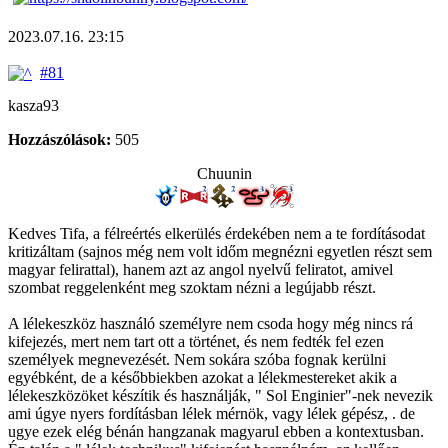
2023.07.16. 23:15
#81
kasza93
Hozzászólások:
505
Chuunin
Kedves Tifa, a félreértés elkerülés érdekében nem a te fordításodat
kritizáltam (sajnos még nem volt időm megnézni egyetlen részt sem
magyar felirattal), hanem azt az angol nyelvű feliratot, amivel
szombat reggelenként meg szoktam nézni a legújabb részt.
A lélekeszköz használó személyre nem csoda hogy még nincs rá
kifejezés, mert nem tart ott a történet, és nem fedték fel ezen
személyek megnevezését. Nem sokára szóba fognak kerülni
egyébként, de a későbbiekben azokat a lélekmestereket akik a
lélekeszközöket készítik és használják, " Sol Enginier"-nek nevezik
ami úgye nyers fordításban lélek mérnök, vagy lélek gépész, . de
ugye ezek elég bénán hangzanak magyarul ebben a kontextusban.