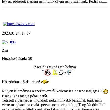
Így az eddigiek alapján nem tűnik olyan nagy számnak. Pedig az.....
2023.07.24. 17:57
#88
Zsu
Hozzászólások:
59
Zseniális teknős tanítványa
Köszönöm a 6-dik részt!
Milyen leleményes a szektavezető, kellemest a hasznossal, igaz?!
Eszek is és még a pénz is dől.
Tetszett a párharc is, mondjuk nekem inkább barátinak tűnt, nem
vérre menősnek, a csalás persze nem szép dolog, Tang Ya ötletéből
extra bevételre tettek szert, gondolok itt Huo Yuhao képességre,