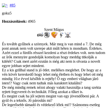
#85
goku5
Hozzászólások:
4965
Szent Mágus
És tovább gyűlnek a szörnyek. Már meg is van mind a 7. De még
pont annak nem volt szerepe akit múlt héten is mondtam. Érdekes.
Azért ezzel a fürdős résszel kezdeni a részt érdekes volt. nem tudom
az írók mennyire gondolják komolyan hogy meddig titkolják a
kilétét? Csak mert azért ezután is még aki nem is olvasta a novelt
egyre jobban sejtet mindent.
Ez a kis grillhal stand is jó ötlet. mellékes meglehet. De hogy az a
vén kövér kereskedő hogy lehet még életben és hogy lehet ott még
mindig 10.e évvel később is rejtély! Ő egy emberi világban járó
isten!? Vagy csak nem tudtak más karaktert kitalálni?
De még mindig remek nézni ahogy valaki használja a tang szekta
rejtett fegyvereit és technikáit. Főleg azokat a tűket is.
És megint csak ha jól sejtem megint van egy jövendőbeni pár. A
gyúl és a teknős. Jó párosítás mi?
De legerősebb támadó és védekező lélek mi!? Számomra esetleg