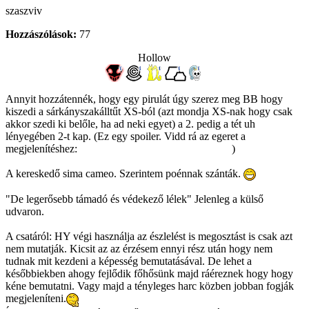
szaszviv
Hozzászólások:
77
Hollow
Annyit hozzátennék, hogy egy pirulát úgy szerez meg BB hogy
kiszedi a sárkányszakálltűt XS-ból (azt mondja XS-nak hogy csak
akkor szedi ki belőle, ha ad neki egyet) a 2. pedig a tét uh
lényegében 2-t kap. (Ez egy spoiler. Vidd rá az egeret a
megjelenítéshez:
Ami mind 2 Yuhaonál landol majd.
)
A kereskedő sima cameo. Szerintem poénnak szánták.
"De legerősebb támadó és védekező lélek" Jelenleg a külső
udvaron.
A csatáról: HY végi használja az észlelést is megosztást is csak azt
nem mutatják. Kicsit az az érzésem ennyi rész után hogy nem
tudnak mit kezdeni a képesség bemutatásával. De lehet a
későbbiekben ahogy fejlődik főhősünk majd ráéreznek hogy hogy
kéne bemutatni. Vagy majd a tényleges harc közben jobban fogják
megjeleníteni.