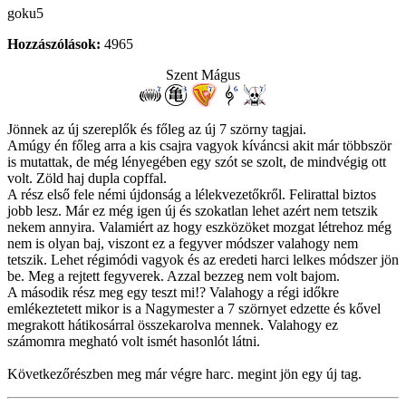
goku5
Hozzászólások:
4965
Szent Mágus
Jönnek az új szereplők és főleg az új 7 szörny tagjai.
Amúgy én főleg arra a kis csajra vagyok kíváncsi akit már többször
is mutattak, de még lényegében egy szót se szolt, de mindvégig ott
volt. Zöld haj dupla copffal.
A rész első fele némi újdonság a lélekvezetőkről. Felirattal biztos
jobb lesz. Már ez még igen új és szokatlan lehet azért nem tetszik
nekem annyira. Valamiért az hogy eszközöket mozgat létrehoz még
nem is olyan baj, viszont ez a fegyver módszer valahogy nem
tetszik. Lehet régimódi vagyok és az eredeti harci lelkes módszer jön
be. Meg a rejtett fegyverek. Azzal bezzeg nem volt bajom.
A második rész meg egy teszt mi!? Valahogy a régi időkre
emlékeztetett mikor is a Nagymester a 7 szörnyet edzette és kővel
megrakott hátikosárral összekarolva mennek. Valahogy ez
számomra megható volt ismét hasonlót látni.
Következőrészben meg már végre harc. megint jön egy új tag.