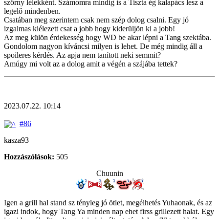
szörny lélekként. Számomra mindig is a Tiszta ég kalapács lesz a
legelő mindenben.
Csatában meg szerintem csak nem szép dolog csalni. Egy jó
izgalmas kiélezett csat a jobb hogy kiderüljön ki a jobb!
Az meg külön érdekesség hogy WD be akar lépni a Tang szektába.
Gondolom nagyon kíváncsi milyen is lehet. De még mindig áll a
spoileres kérdés. Az apja nem tanított neki semmit?
Amúgy mi volt az a dolog amit a végén a szájába tettek?
2023.07.22. 10:14
#86
kasza93
Hozzászólások:
505
Chuunin
Igen a grill hal stand sz tényleg jó ötlet, megélhetés Yuhaonak, és az
igazi indok, hogy Tang Ya minden nap ehet firss grillezett halat. Egy