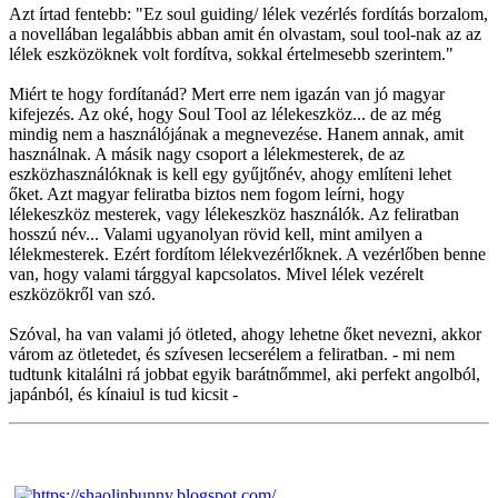
Azt írtad fentebb: "Ez soul guiding/ lélek vezérlés fordítás borzalom,
a novellában legalábbis abban amit én olvastam, soul tool-nak az az
lélek eszközöknek volt fordítva, sokkal értelmesebb szerintem."
Miért te hogy fordítanád? Mert erre nem igazán van jó magyar
kifejezés. Az oké, hogy Soul Tool az lélekeszköz... de az még
mindig nem a használójának a megnevezése. Hanem annak, amit
használnak. A másik nagy csoport a lélekmesterek, de az
eszközhasználóknak is kell egy gyűjtőnév, ahogy említeni lehet
őket. Azt magyar feliratba biztos nem fogom leírni, hogy
lélekeszköz mesterek, vagy lélekeszköz használók. Az feliratban
hosszú név... Valami ugyanolyan rövid kell, mint amilyen a
lélekmesterek. Ezért fordítom lélekvezérlőknek. A vezérlőben benne
van, hogy valami tárggyal kapcsolatos. Mivel lélek vezérelt
eszközökről van szó.
Szóval, ha van valami jó ötleted, ahogy lehetne őket nevezni, akkor
várom az ötletedet, és szívesen lecserélem a feliratban. - mi nem
tudtunk kitalálni rá jobbat egyik barátnőmmel, aki perfekt angolból,
japánból, és kínaiul is tud kicsit -