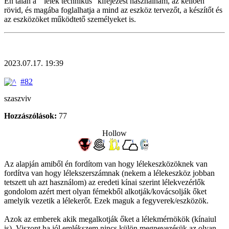
Én talán a " lélek technikus" kifejezést használnám, az kellően
rövid, és magába foglalhatja a mind az eszköz tervezőt, a készítőt és
az eszközöket működtető személyeket is.
2023.07.17. 19:39
#82
szaszviv
Hozzászólások:
77
Hollow
Az alapján amiből én fordítom van hogy lélekeszközöknek van
fordítva van hogy lélekszerszámnak (nekem a lélekeszköz jobban
tetszett uh azt használom) az eredeti kínai szerint lélekvezérlők
gondolom azért mert olyan fémekből alkotják/kovácsolják őket
amelyik vezetik a lélekerőt. Ezek maguk a fegyverek/eszközök.
Azok az emberek akik megalkotják őket a lélekmérnökök (kínaiul
is). Viszont ha jól emlékszem nincs külön megnevezésük az olyan