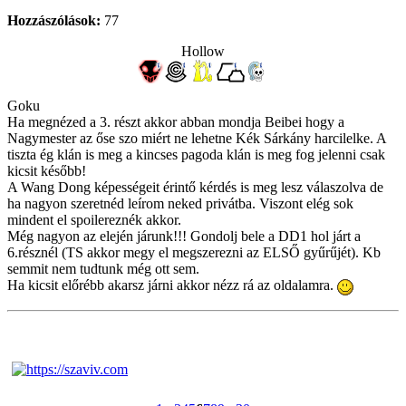
Hozzászólások:
77
Hollow
Goku
Ha megnézed a 3. részt akkor abban mondja Beibei hogy a
Nagymester az őse szo miért ne lehetne Kék Sárkány harcilelke. A
tiszta ég klán is meg a kincses pagoda klán is meg fog jelenni csak
kicsit később!
A Wang Dong képességeit érintő kérdés is meg lesz válaszolva de
ha nagyon szeretnéd leírom neked privátba. Viszont elég sok
mindent el spoilereznék akkor.
Még nagyon az elején járunk!!! Gondolj bele a DD1 hol járt a
6.résznél (TS akkor megy el megszerezni az ELSŐ gyűrűjét). Kb
semmit nem tudtunk még ott sem.
Ha kicsit előrébb akarsz járni akkor nézz rá az oldalamra.