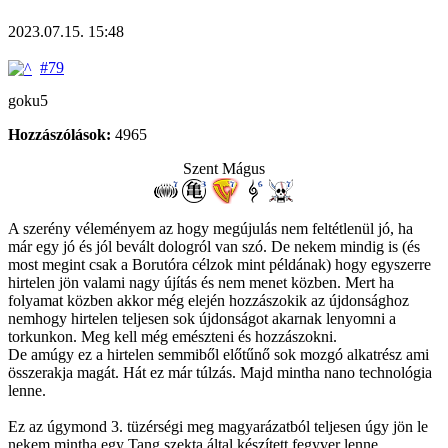
2023.07.15. 15:48
#79
goku5
Hozzászólások:
4965
Szent Mágus
A szerény véleményem az hogy megújulás nem feltétlenül jó, ha
már egy jó és jól bevált dologról van szó. De nekem mindig is (és
most megint csak a Borutóra célzok mint példának) hogy egyszerre
hirtelen jön valami nagy újítás és nem menet közben. Mert ha
folyamat közben akkor még elején hozzászokik az újdonsághoz
nemhogy hirtelen teljesen sok újdonságot akarnak lenyomni a
torkunkon. Meg kell még emészteni és hozzászokni.
De amúgy ez a hirtelen semmiből előtűnő sok mozgó alkatrész ami
összerakja magát. Hát ez már túlzás. Majd mintha nano technológia
lenne.
Ez az úgymond 3. tüzérségi meg magyarázatból teljesen úgy jön le
nekem mintha egy Tang szekta által készített fegyver lenne.