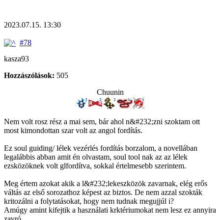
2023.07.15. 13:30
#78
kasza93
Hozzászólások:
505
Chuunin
Nem volt rosz rész a mai sem, bár ahol n&#232;zni szoktam ott
most kimondottan szar volt az angol fordítás.
Ez soul guiding/ lélek vezérlés fordítás borzalom, a novellában
legalábbis abban amit én olvastam, soul tool nak az az lélek
ezsközöknek volt glfordítva, sokkal értelmesebb szerintem.
Meg értem azokat akik a l&#232;lekeszközök zavarnak, elég erős
váltás az első sorozathoz képest az biztos. De nem azzal szokták
kritozálni a folytatásokat, hogy nem tudnak megujjúl i?
Amúgy amint kifejtik a használati krktériumokat nem lesz ez annyira
zavró