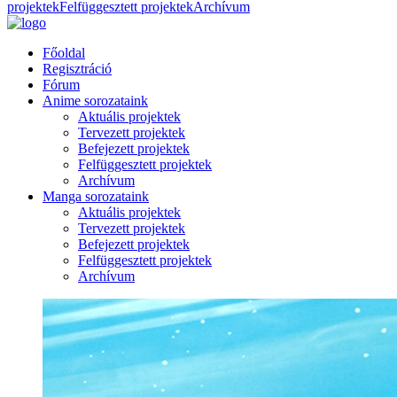
projektek
Felfüggesztett projektek
Archívum
Főoldal
Regisztráció
Fórum
Anime sorozataink
Aktuális projektek
Tervezett projektek
Befejezett projektek
Felfüggesztett projektek
Archívum
Manga sorozataink
Aktuális projektek
Tervezett projektek
Befejezett projektek
Felfüggesztett projektek
Archívum