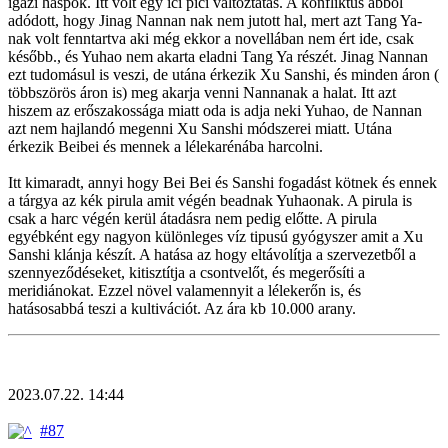
igazi haspók. Itt volt egy ici pici változtatás. A konfliktus abból
adódott, hogy Jinag Nannan nak nem jutott hal, mert azt Tang Ya-
nak volt fenntartva aki még ekkor a novellában nem ért ide, csak
később., és Yuhao nem akarta eladni Tang Ya részét. Jinag Nannan
ezt tudomásul is veszi, de utána érkezik Xu Sanshi, és minden áron (
többszörös áron is) meg akarja venni Nannanak a halat. Itt azt
hiszem az erőszakossága miatt oda is adja neki Yuhao, de Nannan
azt nem hajlandó megenni Xu Sanshi módszerei miatt. Utána
érkezik Beibei és mennek a lélekarénába harcolni.
Itt kimaradt, annyi hogy Bei Bei és Sanshi fogadást kötnek és ennek
a tárgya az kék pirula amit végén beadnak Yuhaonak. A pirula is
csak a harc végén kerül átadásra nem pedig előtte. A pirula
egyébként egy nagyon különleges víz tipusú gyógyszer amit a Xu
Sanshi klánja készít. A hatása az hogy eltávolítja a szervezetből a
szennyeződéseket, kitisztítja a csontvelőt, és megerősíti a
meridiánokat. Ezzel növel valamennyit a lélekerőn is, és
hatásosabbá teszi a kultivációt. Az ára kb 10.000 arany.
2023.07.22. 14:44
#87