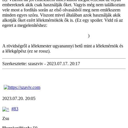
embereknek akik csak használják őket. Vagyis még nem találkoztam
vele most a fordítás során az első olvasásból meg nem emlékszem
minden egyes szóra. Viszont mivel általában azok használják akik
alkotják őket ezért lélekmérnökök ők is. (Ez egy spoiler. Vidd rá az
egeret a megjelenítéshez:
A regényben még ennyire nem használják
őket az egyszerű emberek mint ahogy a donghuában ábrázolva van.
Itt még főleg a háborúban van fontos szerepük.
)
A rövidségről a lélekmester ugyanannyi betű mint a lélekmérnök és
a lélekgépész (ez se rossz).
Szerkesztette: szaszviv - 2023.07.17. 20:17
2023.07.20. 20:05
#83
Zsu