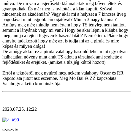
múlva. De mi van a legerősebb klánnal akik még bőven éltek és
gyarapodtak. És már meg is nyitották a klán kapuit. Szóval
nincsenek az akadémián? Vagy akár mi a helyzet a 7 kincses üveg
pagodával mint legjobb támogatóval? Mint a 3 nagy klánnal?
Amúgy meg még mindig nem értem hogy TS tényleg nem tanított
semmit a lányának vagy mi van? Hogy be akar lépni a klánba hogy
megtanulja a rejtett fegyverek használatát!? Nem értem. Pláne hogy
ennyire tudakozott hogy még azt is tudja mi az a pirula és mire
képes és milyen drága!
De amúgy akkor ez a pirula valahogy hasonló lehet mint egy olyan
halhatatlan növény mint amit TS adott a társainak ami segítette a
fejlődésüket és erejüket. (amiket a tűz jég kúttól hozott)
Erről a teknősről meg nyúlról meg nekem valahogy Oscar és RR
kapcsolata jutott asz eszembe. Meg Mo Bai és ZZ kapcsolata.
Valahogy a kettő kombináziója.
2023.07.25. 12:22
#90
szaszviv