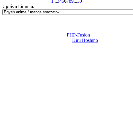
1
...
3
4
5
6
7
8
9
...
30
Ugrás a fórumra:
Powered by
PHP-Fusion
Design-t készítette:
Kiru Hoshino