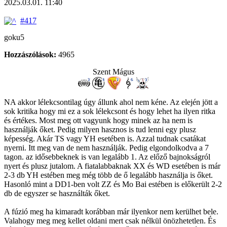
2025.03.01. 11:40
#417
goku5
Hozzászólások:
4965
Szent Mágus
NA akkor lélekcsontilag úgy állunk ahol nem kéne. Az elején jött a
sok kritika hogy mi ez a sok lélekcsont és hogy lehet ha ilyen ritka
és értékes. Most meg ott vagyunk hogy minek az ha nem is
használják őket. Pedig milyen hasznos is tud lenni egy plusz
képesség. Akár TS vagy YH esetében is. Azzal tudnak csatákat
nyerni. Itt meg van de nem használják. Pedig elgondolkodva a 7
tagon. az idősebbeknek is van legalább 1. Az előző bajnokságról
nyert és plusz jutalom. A fiatalabbaknak XX és WD esetében is már
2-3 db YH estében meg még több de ő legalább használja is őket.
Hasonló mint a DD1-ben volt ZZ és Mo Bai estében is előkerült 2-2
db de egyszer se használták őket.
A fúzió meg ha kimaradt korábban már ilyenkor nem kerülhet bele.
Valahogy meg meg kellet oldani mert csak nélkül önözhetetlen. És