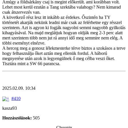
Amúgy a földsárkány csaj is megint előkerült. ami korábban volt.
Lehet most kerül ezután a Tang szektába valahogy? Nem kimarad
csak átszervezés van.
A következő rész lesz itt inkább az érdekes. Őszintén ha TY
történetét akarják nekünk leadni már csak az felérhetne egy résszel
szerintem. Azt is agyon ki fogják nagyolni semmi nagyobb gyilkolás
kihagyásával. Na majd meglátjuk hogyan oldják meg 2-3 perc alatt
mert szerintem több nem jut rá annyi idő meg semmire nem elég. A
többi eseményt elnézve.
A herceg meg a gonosz lélekmesterke térve biztos a szokásos a terve
hogy felhasználja őket aztán meg ellenük fordul. A háború
megnyerése után azok is legyengülnek ő meg célba veszi őket.
Tisztára mint a SW 66 parancsa.
2025.02.09. 10:34
#410
kasza93
Hozzászólások:
505
Chuunin