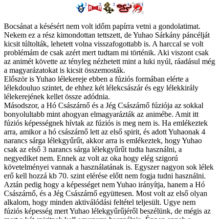
Bocsánat a késésért nem volt időm papírra vetni a gondolatimat.
Nekem ez a rész kimondottan tettszett, de Yuhao Sárkány páncélját
kicsit túltolták, lehetett volna visszafogottabb is. A harccal se volt
problémám de csak azért mert tudtam mi történik. Aki viszont csak
az animét követte az tényleg nézhetett mint a luki nyúl, ráadásul még
a magyarázatokat is kicsit összemosták.
Először is Yuhao lélekereje ebben a fúziós formában elérte a
lélekdouluo szintet, de ehhez két lélekcsászár és egy lélekkirály
lélekerejének kellet össze adódnia.
Másodszor, a Hó Császárnő és a Jég Császárnő fúziója az sokkal
bonyolultabb mint ahogyan elmagyarázták az animébe. Amit itt
fúziós képességnek hívtak az fúziós is meg nem is. Ha emlékeztek
arra, amikor a hó császárnő lett az első spirit, és adott Yuhaonak 4
narancs sárga lélekgyűrűt, akkor arra is emlékeztek, hogy Yuhao
csak az első 3 narancs sárga lélekgyűrűt tudta használni, a
negyediket nem. Ennek az volt az oka hogy elég szigorú
követelményei vannak a használatának is. Egyszer nagyon sok lélek
erő kell hozzá kb 70. szint elérése előtt nem fogja tudni használni.
Aztán pedig hogy a képességet nem Yuhao irányítja, hanem a Hó
Császárnő, és a Jég Császárnő együttesen. Most volt az első olyan
alkalom, hogy minden aktiválódási feltétel teljesült. Ugye nem
fúziós képesség mert Yuhao lélekgyűrűjéről beszélünk, de mégis az