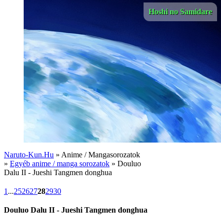
Hoshi no Samidare
Naruto-Kun.Hu
» Anime / Mangasorozatok
»
Egyéb anime / manga sorozatok
» Douluo
Dalu II - Jueshi Tangmen donghua
1
...
25
26
27
28
29
30
Douluo Dalu II - Jueshi Tangmen donghua