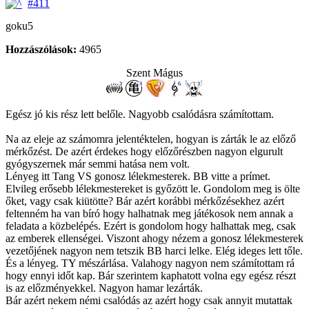
#411
goku5
Hozzászólások:
4965
Szent Mágus
Egész jó kis rész lett belőle. Nagyobb csalódásra számítottam.
Na az eleje az számomra jelentéktelen, hogyan is zárták le az előző
mérkőzést. De azért érdekes hogy előzőrészben nagyon elgurult
gyógyszernek már semmi hatása nem volt.
Lényeg itt Tang VS gonosz lélekmesterek. BB vitte a prímet.
Elvileg erősebb lélekmestereket is győzött le. Gondolom meg is ölte
őket, vagy csak kiütötte? Bár azért korábbi mérkőzésekhez azért
feltenném ha van bíró hogy halhatnak meg játékosok nem annak a
feladata a közbelépés. Ezért is gondolom hogy halhattak meg, csak
az emberek ellenségei. Viszont ahogy nézem a gonosz lélekmesterek
vezetőjének nagyon nem tetszik BB harci lelke. Elég ideges lett tőle.
És a lényeg. TY mészárlása. Valahogy nagyon nem számítottam rá
hogy ennyi időt kap. Bár szerintem kaphatott volna egy egész részt
is az előzményekkel. Nagyon hamar lezárták.
Bár azért nekem némi csalódás az azért hogy csak annyit mutattak