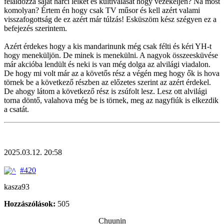
feláldozza saját harci lelkét és kultiválását hogy vezekeljen? Na most
komolyan? Értem én hogy csak TV műsor és kell azért valami
visszafogottság de ez azért már túlzás! Esküszöm kész szégyen ez a
befejezés szerintem.
Azért érdekes hogy a kis mandarinunk még csak félti és kéri YH-t
hogy meneküljön. De minek is menekülni. A nagyok összeesküvése
már akcióba lendült és neki is van még dolga az alvilági viadalon.
De hogy mi volt már az a követős rész a végén meg hogy ők is hova
törnek be a következő részben az előzetes szerint az azért érdekel.
De ahogy látom a következő rész is zsúfolt lesz. Lesz ott alvilági
torna döntő, valahova még be is törnek, meg az nagyfiúk is elkezdik
a csatát.
2025.03.12. 20:58
#420
kasza93
Hozzászólások:
505
Chuunin