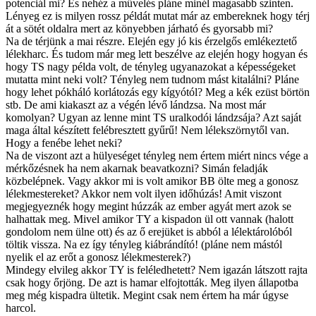
potenciál mi? És nehéz a művelés pláne minél magasabb szinten.
Lényeg ez is milyen rossz példát mutat már az embereknek hogy térj
át a sötét oldalra mert az könyebben járható és gyorsabb mi?
Na de térjünk a mai részre. Elején egy jó kis érzelgős emlékeztető
lélekharc. És tudom már meg lett beszélve az elején hogy hogyan és
hogy TS nagy példa volt, de tényleg ugyanazokat a képességeket
mutatta mint neki volt? Tényleg nem tudnom mást kitalálni? Pláne
hogy lehet pókháló korlátozás egy kígyótól? Meg a kék ezüst börtön
stb. De ami kiakaszt az a végén lévő lándzsa. Na most már
komolyan? Ugyan az lenne mint TS uralkodói lándzsája? Azt saját
maga által készített felébresztett gyűrű! Nem lélekszörnytől van.
Hogy a fenébe lehet neki?
Na de viszont azt a hülyeséget tényleg nem értem miért nincs vége a
mérkőzésnek ha nem akarnak beavatkozni? Simán feladják
közbelépnek. Vagy akkor mi is volt amikor BB ölte meg a gonosz
lélekmestereket? Akkor nem volt ilyen időhúzás! Amit viszont
megjegyeznék hogy megint húzzák az ember agyát mert azok se
halhattak meg. Mivel amikor TY a kispadon ül ott vannak (halott
gondolom nem ülne ott) és az ő erejüket is abból a lélektárolóból
töltik vissza. Na ez így tényleg kiábrándító! (pláne nem mástól
nyelik el az erőt a gonosz lélekmesterek?)
Mindegy elvileg akkor TY is feléledhetett? Nem igazán látszott rajta
csak hogy őrjöng. De azt is hamar elfojtották. Meg ilyen állapotba
meg még kispadra ültetik. Megint csak nem értem ha már úgyse
harcol.