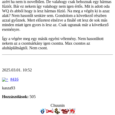
azért ha nem is novelhűen. De valahogy csak behoznak egy hármas
fúziót. Bár ez nekem így valahogy nem igen értős. Mit is adott oda
WQ és abból hogy is lesz hármas fúzió. Na meg a végén ki is azaz
alak? Nem hasonlít senkire sem. Gondolom a következő részben
azzal győznek. Mert előzetest elnézve a finálé ott lesz de sok más
minden miatt igen gyors is lesz az. Csak ugranak már a következő
eseményre.
Így a végére meg egy másik egyéni vélemény. Nem hasonlított
nekem az a csontsárkány igen csontra. Max csontos az
alultápláltságtól. Nem csont.
2025.03.01. 10:52
#416
kasza93
Hozzászólások:
505
Chuunin