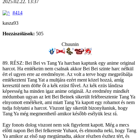
2025.02.22. 13:37
#414
kasza93
Hozzászólások:
505
Chuunin
89. RÉSZ: Bei Bei vs Tang Ya harcban kaptunk egy anime original
harcot. Ha emlékeim nem csalnak akkor Bei Bei szinte harc nélkül
ért el ugyen erre az eredményre. Az volt a terve hogy megpróbálja
emlékezteni Tang Yat a multjára ezért ment közel hozzá, amíg
keresztül nem döfte őt a kék ezüst fűvel. Az kék ezüs lándzsa
képeesség ha minden igaz anime originál. Az eredmény mindkét
médumban ugyan az lett Bei Beinek sikerült felébresztenie Tang Ya
elnyomott emélékeit, ami miatt Tang Ya kapott egy rohamot és nem
tudja folytatni a harcot. Viszont így sikerült bizonyítaniuk, hogy
Tang Ya még megmenthető amikor később esélyük lesz rá.
Egy fonots dolog viszont nem sok figyelemt kapott. Még a mecs
előtti napon Bei Bei felkereste Yuhaot, és elmondta neki, hogy Tang
Ya amikor az első nap megtámadta, akkor részben észhez tért, és