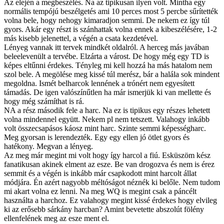
Az elején a megbeszélés. Na az tipikusan ilyen volt. Mintha egy
normális tempójú beszélgetés ami 10 perces most 5 percbe sűrítették
volna bele, hogy nehogy kimaradjon semmi. De nekem ez így túl
gyors. Akár egy részt is szánhattak volna ennek a kibeszélésére, 1-2
más kisebb jelenettel, a végén a csata kezdetével.
Lényeg vannak itt tervek mindkét oldalról. A herceg más javában
beleelevenült a tervébe. Elzárta a várost. De hogy még egy TD is
képes eltűnni érdekes. Tényleg mi kell hozzá ha más hatalom nem
szol bele. A megölése meg kissé túl merész, bár a halála sok mindent
megoldna. Ismét belharcok lennének a trónért nem egyesített
támadás. De igen valószínűtlen ha már ismerjük ki van mellette és
hogy még számíthat is rá.
NA a rész második fele a harc. Na ez is tipikus egy részes lehetett
volna mindennel együtt. Nekem pl nem tetszett. Valahogy inkább
volt összecsapásos káosz mint harc. Szinte semmi képességharc.
Meg gyorsan is lerendezték. Egy egy ellen jó ötlet gyors és
hatékony. Megvan a lényeg.
Az meg már megint mi volt hogy így harcol a fiú. Esküszöm kész
fanatikusan akinek elment az esze. Be van drogozva és nem is érez
semmit és a végén is inkább már csapkodott mint harcolt állat
módjára. Én azért nagyobb méltóságot néznék ki belőle. Nem tudom
mi akart volna ez lenni. Na meg WQ is megint csak a páncélt
használta a harchoz. Ez valahogy megint kissé érdekes hogy elvileg
ki az erősebb sárkány harcban? Amint bevetette abszolút fölény
ellenfelének meg az esze ment el.