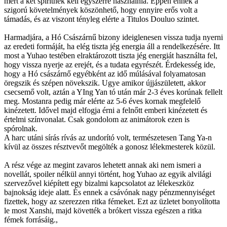
mert a két spiritnek kell egyszerre használnia. Éppen ennek a
szigorú követelmények köszönhető, hogy ennyire erős volt a
támadás, és az viszont tényleg elérte a Titulos Douluo szintet.
Harmadjára, a Hó Császárnű bizony ideiglenesen vissza tudja nyerni
az eredeti formáját, ha elég tiszta jég energia áll a rendelkezésére. Itt
most a Yuhao testében elraktározott tiszta jég energiát használta fel,
hogy vissza nyerje az erejét, és a tudata egyrészét. Érdekesség ide,
hogy a Hó császárnő egyébként az idő múlásával folyamatosan
öregszik és szépen növekszik. Ugye amikor újjászületett, akkor
csecsemő volt, aztán a YIng Yan tó után már 2-3 éves korúnak fellelt
meg. Mostanra pedig már elérte az 5-6 éves kornak megfelelő
kinézetett. Idővel majd elfogja érni a felnőtt emberi kinézetett és
értelmi színvonalat. Csak gondolom az animátorok ezen is
spórolnak.
A harc utáni sírás rívás az undorító volt, természetesen Tang Ya-n
kívül az összes résztvevőt megölték a gonosz lélekmesterek közül.
A rész vége az megint zavaros lehetett annak aki nem ismeri a
novellát, spoiler nélkül annyi történt, hog Yuhao az egyik alvilági
szervezővel kiépített egy bizalmi kapcsolatot az lélekeszköz
bajnokság ideje alatt. És ennek a csávónak nagy pénzmennyiséget
fizettek, hogy az szerezzen ritka fémeket. Ezt az üzletet bonyolította
le most Xanshi, majd követték a brókert vissza egészen a ritka
fémek forrásáig.,