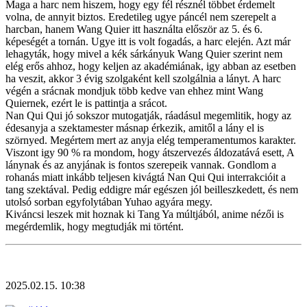
Maga a harc nem hiszem, hogy egy fél résznél többet érdemelt
volna, de annyit biztos. Eredetileg ugye páncél nem szerepelt a
harcban, hanem Wang Quier itt használta először az 5. és 6.
képeségét a tornán. Ugye itt is volt fogadás, a harc elején. Azt már
lehagyták, hogy mivel a kék sárkányuk Wang Quier szerint nem
elég erős ahhoz, hogy keljen az akadémiának, igy abban az esetben
ha veszit, akkor 3 évig szolgaként kell szolgálnia a lányt. A harc
végén a srácnak mondjuk több kedve van ehhez mint Wang
Quiernek, ezért le is pattintja a srácot.
Nan Qui Qui jó sokszor mutogatják, ráadásul megemlitik, hogy az
édesanyja a szektamester másnap érkezik, amitől a lány el is
szörnyed. Megértem mert az anyja elég temperamentumos karakter.
Viszont igy 90 % ra mondom, hogy átszervezés áldozatává esett, A
lánynak és az anyjának is fontos szerepeik vannak. Gondlom a
rohanás miatt inkább teljesen kivágtá Nan Qui Qui interrakcióit a
tang szektával. Pedig eddigre már egészen jól beilleszkedett, és nem
utolsó sorban egyfolytában Yuhao agyára megy.
Kiváncsi leszek mit hoznak ki Tang Ya múltjából, anime nézői is
megérdemlik, hogy megtudják mi történt.
2025.02.15. 10:38