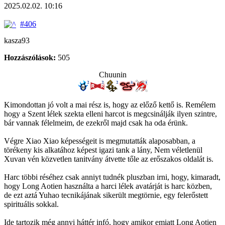
2025.02.02. 10:16
#406
kasza93
Hozzászólások:
505
Chuunin
Kimondottan jó volt a mai rész is, hogy az előző kettő is. Remélem
hogy a Szent lélek szekta elleni harcot is megcsinálják ilyen szintre,
bár vannak félelmeim, de ezekről majd csak ha oda érünk.
Végre Xiao Xiao képességeit is megmutatták alaposabban, a
törékeny kis alkatához képest igazi tank a lány, Nem véletlenül
Xuvan vén közvetlen tanitvány átvette tőle az erőszakos oldalát is.
Harc többi réséhez csak anniyt tudnék pluszban irni, hogy, kimaradt,
hogy Long Aotien használta a harci lélek avatárját is harc közben,
de ezt aztá Yuhao tecnikájának sikerült megtörnie, egy felerőstett
spirituális sokkal.
Ide tartozik még annyi háttér infó, hogy amikor emiatt Long Aotien