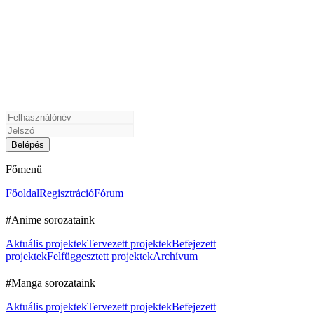
Főmenü
Főoldal
Regisztráció
Fórum
#Anime sorozataink
Aktuális projektek
Tervezett projektek
Befejezett
projektek
Felfüggesztett projektek
Archívum
#Manga sorozataink
Aktuális projektek
Tervezett projektek
Befejezett