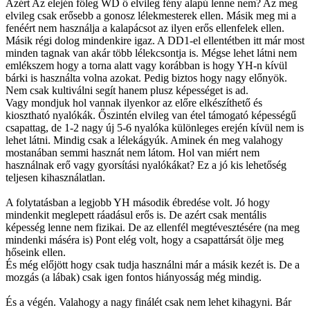
Azért Az elején főleg WD ő elvileg fény alapú lenne nem? Az meg
elvileg csak erősebb a gonosz lélekmesterek ellen. Másik meg mi a
fenéért nem használja a kalapácsot az ilyen erős ellenfelek ellen.
Másik régi dolog mindenkire igaz. A DD1-el ellentétben itt már most
minden tagnak van akár több lélekcsontja is. Mégse lehet látni nem
emlékszem hogy a torna alatt vagy korábban is hogy YH-n kívül
bárki is használta volna azokat. Pedig biztos hogy nagy előnyök.
Nem csak kultiválni segít hanem plusz képességet is ad.
Vagy mondjuk hol vannak ilyenkor az előre elkészíthető és
kiosztható nyalókák. Őszintén elvileg van étel támogató képességű
csapattag, de 1-2 nagy új 5-6 nyalóka különleges erején kívül nem is
lehet látni. Mindig csak a lélekágyúk. Aminek én meg valahogy
mostanában semmi hasznát nem látom. Hol van miért nem
használnak erő vagy gyorsítási nyalókákat? Ez a jó kis lehetőség
teljesen kihasználatlan.
A folytatásban a legjobb YH második ébredése volt. Jó hogy
mindenkit meglepett ráadásul erős is. De azért csak mentális
képesség lenne nem fizikai. De az ellenfél megtévesztésére (na meg
mindenki máséra is) Pont elég volt, hogy a csapattársát ölje meg
hőseink ellen.
És még előjött hogy csak tudja használni már a másik kezét is. De a
mozgás (a lábak) csak igen fontos hiányosság még mindig.
És a végén. Valahogy a nagy finálét csak nem lehet kihagyni. Bár