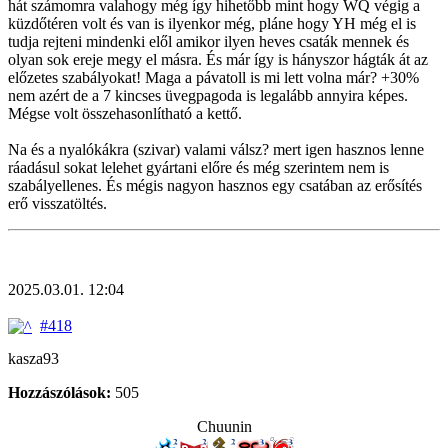
hát számomra valahogy még így hihetőbb mint hogy WQ végig a
küzdőtéren volt és van is ilyenkor még, pláne hogy YH még el is
tudja rejteni mindenki elől amikor ilyen heves csaták mennek és
olyan sok ereje megy el másra. És már így is hányszor hágták át az
előzetes szabályokat! Maga a pávatoll is mi lett volna már? +30%
nem azért de a 7 kincses üvegpagoda is legalább annyira képes.
Mégse volt összehasonlítható a kettő.
Na és a nyalókákra (szivar) valami válsz? mert igen hasznos lenne
ráadásul sokat lelehet gyártani előre és még szerintem nem is
szabályellenes. És mégis nagyon hasznos egy csatában az erősítés
erő visszatöltés.
2025.03.01. 12:04
#418
kasza93
Hozzászólások:
505
Chuunin