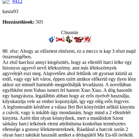
#412
kasza93
Hozzászólások:
505
Chuunin
88. rész: Ahogy az előzetest elnézem, ez a meccs is kap 3 részt majd
összességében.
Az első harchoz annyi kiegészités, hogy az ellenfél harci lelke egy
bizonyos agyevő nevű lélekszörny, ami más lélekszörnyek
agyvelejét eszi meg. Alapvetően ahol feltűnik ott gyorsan kiürül az
erdő, vagy egy két város, éppen ezért amikor előkerül egy ilyen lény
akkor azt minnél hamrabb megpróbálják levadászni. A novellában
egyébként nem Yuhao ismeri fel hanem Xiao Xiao. A dög hasonlit
egy hangyászra, legalábbis abban hogy az erős nyelvét használja,
kilyukasztja vele az ember koponyáját, igy egy elég erős fegyver.
A legfontosabb kérdésre a válasz Bei Bei könyörület nélkül kinyirta
a csávót, vagy is inkább úgy mondanám, hogy mind a 2 ellenfelét
kinyirta. Azért tűnt olyan könnyűnek, mert a mutálódott Szent
sárkány harci lelkének elemi attribútuma konkrétan természetes
ellensége a gonosz lélekmestereknek. Ráadásul a harcok során 2
olyan harci taktikát használt amiket a dédapjától Mu En-től örökölt.