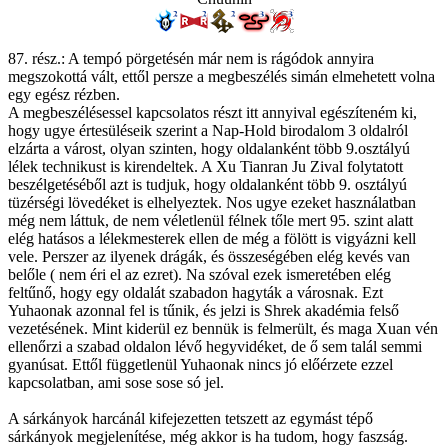
87. rész.: A tempó pörgetésén már nem is rágódok annyira
megszokottá vált, ettől persze a megbeszélés simán elmehetett volna
egy egész rézben.
A megbeszélésessel kapcsolatos részt itt annyival egészíteném ki,
hogy ugye értesüléseik szerint a Nap-Hold birodalom 3 oldalról
elzárta a várost, olyan szinten, hogy oldalanként több 9.osztályú
lélek technikust is kirendeltek. A Xu Tianran Ju Zival folytatott
beszélgetéséből azt is tudjuk, hogy oldalanként több 9. osztályú
tüzérségi lövedéket is elhelyeztek. Nos ugye ezeket használatban
még nem láttuk, de nem véletlenül félnek tőle mert 95. szint alatt
elég hatásos a lélekmesterek ellen de még a fölött is vigyázni kell
vele. Perszer az ilyenek drágák, és összeségében elég kevés van
belőle ( nem éri el az ezret). Na szóval ezek ismeretében elég
feltűnő, hogy egy oldalát szabadon hagyták a városnak. Ezt
Yuhaonak azonnal fel is tűnik, és jelzi is Shrek akadémia felső
vezetésének. Mint kiderül ez bennük is felmerült, és maga Xuan vén
ellenőrzi a szabad oldalon lévő hegyvidéket, de ő sem talál semmi
gyanúsat. Ettől függetlenül Yuhaonak nincs jó előérzete ezzel
kapcsolatban, ami sose sose só jel.
A sárkányok harcánál kifejezetten tetszett az egymást tépő
sárkányok megjelenítése, még akkor is ha tudom, hogy faszság.