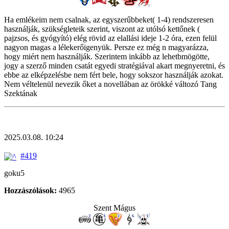
Ha emlékeim nem csalnak, az egyszerűbbeket( 1-4) rendszeresen
használják, szükségleteik szerint, viszont az utólsó kettőnek (
pajzsos, és gyógyító) elég rövid az elallási ideje 1-2 óra, ezen felül
nagyon magas a lélekerőigenyük. Persze ez még n magyarázza,
hogy miért nem használják. Szerintem inkább az lehetbmögötte,
jogy a szerző minden csatát egyedi stratégiával akart megnyeretni, és
ebbe az elképzelésbe nem fért bele, hogy sokszor használják azokat.
Nem véltelenül nevezik őket a novellában az örökké változó Tang
Szektának
2025.03.08. 10:24
#419
goku5
Hozzászólások:
4965
Szent Mágus