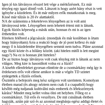
Igen jó kis látványos résszel lett vége a mérkőzésnek. Ez már
tényleg egy igazi döntő volt. Látszott is hogy azért hány részt is vett
igénybe a küzdelem. És itt már milyen erők mutatkoztak is meg.
Kissé már túlzás is 20 év alattiaktól.
NA de számomra a feketeleves lényegében az is volt ami
látványossá tette. Lényegében nem lehetett érteni mit is látunk.
Egyik fúziós képesség a másik után, honnan és mi is az igen
érthetetlen volt.
Hireken felébred a jégcsászár. (mondjuk én már korábban is írtam
hogy hiányoltam) Arra a reakció hogy de jó pont kellesz és már
megy ő is küzdelembe lényegében semmit nem tudva. Pláne azonnal
egy fúzió közte és a hólány között. (aki hitelen mitől is lett megint
nagy?) Na ez is honnan jött hirtelen?
De az biztos hogy látványos volt csak tényleg mit is látunk az nem
világos. Meg kire is hasonlított volna ez a fúzió?
A kisebb ellenfeleket gyorsan elintézte de a csontsárkány még így is
érdekesen erős volt ellene amikor is már a végén TD szintet
emlegettek a fúziós erőnek.
Őszintén a befejezés meg kész szégyen volt szerintem. Komolyan
életben marad (és ahogy néztem nem csak ő a csapatból) hogy
később még tudjanak kultiválni más emberek és lélekszörnyek
kárára? Mindet meg kellet volna ölni ott helyben. Főleg ez a
csontsárkányt. Túl erős és veszélyes. De mit csinálnak életben
hagyják, aztán pár szó és az azonnal megbánja egész addigi életet és