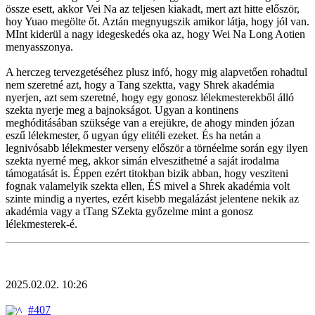
össze esett, akkor Vei Na az teljesen kiakadt, mert azt hitte először,
hoy Yuao megölte őt. Aztán megnyugszik amikor látja, hogy jól van.
MInt kiderül a nagy idegeskedés oka az, hogy Wei Na Long Aotien
menyasszonya.
A herczeg tervezgetéséhez plusz infó, hogy mig alapvetően rohadtul
nem szeretné azt, hogy a Tang szektta, vagy Shrek akadémia
nyerjen, azt sem szeretné, hogy egy gonosz lélekmesterekből álló
szekta nyerje meg a bajnokságot. Ugyan a kontinens
meghóditásában szüksége van a erejükre, de ahogy minden józan
eszű lélekmester, ő ugyan úgy elitéli ezeket. És ha netán a
legnivósabb lélekmester verseny először a törnéelme során egy ilyen
szekta nyerné meg, akkor simán elveszithetné a saját irodalma
támogatását is. Éppen ezért titokban bizik abban, hogy vesziteni
fognak valamelyik szekta ellen, ÉS mivel a Shrek akadémia volt
szinte mindig a nyertes, ezért kisebb megalázást jelentene nekik az
akadémia vagy a tTang SZekta győzelme mint a gonosz
lélekmesterek-é.
2025.02.02. 10:26
#407