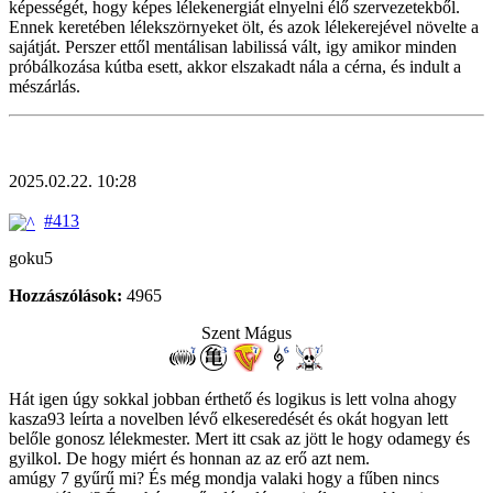
képességét, hogy képes lélekenergiát elnyelni élő szervezetekből.
Ennek keretében lélekszörnyeket ölt, és azok lélekerejével növelte a
sajátját. Perszer ettől mentálisan labilissá vált, igy amikor minden
próbálkozása kútba esett, akkor elszakadt nála a cérna, és indult a
mészárlás.
2025.02.22. 10:28
#413
goku5
Hozzászólások:
4965
Szent Mágus
Hát igen úgy sokkal jobban érthető és logikus is lett volna ahogy
kasza93 leírta a novelben lévő elkeseredését és okát hogyan lett
belőle gonosz lélekmester. Mert itt csak az jött le hogy odamegy és
gyilkol. De hogy miért és honnan az az erő azt nem.
amúgy 7 gyűrű mi? És még mondja valaki hogy a fűben nincs