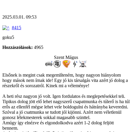
2025.03.01. 09:53
#415
goku5
Hozzászólások:
4965
Szent Mágus
Elsőnek is megint csak megemlíteném, hogy nagyon hiányolom
hogy mások nem írnak ide! Egy jó kis társalgás vita azért jó dolog a
részekről és sorozatról. Kinek mi a véleménye!
A heti rész nagyon jó volt. Igen fordulatos és meglepetésekkel teli.
Tipikus dolog jött elő lehet nagyszerű csapatmunka és túlerő is ha túl
erős az ellenfél mégse lehet vele boldogulni és hátrányba keveredni.
Szóval a jó csatmunka se tudott jól kijönni. Azért nem véletlenül
gonosz lélekmesterek sokkal magasabb szinttel.
Amúgy így elnézve és elgondolkodva azért 1-2 dolog feljött
bennem.