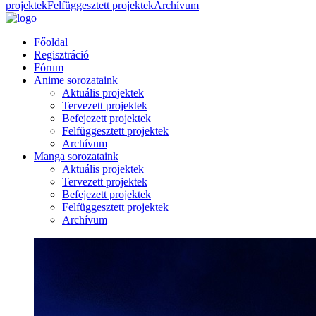
projektek
Felfüggesztett projektek
Archívum
Főoldal
Regisztráció
Fórum
Anime sorozataink
Aktuális projektek
Tervezett projektek
Befejezett projektek
Felfüggesztett projektek
Archívum
Manga sorozataink
Aktuális projektek
Tervezett projektek
Befejezett projektek
Felfüggesztett projektek
Archívum