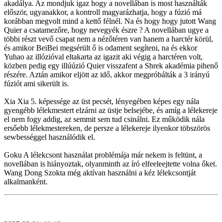
akadálya. Az mondjuk igaz hogy a novellában is most használták
először, ugyanakkor, a kontroll magyarázhatja, hogy a fúzió má
korábban megvolt mind a kettő félnél. Na és hogy hogy jutott Wang
Quier a csatamezőre, hogy nevegyék észre ? A novellában ugye a
többi részt vevő csapat nem a nézőtéren van hanem a harctér körül,
és amikor BeiBei megsérült ő is odament segíteni, na és ekkor
Yuhao az illózióval eltakarta az igazit aki végig a harctéren volt,
közben pedig egy illúúzió Quier visszafent a Shrek akadémia pihenő
részére. Aztán amikor eljött az idő, akkor megpróbálták a 3 irányú
fúziót ami sikerült is.
Xia Xia 5. képessége az üst pecsét, lényegében képes egy nála
gyengébb lélekmestert elzárni az üstje belsejébe, és amíg a lélekereje
el nem fogy addig, az semmit sem tud csinálni. Ez működik nála
ersőebb lélekmestereken, de persze a lélekereje ilyenkor töbszörös
sewbességgel használódik el.
Goku A lélekcsont használat problémája már nekem is feltünt, a
novellában is hiányoztak, olyanminth az író elfeeleejtette volna őket.
Wang Dong Szokta még aktívan használni a kéz lélekcsontját
alkalmanként.