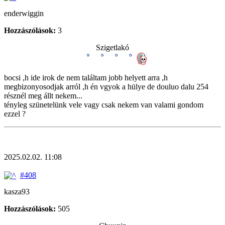
enderwiggin
Hozzászólások:
3
Szigetlakó
bocsi ,h ide irok de nem találtam jobb helyett arra ,h
megbizonyosodjak arról ,h én vgyok a hülye de douluo dalu 254
résznél meg állt nekem...
tényleg szünetelünk vele vagy csak nekem van valami gondom
ezzel ?
2025.02.02. 11:08
#408
kasza93
Hozzászólások:
505