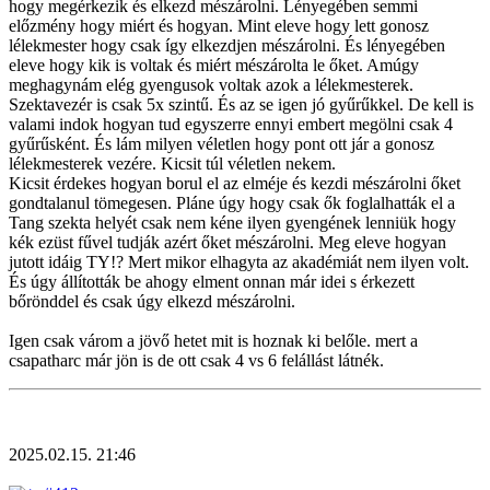
hogy megérkezik és elkezd mészárolni. Lényegében semmi
előzmény hogy miért és hogyan. Mint eleve hogy lett gonosz
lélekmester hogy csak így elkezdjen mészárolni. És lényegében
eleve hogy kik is voltak és miért mészárolta le őket. Amúgy
meghagynám elég gyengusok voltak azok a lélekmesterek.
Szektavezér is csak 5x szintű. És az se igen jó gyűrűkkel. De kell is
valami indok hogyan tud egyszerre ennyi embert megölni csak 4
gyűrűsként. És lám milyen véletlen hogy pont ott jár a gonosz
lélekmesterek vezére. Kicsit túl véletlen nekem.
Kicsit érdekes hogyan borul el az elméje és kezdi mészárolni őket
gondtalanul tömegesen. Pláne úgy hogy csak ők foglalhatták el a
Tang szekta helyét csak nem kéne ilyen gyengének lenniük hogy
kék ezüst fűvel tudják azért őket mészárolni. Meg eleve hogyan
jutott idáig TY!? Mert mikor elhagyta az akadémiát nem ilyen volt.
És úgy állították be ahogy elment onnan már idei s érkezett
bőrönddel és csak úgy elkezd mészárolni.
Igen csak várom a jövő hetet mit is hoznak ki belőle. mert a
csapatharc már jön is de ott csak 4 vs 6 felállást látnék.
2025.02.15. 21:46