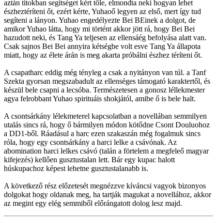
aztán titokban segítséget kért tőle, elmondta neki hogyan lehet
észheztéríteni őt, ezért kérte, Yuhaoő legyen az első, mert így tud
segíteni a lányon. Yuhao engedélyezte Bei BEinek a dolgot, de
amikor Yuhao látta, hogy mi történt akkor jött rá, hogy Bei Bei
hazudott neki, és Tang Ya teljesen az ellensáég befolyása alatt van.
Csak sajnos Bei Bei annyira kétségbe volt esve Tang Ya állapota
miatt, hogy az élete árán is meg akarta próbálni észhez téríteni őt.
A csapatharc eddig még tényleg a csak a nyitányon van túl. a Tanf
Szekta gyorsan megszabadult az ellenséges támogató karaktertől, és
készül bele csapni a lecsóba. Természetesen a gonosz léllekmester
agya felrobbant Yuhao spirituáis shokjától, amibe ő is bele halt.
A csontsárkány lélekmeterel kapcsolatban a novellában semmilyen
utalás sincs rá, hogy ő bármilyen módon kötődne Csont Douluohoz
a DD1-ből. Ráadásul a harc ezen szakaszán még fogalmuk sincs
róla, hogy egy csontsárkány a harci lelke a csávónak. Az
abomination harci lelkes csávó (talán a förtelem a megfeleő magyar
kifejezés) kellően gusztustalan lett. Bár egy kupac halott
húskupachoz képest lehetne gusztustalanabb is.
A következő rész előzetesét megnézzve kíváncsi vagyok bizonyos
dolgokat hogy oldanak meg, ha tartják magukat a novellához, akkor
az megint egy elég semmiből előrángatott dolog lesz majd.