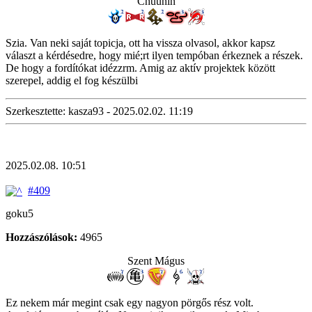
Chuunin
Szia. Van neki saját topicja, ott ha vissza olvasol, akkor kapsz
választ a kérdésedre, hogy mié;rt ilyen tempóban érkeznek a részek.
De hogy a fordítókat idézzrm. Amig az aktív projektek között
szerepel, addig el fog készülbi
Szerkesztette: kasza93 - 2025.02.02. 11:19
2025.02.08. 10:51
#409
goku5
Hozzászólások:
4965
Szent Mágus
Ez nekem már megint csak egy nagyon pörgős rész volt.