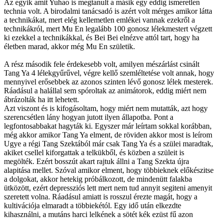
Az egyik amit Yuhao is megtanult a másik egy eddig ismeretlen
technia volt. A birodalmi tanácsadó is azért volt mérges amikor látta
a technikákat, mert elég kellemetlen emlékei vannak ezekről a
technikákról, mert Mu En legalább 100 gonosz lélekmestert végzett
ki ezekkel a technikákkal, és Bei Bei elnézve attól tart, hogy ha
életben marad, akkor még Mu En születik.
A rész második fele érdekesebb volt, amilyen mészárlást csinált
Tang Ya 4 lélekgyűrűvel, végre kellő szemléltetése volt annak, hogy
mennyivel erősebbek az azonos szinten lévő gonosz lélek mesterek.
Ráadásul a halállal sem spóroltak az animátorok, eddig miért nem
ábrázolták ha itt lehetett.
Azt viszont és is kifogásoltam, hogy miért nem mutatták, azt hogy
szerencsétlen lány hogyan jutott ilyen állapotba. Pont a
legfontosabbakat hagyták ki. Egyszer már leírtam sokkal korábban,
még akkor amikor Tang Ya elment, de röviden akkor most is leírom
Ugye a régi Tang Szektából már csak Tang Ya és a szülei maradtak,
akiket csellel kiforgattak a telkükből, és közben a szüleit is
megölték. Ezért bosszút akart rajtuk állni a Tang Szekta újra
alapitása mellet. Szóval amikor elment, hogy többieknek előkészitse
a dolgokat, akkor hetekig próbálkozott, de mindenütt falakba
ütközött, ezért depressziós lett mert nem tud annyit segiteni amenyit
szeretett volna. Ráadásul amiatt is rosszul érezte magát, hogy a
kultivációja elmaradt a többiekétól. Egy idő után elkezdte
kihasználni, a mutáns harci lelkének a sötét kék ezüst fű azon