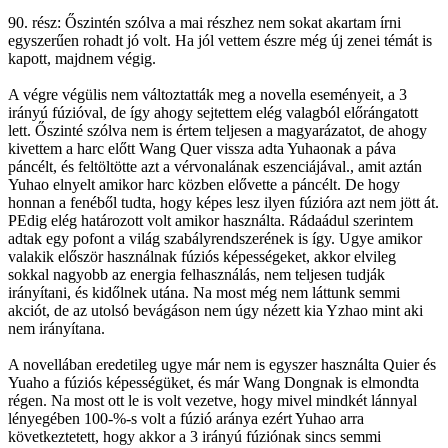
90. rész: Őszintén szólva a mai részhez nem sokat akartam írni
egyszerűen rohadt jó volt. Ha jól vettem észre még új zenei témát is
kapott, majdnem végig.
A végre végülis nem változtatták meg a novella eseményeit, a 3
irányú fúzióval, de így ahogy sejtettem elég valagból előrángatott
lett. Őszinté szólva nem is értem teljesen a magyarázatot, de ahogy
kivettem a harc előtt Wang Quer vissza adta Yuhaonak a páva
páncélt, és feltöltötte azt a vérvonalának eszenciájával., amit aztán
Yuhao elnyelt amikor harc közben elővette a páncélt. De hogy
honnan a fenéből tudta, hogy képes lesz ilyen fúzióra azt nem jött át.
PEdig elég határozott volt amikor használta. Rádaádul szerintem
adtak egy pofont a világ szabályrendszerének is így. Ugye amikor
valakik először használnak fúziós képességeket, akkor elvileg
sokkal nagyobb az energia felhasználás, nem teljesen tudják
irányítani, és kidőlnek utána. Na most még nem láttunk semmi
akciót, de az utolsó bevágáson nem úgy nézett kia Yzhao mint aki
nem irányítana.
A novellában eredetileg ugye már nem is egyszer használta Quier és
Yuaho a fúziós képességüket, és már Wang Dongnak is elmondta
régen. Na most ott le is volt vezetve, hogy mivel mindkét lánnyal
lényegében 100-%-s volt a fúzió aránya ezért Yuhao arra
következtetett, hogy akkor a 3 irányú fúziónak sincs semmi