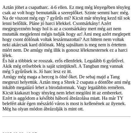
Aztán jöhet a csapatharc. 4-6 ellen. Ez meg még lényegében tényleg
csak az volt hogy bemutatták a szereplőket. Szinte semmi harc még.
Na de viszont még egy 7 gyűrűs mi? Kicsit már tényleg kezd túl sok
lenni belőlük. Pláne jó harci lélekkel. Csontsárkány! Azért
megjegyezném hogy hol is az a csontsárkány mert még azt nem
mutatták megjelenni mégis tudják hogy az! Ami meg azért meglepett
hogy csont dólónak voltak leszármazottai? Azt hittem nem voltak
neki akárcsak kard dólónak. Még sajnáltam is meg nem is értettem
miért nem. De amúgy még illik is gonosz lélekmesternek ez a harci
lélek.
És hát a többiek se rosszak. erős ellenfelek. Legalább 6 gyűrűvel.
Akik még erősebbek is saját szintjüknél. A Tangban meg vannak
még 5 gyűrűsek is. Jó harc lesz ez itt.
Amúgy még maga a herceg is ölné őket. De sebaj majd a Tang
megteszi helyettük. Aztán meg a Shrek 2 csapata a döntőbe ami még
inkább megalázó lehet a birodalomnak. Vagy legalábbis remélem.
Kicsit kiakaszt hogy tényleg nem lehet megölni itt az embereket.
Ezért is aggódom a későbbi háború ábrázolása miatt. Ha már TY
belefért akár égen mészárló város is most is kellenének az ilyenek.
Még ha olyan módon ábrázolják is mint ott.