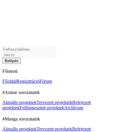
Főmenü
Főoldal
Regisztráció
Fórum
#Anime sorozataink
Aktuális projektek
Tervezett projektek
Befejezett
projektek
Felfüggesztett projektek
Archívum
#Manga sorozataink
Aktuális projektek
Tervezett projektek
Befejezett