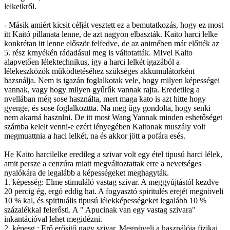
lelkeikről.
- Másik amiért kicsit célját vesztett ez a bemutatkozás, hogy ez most
itt Kaitó pillanata lenne, de azt nagyon elbaszták. Kaito harci lelke
konkrétan itt lenne először felfedve, de az animében már előtték az
5. rész krnyékén rádadásul meg is váltotatták. MIvel Kaito
alapvetően lélektechnikus, igy a harci lelkét igazából a
lélekeszközök működtetéséhez szükséges akkumulátorként
hazsnálja. Nem is igazán foglalkotak vele, hogy milyen képességei
vannak, vagy hogy milyen gyűrűk vannak rajta. Eredetileg a
nvellában még sose használta, mert maga kato is azt hitte hogy
gyenge, és sose foglalkozttta. Na meg űgy gondolta, hogy senki
nem akarná hasznlni. De itt most Wang Yannak minden eshetőséget
számba kelelt venni-e ezért lényegében Kaitonak muszály volt
megmuattnia a haci lelkét, na és akkor jött a pofára esés.
He Kaito harcilelke eredileg a szivar volt egy étel tipusú harci lélek,
amit persze a cenzúra miatt megváltoztattak erre a nevetséges
nyalókára de legalább a képességeket meghagyták.
1. képesség: Elme stimuláló vastag szivar. A meggyújtástól kezdve
20 percig ég, ergó eddig hat. A fogyasztó spiritulés erejét megnöveli
10 % kal, és spirituális tipusú lélekképességeket legalább 10 %
százalékkal felerősti. A " Apucinak van egy vastag szivara"
inkantációval lehet megidézni.
2. képesg : Erő erősitő nagy szivar. Megnüveli a használója fizikai