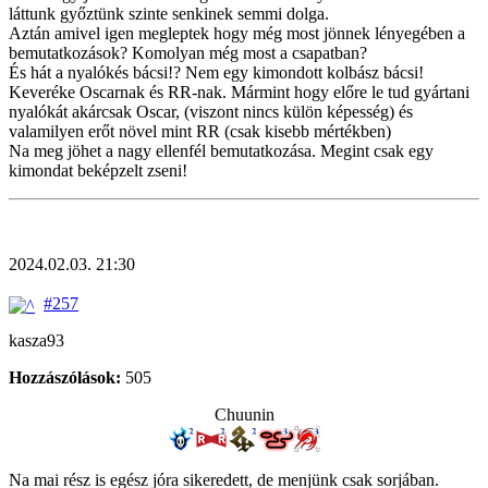
láttunk győztünk szinte senkinek semmi dolga.
Aztán amivel igen megleptek hogy még most jönnek lényegében a
bemutatkozások? Komolyan még most a csapatban?
És hát a nyalókés bácsi!? Nem egy kimondott kolbász bácsi!
Keveréke Oscarnak és RR-nak. Mármint hogy előre le tud gyártani
nyalókát akárcsak Oscar, (viszont nincs külön képesség) és
valamilyen erőt növel mint RR (csak kisebb mértékben)
Na meg jöhet a nagy ellenfél bemutatkozása. Megint csak egy
kimondat beképzelt zseni!
2024.02.03. 21:30
#257
kasza93
Hozzászólások:
505
Chuunin
Na mai rész is egész jóra sikeredett, de menjünk csak sorjában.