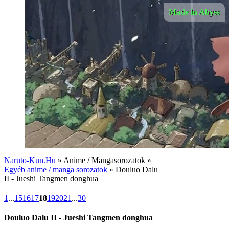
Made in Abyss
Naruto-Kun.Hu
» Anime / Mangasorozatok »
Egyéb anime / manga sorozatok
» Douluo Dalu
II - Jueshi Tangmen donghua
1
...
15
16
17
18
19
20
21
...
30
Douluo Dalu II - Jueshi Tangmen donghua