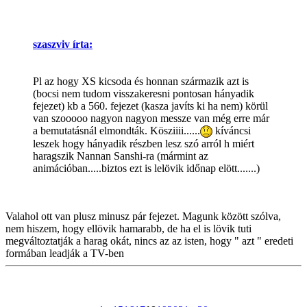
szaszviv írta:
Pl az hogy XS kicsoda és honnan származik azt is
(bocsi nem tudom visszakeresni pontosan hányadik
fejezet) kb a 560. fejezet (kasza javíts ki ha nem) körül
van szooooo nagyon nagyon messze van még erre már
a bemutatásnál elmondták. Kösziiii......
kíváncsi
leszek hogy hányadik részben lesz szó arról h miért
haragszik Nannan Sanshi-ra (mármint az
animációban.....biztos ezt is lelövik időnap elött.......)
Valahol ott van plusz minusz pár fejezet. Magunk között szólva,
nem hiszem, hogy ellövik hamarabb, de ha el is lövik tuti
megváltoztatják a harag okát, nincs az az isten, hogy " azt " eredeti
formában leadják a TV-ben