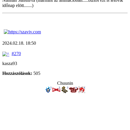
Nannan Sanshi-ra (mármint az animációban.....biztos ezt is lelövik
időnap elött.......)
2024.02.18. 18:50
#270
kasza93
Hozzászólások:
505
Chuunin