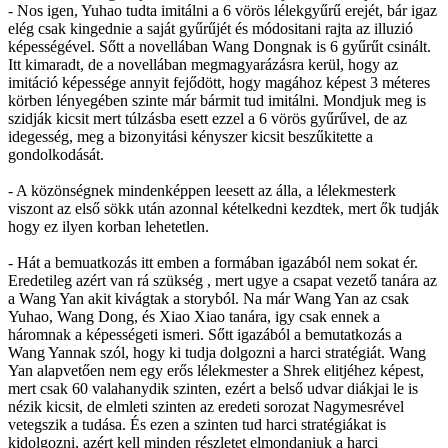
- Nos igen, Yuhao tudta imitálni a 6 vörös lélekgyűrű erejét, bár igaz
elég csak kingednie a saját gyűrűjét és módositani rajta az illuzió
képességével. Sőtt a novellában Wang Dongnak is 6 gyűrűt csinált.
Itt kimaradt, de a novellában megmagyarázásra kerül, hogy az
imitáció képessége annyit fejődött, hogy magához képest 3 méteres
körben lényegében szinte már bármit tud imitálni. Mondjuk meg is
szidják kicsit mert túlzásba esett ezzel a 6 vörös gyűrűvel, de az
idegesség, meg a bizonyitási kényszer kicsit beszűkitette a
gondolkodását.
- A közönségnek mindenképpen leesett az álla, a lélekmesterk
viszont az első sökk után azonnal kételkedni kezdtek, mert ők tudják
hogy ez ilyen korban lehetetlen.
- Hát a bemuatkozás itt emben a formában igazából nem sokat ér.
Eredetileg azért van rá szükség , mert ugye a csapat vezető tanára az
a Wang Yan akit kivágtak a storyból. Na már Wang Yan az csak
Yuhao, Wang Dong, és Xiao Xiao tanára, igy csak ennek a
háromnak a képességeti ismeri. Sőtt igazából a bemutatkozás a
Wang Yannak szól, hogy ki tudja dolgozni a harci stratégiát. Wang
Yan alapvetően nem egy erős lélekmester a Shrek elitjéhez képest,
mert csak 60 valahanydik szinten, ezért a belső udvar diákjai le is
nézik kicsit, de elmleti szinten az eredeti sorozat Nagymesrével
vetegszik a tudása. És ezen a szinten tud harci stratégiákat is
kidolgozni, azért kell minden részletet elmondaniuk a harci