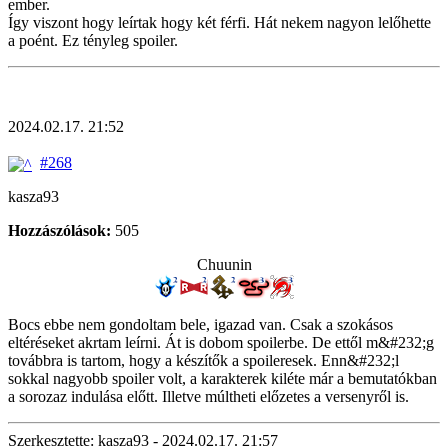
ember.
Így viszont hogy leírtak hogy két férfi. Hát nekem nagyon lelőhette
a poént. Ez tényleg spoiler.
2024.02.17. 21:52
#268
kasza93
Hozzászólások:
505
Chuunin
Bocs ebbe nem gondoltam bele, igazad van. Csak a szokásos
eltéréseket akrtam leírni. Át is dobom spoilerbe. De ettől m&#232;g
továbbra is tartom, hogy a készítők a spoileresek. Enn&#232;l
sokkal nagyobb spoiler volt, a karakterek kiléte már a bemutatókban
a sorozaz indulása előtt. Illetve múltheti előzetes a versenyről is.
Szerkesztette: kasza93 - 2024.02.17. 21:57