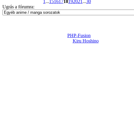
1
...
15
16
17
18
19
20
21
...
30
Ugrás a fórumra:
Powered by
PHP-Fusion
Design-t készítette:
Kiru Hoshino