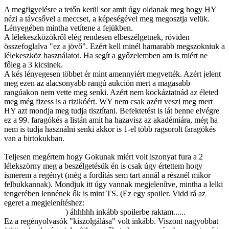
A megfigyelésre a tetőn kerül sor amit úgy oldanak meg hogy HY
nézi a távcsővel a meccset, a képeségével meg megosztja velük.
Lényegében mintha vetítene a fejükben.
A lélekeszközökről elég rendesen elbeszélgetnek, röviden
összefoglalva "ez a jövő". Ezért kell minél hamarabb megszokniuk a
lélekeszköz használatot. Ha segít a győzelemben am is miért ne
főleg a 3 kicsinek.
A kés lényegesen többet ér mint amennyiért megvették. Azért jelent
meg ezen az alacsonyabb rangú aukción mert a magasabb
rangúakon nem vette meg senki. Azért nem kockáztatnád az életed
meg még fizess is a rizikóért. WY nem csak azért veszi meg mert
HY azt mondja meg tudja tisztítani. Befektetést is lát benne elvégre
ez a 99. faragókés a listán amit ha hazavisz az akadémiára, még ha
nem is tudja használni senki akkor is 1-el több ragsorolt faragókés
van a birtokukban.
Teljesen megértem hogy Gokunak miért volt iszonyat fura a 2
lélekszörny meg a beszélgetésük én is csak úgy értettem hogy
ismerem a regényt (még a fordítás sem tart annál a résznél mikor
felbukkannak). Mondjuk itt úgy vannak megjelenítve, mintha a lelki
tengerében lennének ők is mint TS. (Ez egy spoiler. Vidd rá az
egeret a megjelenítéshez:
De így is mutatják a szektát, így simán
össze lehet rakni....
) áhhhhh inkább spoilerbe raktam......
Ez a regényolvasók "kiszolgálása" volt inkább. Viszont nagyobbat