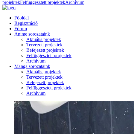
projektek
Felfüggesztett projektek
Archívum
Főoldal
Regisztráció
Fórum
Anime sorozataink
Aktuális projektek
Tervezett projektek
Befejezett projektek
Felfüggesztett projektek
Archívum
Manga sorozataink
Aktuális projektek
Tervezett projektek
Befejezett projektek
Felfüggesztett projektek
Archívum