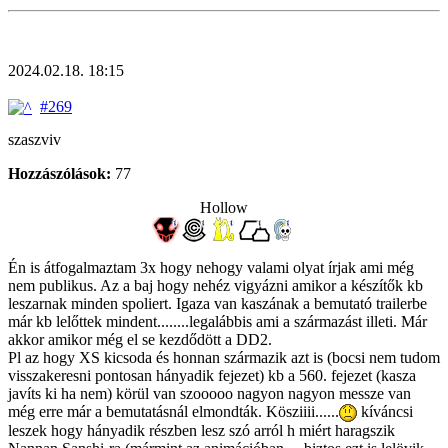
2024.02.18. 18:15
#269
szaszviv
Hozzászólások:
77
Hollow
Én is átfogalmaztam 3x hogy nehogy valami olyat írjak ami még
nem publikus. Az a baj hogy nehéz vigyázni amikor a készítők kb
leszarnak minden spoliert. Igaza van kaszának a bemutató trailerbe
már kb lelőttek mindent........legalábbis ami a származást illeti. Már
akkor amikor még el se kezdődött a DD2.
Pl az hogy XS kicsoda és honnan származik azt is (bocsi nem tudom
visszakeresni pontosan hányadik fejezet) kb a 560. fejezet (kasza
javíts ki ha nem) körül van szooooo nagyon nagyon messze van
még erre már a bemutatásnál elmondták. Kösziiii......
kíváncsi
leszek hogy hányadik részben lesz szó arról h miért haragszik