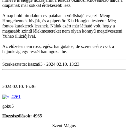
hírneve is eléggé hozzájárult a feladás okához. Akövetkező harca a
csapatnak már sokkal érdekesebb lesz.
A nap hold birodalom csapatában a vöröshajú csajszit Meng
Hongchennek hívják, és a piperkőc Xia Hongjen testvére. Még
fontos karakterek lesznek. Náluk azért már látható volt, hogy a
magasabb szintű lélekmestereket nem olyan könnyű megtéveszteni
Yuhao illúziójával.
Az előzetes nem rosz, egész hangulatos, de szerencsére csak a
bajnokság egy részét harangozta be.
Szerkesztette: kasza93 - 2024.02.10. 13:23
2024.02.10. 16:36
#261
goku5
Hozzászólások:
4965
Szent Mágus