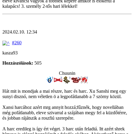
eleve kíváncsi vagyok a többiek képére amikor is előkerül a
kalapács! 3. személy 2-tős hari lélekkel!
2024.02.10. 12:34
#260
kasza93
Hozzászólások:
505
Chuunin
Hát mit is mondjak a mai részre, harc és harc. Xu Sanshi meg egy
sunyi disznó, nem véletlen ö a legpofátlanabb a 7 szörny közül.
Xansi harcához azért mrg annyit hozzá;fűznék, hogy novellában
még pofátlanabb, eleve szivarral a szájában megy fel a küzdőtérre,
és jobban rájátszik a roszfiú szerepére.
A harc eredileg is így ért véget. 3 harc után feladtá. Itt azért shrek