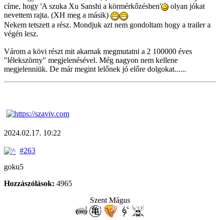
címe, hogy 'A szuka Xu Sanshi a körmérkőzésben'
olyan jókat
nevettem rajta. (XH meg a másik)
Nekem tetszett a rész. Mondjuk azt nem gondoltam hogy a trailer a
végén lesz.
Várom a kövi részt mit akarnak megmutatni a 2 100000 éves
"lélekszörny" megjelenésével. Még nagyon nem kellene
megjelenniük. De már megint lelőnek jó előre dolgokat......
2024.02.17. 10:22
#263
goku5
Hozzászólások:
4965
Szent Mágus