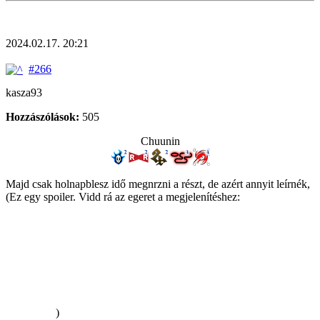
2024.02.17. 20:21
#266
kasza93
Hozzászólások:
505
Chuunin
Majd csak holnapblesz idő megnrzni a részt, de azért annyit leírnék,
(Ez egy spoiler. Vidd rá az egeret a megjelenítéshez:
hogy igen a
novellá;ban nem ebben a formában voltak megjelenítve a mingek.
Ténylegesen csak a havas hegycsúcson álló kastélyt írták le, és a
kastély szobályában ült 2 férfi, egy barna hajú, izmos 40 év körüli
férfi, meg egy ugyan ennyi idős vékonyabb zöld hajú és szemű férfi,
akikből ránézésre árad az erő. És ennyi. Ahogy Vivi is írta, a
készítők egyszerűen nem tudnak misztikumot építeni. Sőt teljesen
kiölik belőle, mert amikor ezt kiadták, akkor az első novella
ismeretében egyeltalán nem volt egyértelmű kik is ezek a
személyek.
)