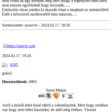
ütött volna ha úgy jelenítik meg őket ahogy a regényben mert azért
nem ennyire egyértelmű hogy kicsodák......
Esküszöm olyan mintha ki akarnák írtani a meglepit az animációból.
Ettől a kényszerű spoileresétől falra mászom.....
Szerkesztette: szaszviv - 2024.02.17. 18:50
2024.02.17. 19:24
#265
goku5
Hozzászólások:
4965
Szent Mágus
Arról a késről lehet kissé eltérő a véleményünk. Mert hogy rendben
van hogy nem lehet használni, de attól még értékes. Viszont