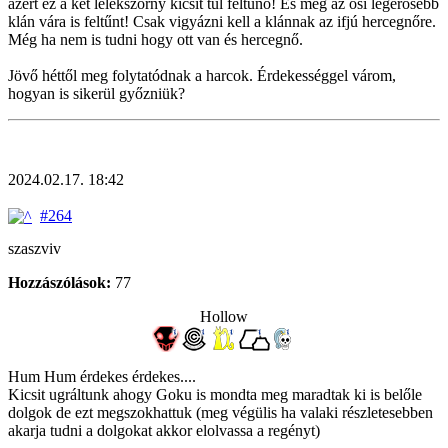
azért ez a két lélekszörny kicsit túl feltűnő! És még az ősi legerősebb
klán vára is feltűnt! Csak vigyázni kell a klánnak az ifjú hercegnőre.
Még ha nem is tudni hogy ott van és hercegnő.
Jövő héttől meg folytatódnak a harcok. Érdekességgel várom,
hogyan is sikerül győzniük?
2024.02.17. 18:42
#264
szaszviv
Hozzászólások:
77
Hollow
Hum Hum érdekes érdekes....
Kicsit ugráltunk ahogy Goku is mondta meg maradtak ki is belőle
dolgok de ezt megszokhattuk (meg végülis ha valaki részletesebben
akarja tudni a dolgokat akkor elolvassa a regényt)