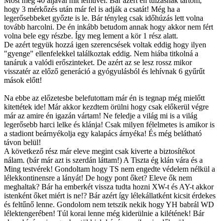
Most meg 40 aljával mit leművel. Bár azért én túlzásnak tartom,
hogy 3 mérkőzés után már fel is adják a csatát! Még ha a
legerősebbeket győzte is le. Bár tényleg csak időhúzás lett volna
tovább harcolni. De én inkább betudom annak hogy akkor nem fért
volna bele egy részbe. Így meg lement a kör 1 rész alatt.
De azért tegyük hozzá igen szerencsések voltak eddig hogy ilyen
"gyenge" ellenfelekkel találkoztak eddig. Nem hiába titkolná a
tanáruk a valódi erőszinteket. De azért az se lesz rossz mikor
visszatér az előző generáció a gyógyulásból és lehívnak 6 gyűrűt
mások előtt!
Na ebbe az előzetesbe belefutottam már én is tegnap még mielőtt
kitettétek ide! Már akkor kezdtem örülni hogy csak előkerül végre
már az amire én igazán vártam! Ne feledje a világ mi is a világ
legerősebb harci lelke és klánja! Csak milyen félelmetes is amikor is
a stadiont beárnyékolja egy kalapács árnyéka! És még belátható
távon belül!
A következő rész már eleve megint csak kiverte a biztosítékot
nálam. (bár már azt is szerdán láttam!) A Tiszta ég klán vára és a
Ming testvérek! Gondoltam hogy TS nem engedte védelem nélkül a
lélekkontinensre a lányát! De hogy pont őket? Eleve ők nem
meghaltak? Bár ha emberkét vissza tudta hozni XW-t és AY-t akkor
istenként őket miért is ne!? Bár azért így lélekállatként kicsit érdekes
és feltűnő lenne. Gondolom nem tetszik nekik hogy YH babrál WD
lélektengerében! Túl korai lenne még kiderülnie a kilétének! Bár