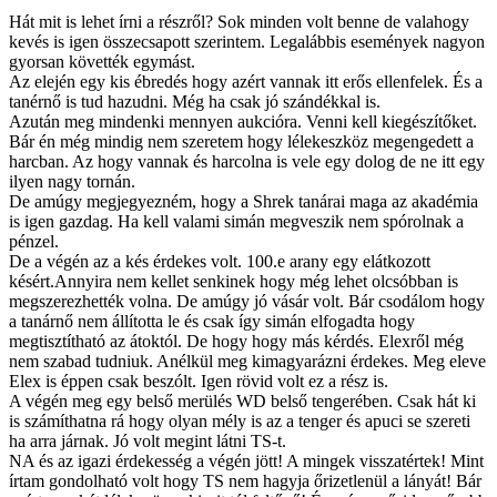
Hát mit is lehet írni a részről? Sok minden volt benne de valahogy
kevés is igen összecsapott szerintem. Legalábbis események nagyon
gyorsan követték egymást.
Az elején egy kis ébredés hogy azért vannak itt erős ellenfelek. És a
tanérnő is tud hazudni. Még ha csak jó szándékkal is.
Azután meg mindenki mennyen aukcióra. Venni kell kiegészítőket.
Bár én még mindig nem szeretem hogy lélekeszköz megengedett a
harcban. Az hogy vannak és harcolna is vele egy dolog de ne itt egy
ilyen nagy tornán.
De amúgy megjegyezném, hogy a Shrek tanárai maga az akadémia
is igen gazdag. Ha kell valami simán megveszik nem spórolnak a
pénzel.
De a végén az a kés érdekes volt. 100.e arany egy elátkozott
késért.Annyira nem kellet senkinek hogy még lehet olcsóbban is
megszerezhették volna. De amúgy jó vásár volt. Bár csodálom hogy
a tanárnő nem állította le és csak így simán elfogadta hogy
megtisztítható az átoktól. De hogy hogy más kérdés. Elexről még
nem szabad tudniuk. Anélkül meg kimagyarázni érdekes. Meg eleve
Elex is éppen csak beszólt. Igen rövid volt ez a rész is.
A végén meg egy belső merülés WD belső tengerében. Csak hát ki
is számíthatna rá hogy olyan mély is az a tenger és apuci se szereti
ha arra járnak. Jó volt megint látni TS-t.
NA és az igazi érdekesség a végén jött! A mingek visszatértek! Mint
írtam gondolható volt hogy TS nem hagyja őrizetlenül a lányát! Bár