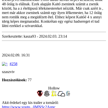
48 óráig is elálnak. Ezek alapján Kaitó zseninek számit a zsenik
között, ha a z ételtipusú lélekmestereket nézzük. Már csak azért is ,
mert már akkor zseninek számit egy ilyen lélkemester, ha 12 óráig
nem romlik meg a megidézett étel. Ehhez képest Kaitóé 4 x annyi
ideig képes megmaradni. Konkrétan egy egész hadsereget el tud
látni ezekkel a szivarokkal.
Szerkesztette: kasza93 - 2024.02.03. 23:14
2024.02.09. 16:31
#258
szaszviv
Hozzászólások:
77
Hollow
Akit érdekel egy kis trailer a tornáról:
https://www.youtu...0MNSc2Aqpc