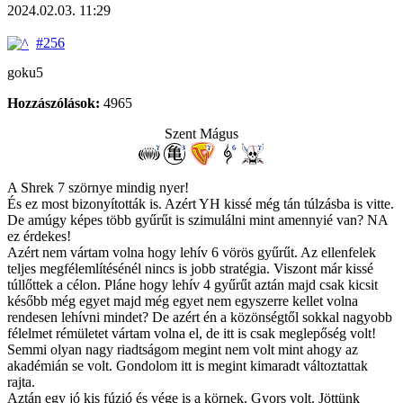
2024.02.03. 11:29
#256
goku5
Hozzászólások:
4965
Szent Mágus
A Shrek 7 szörnye mindig nyer!
És ez most bizonyították is. Azért YH kissé még tán túlzásba is vitte.
De amúgy képes több gyűrűt is szimulálni mint amennyié van? NA
ez érdekes!
Azért nem vártam volna hogy lehív 6 vörös gyűrűt. Az ellenfelek
teljes megfélemlítésénél nincs is jobb stratégia. Viszont már kissé
túllőttek a célon. Pláne hogy lehív 4 gyűrűt aztán majd csak kicsit
később még egyet majd még egyet nem egyszerre kellet volna
rendesen lehívni mindet? De azért én a közönségtől sokkal nagyobb
félelmet rémületet vártam volna el, de itt is csak meglepőség volt!
Semmi olyan nagy riadtságom megint nem volt mint ahogy az
akadémián se volt. Gondolom itt is megint kimaradt változtattak
rajta.
Aztán egy jó kis fúzió és vége is a körnek. Gyors volt. Jöttünk