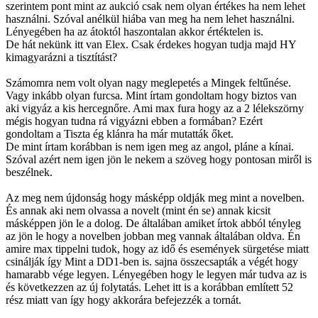
szerintem pont mint az aukció csak nem olyan értékes ha nem lehet
használni. Szóval anélkül hiába van meg ha nem lehet használni.
Lényegében ha az átoktól haszontalan akkor értéktelen is.
De hát nekünk itt van Elex. Csak érdekes hogyan tudja majd HY
kimagyarázni a tisztítást?
Számomra nem volt olyan nagy meglepetés a Mingek feltűnése.
Vagy inkább olyan furcsa. Mint írtam gondoltam hogy biztos van
aki vigyáz a kis hercegnőre. Ami max fura hogy az a 2 lélekszörny
mégis hogyan tudna rá vigyázni ebben a formában? Ezért
gondoltam a Tiszta ég klánra ha már mutatták őket.
De mint írtam korábban is nem igen meg az angol, pláne a kínai.
Szóval azért nem igen jön le nekem a szöveg hogy pontosan miről is
beszélnek.
Az meg nem újdonság hogy másképp oldják meg mint a novelben.
És annak aki nem olvassa a novelt (mint én se) annak kicsit
másképpen jön le a dolog. De általában amiket írtok abból tényleg
az jön le hogy a novelben jobban meg vannak általában oldva. Én
amire max tippelni tudok, hogy az idő és események sürgetése miatt
csinálják így Mint a DD1-ben is. sajna összecsapták a végét hogy
hamarabb vége legyen. Lényegében hogy le legyen már tudva az is
és következzen az új folytatás. Lehet itt is a korábban említett 52
rész miatt van így hogy akkorára befejezzék a tornát.