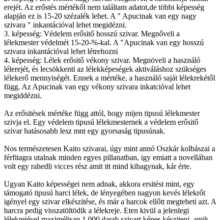
erejét. Az erőstés mértékől nem találtam adatot,de többi képesség
alapján ez is 15-20 szézalék lehet. A " Apucinak van egy nagy
szivara " inkantációval lehet megidézni.
3. képesség: Védelem erősitő hosszú szivar. Megnőveli a
lélekmester védelmét 15-20-%-kal. A "Apucinak van egy hosszú
szivara inkantációval lehet létrehozni
4. képesség: Lélek erősitő vékony szivar. Megnöveli a használó
lélerejét, és lecsökkenti az lélekképeségek aktiváláshoz szükséges
lélekerő mennyiségét. Ennek a mértéke, a használó saját lélekrekétől
függ. Az Apucinak van egy vékony szivara inkatcióval lehet
megiddézni.
Az erősitések mértéke függ attól, hogy mijen tipusú lélekmester
szivja el. Egy védelem tipusú lélekmesternek a védelem erősitő
szivar hatásosabb lesz mnt egy gyorsaság tipusúnak.
Nos természetesen Kaito szivarai, úgy mint annó Oszkár kolbászai a
férfitagra utalnak minden egyes pillanatban, igy emiatt a novellában
volt egy rahedli vicces rész amit itt mind kihagynak, kár érte.
Ugyan Kaito képességei nem adnak, akkora ersitést mint, egy
támogató tipusú harci lélek, de lényegében nagyon kevés lélekrőt
igényel egy szivar elkészitése, és már a harcok ellőtt megteheti azt. A
harcra pedig visszatöltödik a lélekreje. Eten kivül a jelenlegi
lélekrejével maximélisan 1.000 darab szivart képes késziteni, amik