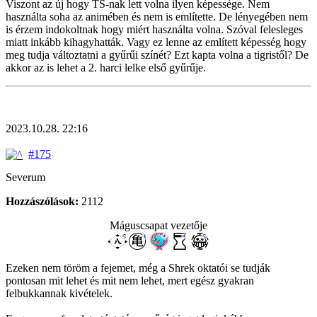
Viszont az új hogy TS-nak lett volna ilyen képessége. Nem
használta soha az animében és nem is említette. De lényegében nem
is érzem indokoltnak hogy miért használta volna. Szóval felesleges
miatt inkább kihagyhatták. Vagy ez lenne az említett képesség hogy
meg tudja változtatni a gyűrűi színét? Ezt kapta volna a tigristől? De
akkor az is lehet a 2. harci lelke első gyűrűje.
2023.10.28. 22:16
#175
Severum
Hozzászólások:
2112
Máguscsapat vezetője
Ezeken nem töröm a fejemet, még a Shrek oktatói se tudják
pontosan mit lehet és mit nem lehet, mert egész gyakran
felbukkannak kivételek.