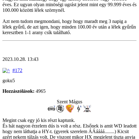
éves. Ez ugyan olyan minöségi ugrást jelent mint egy 99.999 éves és
100.000 közötti lélek szörnynél.
Azt nem tudom megmondani, hogy hogy maradt meg 3 napig a
lélek gyűrű, de azt igen, hogy minden 100.00 év után a lélek gyűrűn
keresztben 1-1 arany csík található.
2023.10.28. 13:43
#172
goku5
Hozzászólások:
4965
Szent Mágus
Megint csak egy jó kis részt kaptunk.
És hát nagyon érzelem dús is volt a rész. Elsőnek is amit WD leadott
hogy nem láthatja a HY-t. (gyerek szerelem ÁÁáááá........) Kicsit
azért nekem túlzás volt. De viszont mikor HX megjelent tiszta anyja