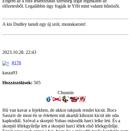
Engem az a fura letartóztatás szerűség izgat leginkább az
előzetesből. Legalábbis úgy fogják le YHt mint valami bűnözőt.
A kis Dudley tanult egy új szót, mostakarom!
2023.10.28. 22:43
#176
kasza93
Hozzászólások:
505
Chuunin
Hú van kavar a fejekben, de akkor rakjunk rendet kicsit. Bocs
Sassziv de most én se értettem mit akartál kihozni kicsit ide oda
kapkodtál. Szóval a skorpió Yuhao második harci lelke lett. És a
skorpió lélekgyűrűje lett a skorpió harci lélek első lélekgyűrűje.