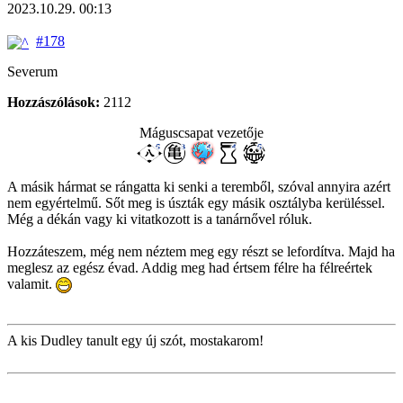
2023.10.29. 00:13
#178
Severum
Hozzászólások:
2112
Máguscsapat vezetője
A másik hármat se rángatta ki senki a teremből, szóval annyira azért
nem egyértelmű. Sőt meg is úszták egy másik osztályba kerüléssel.
Még a dékán vagy ki vitatkozott is a tanárnővel róluk.
Hozzáteszem, még nem néztem meg egy részt se lefordítva. Majd ha
meglesz az egész évad. Addig meg had értsem félre ha félreértek
valamit.
A kis Dudley tanult egy új szót, mostakarom!