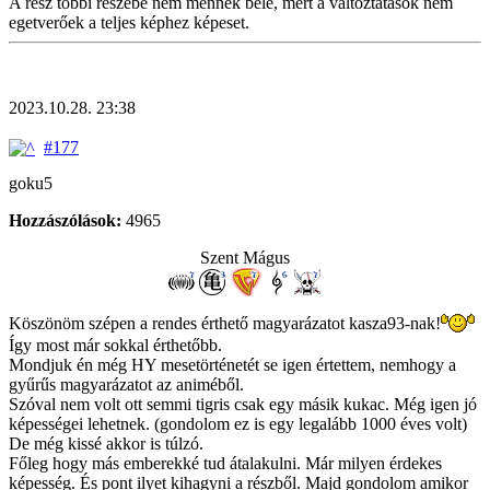
A rész többi részébe nem mennék bele, mert a változtatások nem
egetverőek a teljes képhez képeset.
2023.10.28. 23:38
#177
goku5
Hozzászólások:
4965
Szent Mágus
Köszönöm szépen a rendes érthető magyarázatot kasza93-nak!
Így most már sokkal érthetőbb.
Mondjuk én még HY mesetörténetét se igen értettem, nemhogy a
gyűrűs magyarázatot az animéből.
Szóval nem volt ott semmi tigris csak egy másik kukac. Még igen jó
képességei lehetnek. (gondolom ez is egy legalább 1000 éves volt)
De még kissé akkor is túlzó.
Főleg hogy más emberekké tud átalakulni. Már milyen érdekes
képesség. És pont ilyet kihagyni a részből. Majd gondolom amikor