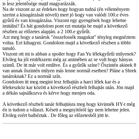
is lesz jelentősége majd magyarázzák.
Na de viszont az az érdekes hogy hogyan tudná (én véleményem
szerint a kisugárzását növeli) mert jó hogy van valódi 100.e éves
gyűrű és van kisugárzása. Viszont egy gyengének hogy lehetne
imitálni? És hát gondolom pont ezt mutatja be majd a következő
részben az előzetes alapján. a 2 100.e gyűrűt.
Azt meg hogy a tanárok "összefossék magukat" tényleg megnéztem
volna. Ezt kihagyni. Gondolom majd a következő részben a többi
tanuló.
Viszont ott mi is abban a spoiler hogy Fan Yu lélekgyűrűi milyenek?
Elvileg ha jól emlékszem még az animében az se volt hogy hányas
szintű. De itt már volt említve. És a gyűrűk színe? Őszintén akinek 8
van annak őszintén milyen más lenne normál esetben? Pláne a Shrek
tanároknak? Ez a normál szín.
Gondolom itt meg megint lesz felhajtás a harci lélek kar és a
lélekeszköz kar között a következő részbeli felhajtás után. Jön majd
a dékán sajnálkozva és kérve hogy menjen oda.
A következő részbeli tanár felhajtásra meg hogy kivinnék HY-t még
én is tudom a választ. Késett a megnyitóról így nem lehetne jelen.
Elvileg ezért balhéztak . De főleg az előzetesből jött le.