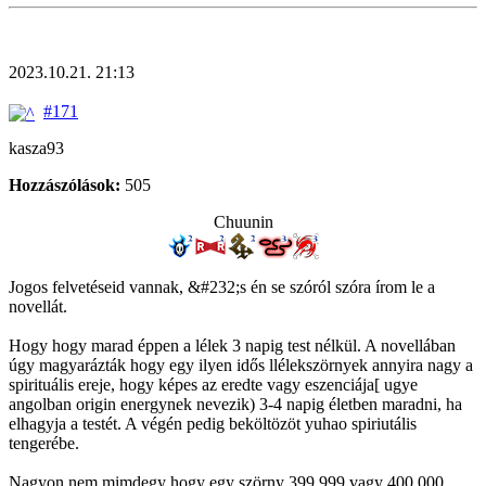
2023.10.21. 21:13
#171
kasza93
Hozzászólások:
505
Chuunin
Jogos felvetéseid vannak, &#232;s én se szóról szóra írom le a
novellát.
Hogy hogy marad éppen a lélek 3 napig test nélkül. A novellában
úgy magyarázták hogy egy ilyen idős llélekszörnyek annyira nagy a
spirituális ereje, hogy képes az eredte vagy eszenciája[ ugye
angolban origin energynek nevezik) 3-4 napig életben maradni, ha
elhagyja a testét. A végén pedig beköltözöt yuhao spiriutális
tengerébe.
Nagyon nem mimdegy hogy egy szörny 399.999 vagy 400.000