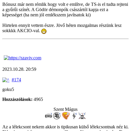
Bónusz már nem rémlik hogy volt e említve, de TS-is el tudta rejteni
a gyűrűi színét. A Gödör démonpók császártól kapja ezt a
képességet (ha nem jól emlékszem javítsatok ki)
Hirtelen ennyit vettem észre. Jövő héten mozgalmas részünk lesz
sokkkk AKCIO-val.
2023.10.28. 20:59
#174
goku5
Hozzászólások:
4965
Szent Mágus
Az a lélekcsont nekem akkor is tipikusan külső lélekcsontnak néz ki.