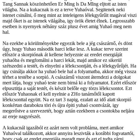
Tang Sannak köszönhetően Er Ming ls Da MIng eljtott az isten
világba. Na a kukacnak is ez a terve Yuhaóval. Segitenek neki
istenet csinálni, ő meg mint az inteleigens lélekgyűrűit magával viszi
majd őket is az istenek világába, igy örök életet élnek. Legrosszabb
esetben is nyernyek néhány száz plusz évet amig Yuhaó meg nem
hal.
Na ezekbe a körülményekbe egyezik bele a jég császárnő, és dönt
úgy, hogy Yuhao második harci lelke lesz. A kukac terve szerint
először a skorpiónak át kellene helyeznie az eredet energiáját
yuhaóba és megfomálni a harci lekát, majd amikor ez sikerül
szétszedni a testét, és elnyelni a lélekcsontjátt, és a lélekgyűrűjét. Ha
igy csinálja akkor ha yuhaó bele hal a folyamatba, akkor még vissza
térhet a testébe a sorpió. A császárnű viszont áterndezi a dolgokat
mert látja, hogy yuhaó teste nem birná ki a folyamatot. Ezért először
elpusztitja a saját testét, és készit belőle egy törzs lélekcsontot. Ezt
először Yuhaonak el kell nyelnie a ZHo tanárnőtől kapott
lélekcsonttal együtt. Na ez tart 3 napig, ezalatt az idő alatt skorpió
konkértan darabokra töri és újra épiti yuhaó csontvázát, igy
megerőstve a szervezetét, hogy aztán ezekbeen a csontokba neljára
az ereje nagyrészét.
A kukacnál igazából ez azárt nem volt probláma, mert amikor
Yuhaóval találkozott, akkor annyira leszivták a korábbi fogvatartói,
hogy csak az eredet energiája maradt meg és azt el tudta zárni