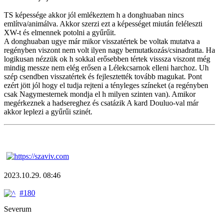
TS képessége akkor jól emlékeztem h a donghuaban nincs
említva/animálva. Akkor szerzi ezt a képességet miután feléleszti
XW-t és elmennek potolni a gyűrűit.
A donghuaban ugye már mikor visszatértek be voltak mutatva a
regényben viszont nem volt ilyen nagy bemutatkozás/csinadratta. Ha
logikusan nézzük ok h sokkal erősebben tértek visssza viszont még
mindig messze nem elég erősen a Lélekcsarnok elleni harchoz. Uh
szép csendben visszatértek és fejlesztették tovább magukat. Pont
ezért jött jól hogy el tudja rejteni a tényleges színeket (a regényben
csak Nagymesternek mondja el h milyen szinten van). Amikor
megérkeznek a hadsereghez és csatázik A kard Douluo-val már
akkor leplezi a gyűrűi szinét.
2023.10.29. 08:46
#180
Severum