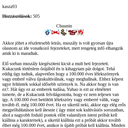
kasza93
Hozzászólások:
505
Chuunin
Akkor jöhet a részletesebb leirás, muszály is volt gyorsan újra
olasnom az ide vonatkozó fejezeteket, mert rengeteg infó elhangzik
amik ki is maradtak.
Elő sorban muszály kiegésziteni kicsit a mult heti fejezetett.
Kukacunk történlem órájából én is kihagytam pár dolgot. Tehá
eddig úgy tudtuk, alapvetően hogy a 100.000 éves lélekszörnyek
vagy embrré válva újrakultiválnak, vagy meghallnak. Ehhez képest
ugye feltüntek sokkal idősebb szörnyek is. Na akkor hogy is van
ez?. Hát úgy ez az emberek tudása, Yuhao is ezt az elméletet
ismerte, de a Kukacunk felvilágostotta, hogy ez nem teljesen van
igy. A 100.000 évet betöltött lélekszöry vagy emberré válik, vagy
tovább él. még 100.000 évet. Ha ez sikerül neki, akkor egy elég erős
megpróbáltatáson kell átesnie ( úgy mint sok kultivásiós sorozatban,
ahol a nagyobb foduló pontok előtt valamilyen isteni próbát kell
kiállnia a karakternek), a sikerül kiállnia ezt a próbát akkor tovább
élhet még 100.000 évet, amikor is újabb próbát kell kiállnia. Minden