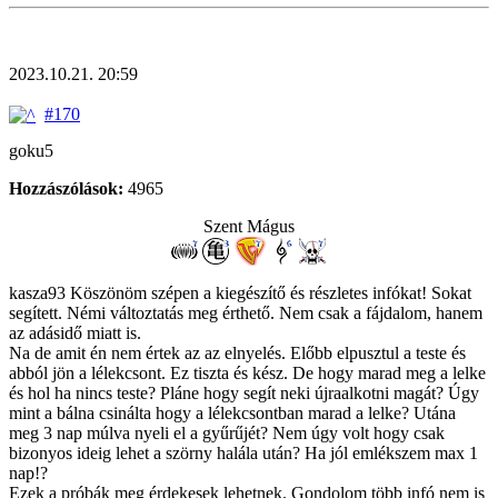
2023.10.21. 20:59
#170
goku5
Hozzászólások:
4965
Szent Mágus
kasza93 Köszönöm szépen a kiegészítő és részletes infókat! Sokat
segített. Némi változtatás meg érthető. Nem csak a fájdalom, hanem
az adásidő miatt is.
Na de amit én nem értek az az elnyelés. Előbb elpusztul a teste és
abból jön a lélekcsont. Ez tiszta és kész. De hogy marad meg a lelke
és hol ha nincs teste? Pláne hogy segít neki újraalkotni magát? Úgy
mint a bálna csinálta hogy a lélekcsontban marad a lelke? Utána
meg 3 nap múlva nyeli el a gyűrűjét? Nem úgy volt hogy csak
bizonyos ideig lehet a szörny halála után? Ha jól emlékszem max 1
nap!?
Ezek a próbák meg érdekesek lehetnek. Gondolom több infó nem is