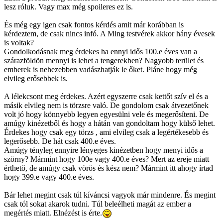
lesz róluk. Vagy max még spoileres ez is.
És még egy igen csak fontos kérdés amit már korábban is
kérdeztem, de csak nincs infó. A Ming testvérek akkor hány évesek
is voltak?
Gondolkodásnak meg érdekes ha ennyi idős 100.e éves van a
szárazföldön mennyi is lehet a tengerekben? Nagyobb terület és
emberek is nehezebben vadászhatják le őket. Pláne hogy még
elvileg erősebbek is.
A lélekcsont meg érdekes. Azért egyszerre csak kettőt szív el és a
másik elvileg nem is törzsre való. De gondolom csak átvezetőnek
volt jó hogy könnyebb legyen egyesülni vele és megerősíteni. De
amúgy kinézetből és hogy a hátán van gondoltam hogy külső lehet.
Érdekes hogy csak egy törzs , ami elvileg csak a legértékesebb és
legerősebb. De hát csak 400.e éves.
Amúgy tényleg ennyire lényeges kinézetben hogy menyi idős a
szörny? Mármint hogy 100e vagy 400.e éves? Mert az ereje miatt
érthető, de amúgy csak vörös és kész nem? Mármint itt ahogy írtad
hogy 399.e vagy 400.e éves.
Bár lehet megint csak túl kíváncsi vagyok már mindenre. És megint
csak tól sokat akarok tudni. Túl beleélheti magát az ember a
megértés miatt. Elnézést is érte.