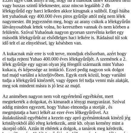
Ezzel ugye csak annyi a baj, hogy ha a második tanév kezdetén nem
vagy huszas szintű lélekmester, azaz nincsn legalább 2 db
lélekgyűrűd egy harci lelkeden akkor kirugnak a suliból. Ergó hiába
lett yuhaónak egy 400.000 éves piros gyűrűje attól még nem lélek
nagymester. iItt jegyezném meg, hogy az arany csikok a lélekgyűrűn
látványosabbak lettek volna, ho keresztben vannak és nem körben a
felületén. Szóval Yuhaónak nagyon gyorsan szervélnia kellet egy
második lélekgyűrűt az elsődlelges haci lelkére is. Rádaásul túl sok
idő telt el az elnyeléssel, igy késésben van.
A kukacnak már erre is volt terve, mondjuk elsősorban, azért hogy
el tudja rejteni Yuhao 400.000 éves lélekgyűrűjét. A szemének a 2.
lélek gyűrűje egy ugyan olyan jég féregtől származik mint Yuhao
kukaca, és képessége az imitáció. Ezzel pedig nagyon sok dolgot
tud majd variálni a közeljövőben. Egyik ezek közül, hogy variálni
tudja a lélekgyűrű kinézetét, vagy éppen fel tudja venni más alakját,
meg sok mindent másra is jó lesz az majd.
Az animében nagyon nem volt egyértelmű egyébként, mert
megtekerték a dolgokat, és kimaradt a lénygi margyarázat. Szóval
addig minden egyezett, hogy Yuhao elmondja a storiját , és
megmjutatja a harci lelkét az ezer éves lélkegyűrűvel. Az
átalakulásnál egyébként a kezein egy apró gyémántoknak kinézű jég
kristályokból álló réteg keletkezik, amir kb. olyan kemény mint a
skorpió ollói. Aztán itt eltértek a dolgok, a tanárok meg kérdezik,