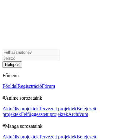
Főmenü
Főoldal
Regisztráció
Fórum
#Anime sorozataink
Aktuális projektek
Tervezett projektek
Befejezett
projektek
Felfüggesztett projektek
Archívum
#Manga sorozataink
Aktuális projektek
Tervezett projektek
Befejezett