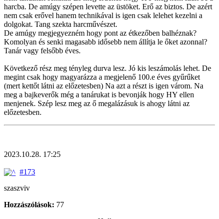
harcba. De amúgy szépen levette az üstöket. Erő az biztos. De azért
nem csak erővel hanem technikával is igen csak lelehet kezelni a
dolgokat. Tang szekta harcművészet.
De amúgy megjegyezném hogy pont az étkezőben balhéznak?
Komolyan és senki magasabb idősebb nem állítja le őket azonnal?
Tanár vagy felsőbb éves.
Következő rész meg tényleg durva lesz. Jó kis leszámolás lehet. De
megint csak hogy magyarázza a megjelenő 100.e éves gyűrűket
(mert kettőt látni az előzetesben) Na azt a részt is igen várom. Na
meg a bajkeverők még a tanárukat is bevonják hogy HY ellen
menjenek. Szép lesz meg az ő megalázásuk is ahogy látni az
előzetesben.
2023.10.28. 17:25
#173
szaszviv
Hozzászólások:
77