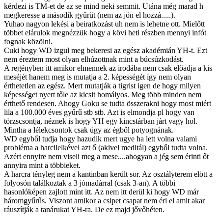
kérdezi is TM-et de az se mind neki semmit. Utána még marad h
megkeresse a második gyűrűt (nem az jön el hozzá.....).
Yuhao nagyon lekési a beiratkozást uh nem is lehetne ott. Mielőtt
többet elárulok megnézzük hogy a kövi heti részben mennyi infót
fognak közölni.
Cuki hogy WD izgul meg bekeresi az egész akadémián YH-t. Ezt
nem éreztem most olyan elhúzottnak mint a búcsúzkodást.
A regényben itt amikor elmennek az irodába nem csak előadja a kis
meséjét hanem meg is mutatja a 2. képességét így nem olyan
érthetetlen az egész. Mert mutatják a tigrist igen de hogy milyen
képességet nyert tőle az kicsit homályos. Meg több minden nem
érthető rendesen. Ahogy Goku se tudta összerakni hogy most miért
lila a 100.000 éves gyűrű stb stb. Azt is elmondja pl hogy van
törzscsontja, néznek is hogy YH egy kincstárban járt vagy hol.
Mintha a lélekcsontok csak úgy az égből potyognának.
WD egyből tudja hogy hazudik mert ugye ha lett volna valami
probléma a harcilelkével azt ő (akivel meditál) egyből tudta volna.
Azért ennyire nem viseli meg a mese....ahogyan a jég sem érinti őt
annyira mint a többieket.
A harcra tényleg nem a kantinban került sor. Az osztályterem elött a
folyosón találkoztak a 3 jómadárral (csak 3-an). A többi
hasonlóképen zajlott mint itt. Az nem itt derül ki hogy WD már
háromgyűrűs. Viszont amikor a csipet csapat nem éri el amit akar
ráuszítják a tanárukat YH-ra. De ez majd jővőhéten.