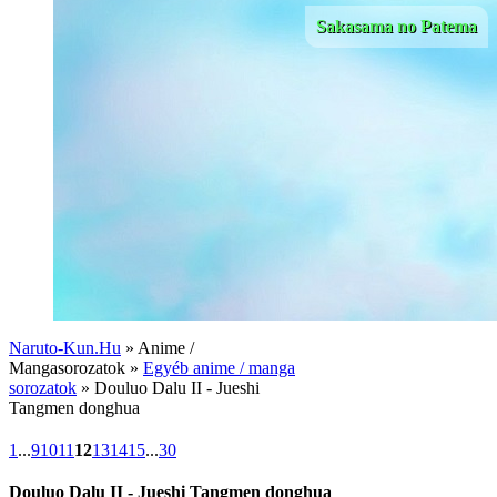
Sakasama no Patema
Naruto-Kun.Hu
» Anime /
Mangasorozatok »
Egyéb anime / manga
sorozatok
» Douluo Dalu II - Jueshi
Tangmen donghua
1
...
9
10
11
12
13
14
15
...
30
Douluo Dalu II - Jueshi Tangmen donghua