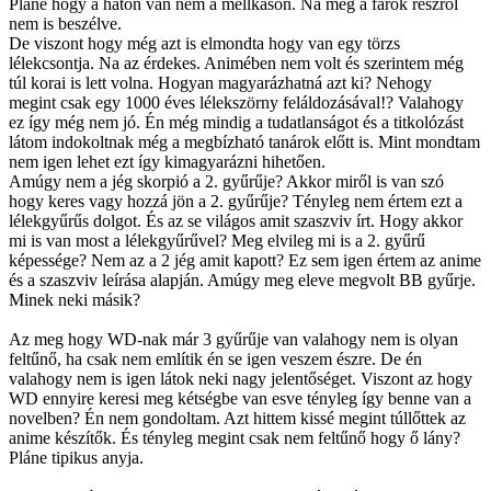
Pláne hogy a háton van nem a mellkason. Na meg a farok részről
nem is beszélve.
De viszont hogy még azt is elmondta hogy van egy törzs
lélekcsontja. Na az érdekes. Animében nem volt és szerintem még
túl korai is lett volna. Hogyan magyarázhatná azt ki? Nehogy
megint csak egy 1000 éves lélekszörny feláldozásával!? Valahogy
ez így még nem jó. Én még mindig a tudatlanságot és a titkolózást
látom indokoltnak még a megbízható tanárok előtt is. Mint mondtam
nem igen lehet ezt így kimagyarázni hihetően.
Amúgy nem a jég skorpió a 2. gyűrűje? Akkor miről is van szó
hogy keres vagy hozzá jön a 2. gyűrűje? Tényleg nem értem ezt a
lélekgyűrűs dolgot. És az se világos amit szaszviv írt. Hogy akkor
mi is van most a lélekgyűrűvel? Meg elvileg mi is a 2. gyűrű
képessége? Nem az a 2 jég amit kapott? Ez sem igen értem az anime
és a szaszviv leírása alapján. Amúgy meg eleve megvolt BB gyűrje.
Minek neki másik?
Az meg hogy WD-nak már 3 gyűrűje van valahogy nem is olyan
feltűnő, ha csak nem említik én se igen veszem észre. De én
valahogy nem is igen látok neki nagy jelentőséget. Viszont az hogy
WD ennyire keresi meg kétségbe van esve tényleg így benne van a
novelben? Én nem gondoltam. Azt hittem kissé megint túllőttek az
anime készítők. És tényleg megint csak nem feltűnő hogy ő lány?
Pláne tipikus anyja.