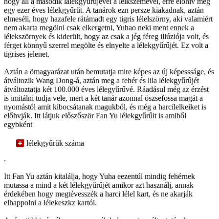
hogy áll a második lálekgyűrűjével a lélkszemével, erre előhiv még
egy ezer éves lélekgyűrűt. A tanárok ezn persze kiakadnak, aztán
elmeséli, hogy hazafele rátámadt egy tigris lélelszörny, aki valamiért
nem akarta megölni csak elkergetni, Yuhao neki ment ennek a
lélekszörnyek és kiderült, hogy az csak a jég féreg illúziója volt, és
férget könnyű szerrel megölte és elnyelte a lélekgyűrűjét. Ez volt a
tigrises jelenet.
Aztán a ömagyarázat után bemutatja mire képes az új képessságe, és
átváltozik Wang Dong-á, aztán meg a fehér és lila lélekgyűrűjét
átváltoztatja két 100.000 éves lélegyűrűvé. Ráadásul még az érzést
is imitálni tudja vele, mert a két tanár azonnal öszsefossa magát a
nyomástól amit kibocsátanak magukból, és még a harcilelkeiket is
előhvják. Itt látjuk előszőször Fan Yu lélekgyűrűit is amiből
egybként
lélekgyűrűk száma
.
Itt Fan Yu aztán kitalálja, hogy Yuha eezentúl mindig fehérnek
mutassa a mind a két lélekgyűrűjét amikor azt használj, annak
érdekében hogy megtévesszék a harci lélel kart, és ne akarják
elhappolni a lélekeszkz kartól.