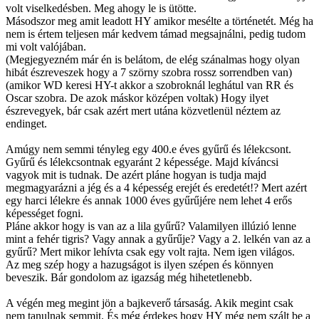
volt viselkedésben. Meg ahogy le is ütötte.
Másodszor meg amit leadott HY amikor mesélte a történetét. Még ha
nem is értem teljesen már kedvem támad megsajnálni, pedig tudom
mi volt valójában.
(Megjegyezném már én is belátom, de elég szánalmas hogy olyan
hibát észreveszek hogy a 7 szörny szobra rossz sorrendben van)
(amikor WD keresi HY-t akkor a szobroknál leghátul van RR és
Oscar szobra. De azok máskor középen voltak) Hogy ilyet
észrevegyek, bár csak azért mert utána közvetlenül néztem az
endinget.
Amúgy nem semmi tényleg egy 400.e éves gyűrű és lélekcsont.
Gyűrű és lélekcsontnak egyaránt 2 képessége. Majd kíváncsi
vagyok mit is tudnak. De azért pláne hogyan is tudja majd
megmagyarázni a jég és a 4 képesség erejét és eredetét!? Mert azért
egy harci lélekre és annak 1000 éves gyűrűjére nem lehet 4 erős
képességet fogni.
Pláne akkor hogy is van az a lila gyűrű? Valamilyen illúzió lenne
mint a fehér tigris? Vagy annak a gyűrűje? Vagy a 2. lelkén van az a
gyűrű? Mert mikor lehívta csak egy volt rajta. Nem igen világos.
Az meg szép hogy a hazugságot is ilyen szépen és könnyen
beveszik. Bár gondolom az igazság még hihetetlenebb.
A végén meg megint jön a bajkeverő társaság. Akik megint csak
nem tanulnak semmit. És még érdekes hogy HY még nem szált be a