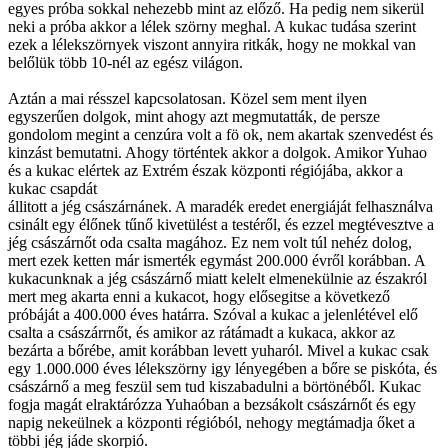
egyes próba sokkal nehezebb mint az előző. Ha pedig nem sikerül
neki a próba akkor a lélek szörny meghal. A kukac tudása szerint
ezek a lélekszörnyek viszont annyira ritkák, hogy ne mokkal van
belőlük több 10-nél az egész világon.
Aztán a mai résszel kapcsolatosan. Közel sem ment ilyen
egyszerűen dolgok, mint ahogy azt megmutatták, de persze
gondolom megint a cenzúra volt a fö ok, nem akartak szenvedést és
kinzást bemutatni. Ahogy történtek akkor a dolgok. Amikor Yuhao
és a kukac elértek az Extrém észak központi régiójába, akkor a
kukac csapdát
állitott a jég császárnánek. A maradék eredet energiáját felhasználva
csinált egy élőnek tűnő kivetülést a testéről, és ezzel megtévesztve a
jég császárnőt oda csalta magához. Ez nem volt túl nehéz dolog,
mert ezek ketten már ismerték egymást 200.000 évről korábban. A
kukacunknak a jég császárnő miatt kelelt elmenekülnie az északról
mert meg akarta enni a kukacot, hogy elősegitse a következő
próbáját a 400.000 éves határra. Szóval a kukac a jelenlétével elő
csalta a császárrnőt, és amikor az rátámadt a kukaca, akkor az
bezárta a bőrébe, amit korábban levett yuharól. Mivel a kukac csak
egy 1.000.000 éves lélekszörny igy lényegében a bőre se piskóta, és
császárnő a meg feszül sem tud kiszabadulni a börtönéből. Kukac
fogja magát elraktárózza Yuhaóban a bezsákolt császárnőt és egy
napig nekeülnek a központi régióból, nehogy megtámadja őket a
többi jég jáde skorpió.