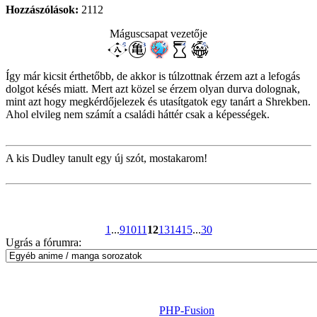
Hozzászólások:
2112
Máguscsapat vezetője
Így már kicsit érthetőbb, de akkor is túlzottnak érzem azt a lefogás
dolgot késés miatt. Mert azt közel se érzem olyan durva dolognak,
mint azt hogy megkérdőjelezek és utasítgatok egy tanárt a Shrekben.
Ahol elvileg nem számít a családi háttér csak a képességek.
A kis Dudley tanult egy új szót, mostakarom!
1
...
9
10
11
12
13
14
15
...
30
Ugrás a fórumra:
Powered by
PHP-Fusion