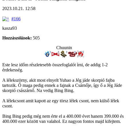
2023.10.21. 12:58
#166
kasza93
Hozzászólások:
505
Chuunin
Este lesz időm részletesebb összefoglalót írni, de addig 1-2
érdekesség.
A lélekszörny, akit most elnyelt Yuhao a Jég jáde skorpió fajba
tartozik. Ő maga pedig ennek a fajnak a Csárnője, így ő a Jég Jáde
skorpió császárnő. Na vedig Bing Bing.
A lélekcsont amit kapott az egy törsz lélek csont, nem külső lélek
csont.
Bing Bing pedig még nem érte el a 400.000 évet hanem 399.000 és
400.000 ezer között van valahol. Ez nagyon fontos majd kifejtem.