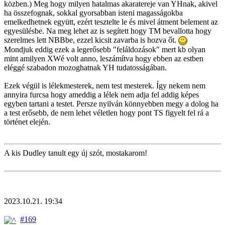
közben.) Meg hogy milyen hatalmas akaratereje van YHnak, akivel
ha összefognak, sokkal gyorsabban isteni magasságokba
emelkedhetnek együtt, ezért tesztelte le és mivel átment belement az
egyesülésbe. Na meg lehet az is segített hogy TM bevallotta hogy
szerelmes lett NBBbe, ezzel kicsit zavarba is hozva őt.
Mondjuk eddig ezek a legerősebb "feláldozások" mert kb olyan
mint amilyen XWé volt anno, leszámítva hogy ebben az estben
eléggé szabadon mozoghatnak YH tudatosságában.
Ezek végül is lélekmesterek, nem test mesterek. Így nekem nem
annyira furcsa hogy ameddig a lélek nem adja fel addig képes
egyben tartani a testet. Persze nyilván könnyebben megy a dolog ha
a test erősebb, de nem lehet véletlen hogy pont TS figyelt fel rá a
történet elején.
A kis Dudley tanult egy új szót, mostakarom!
2023.10.21. 19:34
#169