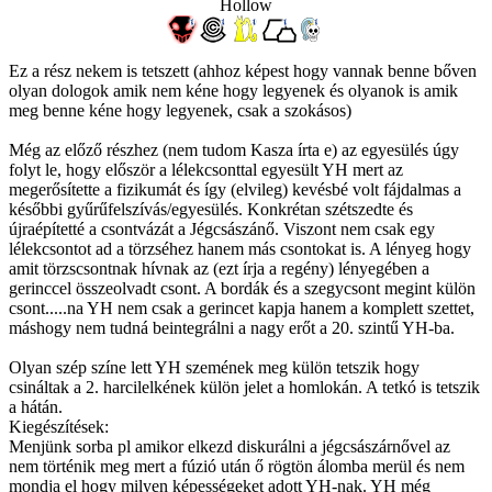
Hollow
Ez a rész nekem is tetszett (ahhoz képest hogy vannak benne bőven
olyan dologok amik nem kéne hogy legyenek és olyanok is amik
meg benne kéne hogy legyenek, csak a szokásos)
Még az előző részhez (nem tudom Kasza írta e) az egyesülés úgy
folyt le, hogy először a lélekcsonttal egyesült YH mert az
megerősítette a fizikumát és így (elvileg) kevésbé volt fájdalmas a
későbbi gyűrűfelszívás/egyesülés. Konkrétan szétszedte és
újraépítetté a csontvázát a Jégcsászánő. Viszont nem csak egy
lélekcsontot ad a törzséhez hanem más csontokat is. A lényeg hogy
amit törzscsontnak hívnak az (ezt írja a regény) lényegében a
gerinccel összeolvadt csont. A bordák és a szegycsont megint külön
csont.....na YH nem csak a gerincet kapja hanem a komplett szettet,
máshogy nem tudná beintegrálni a nagy erőt a 20. szintű YH-ba.
Olyan szép színe lett YH szemének meg külön tetszik hogy
csináltak a 2. harcilelkének külön jelet a homlokán. A tetkó is tetszik
a hátán.
Kiegészítések:
Menjünk sorba pl amikor elkezd diskurálni a jégcsászárnővel az
nem történik meg mert a fúzió után ő rögtön álomba merül és nem
mondja el hogy milyen képességeket adott YH-nak. YH még