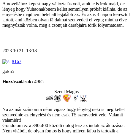
A novellához képest nagy változtatás volt, amit le is írok majd, de
lényeg hogy Yuhaonakbnem kellet semmilyen próbát kiálnia, de az
elnyelésbe majdnem belehalt legalább 3x. És az is 3 napon keresztül
tartott, ami közben olyan fájdalmat szenvedett el végig mintha élve
megnyúzták volna, meg a csontjait darabjaira törik folyamatosan.
2023.10.21. 13:18
#167
goku5
Hozzászólások:
4965
Szent Mágus
Na az már számomra némi vigasz hogy tényleg neki is meg kellet
szenvednie az elnyelést és nem csak TS szenvedett vele. Valamit
valamiért!
Gondolom ez a 390-400 közötti dolog lesz az indok az áldozásra.
Nem vitából, de olyan fontos is hogy milyen fajba is tartozik a