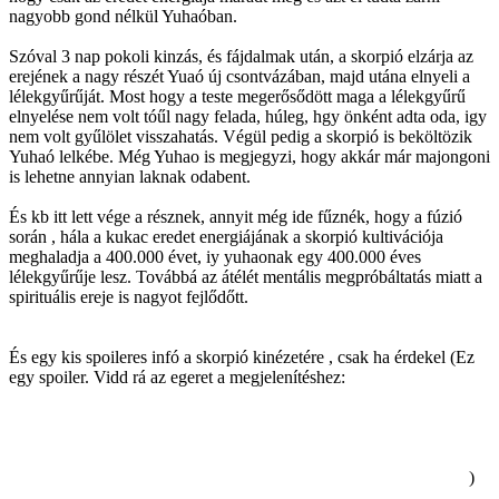
nagyobb gond nélkül Yuhaóban.
Szóval 3 nap pokoli kinzás, és fájdalmak után, a skorpió elzárja az
erejének a nagy részét Yuaó új csontvázában, majd utána elnyeli a
lélekgyűrűját. Most hogy a teste megerősődött maga a lélekgyűrű
elnyelése nem volt tóűl nagy felada, húleg, hgy önként adta oda, igy
nem volt gyűlölet visszahatás. Végül pedig a skorpió is beköltözik
Yuhaó lelkébe. Még Yuhao is megjegyzi, hogy akkár már majongoni
is lehetne annyian laknak odabent.
És kb itt lett vége a résznek, annyit még ide fűznék, hogy a fúzió
során , hála a kukac eredet energiájának a skorpió kultivációja
meghaladja a 400.000 évet, iy yuhaonak egy 400.000 éves
lélekgyűrűje lesz. Továbbá az átélét mentális megpróbáltatás miatt a
spirituális ereje is nagyot fejlődőtt.
És egy kis spoileres infó a skorpió kinézetére , csak ha érdekel (Ez
egy spoiler. Vidd rá az egeret a megjelenítéshez:
Azok a
lélekszörnyek, akik átlépték a 200.000 éves kort, szabadon
feltudnak venni egy emberi alakot, nem változnak emberré, csak egy
tetszőleges humanoid formába képesek átalakulni akaratuk szerint.
Ezt láthattuk mi is a skorpiónál, mert az eredeti alakja az pont olyan
mint a rész végi skorpiókank, és a hossza is mindössze 1.5 méter.
)