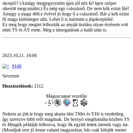
skorpió? (Amúgy megjegyezném igen jól néz ki! Igen szépre
sikerült megcsinálni.) És még egy császárnő. De nem kék ezüst fűé!
Amúgy a maga 400.e évével jó hogy ő a császárnő. Bár a kék ezüst
fű maga különleges alfa. Lehet ő is mármint a jégskorpióké.
Ez meg hogy megint felhozták az anyját tisztára olyan érzésem volt
mint TS és AY esete. Meg a támogatásuk a halál után is.
2023.10.21. 16:06
#168
Severum
Hozzászólások:
2112
Máguscsapat vezetője
Nekem az jött le hogy meg akarta ölni TMet és YHt is eredetileg,
így szerezve több erőt magának. De hernyó megdumálta közben TS
és Mingék példáját felhozva, hogy ők együtt lettek istenek vagy mi.
(Mondjuk erre jó lenne valami magyarázat, bár csak kifejtik menet