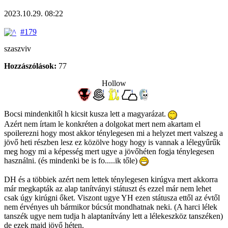
2023.10.29. 08:22
#179
szaszviv
Hozzászólások:
77
Hollow
Bocsi mindenkitől h kicsit kusza lett a magyarázat.
Azért nem írtam le konkréten a dolgokat mert nem akartam el
spoilerezni hogy most akkor ténylegesen mi a helyzet mert valszeg a
jövő heti részben lesz ez közölve hogy hogy is vannak a lélegyűrűk
meg hogy mi a képesség mert ugye a jövőhéten fogja ténylegesen
használni. (és mindenki be is fo.....ik tőle)
DH és a többiek azért nem lettek ténylegesen kirúgva mert akkorra
már megkapták az alap tanítványi státuszt és ezzel már nem lehet
csak úgy kirúgni őket. Viszont ugye YH ezen státusza ettől az évtől
nem érvényes uh bármikor búcsút mondhatnak neki. (A harci lélek
tanszék ugye nem tudja h alaptanítvány lett a lélekeszköz tanszéken)
de ezek majd jövő héten.