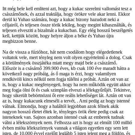
Itt még bele kell emliteni azt, hogy a kukac szerelmi vallomást tesz a
császárnőnek, és azzal traktálja, hogy örökre vele akar lenni. Ekkor
derül ki Yuhao számára, hogy a kukac bizony hazudott neki a
céljairól, és teljesen össze törik lekileg, hogy megint kihasználták, és
teljesen elvesziti a bizalmát a kukacban. Egy elég hosszú beszélgetés
kell, kettjük között, hogy helyre áljon a béke és Yuhao újra
megbizzon benne.
Na de vissza a fúzióhoz, hát nem csodálom hogy elégedetlenek
voltatok vele, mert tényleg nem volt olyen egyértelmű a dolog. Csak
a körülmények összjátéka miatt megy majd bele a császárnő.
Először is a csásárnő 399.900 éves, kb csak 100 éve maradt hátra a
következő nagy próbáig, ás ő maga is érzi, hogy valamilyen
rendkivöli kincs nélkül nem fogja túlélni a próbát. Aztán ott van az
is, hogy a kukac megfenyegeti, hogy ha nem működik együtt akkor
meg fogja ölni őt és csak szimplán elveszi a lélekgyűrűjét. Tekintve,
hogy sikerült bebörtnözni őt erre reális lehetőséget lát. Aztán ott van
az is, hogy kukacunk elmeséli a tervét, . Ami pedig az hogy istenné
válnak. Elmondja, hogy a haláltól legjobban azok félnek akik
nagyon hosszú életet éltek le, tényleges örök élete pedig csak az
isteneknek van. Sajnos azonban istenné csak az emberek tudnak
válni a lélekszörnyek nem. Felhozza azt is hogy az elmúlt 100 millió
évben mióta lélekszörnyek vannak a világon egyetlen egy sem lett
isten, de 10.000 évvel ezelőtt leglább 5 isten jelent meg a földön, és