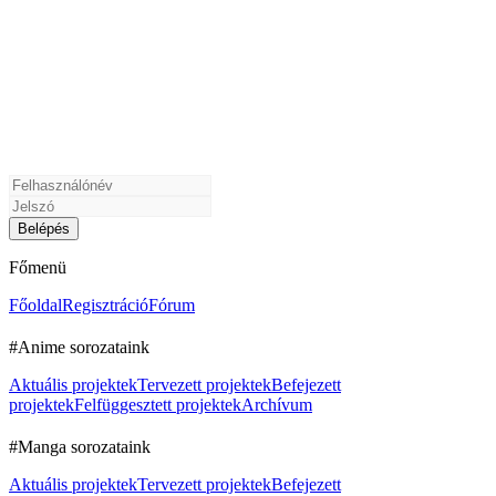
Főmenü
Főoldal
Regisztráció
Fórum
#Anime sorozataink
Aktuális projektek
Tervezett projektek
Befejezett
projektek
Felfüggesztett projektek
Archívum
#Manga sorozataink
Aktuális projektek
Tervezett projektek
Befejezett