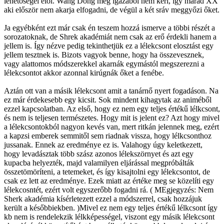
lehetőségei elől. Wang Dong meg igazából nem kéri, így marad XX
aki először nem akarja elfogadni, de végül a két sráv meggyőzi őket.
Ja egyébként ezt már csak én teszem hozzá ismerve a többi részét a
sorozatoknak, de Shrek akadémiát nem csak az erő érdekli hanem a
jellem is. Így nézve pedig tekinthetjük ez a lélekcsont elosztást egy
jellem tesztnek is. Bizots vagyok benne, hogy ha összevesznek,
vagy alattomos módszerekkel akarnák egymástól megszerezni a
lélekcsontot akkor azonnal kirúgnák őket a fenébe.
Aztán ott van a másik lélekcsont amit a tanárnő nyert fogadáson. Na
ez már érdekesebb egy kicsit. Sok mindent kihagytak az animéből
ezzel kapcsolatban. Az első, hogy ez nem egy teljes értékű lélkcsont,
és nem is teljesen természetes. Hogy mit is jelent ez? Azt hogy mivel
a lélekcsontokból nagyon kevés van, mert ritkán jelennek meg, ezért
a kapzsi emberek semmitől sem riadnak vissza, hogy lélkcsonthoz
jussanak. Ennek az eredménye ez is. Valahogy úgy keletkezett,
hogy levadásztak több szász azonos lélekszörnyet és azt egy
kupacba helyezték, majd valamilyen eljárással megpróbálták
összetömöríteni, a tetemeket, és így kisajtolni egy lélekcsontot, de
csak ez lett az eredménye. Ezek miatt az értéke meg se közelíti egy
lélekcosntét, ezért volt egyszerőbb fogadni rá. ( MEgjegyzés: Nem
Sherk akadémia kísérletezett ezzel a módszerrel, csak hozzájuk
került a későbbiekben. )Mivel ez nem egy teljes értékű lélkcsont így
kb nem is rendelekzik lélkképességel, viszont egy másik lélekcsont