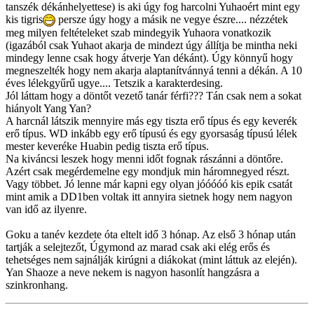
tanszék dékánhelyettese) is aki úgy fog harcolni Yuhaoért mint egy
kis tigris
persze úgy hogy a másik ne vegye észre.... nézzétek
meg milyen feltételeket szab mindegyik Yuhaora vonatkozik
(igazából csak Yuhaot akarja de mindezt úgy állítja be mintha neki
mindegy lenne csak hogy átverje Yan dékánt). Úgy könnyű hogy
megneszelték hogy nem akarja alaptanítvánnyá tenni a dékán. A 10
éves lélekgyűrű ugye.... Tetszik a karakterdesing.
Jól láttam hogy a döntőt vezető tanár férfi??? Tán csak nem a sokat
hiányolt Yang Yan?
A harcnál látszik mennyire más egy tiszta erő típus és egy keverék
erő típus. WD inkább egy erő típusú és egy gyorsaság típusú lélek
mester keveréke Huabin pedig tiszta erő típus.
Na kiváncsi leszek hogy menni időt fognak rászánni a döntőre.
Azért csak megérdemelne egy mondjuk min háromnegyed részt.
Vagy többet. Jó lenne már kapni egy olyan jóóóóó kis epik csatát
mint amik a DD1ben voltak itt annyira sietnek hogy nem nagyon
van idő az ilyenre.
Goku a tanév kezdete óta eltelt idő 3 hónap. Az első 3 hónap után
tartják a selejtezőt, Úgymond az marad csak aki elég erős és
tehetséges nem sajnálják kirúgni a diákokat (mint láttuk az elején).
Yan Shaoze a neve nekem is nagyon hasonlít hangzásra a
szinkronhang.