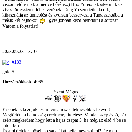
viszont előre ittak a medve bőrére...) Huo Yuhaonak sikerült kicsit
visszatörlesztenie féltestvérének. Tang Ya sem tétlenkedik,
kihasználja az ünneplést és gyorsan beszervezi a Tang szektába a
másik két bajnokot.
Egyre jobban kezd beindulni a sorozat.
Várom a folytatást!
2023.09.23. 13:10
#133
goku5
Hozzászólások:
4965
Szent Mágus
Elsőnek is kezdjük szerintem a rész értelmesebbik felével!
Megtörtént a bajnokság eredményhirdetése. Minden szép és jó, bár
azért megkérdem hogy lett a hajas csapat 3. ha még az első 4-be se
jutott be?
És ami érdekes hőseink csapatát át kellet nevezni mi? De mi a