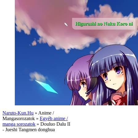
Higurashi no Naku Koro ni
Naruto-Kun.Hu
» Anime /
Mangasorozatok »
Egyéb anime /
manga sorozatok
» Douluo Dalu II
- Jueshi Tangmen donghua