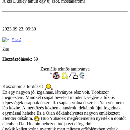
A kis Dudley tanult egy új szót, mostakarom!
2023.09.23. 09:30
#132
Zsu
Hozzászólások:
59
Zseniális teknős tanítványa
Köszönöm a fordítást!
Ez egy nagyon jó, izgalmas, látványos rész volt. Többször
megnéztem. Mindkét csapat bevetett mindent, végére a fúziós
képességek csapnak össze ill. csaptak volna össze ha Yan vén nem
lép közbe. A mérkőzés közben a tanárok, dékánok újra fogadnak
egymással hehehe Ez a Qian dékánhelyettes nagyon emlékeztett
Flender dékánra.
Huo Yuhaoék megérdemelten nyerték a döntőt
ellenben Dai Huabin nehezen tudja ezt elfogadni.
( nekik kellett volna nyerniük mert teljesen erőfölényben voltak