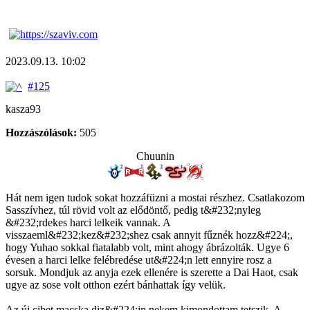
2023.09.13. 10:02
#125
kasza93
Hozzászólások:
505
Chuunin
Hát nem igen tudok sokat hozzáfüzni a mostai részhez. Csatlakozom
Sasszívhez, túl rövid volt az elődöntő, pedig t&#232;nyleg
&#232;rdekes harci lelkeik vannak. A
visszaeml&#232;kez&#232;shez csak annyit fűznék hozz&#224;,
hogy Yuhao sokkal fiatalabb volt, mint ahogy ábrázolták. Ugye 6
évesen a harci lelke felébredése ut&#224;n lett ennyire rosz a
sorsuk. Mondjuk az anyja ezek ellenére is szerette a Dai Haot, csak
ugye az sose volt otthon ezért bánhattak így velük.
Az új cibet macska diz&#224;jn nekem kimondottam tetszik. A