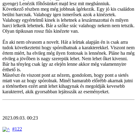
gyenge) Lenézik főhősünket majd lesz mit megbánniuk.
Következő részben meg még jobbnak ígérkezik. Egy jó kis családon
beülni harcnak. Valahogy igen ismerősek azok a kinézetek.
Valahogy egyértelmű kinek is lehetnek a leszármazottai és milyen
harci lelkeik lehetnek. Bár a szőke srác valahogy nekem nem tetszik.
Olyan tipikusan rossz fiús kinézete van.
Én aki nem olvasom a novelt. Hát a leírtak alapján én is csak arra
tudok következtetni hogy spórolhatnak a karakterekkel. Viszont nem
értem miért, ha elvileg még ilyen fontosak is lennének. Pláne ha még
elvileg a jövőben is nagy szerepük lehet. Nem lehet őket kivenni.
Bár ha tényleg csak így az elején lenne akkor még valamennyire
érthető is.
Másrészt én viszont pont az nézem, gondolom, hogy pont a sietés
miatt van az hogy spórolnak. Minél hamarabb előrébb akarnak jutni
a történetben ezért amit lehet kihagynak és megoldják kevesebb
karakterrel, akik gyorsabban lejátsszák az eseményeket.
2023.09.03. 00:23
#122