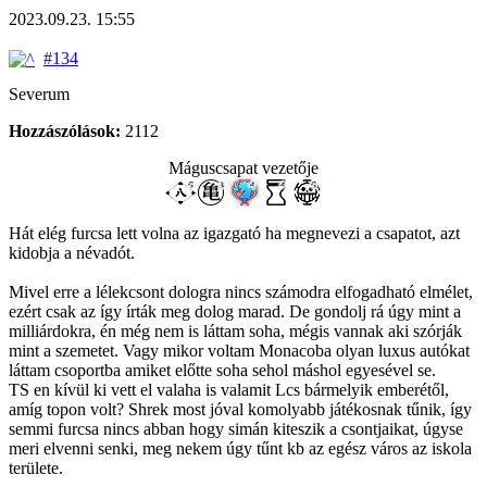
2023.09.23. 15:55
#134
Severum
Hozzászólások:
2112
Máguscsapat vezetője
Hát elég furcsa lett volna az igazgató ha megnevezi a csapatot, azt
kidobja a névadót.
Mivel erre a lélekcsont dologra nincs számodra elfogadható elmélet,
ezért csak az így írták meg dolog marad. De gondolj rá úgy mint a
milliárdokra, én még nem is láttam soha, mégis vannak aki szórják
mint a szemetet. Vagy mikor voltam Monacoba olyan luxus autókat
láttam csoportba amiket előtte soha sehol máshol egyesével se.
TS en kívül ki vett el valaha is valamit Lcs bármelyik emberétől,
amíg topon volt? Shrek most jóval komolyabb játékosnak tűnik, így
semmi furcsa nincs abban hogy simán kiteszik a csontjaikat, úgyse
meri elvenni senki, meg nekem úgy tűnt kb az egész város az iskola
területe.