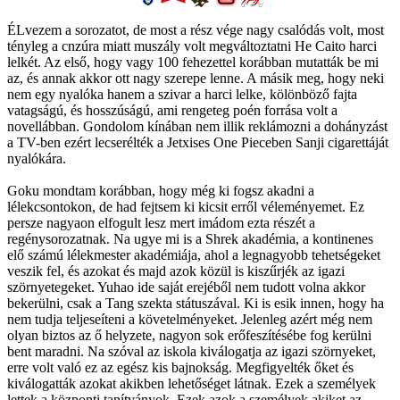
ÉLvezem a sorozatot, de most a rész vége nagy csalódás volt, most
tényleg a cnzúra miatt muszály volt megváltoztatni He Caito harci
lelkét. Az első, hogy vagy 100 fehezettel korábban mutatták be mi
az, és annak akkor ott nagy szerepe lenne. A másik meg, hogy neki
nem egy nyalóka hanem a szivar a harci lelke, kölönböző fajta
vatagságú, és hosszúságú, ami rengeteg poén forrása volt a
novellábban. Gondolom kínában nem illik reklámozni a dohányzást
a TV-ben ezért lecserélték a Jetxises One Pieceben Sanji cigarettáját
nyalókára.
Goku mondtam korábban, hogy még ki fogsz akadni a
lélekcsontokon, de had fejtsem ki kicsit erről véleményemet. Ez
persze nagyaon elfogult lesz mert imádom ezta részét a
regénysorozatnak. Na ugye mi is a Shrek akadémia, a kontinenes
elő számú lélekmester akadémiája, ahol a legnagyobb tehetségeket
veszik fel, és azokat és majd azok közül is kiszűrjék az igazi
szörnyetegeket. Yuhao ide saját erejéből nem tudott volna akkor
bekerülni, csak a Tang szekta státuszával. Ki is esik innen, hogy ha
nem tudja teljeseíteni a követelményeket. Jelenleg azért még nem
olyan biztos az ő helyzete, nagyon sok erőfeszítésébe fog kerülni
bent maradni. Na szóval az iskola kiválogatja az igazi szörnyeket,
erre volt való ez az egész kis bajnokság. Megfigyelték őket és
kiválogatták azokat akikben lehetőséget látnak. Ezek a személyek
lettek a központi tanítványok. Ezek azok a személyek akiket az