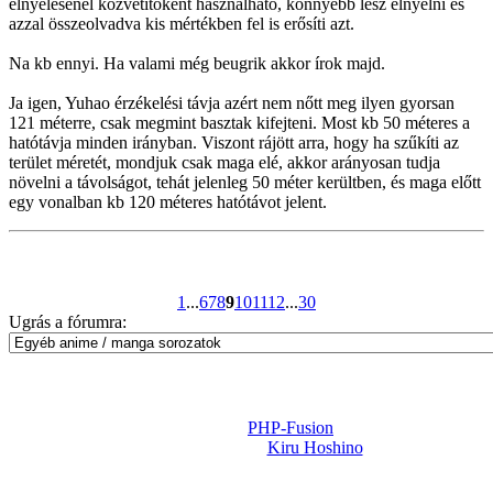
elnyelésénél közvetítőként használható, könnyebb lesz elnyelni és
azzal összeolvadva kis mértékben fel is erősíti azt.
Na kb ennyi. Ha valami még beugrik akkor írok majd.
Ja igen, Yuhao érzékelési távja azért nem nőtt meg ilyen gyorsan
121 méterre, csak megmint basztak kifejteni. Most kb 50 méteres a
hatótávja minden irányban. Viszont rájött arra, hogy ha szűkíti az
terület méretét, mondjuk csak maga elé, akkor arányosan tudja
növelni a távolságot, tehát jelenleg 50 méter kerültben, és maga előtt
egy vonalban kb 120 méteres hatótávot jelent.
1
...
6
7
8
9
10
11
12
...
30
Ugrás a fórumra:
Powered by
PHP-Fusion
Design-t készítette:
Kiru Hoshino