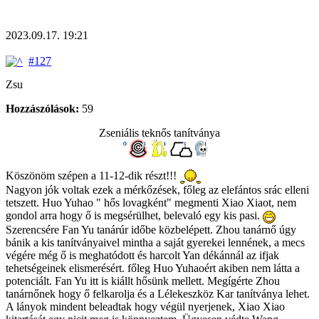
2023.09.17. 19:21
#127
Zsu
Hozzászólások:
59
Zseniális teknős tanítványa
Köszönöm szépen a 11-12-dik részt!!!
Nagyon jók voltak ezek a mérkőzések, főleg az elefántos srác elleni
tetszett. Huo Yuhao " hős lovagként" megmenti Xiao Xiaot, nem
gondol arra hogy ő is megsérülhet, belevaló egy kis pasi.
Szerencsére Fan Yu tanárúr időbe közbelépett. Zhou tanárnő úgy
bánik a kis tanítványaivel mintha a saját gyerekei lennének, a mecs
végére még ő is meghatódott és harcolt Yan dékánnál az ifjak
tehetségeinek elismerésért. főleg Huo Yuhaoért akiben nem látta a
potenciált. Fan Yu itt is kiállt hősünk mellett. Megígérte Zhou
tanárnőnek hogy ő felkarolja és a Lélekeszköz Kar tanítványa lehet.
A lányok mindent beleadtak hogy végül nyerjenek, Xiao Xiao