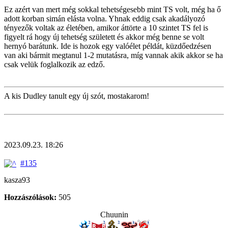
Ez azért van mert még sokkal tehetségesebb mint TS volt, még ha ő
adott korban simán elásta volna. Yhnak eddig csak akadályozó
tényezők voltak az életében, amikor áttörte a 10 szintet TS fel is
figyelt rá hogy új tehetség született és akkor még benne se volt
hernyó barátunk. Ide is hozok egy valóélet példát, küzdőedzésen
van aki bármit megtanul 1-2 mutatásra, míg vannak akik akkor se ha
csak velük foglalkozik az edző.
A kis Dudley tanult egy új szót, mostakarom!
2023.09.23. 18:26
#135
kasza93
Hozzászólások:
505
Chuunin