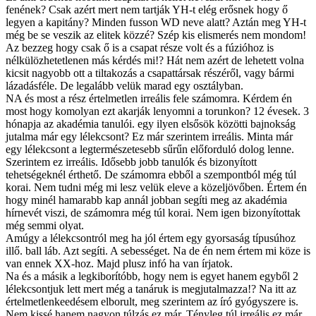
fenének? Csak azért mert nem tartják YH-t elég erősnek hogy ő
legyen a kapitány? Minden fusson WD neve alatt? Aztán meg YH-t
még be se veszik az elitek közzé? Szép kis elismerés nem mondom!
Az bezzeg hogy csak ő is a csapat része volt és a fúzióhoz is
nélkülözhetetlenen más kérdés mi!? Hát nem azért de lehetett volna
kicsit nagyobb ott a tiltakozás a csapattársak részéről, vagy bármi
lázadásféle. De legalább velük marad egy osztályban.
NA és most a rész értelmetlen irreális fele számomra. Kérdem én
most hogy komolyan ezt akarják lenyomni a torunkon? 12 évesek. 3
hónapja az akadémia tanulói. egy ilyen elsősök közötti bajnokság
jutalma már egy lélekcsont? Ez már szerintem irreális. Minta már
egy lélekcsont a legtermészetesebb sűrűn előforduló dolog lenne.
Szerintem ez irreális. Idősebb jobb tanulók és bizonyított
tehetségeknél érthető. De számomra ebből a szempontból még túl
korai. Nem tudni még mi lesz velük eleve a közeljövőben. Értem én
hogy minél hamarabb kap annál jobban segíti meg az akadémia
hírnevét viszi, de számomra még túl korai. Nem igen bizonyítottak
még semmi olyat.
Amúgy a lélekcsontról meg ha jól értem egy gyorsaság típusúhoz
illő. ball láb. Azt segíti. A sebességet. Na de én nem értem mi köze is
van ennek XX-hoz. Majd plusz infó ha van írjatok.
Na és a másik a legkiborítóbb, hogy nem is egyet hanem egyből 2
lélekcsontjuk lett mert még a tanáruk is megjutalmazza!? Na itt az
értelmetlenkeedésem elborult, meg szerintem az író gyógyszere is.
Nem kissé hanem nagyon túlzás ez már. Tényleg túl irreális ez már.