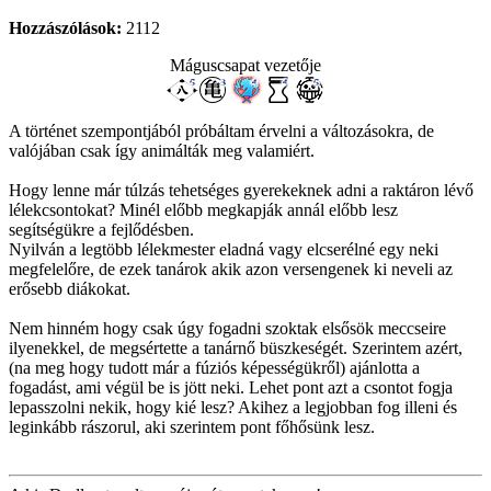
Hozzászólások:
2112
Máguscsapat vezetője
A történet szempontjából próbáltam érvelni a változásokra, de
valójában csak így animálták meg valamiért.
Hogy lenne már túlzás tehetséges gyerekeknek adni a raktáron lévő
lélekcsontokat? Minél előbb megkapják annál előbb lesz
segítségükre a fejlődésben.
Nyilván a legtöbb lélekmester eladná vagy elcserélné egy neki
megfelelőre, de ezek tanárok akik azon versengenek ki neveli az
erősebb diákokat.
Nem hinném hogy csak úgy fogadni szoktak elsősök meccseire
ilyenekkel, de megsértette a tanárnő büszkeségét. Szerintem azért,
(na meg hogy tudott már a fúziós képességükről) ajánlotta a
fogadást, ami végül be is jött neki. Lehet pont azt a csontot fogja
lepasszolni nekik, hogy kié lesz? Akihez a legjobban fog illeni és
leginkább rászorul, aki szerintem pont főhősünk lesz.