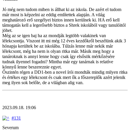
Jó még nem tudom miben is állhat ki az iskola. De azért el tudom
már most is képzelni az eddig említettek alapján. A világ
meghatározó erő szegélyei biztos innen kerülnek ki. HA erő kell
támogatás kell a legerősebb biztos a Shrek iskolából vagy tanulóitól
jöhet.
Még az se igen baj ha az mondják legtöbb valakinek van
lélekcsontja. Viszont itt mi még 12 éves kezdőkről beszélünk akik 3
hónapja kerültek be az iskolába. Túlzás lenne már nekik már
lélekcsont, még ha nem is olyan ritka már. Másik meg hogy a
tanároknak is annyi lenne hogy csak így elsősök mérkőzésére
tudnak ilyennel fogadni? Mintha már egy tanárnak is relatíve
könnyű lenne beszereznie egyet.
Őszintén régen a DD1-ben a novel írói mondták mindig milyen ritka
és értékes egy lélekcsont és csak mert ők a főszereplők azért jelenik
meg ilyen sok belőle, de a világban alig van.
2023.09.18. 19:06
#131
Severum