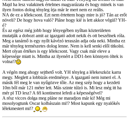
Majd ha lesz valakinek értelmes magyarázata és hogy minek is van
ilyen fontos dolog tényleg írja már le mert nem ez reális.
NA de ez a lélekcsont. Ezt nem értettem hogy mire is jó? Tán az erőt
növeli? De hogy hova való? Pláne hogy kié is lett akkor végül? YH-
é?
És az egész még jobb hogy lényegében nyíltan közterületen
mutatják a dobozt amit az igazgató adott nekik és ott beszélnek róla.
Meg a tanárnő is egy nyílt kávézó teraszán adja oda neki. Mintha ez
már tényleg természetes dolog lenne. Nem is kell senki elől titkolni.
Mert olyan értékes is egy lélekcsont. Vagy csak már eleve a
képessége miatt is. Mintha az ilyenért a DD1-ben könnyen öltek is
volna!?
A végén meg ahogy sejthető volt. YH tényleg a lélekeszköz karra
megy. Meglett a lobbizás eredménye. A igazgató nem ismeri el. A
másik fél meg le van nyűgözve tőle. Az meg szép hogy a kezdeti
10m ből már 121 méter lett. Más szinte túlzó is. Mi lesz még itt ha
mér pl TD lesz? A fél kontinenst lefedi a képességével?
A rész vicces dolga meg pláne ne maradjon már ki! Még mi
mosolyogtunk Oscar kolbászain mi!? Most kapunk egy nyalókés
lélekmestert mi!?