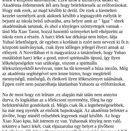
Akadémia érdemesnek ítél arra hogy belefektessék az erőforrásokat.
Hogy mik ezek, az majd később ki derül. De ezek a kiemelten
kezelet személyek azok akiknek később a legnagyobb esélyük le
bejutni az iskola belső udvarába, arra helyre amit az " Igaz " shrek
akadémiának tartanak, és ahol a tényleges szörnyetegek vannak -
lásd Ma Xiao Taout, hozzá hasomló szörnyeket kell elképzelni az
iskola ezen a részén. A harci lélek kar dékánja nem hülye, látja
Yuhaó lehetőségeit, de egyben a korlátait is ezért nem nevezti ki őt is
központi tanítványnak, csak ilyen időleges jellegel élvezi annak az
előnyeit. A Novellában el is magyarázza a tanárnőnek, hogy Yuhao
mutálódott harci lelke a gond, mivel spirituuális típusú, így ilyen
lélkeképeségekre van szüksége, viszont a spirituális
lélekszörnyekből kevésvan, mint ha tűt keresnél a búza mezőn. Még
az akadémia segítségével sem lenne biztos, hogy megfelelő
mennyiségű, minőségű, és életkorú ilyen lélkeszörnyet találnának.
Éppen ezért nem pazarolhatja látatlanban Yuhaora az erőforrásokat.
Na de most hogy ezt leírtam ,ez alapján már talán nem annyira
durva, és logikátlan az a lélekcsont nyeremény, főleg ha egy
befektetésként gondolunk rá. Mégis csak ők a legtehetségesebbek,
ha már meg nyerték az elsősök bajnokságát. Az akadémia befektet a
jövőbe, hogy minéél erősebbek legyenek majd később. Az hogy
Xiao Xiao kpta, hát istenem ez van. Yuhaonak tényleg nem való,
tekintve a harci lekét, csak elpazarolna egy helyet a jövőbeni