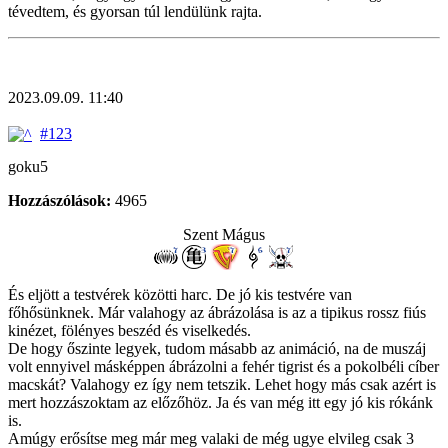
tévedtem, és gyorsan túl lendülünk rajta.
2023.09.09. 11:40
#123
goku5
Hozzászólások:
4965
Szent Mágus
És eljött a testvérek közötti harc. De jó kis testvére van
főhősünknek. Már valahogy az ábrázolása is az a tipikus rossz fiús
kinézet, fölényes beszéd és viselkedés.
De hogy őszinte legyek, tudom másabb az animáció, na de muszáj
volt ennyivel másképpen ábrázolni a fehér tigrist és a pokolbéli cíber
macskát? Valahogy ez így nem tetszik. Lehet hogy más csak azért is
mert hozzászoktam az előzőhöz. Ja és van még itt egy jó kis rókánk
is.
Amúgy erősítse meg már meg valaki de még ugye elvileg csak 3