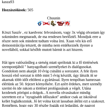
kasza93
Hozzászólások:
505
Chuunin
Köszi Saszív , ez kaedvenc felvonásom, vagy 3x végig olvastam így
sokminden megmaradt, de ma rendesen beelőztél. Mondjuk erre a
részre nem sok mindent tudtam volna írni. Xuan vén kis erő
demonstráicója tetszett, de mintha nem emlékeznék ilyenre a
novellából, sokkal később mutott bármit is azt hiszem.
Hát igen valószínűleg a sietség miatt sprólotak ki a fő történések
szempontjából " hanyagolható személyeket és dialógusokat.
Gondolom nem akarját 10 évig csinálni a sorozatot. A fele ilyen
hosszú első sorozat is több mint 5 évig készült, úgy látszik itt se
akarnak több időt eltölteni a gyártással. Ilyen tempóban hamrosan
elériünk az 50. fejezet környékére. Ezt azért érdekes, mert személy
szerint én ide rakom a történet prológusának a végét. Utána
kezdenek pörögni a dolgok.. A novella olvasásakor mindig
szerettem ezt a "nyugisabb időszakot" amikor csak az iskolával
kellet foglalkozniuk. Jó let volna kicsit lassaban átélni ezt a szakoszt.
Reméltem, hogy egy 30 részbe fogják ezt ledarálni, de nagyot