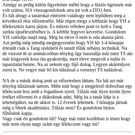
Amúgy az pedig külön figyelemre méltó hogy a fúziós tigrisnek már
volt szárna. HA visszagondolunk arra mi volt a DD1-ben.
És hát ahogy a tanárokat elnézem valahogy nem lepődtem meg a
következő rész előzeteséén. Már régen megy a lobbizás hogy YH a
lélekeszköz karra járjon. És milyen véletlen pont ez kell a Tang
szekta újraélesztéséhez is. A kétféle fegyver keverése. Gondolom
YH valósítja majd meg. Még ha eleve ő nem is oda akarna járni.
Azt pedig még mindig megjegyezném hogy YH kb 3-4 hónapja
értesült csak a Tang szektáról és tanult tőlük néhány technikát. Na
de viszont itt az animácoóban tényleg úgy használja már mint TS aki
már kisgyerek kora óta gyakorolja, mert eleve megvolt a tudás és
tapasztalat benne. Na az nekem egy fájó dolog. Legyen akármilyen
zseni is. Ne vegye már fel kis túlzással a versenyt TS tudásával.
NA de a másik dolog amit az előzetesben láttam. Na hát azt már
tényleg túlzásnak tartom. Mibe már hogy a megjelenő dobozban egy
lélekcsont lesz amit a fogadáson nyert. Túlzás már ilyen korán ilyen
értéket elővenni és a diákoknak adni. Még ha a tanár látja is a
tehetségüket, na de akkor is. 12 évesek lehetnek. 3 hónapja járnak
még a Shrek akadémiára. Túlzás nem? És gondolom biztos
főhősünk kapja.
Vagy csak én gondolom túl? Vagy már mint korábban is írtam hogy
már nem olyan nagy szám egy lélekcsont vagy mi?