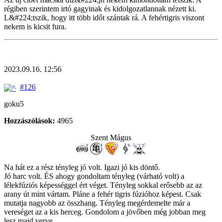
régiben szerintem irtó gagyinak és kidolgozatlannak nézett ki.
L&#224;tszik, hogy itt több időt szántak rá. A fehértigris viszont
nekem is kicsit fura.
2023.09.16. 12:56
#126
goku5
Hozzászólások:
4965
Szent Mágus
Na hát ez a rész tényleg jó volt. Igazi jó kis döntő.
Jó harc volt. ÉS ahogy gondoltam tényleg (várható volt) a
lélekfúziós képességgel ért véget. Tényleg sokkal erősebb az az
arany út mint vártam. Pláne a fehér tigris fúzióhoz képest. Csak
mutatja nagyobb az összhang. Tényleg megérdemelte már a
vereséget az a kis herceg. Gondolom a jövőben még jobban meg
lesz majd verve.