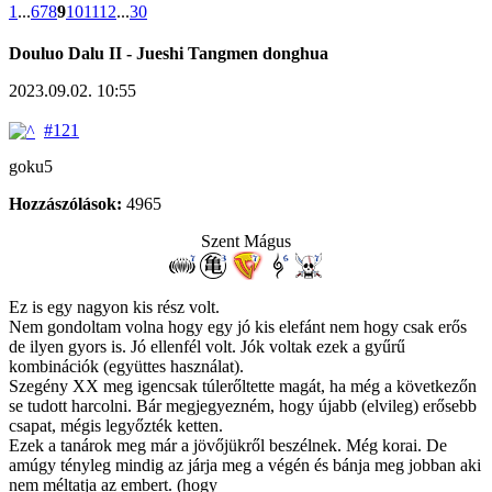
1
...
6
7
8
9
10
11
12
...
30
Douluo Dalu II - Jueshi Tangmen donghua
2023.09.02. 10:55
#121
goku5
Hozzászólások:
4965
Szent Mágus
Ez is egy nagyon kis rész volt.
Nem gondoltam volna hogy egy jó kis elefánt nem hogy csak erős
de ilyen gyors is. Jó ellenfél volt. Jók voltak ezek a gyűrű
kombinációk (együttes használat).
Szegény XX meg igencsak túlerőltette magát, ha még a következőn
se tudott harcolni. Bár megjegyezném, hogy újabb (elvileg) erősebb
csapat, mégis legyőzték ketten.
Ezek a tanárok meg már a jövőjükről beszélnek. Még korai. De
amúgy tényleg mindig az járja meg a végén és bánja meg jobban aki
nem méltatja az embert. (hogy