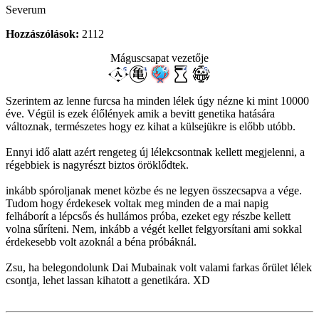
Severum
Hozzászólások:
2112
Máguscsapat vezetője
Szerintem az lenne furcsa ha minden lélek úgy nézne ki mint 10000
éve. Végül is ezek élőlények amik a bevitt genetika hatására
változnak, természetes hogy ez kihat a külsejükre is előbb utóbb.
Ennyi idő alatt azért rengeteg új lélekcsontnak kellett megjelenni, a
régebbiek is nagyrészt biztos öröklődtek.
inkább spóroljanak menet közbe és ne legyen összecsapva a vége.
Tudom hogy érdekesek voltak meg minden de a mai napig
felháborít a lépcsős és hullámos próba, ezeket egy részbe kellett
volna sűríteni. Nem, inkább a végét kellet felgyorsítani ami sokkal
érdekesebb volt azoknál a béna próbáknál.
Zsu, ha belegondolunk Dai Mubainak volt valami farkas őrület lélek
csontja, lehet lassan kihatott a genetikára. XD