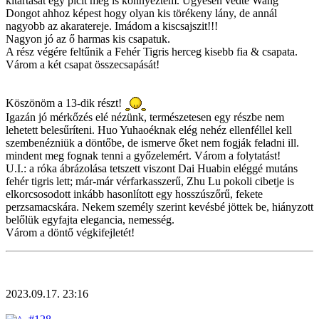
kitartását egy picit meg is könnyeztem. Ügyesen védte Wang
Dongot ahhoz képest hogy olyan kis törékeny lány, de annál
nagyobb az akaratereje. Imádom a kiscsajszit!!!
Nagyon jó az ő harmas kis csapatuk.
A rész végére feltűnik a Fehér Tigris herceg kisebb fia & csapata.
Várom a két csapat összecsapását!
Köszönöm a 13-dik részt!
Igazán jó mérkőzés elé nézünk, természetesen egy részbe nem
lehetett belesűríteni. Huo Yuhaoéknak elég nehéz ellenféllel kell
szembenézniük a döntőbe, de ismerve őket nem fogják feladni ill.
mindent meg fognak tenni a győzelemért. Várom a folytatást!
U.I.: a róka ábrázolása tetszett viszont Dai Huabin eléggé mutáns
fehér tigris lett; már-már vérfarkasszerű, Zhu Lu pokoli cibetje is
elkorcsosodott inkább hasonlított egy hosszúszőrű, fekete
perzsamacskára. Nekem személy szerint kevésbé jöttek be, hiányzott
belőlük egyfajta elegancia, nemesség.
Várom a döntő végkifejletét!
2023.09.17. 23:16