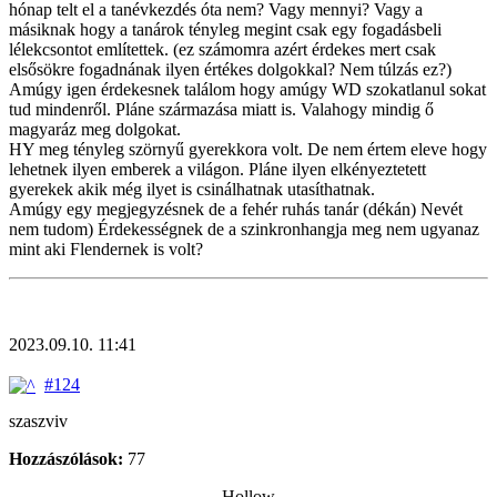
hónap telt el a tanévkezdés óta nem? Vagy mennyi? Vagy a
másiknak hogy a tanárok tényleg megint csak egy fogadásbeli
lélekcsontot említettek. (ez számomra azért érdekes mert csak
elsősökre fogadnának ilyen értékes dolgokkal? Nem túlzás ez?)
Amúgy igen érdekesnek találom hogy amúgy WD szokatlanul sokat
tud mindenről. Pláne származása miatt is. Valahogy mindig ő
magyaráz meg dolgokat.
HY meg tényleg szörnyű gyerekkora volt. De nem értem eleve hogy
lehetnek ilyen emberek a világon. Pláne ilyen elkényeztetett
gyerekek akik még ilyet is csinálhatnak utasíthatnak.
Amúgy egy megjegyzésnek de a fehér ruhás tanár (dékán) Nevét
nem tudom) Érdekességnek de a szinkronhangja meg nem ugyanaz
mint aki Flendernek is volt?
2023.09.10. 11:41
#124
szaszviv
Hozzászólások:
77
Hollow