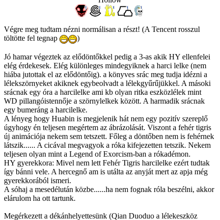
Végre meg tudtam nézni normálisan a részt! (A Tencent rosszul
töltötte fel tegnap
)
Jó hamar végeztek az elődöntőkkel pedig a 3-as akik HY ellenfelei
elég érdekesek. Elég különleges mindegyiknek a harci lelke (nem
hiába jutottak el az elődöntőig). a könyves srác meg tudja idézni a
lélekszörnyeket akiknek egybeolvadt a lélekgyűrűjükkel. A másoki
srácnak egy óra a harcilelke ami kb olyan ritka eszközlélek mint
WD pillangóistennője a szörnylelkek között. A harmadik srácnak
egy bumeráng a harcilelke.
A lényeg hogy Huabin is megjelenik hát nem egy pozitív szereplő
úgyhogy én teljesen megértem az ábrázolását. Viszont a fehér tigris
új animációja nekem sem tetszett. Főleg a döntőben nem is fehérnek
látszik...... A cicával megvagyok a róka kifejezetten tetszik. Nekem
teljesen olyan mint a Legend of Exorcism-ban a rókadémon.
HY gyerekkora: Mivel nem lett Fehér Tigris harcilelke ezért tudtak
így bánni vele. A hercegnő am is utálta az anyját mert az apja még
gyerekkorából ismeri.
A sóhaj a mesedélután közbe......ha nem fognak róla beszélni, akkor
elárulom ha ott tartunk.
Megérkezett a dékánhelyettesünk (Qian Duoduo a lélekeszköz