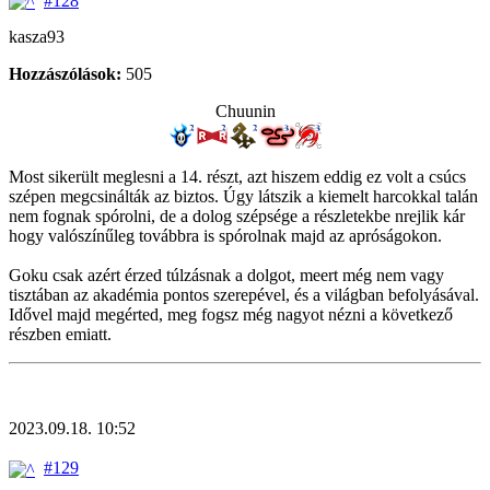
#128
kasza93
Hozzászólások:
505
Chuunin
Most sikerült meglesni a 14. részt, azt hiszem eddig ez volt a csúcs
szépen megcsinálták az biztos. Úgy látszik a kiemelt harcokkal talán
nem fognak spórolni, de a dolog szépsége a részletekbe nrejlik kár
hogy valószínűleg továbbra is spórolnak majd az apróságokon.
Goku csak azért érzed túlzásnak a dolgot, meert még nem vagy
tisztában az akadémia pontos szerepével, és a világban befolyásával.
Idővel majd megérted, meg fogsz még nagyot nézni a következő
részben emiatt.
2023.09.18. 10:52
#129