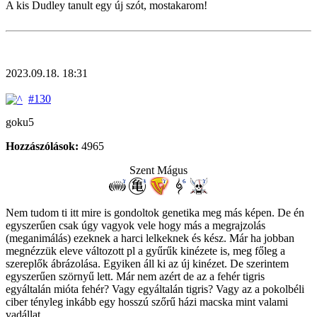
A kis Dudley tanult egy új szót, mostakarom!
2023.09.18. 18:31
#130
goku5
Hozzászólások:
4965
Szent Mágus
Nem tudom ti itt mire is gondoltok genetika meg más képen. De én
egyszerűen csak úgy vagyok vele hogy más a megrajzolás
(meganimálás) ezeknek a harci lelkeknek és kész. Már ha jobban
megnézzük eleve változott pl a gyűrűk kinézete is, meg főleg a
szereplők ábrázolása. Egyiken áll ki az új kinézet. De szerintem
egyszerűen szörnyű lett. Már nem azért de az a fehér tigris
egyáltalán mióta fehér? Vagy egyáltalán tigris? Vagy az a pokolbéli
ciber tényleg inkább egy hosszú szőrű házi macska mint valami
vadállat.