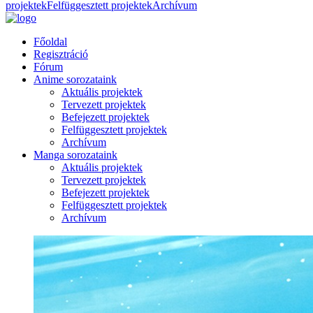
projektek
Felfüggesztett projektek
Archívum
Főoldal
Regisztráció
Fórum
Anime sorozataink
Aktuális projektek
Tervezett projektek
Befejezett projektek
Felfüggesztett projektek
Archívum
Manga sorozataink
Aktuális projektek
Tervezett projektek
Befejezett projektek
Felfüggesztett projektek
Archívum