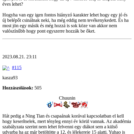
éves lehet?
Hogyha van egy igen fontos hiányzó karakter lehet hogy egy jó és
új belépőt csinálnak neki, ha még eddig nem tevékenykedett. És ha
most jön egy másik és még hozzá is sok köze van akkor nem
valószínűbb hogy pont egyszerre hozzák be őket.
2023.08.21. 23:11
#115
kasza93
Hozzászólások:
505
Chuunin
Hát pedig a Ning Tian és csapaának korával kapcsolatban el kell
hogy keserítselek, mert tényleg ennyi év körül vannak. Az akadémia
szabályzata szerint nem lehet felvenni egy diákot sem a külső
udvarba ha az már betöltötte a 12, és lélekereje 15 alatti. Yuhao is