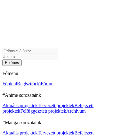
Főmenü
Főoldal
Regisztráció
Fórum
#Anime sorozataink
Aktuális projektek
Tervezett projektek
Befejezett
projektek
Felfüggesztett projektek
Archívum
#Manga sorozataink
Aktuális projektek
Tervezett projektek
Befejezett