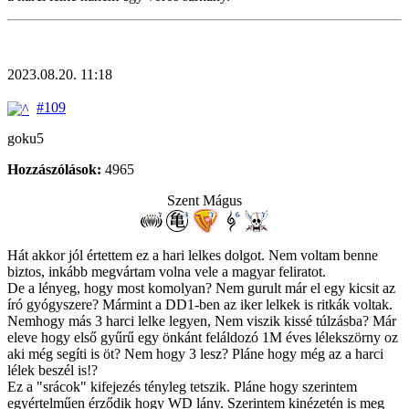
2023.08.20. 11:18
#109
goku5
Hozzászólások:
4965
Szent Mágus
Hát akkor jól értettem ez a hari lelkes dolgot. Nem voltam benne
biztos, inkább megvártam volna vele a magyar feliratot.
De a lényeg, hogy most komolyan? Nem gurult már el egy kicsit az
író gyógyszere? Mármint a DD1-ben az iker lelkek is ritkák voltak.
Nemhogy más 3 harci lelke legyen, Nem viszik kissé túlzásba? Már
eleve hogy első gyűrű egy önkánt feláldozó 1M éves lélekszörny oz
aki még segíti is öt? Nem hogy 3 lesz? Pláne hogy még az a harci
lélek beszél is!?
Ez a "srácok" kifejezés tényleg tetszik. Pláne hogy szerintem
egyértelműen érződik hogy WD lány. Szerintem kinézetén is meg