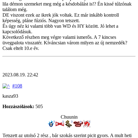
lila démon szemeket meg még a késdobálást is!? Én kissé túlzónak
találom még.
DE viszont ezek az ikrek jók voltak. Ez már inkább kontroll
képesség, pláne fúziós. Nagyon tetszett.
És úgy néz ki valami több van WD és HY között. Jó lehet a
kapcsolódásuk.
Következő részben meg végre valami ismerős. A 7 kincses
üvegpalota visszatér. Kíváncsian várom milyen az új nemzedék?
Csak eltelt 10.e év.
2023.08.19. 22:42
#108
kasza93
Hozzászólások:
505
Chuunin
Tetszett az utolsó 2 rész , bár szokás szerint picit gyors. A mult heti