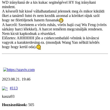
WD irányítaná de a kis kukac segitségével HY fog irányítani
mindent.
A késesről hát kissé vállalhatatlanul jelennek meg és mikor kiküldi
őket a tanárnő futni és nem kezdik azonnal a köröket rájuk szól
hogy ne flörtöljenek hanem fussanak
A harcról: Szerintem a vörös ruhás, vörös hajú csaj Wu Feng (vörös
sárkány harci lélekkel). A harcot remélem megcsinálják rendesen.
Nem kicsit kapkodnak a részekkel.
Előzetes: AHHHHH jőn a csirkecombafaló vénünk is kiváncsi
vagyok a karakterdesing-ra. (mondjuk Wang Yan nélkül kérdés
hogy hogy kerül oda).
2023.08.21. 19:46
#113
kasza93
Hozzászólások:
505