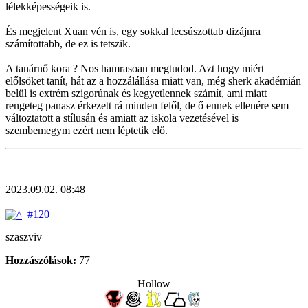
lélekképességeik is.
És megjelent Xuan vén is, egy sokkal lecsúszottab dizájnra
számítottabb, de ez is tetszik.
A tanárnő kora ? Nos hamrasoan megtudod. Azt hogy miért
előlsöket tanít, hát az a hozzálállása miatt van, még sherk akadémián
belül is extrém szigorúnak és kegyetlennek számít, ami miatt
rengeteg panasz érkezett rá minden felől, de ő ennek ellenére sem
változtatott a stílusán és amiatt az iskola vezetésével is
szembemegym ezért nem léptetik elő.
2023.09.02. 08:48
#120
szaszviv
Hozzászólások:
77
Hollow