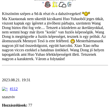
Köszönöm szépen a 9d-ik részt és a dalszövegeket!
Ma Xiaotaonak nem sikerült kicsíkarni Huo Yuhaoból jeges titkát,
viszont kaptak egy ígéretet a jövőbeni párbajra, szerintem Wang
Dong biztos élni fog vele.... Tetszett a küzdelem az ikerlányokkal,
nem semmi hogy már ilyen "korán" van fuziós képességük. Wang
Dong is megirigyelte a fuziós képességet, tesznek is egy próbát. Az
álomszuszék Mennyei Tesó is erre felébred.
Mesterhármasunk
nagyon jól tud összedolgozni, együtt harcolni. Xiao Xiao néha
nagyon vicces ezekkel a hatalmas üstökkel. Wang Dong jó helyen
tapogatózik ami Huo Yuhao lélekképességeit illeti. Tetszenek
nagyon a karakterek. Várom a folytatást!
2023.08.21. 19:31
#112
szaszviv
Hozzászólások:
77