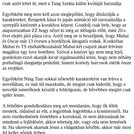
csak azért lehet itt, mert a Tang Szekta külön kvótáját hazsnálja.
Egyébként meg nem kell azon meglepődni, hogy ábrázolják a
karaktereket, Rengetek kínai és japán animáció túl szexualizálja a
szereplői kinézetét a korukhoz képest. Gondolj csak bele, hogy az
alapsorozatban ZZ hogy nézet ki még az időugrás előtt, mint 20-s
évei elején járó pláza cica. Arról meg ne is beszéljünk, hogy Mubai
és Oscar már 13 évesen a bordélyok látogatói voltak. Konkrétan
Mubai és TS elsőtalélkozásánál Mubai két csajszit akart felvinni
magához egy love hotelben. Szóval a kinézet így nem meg lepő,
gondolom ezzel akarják kicsit izgalmasabbá tenni, hogy nem néhány
porbafingó durgtattja petárdáit, hanem komoly harcosok mérik össze
az erejüket.
Egyébként Ning Tian sokkal nőiesebb karakterként van leírva a
novellában, ez már túl maszkulin, de megint csak kiderült, hogy a
novellát ismerőknek készült a feldolgozás, de bővebben megint csak
spiler lenne.
A felnőttes gondolkodásra meg azt mondanám, hogy ők lélek
mesterk, rádaásul az elit, a legjobbak legjobbika a kontinensről. Ha
nem viselkednének éretebben a korruknál, és nem áldoznának be
mindenit a fejlődésért, akkor tehetség ide, vagy oda nem lennének
itt. Ha sikeresek akarnak lenni a világukban később, akkor már most
fel kellet nősiük fejben.