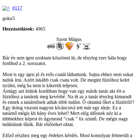
#117
goku5
Hozzászólások:
4965
Szent Mágus
Bár én sem igen szoktam köszönni itt, de tényleg ezer hála hogy
fordítod a 2. sorozatot.
Most is egy igen jó és erős csatát láthattunk. Sajna ehhez nem sokat
tudok írni. Azért inkább csak csata volt. De megint fúzióhoz kelet
nyúlni, még ha nem is kikerült teljesen.
Amúgy azt írtátok korábban hogy van egy másik tanár aki ért a
fúzióhoz a tanáruk meg kevésbé. Na itt az a tanár tényleg kimaradt
és ennek a tanárnőnek adtak több tudást. Ő oktatná őket a fúzióról!?
Egy dolog viszont nagyon kíváncsivá tett már egy ideje. Ez a
tanárnő mégis kb hány éves lehet? Mert elég idősnek néz ki a
többiekhez képest és úgymond "csak " 6x szintű. De mégis nagy
tudásúnak tűnik. Bár elsősöket oktat.
Előző részhez meg egy érdekes kérdés. Most komolyan felmerült a