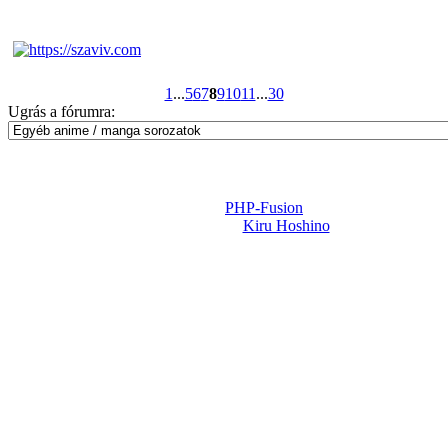
1
...
5
6
7
8
9
10
11
...
30
Ugrás a fórumra:
Powered by
PHP-Fusion
Design-t készítette:
Kiru Hoshino