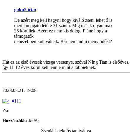
goku5 írta:
De azért meg kell hagyni hogy kiváló zseni lehet ő is
mert támogató létére 31 szintű. Míg másik olyan max
25 körüliek. Azért ez nem kis dolog. Pláne hogy a
támogatók
nehezebben kultiválnak. Bár nem tudni menyi idős!?
Hát ez az első évesek vizsga versenye, szóval NIng Tian is elsőéves,
így 11-12 éves körül kell lennie mint a többieknek.
2023.08.21. 19:08
#111
Zsu
Hozzászólások:
59
Zseniális teknős tanítványa