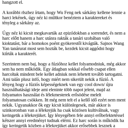
hangzott el.
A korábbi rlszhez írtam, hogy Wu Feng nek sárkány kellene lennie a
harci lekének, úgy néz ki múltkor benéztem a karaktereket és
tényleg a sárkány az.
Úgy néz ki kicsit megkavarták az epizódokban a sorrendet, és nem a
harc előtt hanem a harc utánra rakták a tanári szobában való
kioktatást, bár a homokos poént gyökerestől kivágták. Sajnos Wang
Yan tanárurat most sem hozták be, kezdek kicsit aggódni hogy
kiírták a karakterét.
Szerintem nem baj, hogy a fúzióhoz kellet folyamodniuk, még akkor
sem ha nem működik. Egy átlagban sokkal eősebb csapat ellen
harcoltak mindent bele kellet adniuk nem lehetett tovább tartogatni.
Ami talán plusz infó, hogy miért nem sikerült nekik a fúzió. A
lényeg hogy a fúziós képességeknek van egy cool down/ újra
használhatásági ideje ami eleninte több napot jelent, majd az
folyamatos használat és lélekmesterek erősödése melelt
folyamatosan csökken. Itt még nem telt el a kellő idő ezért nem ment
nekik. Ugyanakkor ők egy kicsit különlegesek, már akkor is
szinkoronban van a lélekrejük ha csak közösen kultiválnak, vagy
keringetik a lélekrejüket. Így lényegében fele annyi erőbefektetéssel
kétszer annyi eredményt tudnak elérni. Ez harc során is működik ha
így keringetik közben a lélekrejüket akkor erősebbek lesznek a