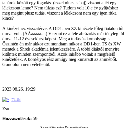
tanárok között egy fogadás. (ezzel nincs is baj) viszont a tét egy
lélekcsont lenne? Nem túlzás ez? Tudom volt 10.e év gyűjtéshez
meg megint plusz tudás, viszont a lélekcsont nem egy igen ritka
kincs?
A kinézethez visszatérve. A DD1-ben ZZ kinézete főleg fiatalon túl
durva volt. (ÁÁááááá....) Viszont ez a féle ábrázolás már tényleg túl
durva 11-12 évesekhez képest. Meg a tudás ás komolyság is.
Őszintén én már akkor ezt mondtam mikor a DD1-ben TS és XW
mentek a Shrek akadémia jelentkezésére. A többi diáktól menyire
kitűntek minden szempontból. Azok inkább voltak a megfelelő
kinézetűek. A bordélyos rész amúgy meg kimaradt az animéből.
Gondolom nem véletlenül.
2023.08.26. 19:29
#118
Zsu
Hozzászólások:
59