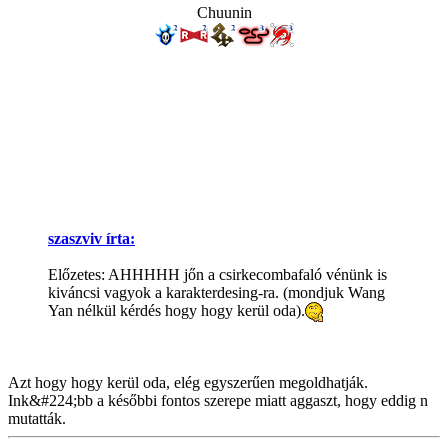
Chuunin
szaszviv írta:
Előzetes: AHHHHH jőn a csirkecombafaló vénünk is
kiváncsi vagyok a karakterdesing-ra. (mondjuk Wang
Yan nélkül kérdés hogy hogy kerül oda).
Azt hogy hogy kerül oda, elég egyszerűen megoldhatják.
Ink&#224;bb a későbbi fontos szerepe miatt aggaszt, hogy eddig n
mutatták.