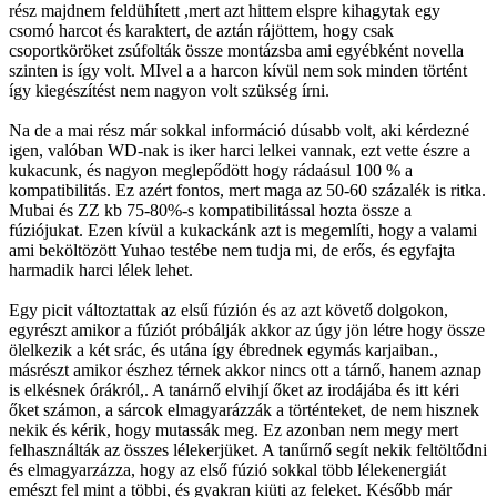
rész majdnem feldühített ,mert azt hittem elspre kihagytak egy
csomó harcot és karaktert, de aztán rájöttem, hogy csak
csoportköröket zsúfolták össze montázsba ami egyébként novella
szinten is így volt. MIvel a a harcon kívül nem sok minden történt
így kiegészítést nem nagyon volt szükség írni.
Na de a mai rész már sokkal információ dúsabb volt, aki kérdezné
igen, valóban WD-nak is iker harci lelkei vannak, ezt vette észre a
kukacunk, és nagyon meglepődött hogy rádaásul 100 % a
kompatibilitás. Ez azért fontos, mert maga az 50-60 százalék is ritka.
Mubai és ZZ kb 75-80%-s kompatibilitással hozta össze a
fúziójukat. Ezen kívül a kukackánk azt is megemlíti, hogy a valami
ami beköltözött Yuhao testébe nem tudja mi, de erős, és egyfajta
harmadik harci lélek lehet.
Egy picit változtattak az elsű fúzión és az azt követő dolgokon,
egyrészt amikor a fúziót próbálják akkor az úgy jön létre hogy össze
ölelkezik a két srác, és utána így ébrednek egymás karjaiban.,
másrészt amikor észhez térnek akkor nincs ott a tárnő, hanem aznap
is elkésnek órákról,. A tanárnő elvihjí őket az irodájába és itt kéri
őket számon, a sárcok elmagyarázzák a történteket, de nem hisznek
nekik és kérik, hogy mutassák meg. Ez azonban nem megy mert
felhasználták az összes lélekerjüket. A tanűrnő segít nekik feltöltődni
és elmagyarzázza, hogy az első fúzió sokkal több lélekenergiát
emészt fel mint a többi, és gyakran kiüti az feleket. Később már