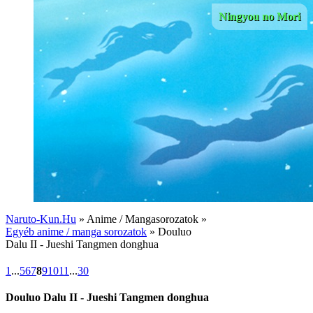
Ningyou no Mori
Naruto-Kun.Hu
» Anime / Mangasorozatok »
Egyéb anime / manga sorozatok
» Douluo
Dalu II - Jueshi Tangmen donghua
1
...
5
6
7
8
9
10
11
...
30
Douluo Dalu II - Jueshi Tangmen donghua