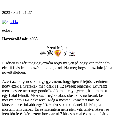
2023.08.21. 21:27
#114
goku5
Hozzászólások:
4965
Szent Mágus
Elsőnek is azért megjegyezném hogy milyen jó hogy van már némi
élet itt is és lehet beszélni a dolgokról. Na meg hogy plusz infó jön a
novelt illetően.
Azért azt is igencsak megjegyezném, hogy igen felejtős szerintem
hogy ezek a gyerekek még csak 11-12 évesek lehetnek. Egyrészt
mert messze nem úgy gondolkodik mint egy gyerek, hanem mint
egy fiatal felnőtt. Másrészt meg az ábrázolásuk is, na lássuk be
messze nem 11-12 éveseké. Még a mostani koraérett fiatalos
kinézettel se. inkább egy 15-20 éveseknek néznek ki. Főleg a
mostani lánycsapat. És ez szerintem nem igen vita tárgya. Azért se
igen jött le és kérdeztem hogy az új 7 kincses csaj és csapata hány