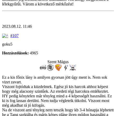
lélekgyűrűi. Várom a következő mérkőzést!
2023.08.12. 11:46
#107
goku5
Hozzászólások:
4965
Szent Mágus
Ez a kis főnix lány is amilyen gyorsan jött úgy ment is. Nem sok
vizet zavart.
Viszont fojtódtak a küzdelmek. Egész jó kis harcok ahhoz képest
hogy még alacsony szintűek. Az eredeti régi harcokra emlékeztet.
HY pedig kénytelen már tényleg mind a 4 képességét használni. Ez
ki is fog lassan derülni. Nem tudja végleteik titkolni. Viszont most
még akadhat rá jó kifogás.
Na de viszont ami tényleg nem tetszik hogy kb 3-4 hónapja léphetett
be a Tang szektába és máris képes pláne ilyen módon használni a