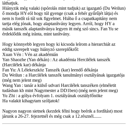
láthatjuk.
Hiányzik még valaki (spórolás mint tudjuk) az igazgató (Du Weilun)
ő mondja HY-ról hogy túl gyenge (csak a fehér gyűrűjét látja) és
nem is fordít rá túl sok figyelmet. Hiába ő a csapatkapitány nem
tartja elég jónak, hogy alaptanítvány legyen. Arról, hogy HY a
másik tanszék alaptanítványa legyen itt még szó sincs. Fan Yu se
érdeklődik még iránta, mint tanítvány.
Hogy könnyebb legyen hogy ki kicsoda leírom a hierarchiát az
eddig szerepelt vagy hiányzó szereplőkről:
Xuan Vén : Vén az akadémián
Yan Shaozhe (Yan dékán) : Az akadémia Hercilélek tanszék
(Harcilélek kar) dékánja
Fan Yu: A Lélekeszköz Tanszék (kar) leendő dékánja
Du Weilun : a Harcilélek tanszék tanulmányi osztályának igazgatója
(még nem jelent meg)
Wang Yan : tanár a külső udvari Harcilélek tanszéken (elméletit
tudásban kb mint Nagymester a DD1ben) (még nem jelent meg)
Yu Zhi : a gólya évfolyam 1. osztályának osztályfőnöke
Ha valakit kihagytam szóljatok!
Nagyon nagyon sietnek (kezdek félni hogy beérik a fordítást) most
járunk a 26-27. fejezetnél és még csak a 12.résznél.......