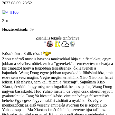
2023.08.09. 23:52
#106
Zsu
Hozzászólások:
59
Zseniális teknős tanítványa
Köszönöm a 8-dik részt!
Zhou tanárnő most is hasznos tanácsokkal látja el a fiatalokat, egyre
jobban a szívéhez nőttek ezek a "gyerekek". Természetesen elvárja a
kis csapattól hogy a legjobban teljesítsenek, ők legyenek a
bajnokok. Wang Dong egyre jobban ragaszkodik főhősünkhöz, amit
észre sem vesz magán. Végre megismerhettünk Xiao Xiao iker harci
lelkeit. Hát tényleg nem kell félteni a "kiscsajt". Sajnáltam Xiao
Xiao-t, érződött hogy még nem fogadták be a csapatba, Wang Dong
nagyon basáskodó, Huo Yuhao mellett, de végül csak sikerült együtt
gyakorolniuk. Tang Ya kicsit túlzásba vitte tanítványa felszerelését.
hehehe Egy egész fegyverraktárt zúdított a nyakába. És végre
megkezdődik az első verseny amit elég gyorsan be is söpört Huo
Yuhao csapata. Ma Xiaotao ismét feltűnik, szeretne újra találkozni a
titokzatos jég lélekmesterrel. Bámulatos volt ahogy megjelentek a