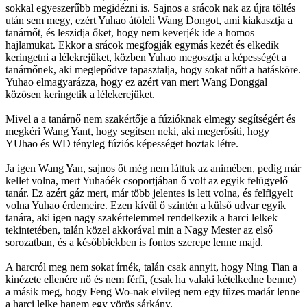
sokkal egyeszerűbb megidézni is. Sajnos a srácok nak az újra töltés
után sem megy, ezért Yuhao átöleli Wang Dongot, ami kiakasztja a
tanárnőt, és leszidja őket, hogy nem keverjék ide a homos
hajlamukat. Ekkor a srácok megfogják egymás kezét és elkedik
keringetni a lélekrejüket, közben Yuhao megosztja a képességét a
tanárnőnek, aki meglepődve tapasztalja, hogy sokat nőtt a hatásköre.
Yuhao elmagyarázza, hogy ez azért van mert Wang Donggal
közösen keringetik a lélekerejüket.
Mivel a a tanárnő nem szakértője a fúzióknak elmegy segítségért és
megkéri Wang Yant, hogy segítsen neki, aki megerősíti, hogy
YUhao és WD tényleg fúziós képességet hoztak létre.
Ja igen Wang Yan, sajnos őt még nem láttuk az animében, pedig már
kellet volna, mert Yuhaóék csoportjában ő volt az egyik felügyelő
tanár. Ez azért gáz mert, már több jelentes is lett volna, és felfigyelt
volna Yuhao érdemeire. Ezen kívül ő szintén a külső udvar egyik
tanára, aki igen nagy szakértelemmel rendelkezik a harci lelkek
tekintetében, talán közel akkorával min a Nagy Mester az első
sorozatban, és a későbbiekben is fontos szerepe lenne majd.
A harcról meg nem sokat írnék, talán csak annyit, hogy Ning Tian a
kinézete ellenére nő és nem férfi, (csak ha valaki kételkedne benne)
a másik meg, hogy Feng Wo-nak elvileg nem egy tüzes madár lenne
a harci lelke hanem egy vörös sárkány.