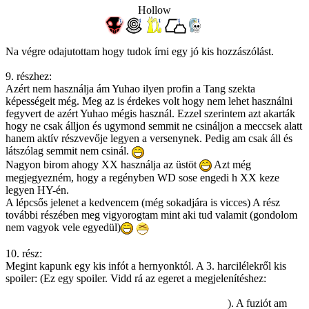
Hollow
Na végre odajutottam hogy tudok írni egy jó kis hozzászólást.
9. részhez:
Azért nem használja ám Yuhao ilyen profin a Tang szekta
képességeit még. Meg az is érdekes volt hogy nem lehet használni
fegyvert de azért Yuhao mégis használ. Ezzel szerintem azt akarták
hogy ne csak álljon és ugymond semmit ne csináljon a meccsek alatt
hanem aktív részvevője legyen a versenynek. Pedig am csak áll és
látszólag semmit nem csinál.
Nagyon birom ahogy XX használja az üstöt
Azt még
megjegyezném, hogy a regényben WD sose engedi h XX keze
legyen HY-én.
A lépcsős jelenet a kedvencem (még sokadjára is vicces) A rész
további részében meg vigyorogtam mint aki tud valamit (gondolom
nem vagyok vele egyedül)
10. rész:
Megint kapunk egy kis infót a hernyonktól. A 3. harcilélekről kis
spoiler: (Ez egy spoiler. Vidd rá az egeret a megjelenítéshez:
Nem a
DD világából származik. A szerző egy másik regényének eggyik
meghatározo mellékszereplóje (ha mondhatom így)
). A fuziót am