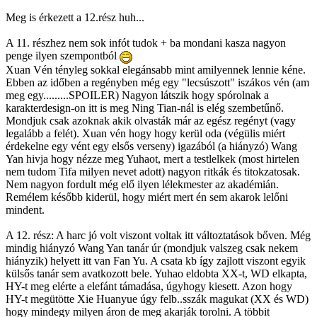
Meg is érkezett a 12.rész huh...
A 11. részhez nem sok infót tudok + ba mondani kasza nagyon
penge ilyen szempontból
Xuan Vén tényleg sokkal elegánsabb mint amilyennek lennie kéne.
Ebben az időben a regényben még egy "lecsúszott" iszákos vén (am
meg egy.........SPOILER) Nagyon látszik hogy spórolnak a
karakterdesign-on itt is meg Ning Tian-nál is elég szembetűnő.
Mondjuk csak azoknak akik olvasták már az egész regényt (vagy
legalább a felét). Xuan vén hogy hogy kerül oda (végülis miért
érdekelne egy vént egy elsős verseny) igazából (a hiányzó) Wang
Yan hivja hogy nézze meg Yuhaot, mert a testlelkek (most hirtelen
nem tudom Tifa milyen nevet adott) nagyon ritkák és titokzatosak.
Nem nagyon fordult még elő ilyen lélekmester az akadémián.
Remélem később kiderül, hogy miért mert én sem akarok lelőni
mindent.
A 12. rész: A harc jó volt viszont voltak itt változtatások bőven. Még
mindig hiányzó Wang Yan tanár úr (mondjuk valszeg csak nekem
hiányzik) helyett itt van Fan Yu. A csata kb így zajlott viszont egyik
külsős tanár sem avatkozott bele. Yuhao eldobta XX-t, WD elkapta,
HY-t meg elérte a elefánt támadása, úgyhogy kiesett. Azon hogy
HY-t megütötte Xie Huanyue úgy felb..sszák magukat (XX és WD)
hogy mindegy milyen áron de meg akarják torolni. A többit