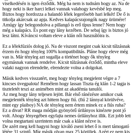
viselkedésén is igen érződik. Még ha nem is tudnám hogy az. Na de
hogy neki is iker harci lelkei vannak valahogy kevésbé lep meg.
Biztos hogy hordozza a halandó lélek legerősebb hari lelkét! De ő is
titkolja akárcsak az apja. Kedves kalapácsrajongók nagy ürümére!
Amúgy így belegondolva a pillangó is erő típus lenne? Nem hogy
még a kalapács. És pont egy lány kezében. De sebaj így is biztos jó
lesz látni. Kíváncsi voltam eleve a klán női használóira is.
Ez a lélekfúziós dolog jó. Na de viszont megint csak kicsit túlzásnak
érzem én hogy tényleg 100% kompatibilitás. Pláne hogy eleve még
van is. Már tényleg azt sugallja a történet hogy ők tényleg
egymásnak vannak rendelve. Kicsit túlzásnak érződő, mintha eleve
valaki nagyon elrendelte, elrendezte volna a dolgokat.
Másik kedves visszatért, meg hogy tényleg megjelent végre a 7
kincses üvegpalota! Remélem hogy lassan Tiszta ég klán 1-2 tagja is
tiszteletét teszi az animében mint az akadémia tanulói.
Az meg hogy lány teljesen lejött. Bár első ránézésre amikor csak
megjelenték tényleg azt hittem hogy fiú. (fiú 2 lánnyal körülvéve,
mint egy plaiboy) NA de tényleg nem értem minek ez a fiús ruha?
Ez a divat? RR maga módján gyönyörű úrilányos kinézete pont jó
volt. Ahogy lényegében egyfajta nemes úrilányhoz illik. Ezt jobb lett
volna megtartani szerintem már csak a klánt nézve is.
De azért meg kell hagyni hogy kiváló zseni lehet ő is mert támogató
létére 31 szintű. Míg másik olyan max 25 körüliek. Azért ez nem kis