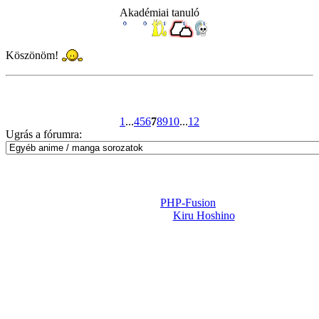
Akadémiai tanuló
Köszönöm!
1
...
4
5
6
7
8
9
10
...
12
Ugrás a fórumra:
Powered by
PHP-Fusion
Design-t készítette:
Kiru Hoshino