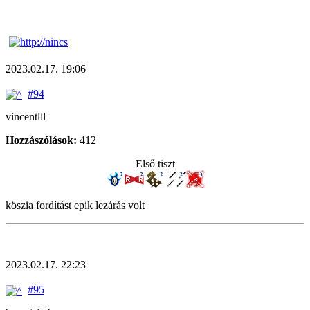
2023.02.17. 19:06
#94
vincentlll
Hozzászólások:
412
Első tiszt
köszia fordítást epik lezárás volt
2023.02.17. 22:23
#95