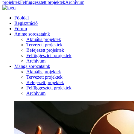
projektek
Felfüggesztett projektek
Archívum
Főoldal
Regisztráció
Fórum
Anime sorozataink
Aktuális projektek
Tervezett projektek
Befejezett projektek
Felfüggesztett projektek
Archívum
Manga sorozataink
Aktuális projektek
Tervezett projektek
Befejezett projektek
Felfüggesztett projektek
Archívum