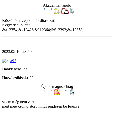
Akadémiai tanuló
Köszönöm szépen a forditásokat!
Kegyetlen jó lett!
&#12354;&#12426;&#12364;&#12392;&#12358;
2023.02.16. 23:50
#93
Danidancso123
Hozzászólások:
22
Újonc máguscéhtag
sztem még nem zárták le
mert még csomo story nincs rendesen be fejezve