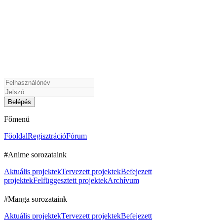
Főmenü
Főoldal
Regisztráció
Fórum
#Anime sorozataink
Aktuális projektek
Tervezett projektek
Befejezett
projektek
Felfüggesztett projektek
Archívum
#Manga sorozataink
Aktuális projektek
Tervezett projektek
Befejezett