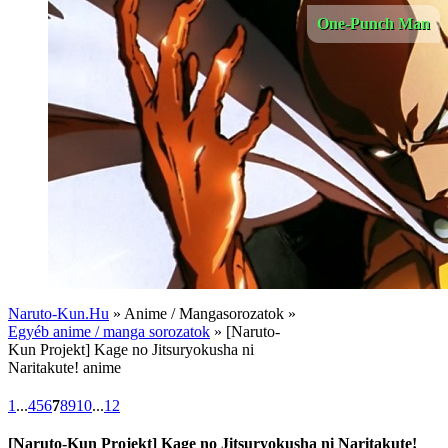
One-Punch Man
Naruto-Kun.Hu
» Anime / Mangasorozatok »
Egyéb anime / manga sorozatok
» [Naruto-
Kun Projekt] Kage no Jitsuryokusha ni
Naritakute! anime
1
...
4
5
6
7
8
9
10
...
12
[Naruto-Kun Projekt] Kage no Jitsuryokusha ni Naritakute!