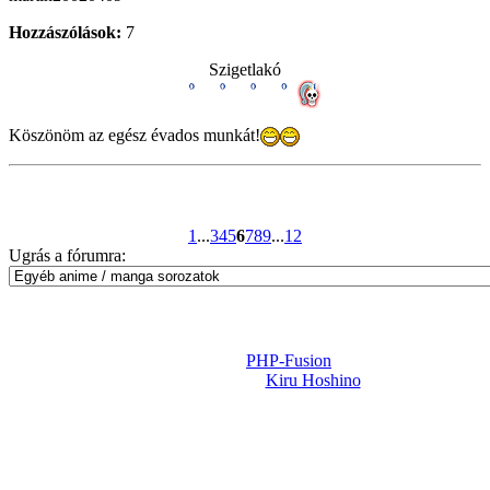
Hozzászólások:
7
Szigetlakó
Köszönöm az egész évados munkát!
1
...
3
4
5
6
7
8
9
...
12
Ugrás a fórumra:
Powered by
PHP-Fusion
Design-t készítette:
Kiru Hoshino