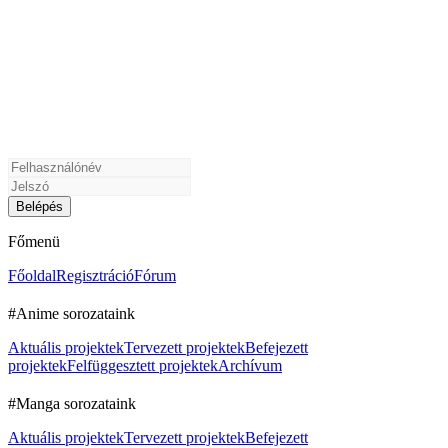
Főmenü
Főoldal
Regisztráció
Fórum
#Anime sorozataink
Aktuális projektek
Tervezett projektek
Befejezett
projektek
Felfüggesztett projektek
Archívum
#Manga sorozataink
Aktuális projektek
Tervezett projektek
Befejezett