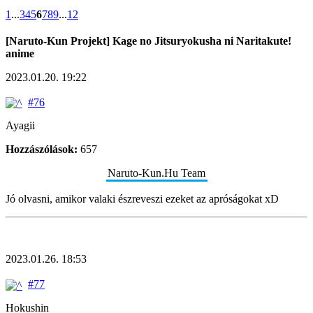
1
...
3
4
5
6
7
8
9
...
12
[Naruto-Kun Projekt] Kage no Jitsuryokusha ni Naritakute!
anime
2023.01.20. 19:22
#76
Ayagii
Hozzászólások:
657
Naruto-Kun.Hu Team
Jó olvasni, amikor valaki észreveszi ezeket az apróságokat xD
2023.01.26. 18:53
#77
Hokushin