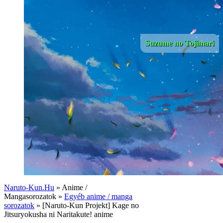
Suzume no Tojimari
Naruto-Kun.Hu
» Anime /
Mangasorozatok »
Egyéb anime / manga
sorozatok
» [Naruto-Kun Projekt] Kage no
Jitsuryokusha ni Naritakute! anime