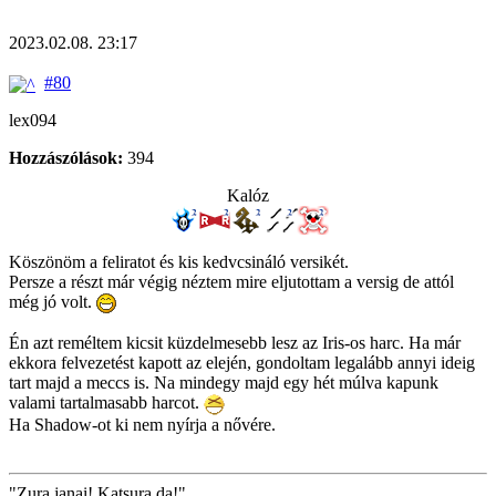
2023.02.08. 23:17
#80
lex094
Hozzászólások:
394
Kalóz
Köszönöm a feliratot és kis kedvcsináló versikét.
Persze a részt már végig néztem mire eljutottam a versig de attól
még jó volt.
Én azt reméltem kicsit küzdelmesebb lesz az Iris-os harc. Ha már
ekkora felvezetést kapott az elején, gondoltam legalább annyi ideig
tart majd a meccs is. Na mindegy majd egy hét múlva kapunk
valami tartalmasabb harcot.
Ha Shadow-ot ki nem nyírja a nővére.
"Zura janai! Katsura da!"