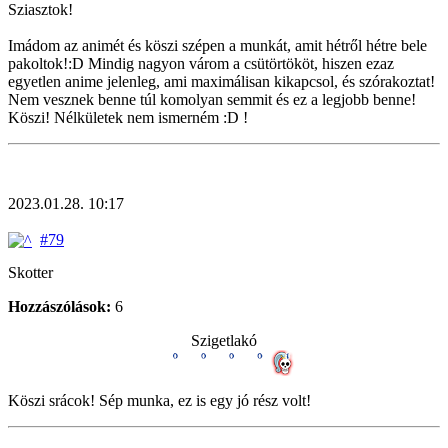
Sziasztok!
Imádom az animét és köszi szépen a munkát, amit hétről hétre bele
pakoltok!:D Mindig nagyon várom a csütörtököt, hiszen ezaz
egyetlen anime jelenleg, ami maximálisan kikapcsol, és szórakoztat!
Nem vesznek benne túl komolyan semmit és ez a legjobb benne!
Köszi! Nélkületek nem ismerném :D !
2023.01.28. 10:17
#79
Skotter
Hozzászólások:
6
Szigetlakó
Köszi srácok! Sép munka, ez is egy jó rész volt!