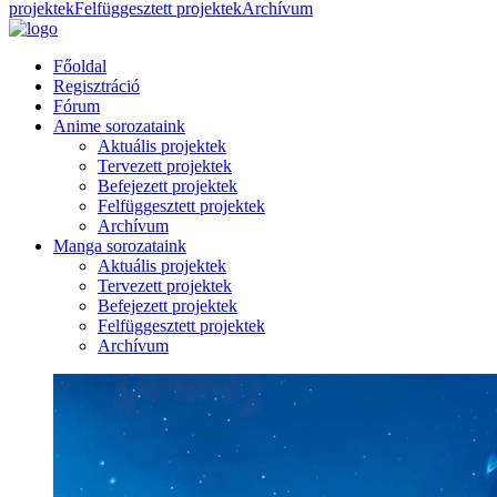
projektek
Felfüggesztett projektek
Archívum
Főoldal
Regisztráció
Fórum
Anime sorozataink
Aktuális projektek
Tervezett projektek
Befejezett projektek
Felfüggesztett projektek
Archívum
Manga sorozataink
Aktuális projektek
Tervezett projektek
Befejezett projektek
Felfüggesztett projektek
Archívum