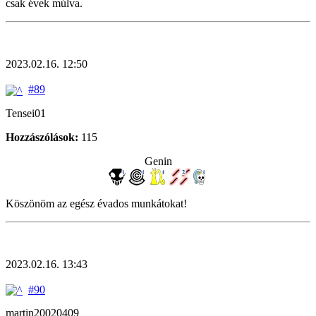
csak évek múlva.
2023.02.16. 12:50
#89
Tensei01
Hozzászólások:
115
Genin
Köszönöm az egész évados munkátokat!
2023.02.16. 13:43
#90
martin20020409