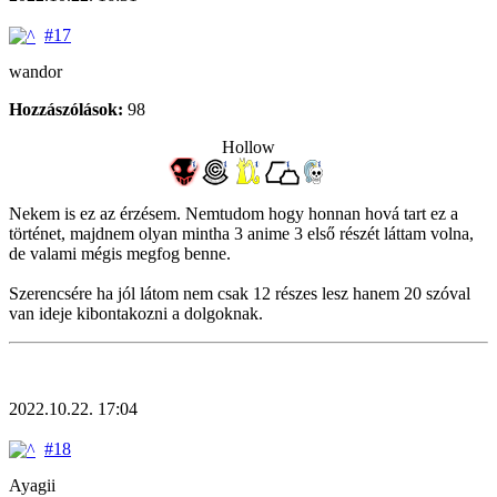
#17
wandor
Hozzászólások:
98
Hollow
Nekem is ez az érzésem. Nemtudom hogy honnan hová tart ez a
történet, majdnem olyan mintha 3 anime 3 első részét láttam volna,
de valami mégis megfog benne.
Szerencsére ha jól látom nem csak 12 részes lesz hanem 20 szóval
van ideje kibontakozni a dolgoknak.
2022.10.22. 17:04
#18
Ayagii