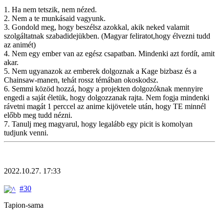
1. Ha nem tetszik, nem nézed.
2. Nem a te munkásaid vagyunk.
3. Gondold meg, hogy beszélsz azokkal, akik neked valamit
szolgáltatnak szabadidejükben. (Magyar feliratot,hogy élvezni tudd
az animét)
4. Nem egy ember van az egész csapatban. Mindenki azt fordít, amit
akar.
5. Nem ugyanazok az emberek dolgoznak a Kage bizbasz és a
Chainsaw-manen, tehát rossz témában okoskodsz.
6. Semmi közöd hozzá, hogy a projekten dolgozóknak mennyire
engedi a saját életük, hogy dolgozzanak rajta. Nem fogja mindenki
rávetni magát 1 perccel az anime kijövetele után, hogy TE minnél
előbb meg tudd nézni.
7. Tanulj meg magyarul, hogy legalább egy picit is komolyan
tudjunk venni.
2022.10.27. 17:33
#30
Tapion-sama