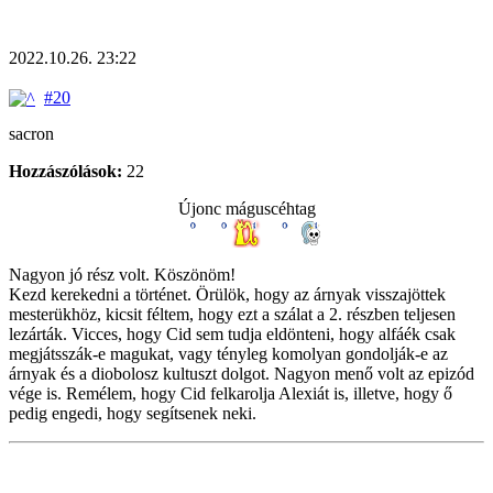
2022.10.26. 23:22
#20
sacron
Hozzászólások:
22
Újonc máguscéhtag
Nagyon jó rész volt. Köszönöm!
Kezd kerekedni a történet. Örülök, hogy az árnyak visszajöttek
mesterükhöz, kicsit féltem, hogy ezt a szálat a 2. részben teljesen
lezárták. Vicces, hogy Cid sem tudja eldönteni, hogy alfáék csak
megjátsszák-e magukat, vagy tényleg komolyan gondolják-e az
árnyak és a diobolosz kultuszt dolgot. Nagyon menő volt az epizód
vége is. Remélem, hogy Cid felkarolja Alexiát is, illetve, hogy ő
pedig engedi, hogy segítsenek neki.