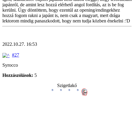
japánról, de amint lesz hozzá elérhető angol fordítás, az is be fog
kerülni. Úgy döntöttem, hogy ezentúl az opening/endingekhez
hozzá fogom rakni a japánt is, nem csak a magyart, mert drága
lektorom mindig panaszkodott, hogy nem tudja közben énekelni :'D
2022.10.27. 16:53
#27
Syrocco
Hozzászólások:
5
Szigetlakó