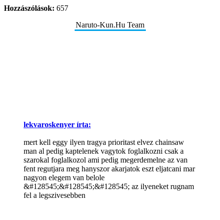
Hozzászólások:
657
Naruto-Kun.Hu Team
lekvaroskenyer írta:
mert kell eggy ilyen tragya prioritast elvez chainsaw
man al pedig kaptelenek vagytok foglalkozni csak a
szarokal foglalkozol ami pedig megerdemelne az van
fent regutjara meg hanyszor akarjatok eszt eljatcani mar
nagyon elegem van belole
&#128545;&#128545;&#128545; az ilyeneket rugnam
fel a legszivesebben