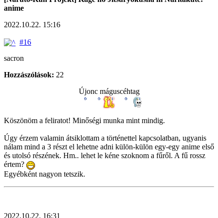
anime
2022.10.22. 15:16
#16
sacron
Hozzászólások:
22
Újonc máguscéhtag
Köszönöm a feliratot! Minőségi munka mint mindig.
Úgy érzem valamin átsiklottam a történettel kapcsolatban, ugyanis
nálam mind a 3 részt el lehetne adni külön-külön egy-egy anime első
és utolsó részének. Hm.. lehet le kéne szoknom a fűről. A fű rossz
értem?
Egyébként nagyon tetszik.
2022.10.22. 16:31