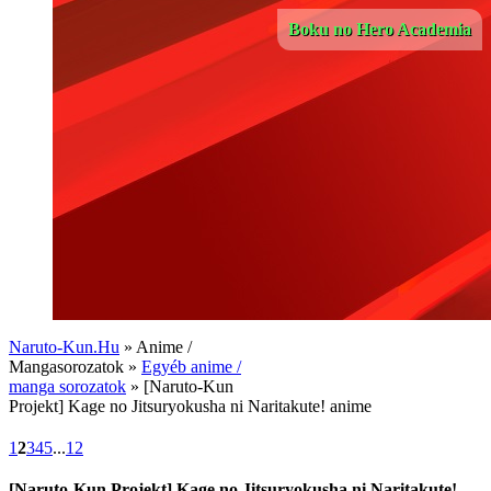
Boku no Hero Academia
Naruto-Kun.Hu
» Anime /
Mangasorozatok »
Egyéb anime /
manga sorozatok
» [Naruto-Kun
Projekt] Kage no Jitsuryokusha ni Naritakute! anime
1
2
3
4
5
...
12
[Naruto-Kun Projekt] Kage no Jitsuryokusha ni Naritakute!