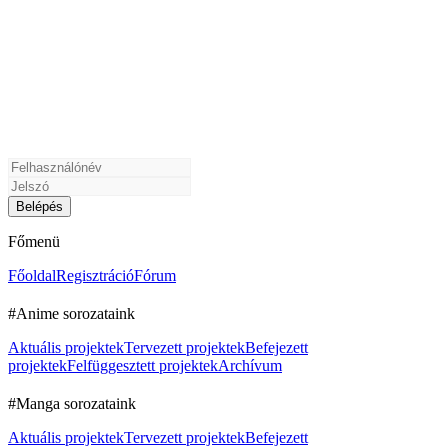
Főmenü
Főoldal
Regisztráció
Fórum
#Anime sorozataink
Aktuális projektek
Tervezett projektek
Befejezett
projektek
Felfüggesztett projektek
Archívum
#Manga sorozataink
Aktuális projektek
Tervezett projektek
Befejezett