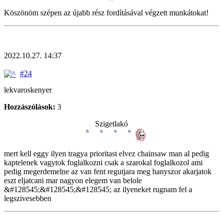
Köszönöm szépen az újabb rész fordításával végzett munkátokat!
2022.10.27. 14:37
#24
lekvaroskenyer
Hozzászólások:
3
Szigetlakó
mert kell eggy ilyen tragya prioritast elvez chainsaw man al pedig
kaptelenek vagytok foglalkozni csak a szarokal foglalkozol ami
pedig megerdemelne az van fent regutjara meg hanyszor akarjatok
eszt eljatcani mar nagyon elegem van belole
&#128545;&#128545;&#128545; az ilyeneket rugnam fel a
legszivesebben