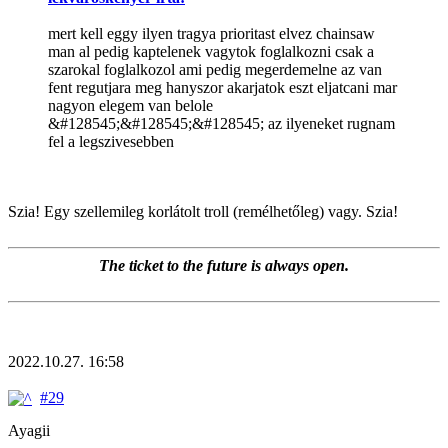
mert kell eggy ilyen tragya prioritast elvez chainsaw
man al pedig kaptelenek vagytok foglalkozni csak a
szarokal foglalkozol ami pedig megerdemelne az van
fent regutjara meg hanyszor akarjatok eszt eljatcani mar
nagyon elegem van belole
&#128545;&#128545;&#128545; az ilyeneket rugnam
fel a legszivesebben
Szia! Egy szellemileg korlátolt troll (remélhetőleg) vagy. Szia!
The ticket to the future is always open.
2022.10.27. 16:58
#29
Ayagii