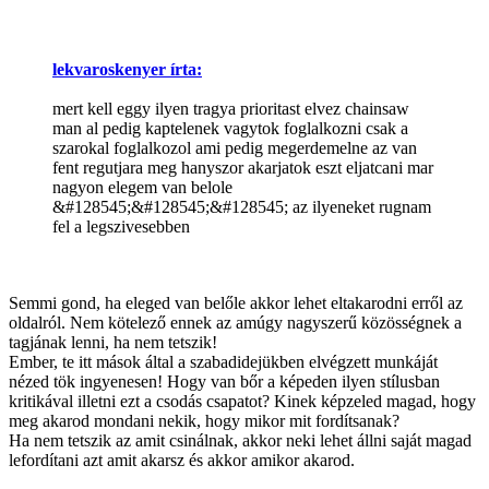
lekvaroskenyer írta:
mert kell eggy ilyen tragya prioritast elvez chainsaw
man al pedig kaptelenek vagytok foglalkozni csak a
szarokal foglalkozol ami pedig megerdemelne az van
fent regutjara meg hanyszor akarjatok eszt eljatcani mar
nagyon elegem van belole
&#128545;&#128545;&#128545; az ilyeneket rugnam
fel a legszivesebben
Semmi gond, ha eleged van belőle akkor lehet eltakarodni erről az
oldalról. Nem kötelező ennek az amúgy nagyszerű közösségnek a
tagjának lenni, ha nem tetszik!
Ember, te itt mások által a szabadidejükben elvégzett munkáját
nézed tök ingyenesen! Hogy van bőr a képeden ilyen stílusban
kritikával illetni ezt a csodás csapatot? Kinek képzeled magad, hogy
meg akarod mondani nekik, hogy mikor mit fordítsanak?
Ha nem tetszik az amit csinálnak, akkor neki lehet állni saját magad
lefordítani azt amit akarsz és akkor amikor akarod.