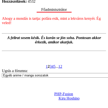
Hozzászólások:
4532
Főadminisztrátor
Ahogy a mondás is tartja: pofára esik, mint a lekváros kenyér. Ég
veled!
A felirat sosem késik. És korán se jön soha. Pontosan akkor
érkezik, amikor akarjuk.
1
2
3
4
5
...
12
Ugrás a fórumra:
Powered by
PHP-Fusion
Design-t készítette:
Kiru Hoshino