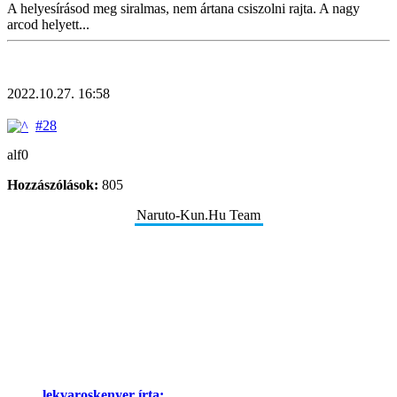
A helyesírásod meg siralmas, nem ártana csiszolni rajta. A nagy
arcod helyett...
2022.10.27. 16:58
#28
alf0
Hozzászólások:
805
Naruto-Kun.Hu Team
lekvaroskenyer írta: