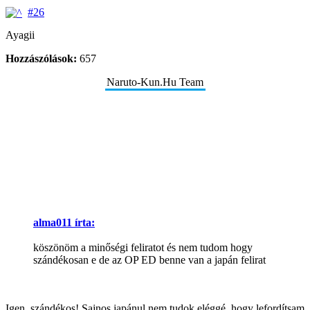
#26
Ayagii
Hozzászólások:
657
Naruto-Kun.Hu Team
alma011 írta:
köszönöm a minőségi feliratot és nem tudom hogy
szándékosan e de az OP ED benne van a japán felirat
Igen, szándékos! Sajnos japánul nem tudok eléggé, hogy lefordítsam