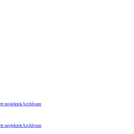
tt projektek
Archívum
tt projektek
Archívum