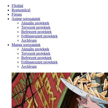
Főoldal
Regisztráció
Fórum
Anime sorozataink
Aktuális projektek
Tervezett projektek
Befejezett projektek
Felfüggesztett projektek
Archívum
Manga sorozataink
Aktuális projektek
Tervezett projektek
Befejezett projektek
Felfüggesztett projektek
Archívum