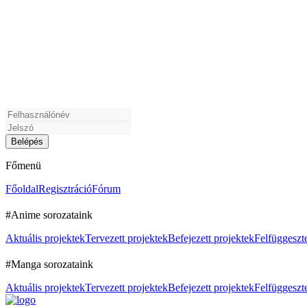
Főmenü
Főoldal
Regisztráció
Fórum
#Anime sorozataink
Aktuális projektek
Tervezett projektek
Befejezett projektek
Felfüggeszte
#Manga sorozataink
Aktuális projektek
Tervezett projektek
Befejezett projektek
Felfüggeszte