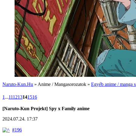
Naruto-Kun.Hu
» Anime / Mangasorozatok »
Egyéb anime / manga s
1
...
11
12
13
14
15
16
[Naruto-Kun Projekt] Spy x Family anime
2024.07.24. 17:37
#196