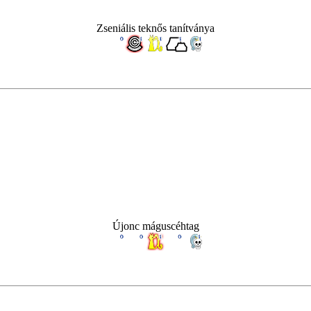
Zseniális teknős tanítványa
Újonc máguscéhtag