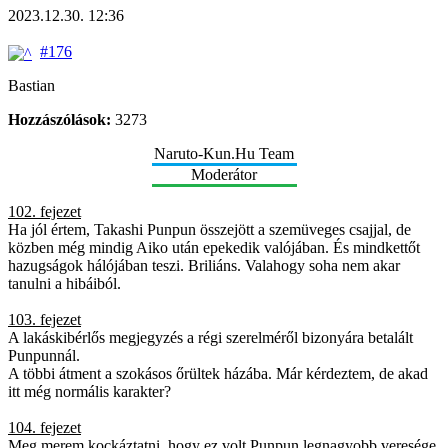
2023.12.30. 12:36
#176
Bastian
Hozzászólások:
3273
Naruto-Kun.Hu Team
Moderátor
102. fejezet
Ha jól értem, Takashi Punpun összejött a szemüveges csajjal, de
közben még mindig Aiko után epekedik valójában. És mindkettőt
hazugságok hálójában teszi. Briliáns. Valahogy soha nem akar
tanulni a hibáiból.
103. fejezet
A lakáskibérlős megjegyzés a régi szerelméről bizonyára betalált
Punpunnál.
A többi átment a szokásos őrültek házába. Már kérdeztem, de akad
itt még normális karakter?
104. fejezet
Meg merem kockáztatni, hogy ez volt Punpun legnagyobb veresége