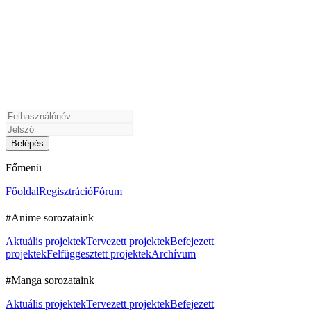
Főmenü
Főoldal
Regisztráció
Fórum
#Anime sorozataink
Aktuális projektek
Tervezett projektek
Befejezett
projektek
Felfüggesztett projektek
Archívum
#Manga sorozataink
Aktuális projektek
Tervezett projektek
Befejezett