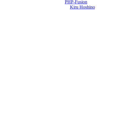
Powered by
PHP-Fusion
Design-t készítette:
Kiru Hoshino