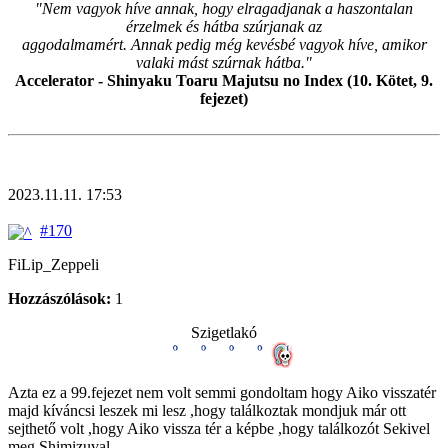
"Nem vagyok híve annak, hogy elragadjanak a haszontalan
érzelmek és hátba szúrjanak az
aggodalmamért. Annak pedig még kevésbé vagyok híve, amikor
valaki mást szúrnak hátba."
Accelerator - Shinyaku Toaru Majutsu no Index (10. Kötet, 9.
fejezet)
2023.11.11. 17:53
#170
FiLip_Zeppeli
Hozzászólások:
1
Szigetlakó
Azta ez a 99.fejezet nem volt semmi gondoltam hogy Aiko visszatér
majd kíváncsi leszek mi lesz ,hogy találkoztak mondjuk már ott
sejthető volt ,hogy Aiko vissza tér a képbe ,hogy találkozót Sekivel
meg Shimizuval.