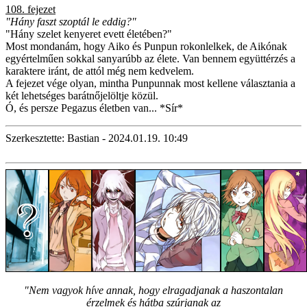
108. fejezet
"Hány faszt szoptál le eddig?"
"Hány szelet kenyeret evett életében?"
Most mondanám, hogy Aiko és Punpun rokonlelkek, de Aikónak
egyértelműen sokkal sanyarúbb az élete. Van bennem együttérzés a
karaktere iránt, de attól még nem kedvelem.
A fejezet vége olyan, mintha Punpunnak most kellene választania a
két lehetséges barátnőjelöltje közül.
Ó, és persze Pegazus életben van... *Sír*
Szerkesztette: Bastian - 2024.01.19. 10:49
"Nem vagyok híve annak, hogy elragadjanak a haszontalan
érzelmek és hátba szúrjanak az