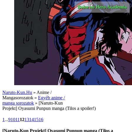
Boku no Hero Academia
Naruto-Kun.Hu
» Anime /
Mangasorozatok »
Egyéb anime /
manga sorozatok
» [Naruto-Kun
Projekt] Oyasumi Punpun manga (Tilos a spoiler!)
1
...
9
10
11
12
13
14
15
16
[Naruto-Kun Projekt] Oyasumi Punpun manga (Tilos a