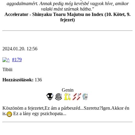
aggodalmamért. Annak pedig még kevésbé vagyok híve, amikor
valaki mást szúrnak hátba."
Accelerator - Shinyaku Toaru Majutsu no Index (10. Kötet, 9.
fejezet)
2024.01.20. 12:56
#179
Tibiii
Hozzászólások:
136
Genin
Köszönöm a fejezetet,Ez ám a párbeszéd...Szeretsz?Igen.Akkor én
is.
Ez a lány egy pszichopata...