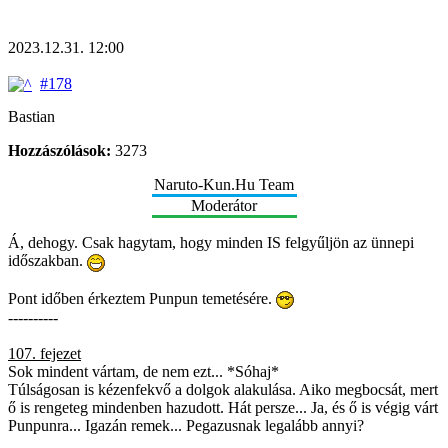
2023.12.31. 12:00
#178
Bastian
Hozzászólások:
3273
Naruto-Kun.Hu Team
Moderátor
Á, dehogy. Csak hagytam, hogy minden IS felgyűljön az ünnepi
időszakban.
Pont időben érkeztem Punpun temetésére.
----------
107. fejezet
Sok mindent vártam, de nem ezt... *Sóhaj*
Túlságosan is kézenfekvő a dolgok alakulása. Aiko megbocsát, mert
ő is rengeteg mindenben hazudott. Hát persze... Ja, és ő is végig várt
Punpunra... Igazán remek... Pegazusnak legalább annyi?