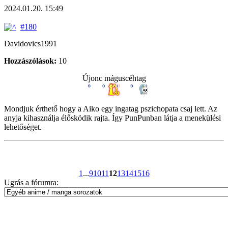
2024.01.20. 15:49
#180
Davidovics1991
Hozzászólások:
10
Újonc máguscéhtag
Mondjuk érthető hogy a Aiko egy ingatag pszichopata csaj lett. Az
anyja kihasználja élősködik rajta. Így PunPunban látja a menekülési
lehetőséget.
1
...
9
10
11
12
13
14
15
16
Ugrás a fórumra: