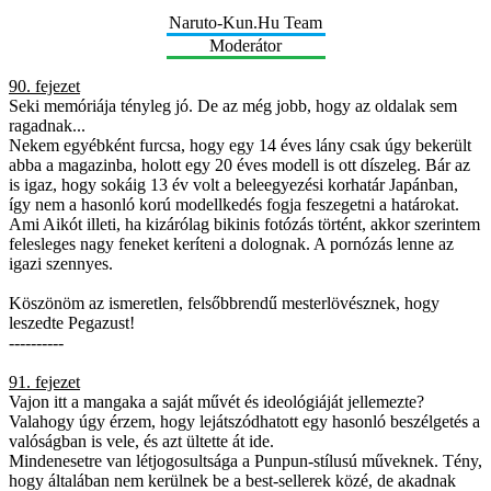
Naruto-Kun.Hu Team
Moderátor
90. fejezet
Seki memóriája tényleg jó. De az még jobb, hogy az oldalak sem
ragadnak...
Nekem egyébként furcsa, hogy egy 14 éves lány csak úgy bekerült
abba a magazinba, holott egy 20 éves modell is ott díszeleg. Bár az
is igaz, hogy sokáig 13 év volt a beleegyezési korhatár Japánban,
így nem a hasonló korú modellkedés fogja feszegetni a határokat.
Ami Aikót illeti, ha kizárólag bikinis fotózás történt, akkor szerintem
felesleges nagy feneket keríteni a dolognak. A pornózás lenne az
igazi szennyes.
Köszönöm az ismeretlen, felsőbbrendű mesterlövésznek, hogy
leszedte Pegazust!
----------
91. fejezet
Vajon itt a mangaka a saját művét és ideológiáját jellemezte?
Valahogy úgy érzem, hogy lejátszódhatott egy hasonló beszélgetés a
valóságban is vele, és azt ültette át ide.
Mindenesetre van létjogosultsága a Punpun-stílusú műveknek. Tény,
hogy általában nem kerülnek be a best-sellerek közé, de akadnak