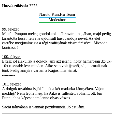
Hozzászólások:
3273
Naruto-Kun.Hu Team
Moderátor
99. fejezet
Miután Punpun meleg gondolatokat ébresztett magában, majd pedig
kirántotta húsát, felvette újdonsült hasubandója nevét. Az élet
cserébe megjutalmazta a régi waifujának visszatérésével. Micsoda
kontraszt!
100. fejezet
Egész jól alakultak a dolgok, ami azt jelenti, hogy hamarosan 3x-5x-
10x rosszabb lesz minden. Aiko sem volt ijesztő, sőt, normálisnak
tűnt. Pedig annyira vártam a Kagoshima témát.
----------
101. fejezet
A dolgok továbbra is jól állnak a két madárka környékén. Vajon
meddig? Nem lepne meg, ha Aiko is füllentett volna itt-ott, bár
Punpunhoz képest nem lenne olyas vészes.
Sachi irányában is vannak pozitívumok. Jó ezt látni.