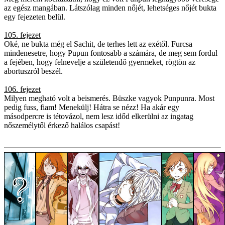
az egész mangában. Látszólag minden nőjét, lehetséges nőjét bukta
egy fejezeten belül.
105. fejezet
Oké, ne bukta még el Sachit, de terhes lett az exétől. Furcsa
mindenesetre, hogy Pupun fontosabb a számára, de meg sem fordul
a fejében, hogy felnevelje a születendő gyermeket, rögtön az
abortuszról beszél.
106. fejezet
Milyen megható volt a beismerés. Büszke vagyok Punpunra. Most
pedig fuss, fiam! Menekülj! Hátra se nézz! Ha akár egy
másodpercre is tétovázol, nem lesz időd elkerülni az ingatag
nőszemélytől érkező halálos csapást!