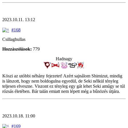
2023.10.11. 13:12
#168
Csillaghullas
Hozzászólások:
779
Hadnagy
Köszi az utóbbi néhány fejezetet! Azért sajnálom Shimizut, mindig
is látszott, hogy nem boldogulna egyedül, de Seki nélkül tényleg
teljesen elveszne. Viszont ez tényleg egy gát lehet Seki amúgy se túl
rózsás életében. Bár talán emiatt nem lépett még a bűnözés útjára.
2023.10.18. 11:00
#169