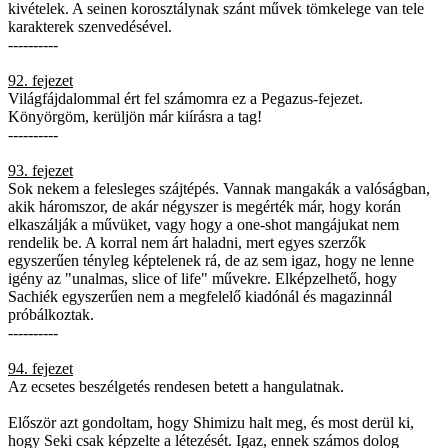
kivételek. A seinen korosztálynak szánt művek tömkelege van tele
karakterek szenvedésével.
----------
92. fejezet
Világfájdalommal ért fel számomra ez a Pegazus-fejezet.
Könyörgöm, kerüljön már kiírásra a tag!
----------
93. fejezet
Sok nekem a felesleges szájtépés. Vannak mangakák a valóságban,
akik háromszor, de akár négyszer is megérték már, hogy korán
elkaszálják a művüket, vagy hogy a one-shot mangájukat nem
rendelik be. A korral nem árt haladni, mert egyes szerzők
egyszerűen tényleg képtelenek rá, de az sem igaz, hogy ne lenne
igény az "unalmas, slice of life" művekre. Elképzelhető, hogy
Sachiék egyszerűen nem a megfelelő kiadónál és magazinnál
próbálkoztak.
----------
94. fejezet
Az ecsetes beszélgetés rendesen betett a hangulatnak.
Először azt gondoltam, hogy Shimizu halt meg, és most derül ki,
hogy Seki csak képzelte a létezését. Igaz, ennek számos dolog