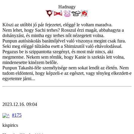
Hadnagy
Köszi az utóbbi jó pár fejezetet, eléggé le voltam maradva.
Nem lehet, hogy Sachi terhes? Rosszul érzi magát, abbahagyta a
dohányzást, és mintha egy terhes nőt nézegetett volna.
Punpun autósiskolás barátnőjével való viszonya megint csak fura.
Seki meg eléggé túlzásba esett a Shimizutól való eltávolodással.
Pegazus be is szippantotta szegényt, és most már nincs, aki
megmentse. Nekem sem rémlik, hogy Kanie is szektás lett volna,
mindenesetre kinézem belőle.
Punpun Takashi-féle személyisége nem sokat lendít az életén. Nem
tudom eldönteni, hogy képzeli-e az egészet, vagy tényleg elkezdett-e
egyetemre járni...
2023.12.16. 09:04
#175
kispirics