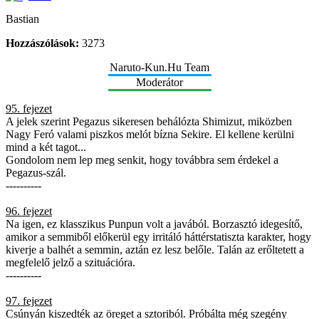
Bastian
Hozzászólások:
3273
Naruto-Kun.Hu Team
Moderátor
95. fejezet
A jelek szerint Pegazus sikeresen behálózta Shimizut, miközben
Nagy Feró valami piszkos melót bízna Sekire. El kellene kerülni
mind a két tagot...
Gondolom nem lep meg senkit, hogy továbbra sem érdekel a
Pegazus-szál.
----------
96. fejezet
Na igen, ez klasszikus Punpun volt a javából. Borzasztó idegesítő,
amikor a semmiből előkerül egy irritáló háttérstatiszta karakter, hogy
kiverje a balhét a semmin, aztán ez lesz belőle. Talán az erőltetett a
megfelelő jelző a szituációra.
----------
97. fejezet
Csúnyán kiszedték az öreget a sztoriból. Próbálta még szegény