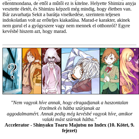
ellentmondana, de ettől a műtől ez is kitelne. Helyette Shimizu anyja
vesztette életét, és Shimizu képzeli még mindig, hogy életben van.
Bár zavarhatja Sekit a barátja viselkedése, szerintem teljesen
indokolatlan volt az erőteljes kiakadása. Marad-e karakter, akinek
nem gurul el a gyógyszere vagy nem mennek el otthonról? Egyre
kevésbé hiszem azt, hogy marad.
"Nem vagyok híve annak, hogy elragadjanak a haszontalan
érzelmek és hátba szúrjanak az
aggodalmamért. Annak pedig még kevésbé vagyok híve, amikor
valaki mást szúrnak hátba."
Accelerator - Shinyaku Toaru Majutsu no Index (10. Kötet, 9.
fejezet)