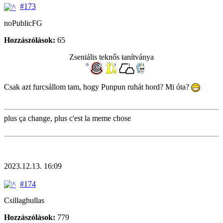
#173
noPublicFG
Hozzászólások:
65
Zseniális teknős tanítványa
Csak azt furcsállom tam, hogy Punpun ruhát hord? Mi óta?
plus ça change, plus c'est la meme chose
2023.12.13. 16:09
#174
Csillaghullas
Hozzászólások:
779