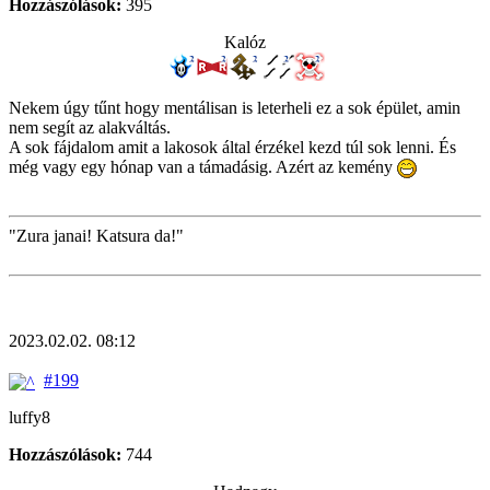
Hozzászólások:
395
Kalóz
Nekem úgy tűnt hogy mentálisan is leterheli ez a sok épület, amin
nem segít az alakváltás.
A sok fájdalom amit a lakosok által érzékel kezd túl sok lenni. És
még vagy egy hónap van a támadásig. Azért az kemény
"Zura janai! Katsura da!"
2023.02.02. 08:12
#199
luffy8
Hozzászólások:
744