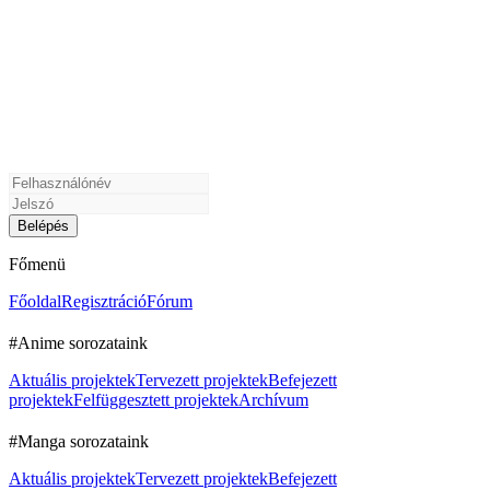
Főmenü
Főoldal
Regisztráció
Fórum
#Anime sorozataink
Aktuális projektek
Tervezett projektek
Befejezett
projektek
Felfüggesztett projektek
Archívum
#Manga sorozataink
Aktuális projektek
Tervezett projektek
Befejezett