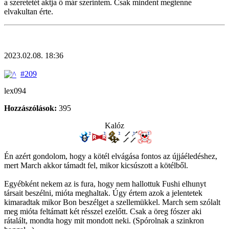
a szeretetét aktja ő már szerintem. Csak mindent megtenne
elvakultan érte.
2023.02.08. 18:36
#209
lex094
Hozzászólások:
395
Kalóz
Én azért gondolom, hogy a kötél elvágása fontos az újjáéledéshez,
mert March akkor támadt fel, mikor kicsúszott a kötélből.
Egyébként nekem az is fura, hogy nem hallottuk Fushi elhunyt
társait beszélni, mióta meghaltak. Úgy értem azok a jelentetek
kimaradtak mikor Bon beszélget a szellemükkel. March sem szólalt
meg mióta feltámatt két résszel ezelőtt. Csak a öreg fószer aki
rátalált, mondta hogy mit mondott neki. (Spórolnak a szinkron