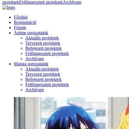
projektek
Felfüggesztett projektek
Archívum
Főoldal
Regisztráció
Fórum
Anime sorozataink
Aktuális projektek
Tervezett projektek
Befejezett projektek
Felfüggesztett projektek
Archívum
Manga sorozataink
Aktuális projektek
Tervezett projektek
Befejezett projektek
Felfüggesztett projektek
Archívum