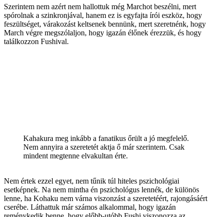
Szerintem nem azért nem hallottuk még Marchot beszélni, mert
spórolnak a szinkronjával, hanem ez is egyfajta írói eszköz, hogy
feszültséget, várakozást keltsenek bennünk, mert szeretnénk, hogy
March végre megszólaljon, hogy igazán élőnek érezzük, és hogy
találkozzon Fushival.
Kahakura meg inkább a fanatikus őrült a jó megfelelő.
Nem annyira a szeretetét aktja ő már szerintem. Csak
mindent megtenne elvakultan érte.
Nem értek ezzel egyet, nem tűnik túl hiteles pszichológiai
esetképnek. Na nem mintha én pszichológus lennék, de különös
lenne, ha Kohaku nem várna viszonzást a szeretetéért, rajongásáért
cserébe. Láthattuk már számos alkalommal, hogy igazán
reménykedik benne, hogy előbb-utóbb Fushi viszonozza az