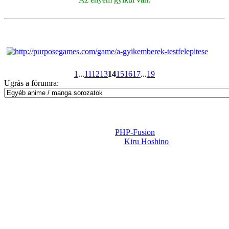
1
...
11
12
13
14
15
16
17
...
19
Ugrás a fórumra:
Powered by
PHP-Fusion
Design-t készítette:
Kiru Hoshino