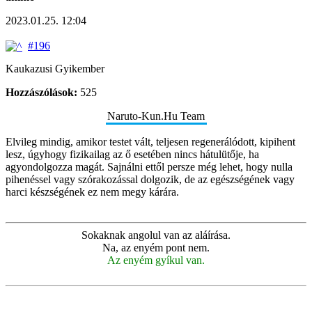
2023.01.25. 12:04
#196
Kaukazusi Gyikember
Hozzászólások:
525
Naruto-Kun.Hu Team
Elvileg mindig, amikor testet vált, teljesen regenerálódott, kipihent
lesz, úgyhogy fizikailag az ő esetében nincs hátulütője, ha
agyondolgozza magát. Sajnálni ettől persze még lehet, hogy nulla
pihenéssel vagy szórakozással dolgozik, de az egészségének vagy
harci készségének ez nem megy kárára.
Sokaknak angolul van az aláírása.
Na, az enyém pont nem.
Az enyém gyíkul van.