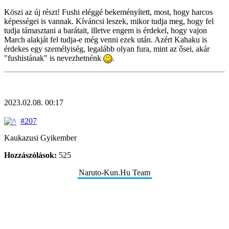
Köszi az új részt! Fushi eléggé bekeményített, most, hogy harcos
képességei is vannak. Kíváncsi leszek, mikor tudja meg, hogy fel
tudja támasztani a barátait, illetve engem is érdekel, hogy vajon
March alakját fel tudja-e még venni ezek után. Azért Kahaku is
érdekes egy személyiség, legalább olyan fura, mint az ősei, akár
"fushistának" is nevezhetnénk
.
2023.02.08. 00:17
#207
Kaukazusi Gyikember
Hozzászólások:
525
Naruto-Kun.Hu Team