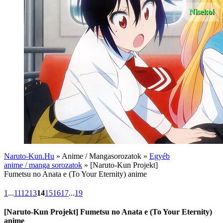
Nisekoi
Naruto-Kun.Hu
» Anime / Mangasorozatok »
Egyéb
anime / manga sorozatok
» [Naruto-Kun Projekt]
Fumetsu no Anata e (To Your Eternity) anime
1
...
11
12
13
14
15
16
17
...
19
[Naruto-Kun Projekt] Fumetsu no Anata e (To Your Eternity)
anime