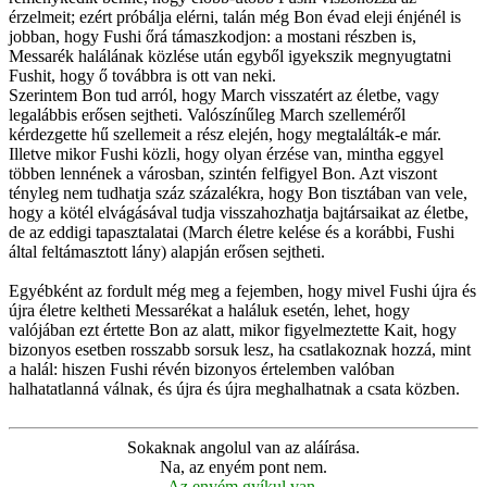
érzelmeit; ezért próbálja elérni, talán még Bon évad eleji énjénél is
jobban, hogy Fushi őrá támaszkodjon: a mostani részben is,
Messarék halálának közlése után egyből igyekszik megnyugtatni
Fushit, hogy ő továbbra is ott van neki.
Szerintem Bon tud arról, hogy March visszatért az életbe, vagy
legalábbis erősen sejtheti. Valószínűleg March szelleméről
kérdezgette hű szellemeit a rész elején, hogy megtalálták-e már.
Illetve mikor Fushi közli, hogy olyan érzése van, mintha eggyel
többen lennének a városban, szintén felfigyel Bon. Azt viszont
tényleg nem tudhatja száz százalékra, hogy Bon tisztában van vele,
hogy a kötél elvágásával tudja visszahozhatja bajtársaikat az életbe,
de az eddigi tapasztalatai (March életre kelése és a korábbi, Fushi
által feltámasztott lány) alapján erősen sejtheti.
Egyébként az fordult még meg a fejemben, hogy mivel Fushi újra és
újra életre keltheti Messarékat a haláluk esetén, lehet, hogy
valójában ezt értette Bon az alatt, mikor figyelmeztette Kait, hogy
bizonyos esetben rosszabb sorsuk lesz, ha csatlakoznak hozzá, mint
a halál: hiszen Fushi révén bizonyos értelemben valóban
halhatatlanná válnak, és újra és újra meghalhatnak a csata közben.
Sokaknak angolul van az aláírása.
Na, az enyém pont nem.
Az enyém gyíkul van.