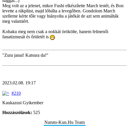
haggal...)
Meg volt az a jelenet, mikor Fushi elkészítette March testét, és Bon
levette a rákplüst, majd lóbálta a levegőben. Gondolom March
szelleme kérte tőle vagy hiányolta a játékát de azt sem animálták
meg valamiért.
Kohaku meg nem csak a nokkát örökölte, hanem felmenői
fanatizmusát és őrületét is
"Zura janai! Katsura da!"
2023.02.08. 19:17
#210
Kaukazusi Gyikember
Hozzászólások:
525
Naruto-Kun.Hu Team