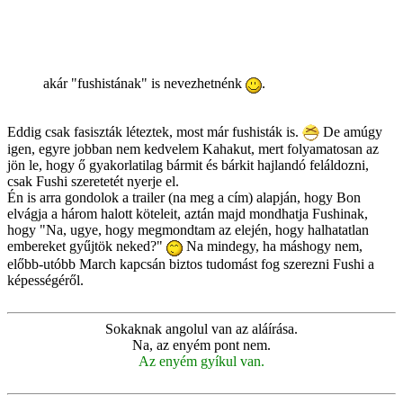
akár "fushistának" is nevezhetnénk
.
Eddig csak fasiszták léteztek, most már fushisták is.
De amúgy
igen, egyre jobban nem kedvelem Kahakut, mert folyamatosan az
jön le, hogy ő gyakorlatilag bármit és bárkit hajlandó feláldozni,
csak Fushi szeretetét nyerje el.
Én is arra gondolok a trailer (na meg a cím) alapján, hogy Bon
elvágja a három halott köteleit, aztán majd mondhatja Fushinak,
hogy "Na, ugye, hogy megmondtam az elején, hogy halhatatlan
embereket gyűjtök neked?"
Na mindegy, ha máshogy nem,
előbb-utóbb March kapcsán biztos tudomást fog szerezni Fushi a
képességéről.
Sokaknak angolul van az aláírása.
Na, az enyém pont nem.
Az enyém gyíkul van.