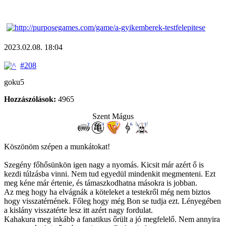
2023.02.08. 18:04
#208
goku5
Hozzászólások:
4965
Szent Mágus
Köszönöm szépen a munkátokat!
Szegény főhősünkön igen nagy a nyomás. Kicsit már azért ő is
kezdi túlzásba vinni. Nem tud egyedül mindenkit megmenteni. Ezt
meg kéne már értenie, és támaszkodhatna másokra is jobban.
Az meg hogy ha elvágnák a köteleket a testekről még nem biztos
hogy visszatérnének. Főleg hogy még Bon se tudja ezt. Lényegében
a kislány visszatérte lesz itt azért nagy fordulat.
Kahakura meg inkább a fanatikus őrült a jó megfelelő. Nem annyira