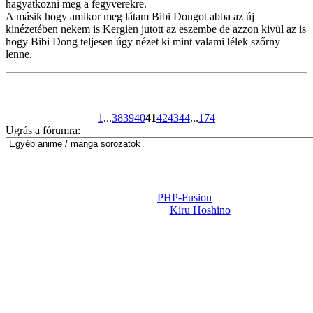
hagyatkozni meg a fegyverekre.
A másik hogy amikor meg látam Bibi Dongot abba az új
kinézetében nekem is Kergien jutott az eszembe de azzon kivül az is
hogy Bibi Dong teljesen úgy nézet ki mint valami lélek szőrny
lenne.
1
...
38
39
40
41
42
43
44
...
174
Ugrás a fórumra:
Powered by
PHP-Fusion
Design-t készítette:
Kiru Hoshino