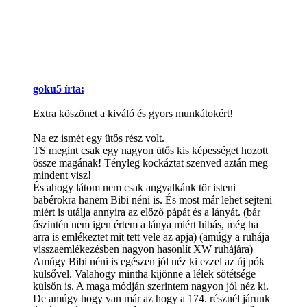
goku5 írta:
Extra köszönet a kiváló és gyors munkátokért!
Na ez ismét egy ütős rész volt.
TS megint csak egy nagyon ütős kis képességet hozott
össze magának! Tényleg kockáztat szenved aztán meg
mindent visz!
És ahogy látom nem csak angyalkánk tör isteni
babérokra hanem Bibi néni is. És most már lehet sejteni
miért is utálja annyira az előző pápát és a lányát. (bár
őszintén nem igen értem a lánya miért hibás, még ha
arra is emlékeztet mit tett vele az apja) (amúgy a ruhája
visszaemlékezésben nagyon hasonlít XW ruhájára)
Amúgy Bibi néni is egészen jól néz ki ezzel az új pók
külsővel. Valahogy mintha kijönne a lélek sötétsége
külsőn is. A maga módján szerintem nagyon jól néz ki.
De amúgy hogy van már az hogy a 174. résznél járunk