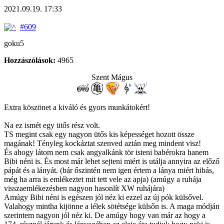
2021.09.19. 17:33
#609
goku5
Hozzászólások:
4965
Szent Mágus
Extra köszönet a kiváló és gyors munkátokért!
Na ez ismét egy ütős rész volt.
TS megint csak egy nagyon ütős kis képességet hozott össze
magának! Tényleg kockáztat szenved aztán meg mindent visz!
És ahogy látom nem csak angyalkánk tör isteni babérokra hanem
Bibi néni is. És most már lehet sejteni miért is utálja annyira az előző
pápát és a lányát. (bár őszintén nem igen értem a lánya miért hibás,
még ha arra is emlékeztet mit tett vele az apja) (amúgy a ruhája
visszaemlékezésben nagyon hasonlít XW ruhájára)
Amúgy Bibi néni is egészen jól néz ki ezzel az új pók külsővel.
Valahogy mintha kijönne a lélek sötétsége külsőn is. A maga módján
szerintem nagyon jól néz ki. De amúgy hogy van már az hogy a