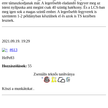
erre támaszkodjanak már. A legerősebb eladandó fegyver meg az
isteni nyílpuska ami megint csak 40 szintig hatékony. És a LCS-ban
meg igen sok a magas szintű ember. A legerősebb fegyverek is
szerintem 1-2 példányban készülnek el és azok is TS kezében
lesznek.
2021.09.19. 19:29
#613
HePe83
Hozzászólások:
55
Zseniális teknős tanítványa
Köszi a munkátokat .