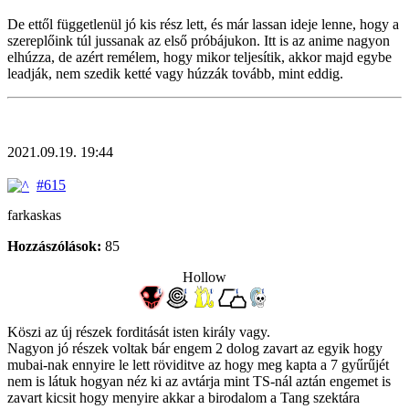
De ettől függetlenül jó kis rész lett, és már lassan ideje lenne, hogy a
szereplőink túl jussanak az első próbájukon. Itt is az anime nagyon
elhúzza, de azért remélem, hogy mikor teljesítik, akkor majd egybe
leadják, nem szedik ketté vagy húzzák tovább, mint eddig.
2021.09.19. 19:44
#615
farkaskas
Hozzászólások:
85
Hollow
Köszi az új részek forditását isten király vagy.
Nagyon jó részek voltak bár engem 2 dolog zavart az egyik hogy
mubai-nak ennyire le lett röviditve az hogy meg kapta a 7 gyűrűjét
nem is látuk hogyan néz ki az avtárja mint TS-nál aztán engemet is
zavart kicsit hogy menyire akkar a birodalom a Tang szektára