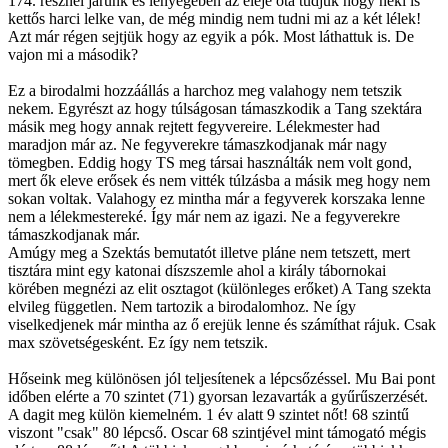
174. résznél járunk és lényegében az eleje óta tudjuk hogy neki is
kettős harci lelke van, de még mindig nem tudni mi az a két lélek!
Azt már régen sejtjük hogy az egyik a pók. Most láthattuk is. De
vajon mi a második?
Ez a birodalmi hozzáállás a harchoz meg valahogy nem tetszik
nekem. Egyrészt az hogy túlságosan támaszkodik a Tang szektára
másik meg hogy annak rejtett fegyvereire. Lélekmester had
maradjon már az. Ne fegyverekre támaszkodjanak már nagy
tömegben. Eddig hogy TS meg társai használták nem volt gond,
mert ők eleve erősek és nem vitték túlzásba a másik meg hogy nem
sokan voltak. Valahogy ez mintha már a fegyverek korszaka lenne
nem a lélekmestereké. Így már nem az igazi. Ne a fegyverekre
támaszkodjanak már.
Amúgy meg a Szektás bemutatót illetve pláne nem tetszett, mert
tisztára mint egy katonai díszszemle ahol a király tábornokai
körében megnézi az elit osztagot (különleges erőket) A Tang szekta
elvileg független. Nem tartozik a birodalomhoz. Ne így
viselkedjenek már mintha az ő erejük lenne és számíthat rájuk. Csak
max szövetségesként. Ez így nem tetszik.
Hőseink meg különösen jól teljesítenek a lépcsőzéssel. Mu Bai pont
időben elérte a 70 szintet (71) gyorsan lezavarták a gyűrűszerzését.
A dagit meg külön kiemelném. 1 év alatt 9 szintet nőt! 68 szintű
viszont "csak" 80 lépcső. Oscar 68 szintjével mint támogató mégis