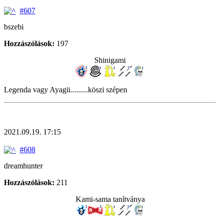
#607
bszebi
Hozzászólások:
197
Shinigami
Legenda vagy Ayagii.........köszi szépen
2021.09.19. 17:15
#608
dreamhunter
Hozzászólások:
211
Kami-sama tanítványa