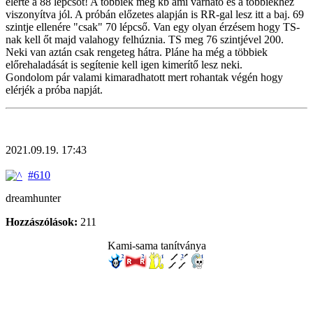
elérte a 88 lépcsőt! A többiek meg kb ami várható és a többiekhez
viszonyítva jól. A próbán előzetes alapján is RR-gal lesz itt a baj. 69
szintje ellenére "csak" 70 lépcső. Van egy olyan érzésem hogy TS-
nak kell őt majd valahogy felhúznia. TS meg 76 szintjével 200.
Neki van aztán csak rengeteg hátra. Pláne ha még a többiek
előrehaladását is segítenie kell igen kimerítő lesz neki.
Gondolom pár valami kimaradhatott mert rohantak végén hogy
elérjék a próba napját.
2021.09.19. 17:43
#610
dreamhunter
Hozzászólások:
211
Kami-sama tanítványa