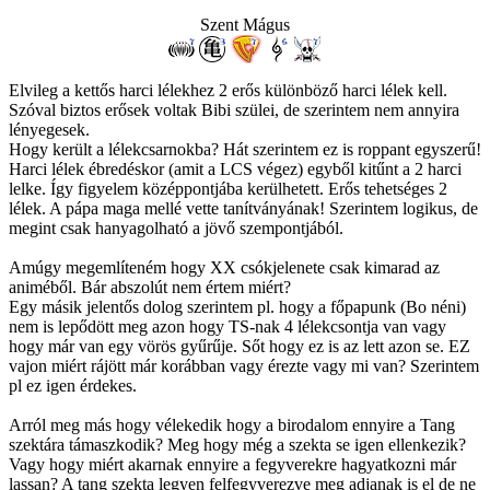
Szent Mágus
Elvileg a kettős harci lélekhez 2 erős különböző harci lélek kell.
Szóval biztos erősek voltak Bibi szülei, de szerintem nem annyira
lényegesek.
Hogy került a lélekcsarnokba? Hát szerintem ez is roppant egyszerű!
Harci lélek ébredéskor (amit a LCS végez) egyből kitűnt a 2 harci
lelke. Így figyelem középpontjába kerülhetett. Erős tehetséges 2
lélek. A pápa maga mellé vette tanítványának! Szerintem logikus, de
megint csak hanyagolható a jövő szempontjából.
Amúgy megemlíteném hogy XX csókjelenete csak kimarad az
animéből. Bár abszolút nem értem miért?
Egy másik jelentős dolog szerintem pl. hogy a főpapunk (Bo néni)
nem is lepődött meg azon hogy TS-nak 4 lélekcsontja van vagy
hogy már van egy vörös gyűrűje. Sőt hogy ez is az lett azon se. EZ
vajon miért rájött már korábban vagy érezte vagy mi van? Szerintem
pl ez igen érdekes.
Arról meg más hogy vélekedik hogy a birodalom ennyire a Tang
szektára támaszkodik? Meg hogy még a szekta se igen ellenkezik?
Vagy hogy miért akarnak ennyire a fegyverekre hagyatkozni már
lassan? A tang szekta legyen felfegyverezve meg adjanak is el de ne