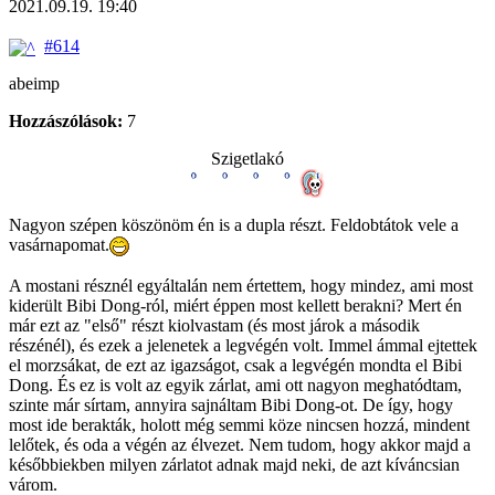
2021.09.19. 19:40
#614
abeimp
Hozzászólások:
7
Szigetlakó
Nagyon szépen köszönöm én is a dupla részt. Feldobtátok vele a
vasárnapomat.
A mostani résznél egyáltalán nem értettem, hogy mindez, ami most
kiderült Bibi Dong-ról, miért éppen most kellett berakni? Mert én
már ezt az "első" részt kiolvastam (és most járok a második
részénél), és ezek a jelenetek a legvégén volt. Immel ámmal ejtettek
el morzsákat, de ezt az igazságot, csak a legvégén mondta el Bibi
Dong. És ez is volt az egyik zárlat, ami ott nagyon meghatódtam,
szinte már sírtam, annyira sajnáltam Bibi Dong-ot. De így, hogy
most ide berakták, holott még semmi köze nincsen hozzá, mindent
lelőtek, és oda a végén az élvezet. Nem tudom, hogy akkor majd a
későbbiekben milyen zárlatot adnak majd neki, de azt kíváncsian
várom.