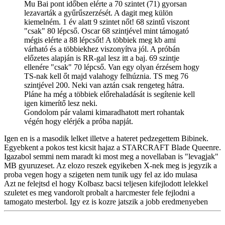
Mu Bai pont időben elérte a 70 szintet (71) gyorsan
lezavarták a gyűrűszerzését. A dagit meg külön
kiemelném. 1 év alatt 9 szintet nőt! 68 szintű viszont
"csak" 80 lépcső. Oscar 68 szintjével mint támogató
mégis elérte a 88 lépcsőt! A többiek meg kb ami
várható és a többiekhez viszonyítva jól. A próbán
előzetes alapján is RR-gal lesz itt a baj. 69 szintje
ellenére "csak" 70 lépcső. Van egy olyan érzésem hogy
TS-nak kell őt majd valahogy felhúznia. TS meg 76
szintjével 200. Neki van aztán csak rengeteg hátra.
Pláne ha még a többiek előrehaladását is segítenie kell
igen kimerítő lesz neki.
Gondolom pár valami kimaradhatott mert rohantak
végén hogy elérjék a próba napját.
Igen en is a masodik lelket illetve a hateret pedzegettem Bibinek.
Egyebkent a pokos test kicsit hajaz a STARCRAFT Blade Queenre.
Igazabol semmi nem maradt ki most meg a novellaban is "levagjak"
MB gyuruzeset. Az elozo reszek egyikeben X-nek meg is jegyzik a
proba vegen hogy a szigeten nem tunik ugy fel az ido mulasa
Azt ne felejtsd el hogy Kolbasz bacsi teljesen kifejlodott lelekkel
szuletet es meg vandorolt probalt a harcmester fele fejlodni a
tamogato mesterbol. Igy ez is kozre jatszik a jobb eredmenyeben