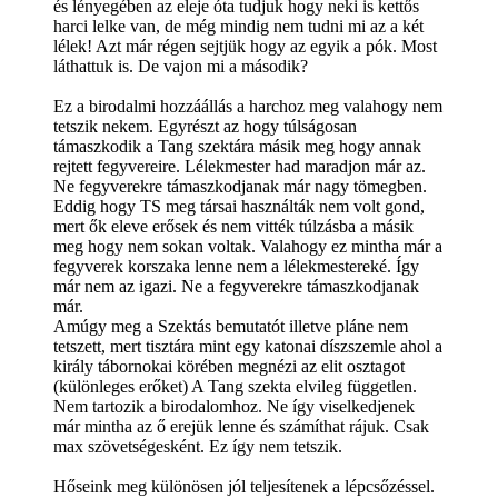
és lényegében az eleje óta tudjuk hogy neki is kettős
harci lelke van, de még mindig nem tudni mi az a két
lélek! Azt már régen sejtjük hogy az egyik a pók. Most
láthattuk is. De vajon mi a második?
Ez a birodalmi hozzáállás a harchoz meg valahogy nem
tetszik nekem. Egyrészt az hogy túlságosan
támaszkodik a Tang szektára másik meg hogy annak
rejtett fegyvereire. Lélekmester had maradjon már az.
Ne fegyverekre támaszkodjanak már nagy tömegben.
Eddig hogy TS meg társai használták nem volt gond,
mert ők eleve erősek és nem vitték túlzásba a másik
meg hogy nem sokan voltak. Valahogy ez mintha már a
fegyverek korszaka lenne nem a lélekmestereké. Így
már nem az igazi. Ne a fegyverekre támaszkodjanak
már.
Amúgy meg a Szektás bemutatót illetve pláne nem
tetszett, mert tisztára mint egy katonai díszszemle ahol a
király tábornokai körében megnézi az elit osztagot
(különleges erőket) A Tang szekta elvileg független.
Nem tartozik a birodalomhoz. Ne így viselkedjenek
már mintha az ő erejük lenne és számíthat rájuk. Csak
max szövetségesként. Ez így nem tetszik.
Hőseink meg különösen jól teljesítenek a lépcsőzéssel.