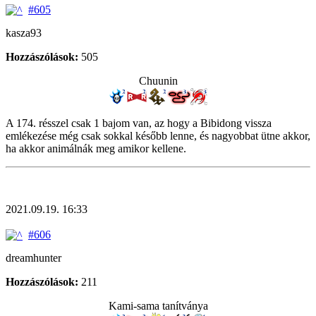
#605
kasza93
Hozzászólások:
505
Chuunin
A 174. résszel csak 1 bajom van, az hogy a Bibidong vissza
emlékezése még csak sokkal később lenne, és nagyobbat ütne akkor,
ha akkor animálnák meg amikor kellene.
2021.09.19. 16:33
#606
dreamhunter
Hozzászólások:
211
Kami-sama tanítványa