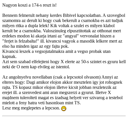
Nagyon koszi a 174-s reszt is!
Bennem felmerult nehany kerdes Bibivel kapcsolatban. A szovegbol
szamomra az derult ki hogy csak bekerult a csarnokba es azt tudjuk
milyen ritka a dupla lelek! Kik voltak a szulei es milyen klabol
kerult be a csarnokba. Valoszinuleg elpusztitottak az otthonat mert
erdekes modon ki akarja irtani az "angyal" vervonalat hiszen a
"ferjet is felzabalta!" ill. kivancsi vagyok a masodik lelkere mert az
elso ha minden igaz az egy fajta pok.
Kivancsi leszek a vegsojutalmakra amit a vegso probak utan
kapnak.
Azt sem szabad elfelejteni hogy X elerte az 50-s szintet es gyuru kell
neki de O nem kap elvileg az istentol.
Az angolnyelvu novellaban (csak a lepcsotol olvasom) Annyi az
elteres hogy: Dagi amikor elojon akkor mesztelen igy jot rohognek
rajta. TS kopasz mikor elojon illetve kicsit jobban reszletezik az
erejet ill. a szenvedest ami aran megszerzi a gyurut. Illetve X
majdnem tulerolteti magat es izadsag helyett ver szivarog a testebol
mielott a feny hatra veti hasonloan mint TS.
Lesz meg meglepetes a lepcson.