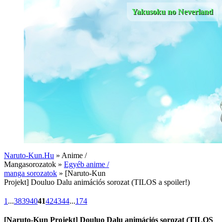
Yakusoku no Neverland
Naruto-Kun.Hu
» Anime /
Mangasorozatok »
Egyéb anime /
manga sorozatok
» [Naruto-Kun
Projekt] Douluo Dalu animációs sorozat (TILOS a spoiler!)
1
...
38
39
40
41
42
43
44
...
174
[Naruto-Kun Projekt] Douluo Dalu animációs sorozat (TILOS