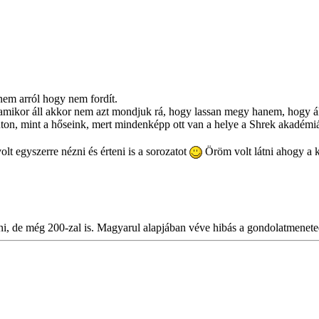
anem arról hogy nem fordít.
 de amikor áll akkor nem azt mondjuk rá, hogy lassan megy hanem, hogy 
úton, mint a hőseink, mert mindenképp ott van a helye a Shrek akadémiá
t egyszerre nézni és érteni is a sorozatot
Öröm volt látni ahogy a ke
ni, de még 200-zal is. Magyarul alapjában véve hibás a gondolatmenete