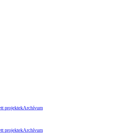
tt projektek
Archívum
tt projektek
Archívum