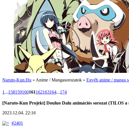
Naruto-Kun.Hu
» Anime / Mangasorozatok »
Egyéb anime / manga s
1
...
158
159
160
161
162
163
164
...
174
[Naruto-Kun Projekt] Douluo Dalu animációs sorozat (TILOS a s
2023.12.04. 22:16
#2401