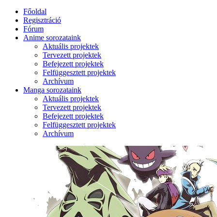
Főoldal
Regisztráció
Fórum
Anime sorozataink
Aktuális projektek
Tervezett projektek
Befejezett projektek
Felfüggesztett projektek
Archívum
Manga sorozataink
Aktuális projektek
Tervezett projektek
Befejezett projektek
Felfüggesztett projektek
Archívum