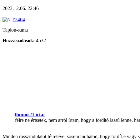
2023.12.06. 22:46
#2404
Tapion-sama
Hozzászólások:
4532
lhunor21 írta:
félre ne értsetek, nem arról írtam, hogy a fordító lassú lenne, h
Minden rosszindulatot félretéve: sosem tudhatod, hogy fordít-e vagy 