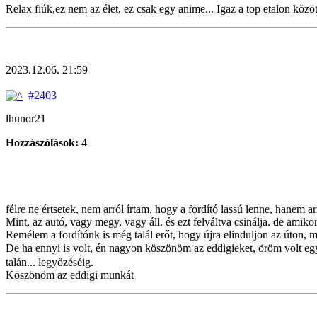
Relax fiúk,ez nem az élet, ez csak egy anime... Igaz a top etalon közö
2023.12.06. 21:59
#2403
lhunor21
Hozzászólások:
4
félre ne értsetek, nem arról írtam, hogy a fordító lassú lenne, hanem a
Mint, az autó, vagy megy, vagy áll. és ezt felváltva csinálja. de am
Remélem a fordítónk is még talál erőt, hogy újra elinduljon az úton, 
De ha ennyi is volt, én nagyon köszönöm az eddigieket, öröm volt egys
talán... legyőzéséig.
Köszönöm az eddigi munkát