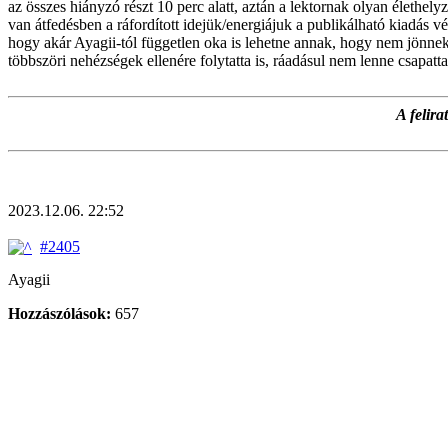
az összes hiányzó részt 10 perc alatt, aztán a lektornak olyan élethel
van átfedésben a ráfordított idejük/energiájuk a publikálható kiadás 
hogy akár Ayagii-tól független oka is lehetne annak, hogy nem jönnek a
többszöri nehézségek ellenére folytatta is, ráadásul nem lenne csapat
A felir
2023.12.06. 22:52
#2405
Ayagii
Hozzászólások:
657