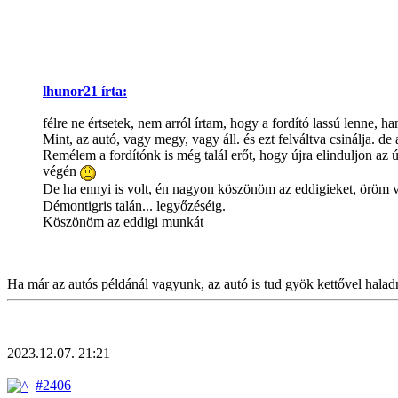
lhunor21 írta:
félre ne értsetek, nem arról írtam, hogy a fordító lassú lenne, h
Mint, az autó, vagy megy, vagy áll. és ezt felváltva csinálja.
Remélem a fordítónk is még talál erőt, hogy újra elinduljon az 
végén
De ha ennyi is volt, én nagyon köszönöm az eddigieket, öröm vol
Démontigris talán... legyőzéséig.
Köszönöm az eddigi munkát
Ha már az autós példánál vagyunk, az autó is tud gyök kettővel halad
2023.12.07. 21:21
#2406