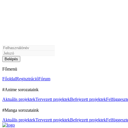
Főmenü
Főoldal
Regisztráció
Fórum
#Anime sorozataink
Aktuális projektek
Tervezett projektek
Befejezett projektek
Felfüggeszte
#Manga sorozataink
Aktuális projektek
Tervezett projektek
Befejezett projektek
Felfüggeszte