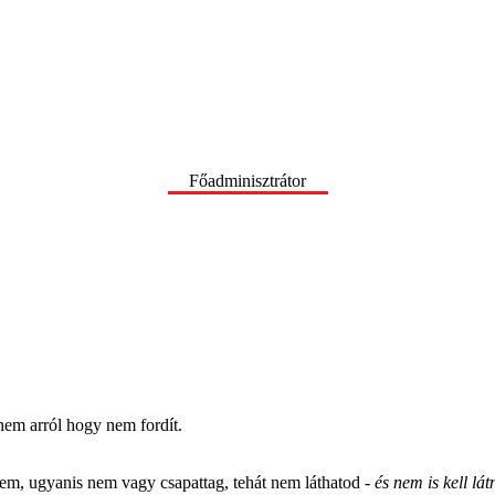
Főadminisztrátor
anem arról hogy nem fordít.
sem, ugyanis nem vagy csapattag, tehát nem láthatod -
és nem is kell lá