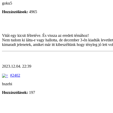
goku5
Hozzászólások:
4965
Vitát egy kicsit félretéve. És vissza az eredeti témához!
Nem tudom ki látta-e vagy hallotta, de december 3-én kiadták levetítet
kimaradt jelenetek, amiket már itt kibeszéltünk hogy tényleg jó lett vol
2023.12.04. 22:39
#2402
bszebi
Hozzászólások:
197