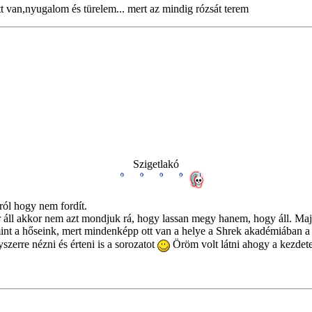
tt van,nyugalom és türelem... mert az mindig rózsát terem
Szigetlakó
rról hogy nem fordít.
ikor áll akkor nem azt mondjuk rá, hogy lassan megy hanem, hogy áll. Ma
mint a hőseink, mert mindenképp ott van a helye a Shrek akadémiában a 
zerre nézni és érteni is a sorozatot
Öröm volt látni ahogy a kezdetek