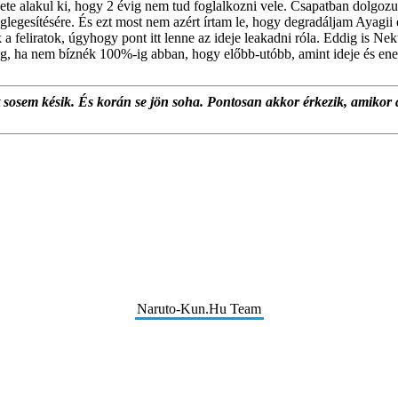
yzete alakul ki, hogy 2 évig nem tud foglalkozni vele. Csapatban dolgoz
véglegesítésére. És ezt most nem azért írtam le, hogy degradáljam Ayagi
 feliratok, úgyhogy pont itt lenne az ideje leakadni róla. Eddig is Nekt
tag, ha nem bíznék 100%-ig abban, hogy előbb-utóbb, amint ideje és energ
at sosem késik. És korán se jön soha. Pontosan akkor érkezik, amikor 
Naruto-Kun.Hu Team