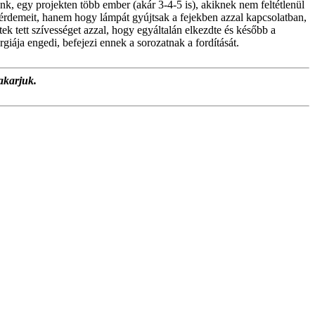
unk, egy projekten több ember (akár 3-4-5 is), akiknek nem feltétlenül
i érdemeit, hanem hogy lámpát gyújtsak a fejekben azzal kapcsolatban,
ek tett szívességet azzal, hogy egyáltalán elkezdte és később a
iája engedi, befejezi ennek a sorozatnak a fordítását.
akarjuk.