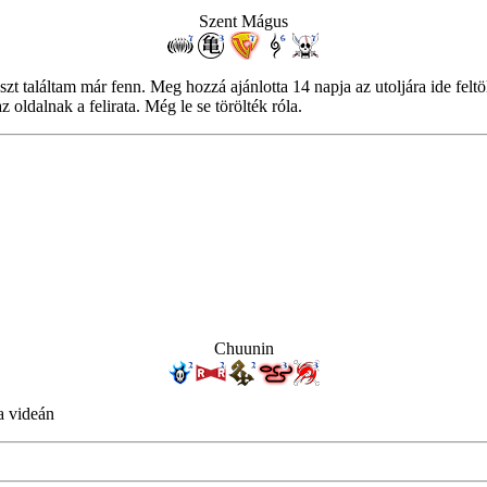
Szent Mágus
zt találtam már fenn. Meg hozzá ajánlotta 14 napja az utoljára ide feltölt
oldalnak a felirata. Még le se törölték róla.
Chuunin
a videán