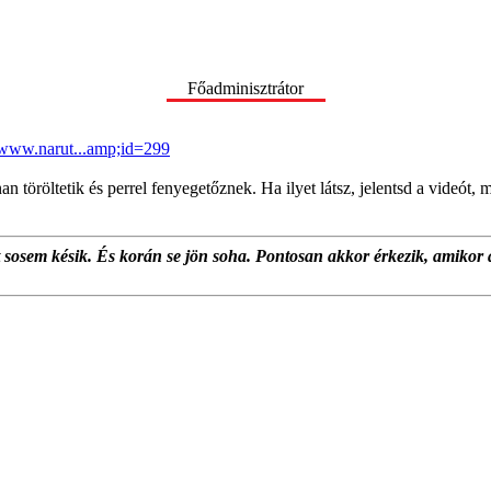
Főadminisztrátor
//www.narut...amp;id=299
öröltetik és perrel fenyegetőznek. Ha ilyet látsz, jelentsd a videót, mie
at sosem késik. És korán se jön soha. Pontosan akkor érkezik, amikor 