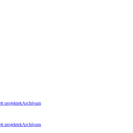
tt projektek
Archívum
tt projektek
Archívum