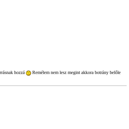
forrásnak hozzá
Remélem nem lesz megint akkora botrány belőle