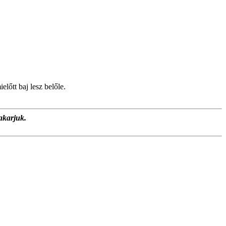
lőtt baj lesz belőle.
akarjuk.