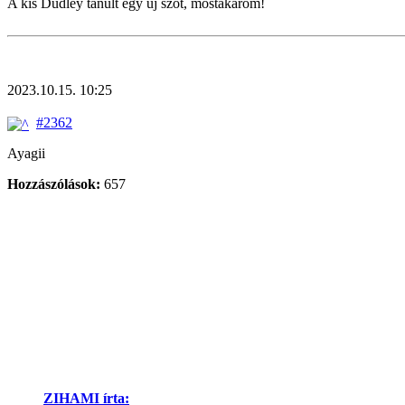
A kis Dudley tanult egy új szót, mostakarom!
2023.10.15. 10:25
#2362
Ayagii
Hozzászólások:
657
ZIHAMI írta: