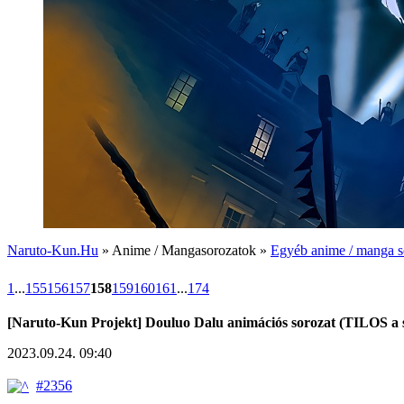
Naruto-Kun.Hu
» Anime / Mangasorozatok »
Egyéb anime / manga s
1
...
155
156
157
158
159
160
161
...
174
[Naruto-Kun Projekt] Douluo Dalu animációs sorozat (TILOS a s
2023.09.24. 09:40
#2356