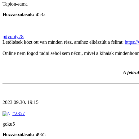
Tapion-sama
Hozzászólások:
4532
pityputy78
Letöltések közt ott van minden rész, amihez elkészült a felirat:
https:
Online nem fogod tudni sehol sem nézni, mivel a kínaiak mindenhonnan t
A felir
2023.09.30. 19:15
#2357
goku5
Hozzászólások:
4965