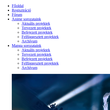
Főoldal
Regisztráció
Fórum
Anime sorozataink
Aktuális projektek
Tervezett projektek
Befejezett projektek
Felfüggesztett projektek
Archívum
Manga sorozataink
Aktuális projektek
Tervezett projektek
Befejezett projektek
Felfüggesztett projektek
Archívum