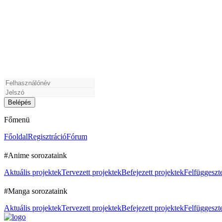
Főmenü
Főoldal
Regisztráció
Fórum
#Anime sorozataink
Aktuális projektek
Tervezett projektek
Befejezett projektek
Felfüggeszte
#Manga sorozataink
Aktuális projektek
Tervezett projektek
Befejezett projektek
Felfüggeszte