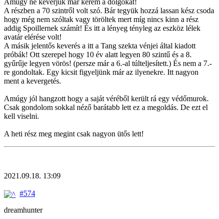
Amúgy ne keverjük már kérem a dolgokat!
A részben a 70 szintről volt szó. Bár tegyük hozzá lassan kész csoda
hogy még nem szóltak vagy töröltek mert míg nincs kinn a rész
addig Spoillernek számít! És itt a lényeg tényleg az eszköz lélek
avatár elérése volt!
A másik jelentős keverés a itt a Tang szekta vénjei által kiadott
próbák! Ott szerepel hogy 10 év alatt legyen 80 szintű és a 8.
gyűrűje legyen vörös! (persze már a 6.-al túlteljesített.) És nem a 7.-
re gondoltak. Egy kicsit figyeljünk már az ilyenekre. Itt nagyon
ment a kevergetés.
Amúgy jól hangzott hogy a saját véréből került rá egy védőmurok.
Csak gondolom sokkal néző barátabb lett ez a megoldás. De ezt el
kell viselni.
A heti rész meg megint csak nagyon ütős lett!
2021.09.18. 13:09
#574
dreamhunter