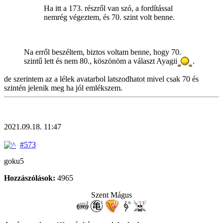
Ha itt a 173. részről van szó, a fordítással
nemrég végeztem, és 70. szint volt benne.
Na erről beszéltem, biztos voltam benne, hogy 70.
szintű lett és nem 80., köszönöm a választ Ayagii
.
de szerintem az a lélek avatarbol latszodhatot mivel csak 70 és
szintén jelenik meg ha jól emlékszem.
2021.09.18. 11:47
#573
goku5
Hozzászólások:
4965
Szent Mágus