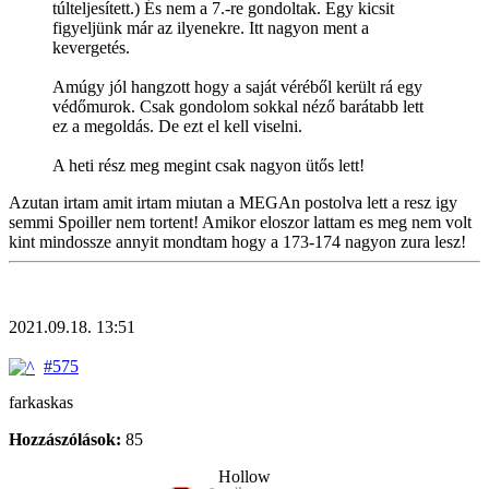
túlteljesített.) És nem a 7.-re gondoltak. Egy kicsit
figyeljünk már az ilyenekre. Itt nagyon ment a
kevergetés.
Amúgy jól hangzott hogy a saját véréből került rá egy
védőmurok. Csak gondolom sokkal néző barátabb lett
ez a megoldás. De ezt el kell viselni.
A heti rész meg megint csak nagyon ütős lett!
Azutan irtam amit irtam miutan a MEGAn postolva lett a resz igy
semmi Spoiller nem tortent! Amikor eloszor lattam es meg nem volt
kint mindossze annyit mondtam hogy a 173-174 nagyon zura lesz!
2021.09.18. 13:51
#575
farkaskas
Hozzászólások:
85
Hollow