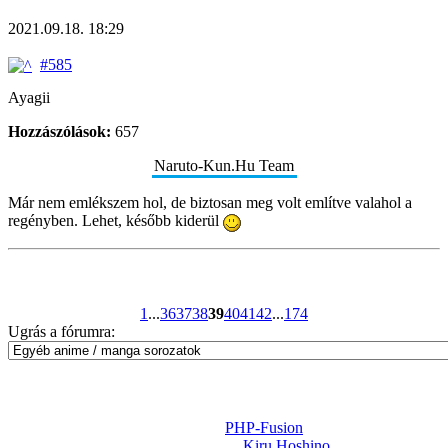
2021.09.18. 18:29
#585
Ayagii
Hozzászólások:
657
Naruto-Kun.Hu Team
Már nem emlékszem hol, de biztosan meg volt említve valahol a
regényben. Lehet, később kiderül
1
...
36
37
38
39
40
41
42
...
174
Ugrás a fórumra:
Powered by
PHP-Fusion
Design-t készítette:
Kiru Hoshino