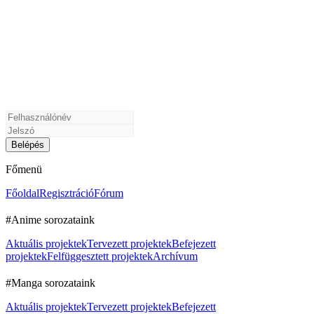
Főmenü
Főoldal
Regisztráció
Fórum
#Anime sorozataink
Aktuális projektek
Tervezett projektek
Befejezett
projektek
Felfüggesztett projektek
Archívum
#Manga sorozataink
Aktuális projektek
Tervezett projektek
Befejezett