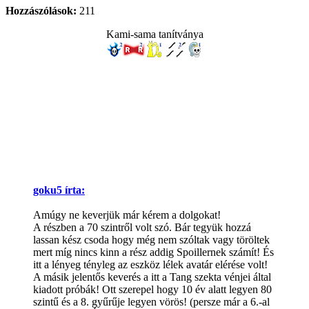
Hozzászólások:
211
Kami-sama tanítványa
goku5 írta:
Amúgy ne keverjük már kérem a dolgokat!
A részben a 70 szintről volt szó. Bár tegyük hozzá
lassan kész csoda hogy még nem szóltak vagy töröltek
mert míg nincs kinn a rész addig Spoillernek számít! És
itt a lényeg tényleg az eszköz lélek avatár elérése volt!
A másik jelentős keverés a itt a Tang szekta vénjei által
kiadott próbák! Ott szerepel hogy 10 év alatt legyen 80
szintű és a 8. gyűrűje legyen vörös! (persze már a 6.-al