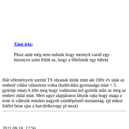
Xion írta:
Plusz amit még nem tudunk hogy mennyit variál egy
bizonyos szint fölött az, hogy a főhősünk egy hibrid.
Hát véleményem szerint TS olyanak tünik mint aki 100v év után az
emberé válást választota volna (kultiválási gyorsasága miat + 5.
gyürüje miat) A töbi meg hogy vadásznia kel gyürük után az meg az
emberi oldal miat. Mert ugye alapjáraton látszik rajta hogy maga a
teste is változik minden nagyob szintlépésnél mostanság. (pl mikor
felélet bene ujra a harcilelkevagy pl most)
2021.09.18. 17:56