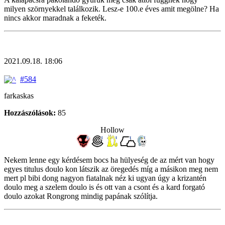
milyen szörnyekkel találkozik. Lesz-e 100.e éves amit megölne? Ha
nincs akkor maradnak a feketék.
2021.09.18. 18:06
#584
farkaskas
Hozzászólások:
85
Hollow
Nekem lenne egy kérdésem bocs ha hülyeség de az mért van hogy
egyes titulus doulo kon látszik az öregedés míg a másikon meg nem
mert pl bibi dong nagyon fiatalnak néz ki ugyan úgy a krizantén
doulo meg a szelem doulo is és ott van a csont és a kard forgató
doulo azokat Rongrong mindig papának szólítja.