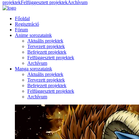
projektek
Felfüggesztett projektek
Archívum
Főoldal
Regisztráció
Fórum
Anime sorozataink
Aktuális projektek
Tervezett projektek
Befejezett projektek
Felfüggesztett projektek
Archívum
Manga sorozataink
Aktuális projektek
Tervezett projektek
Befejezett projektek
Felfüggesztett projektek
Archívum