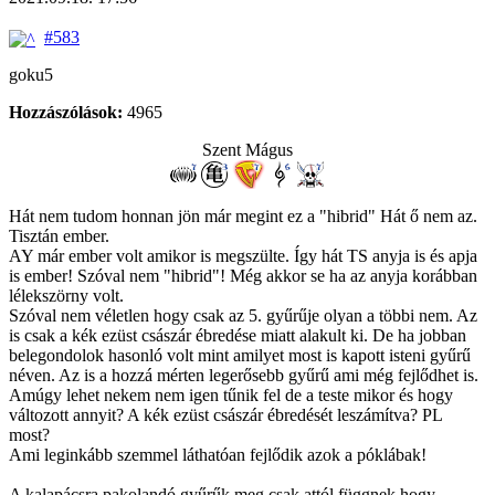
#583
goku5
Hozzászólások:
4965
Szent Mágus
Hát nem tudom honnan jön már megint ez a "hibrid" Hát ő nem az.
Tisztán ember.
AY már ember volt amikor is megszülte. Így hát TS anyja is és apja
is ember! Szóval nem "hibrid"! Még akkor se ha az anyja korábban
lélekszörny volt.
Szóval nem véletlen hogy csak az 5. gyűrűje olyan a többi nem. Az
is csak a kék ezüst császár ébredése miatt alakult ki. De ha jobban
belegondolok hasonló volt mint amilyet most is kapott isteni gyűrű
néven. Az is a hozzá mérten legerősebb gyűrű ami még fejlődhet is.
Amúgy lehet nekem nem igen tűnik fel de a teste mikor és hogy
változott annyit? A kék ezüst császár ébredését leszámítva? PL
most?
Ami leginkább szemmel láthatóan fejlődik azok a póklábak!
A kalapácsra pakolandó gyűrűk meg csak attól függnek hogy