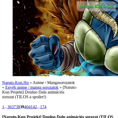
Dragon Ball Super
Naruto-Kun.Hu
» Anime / Mangasorozatok
»
Egyéb anime / manga sorozatok
» [Naruto-
Kun Projekt] Douluo Dalu animációs
sorozat (TILOS a spoiler!)
1
...
36
37
38
39
40
41
42
...
174
[Naruto-Kun Projekt] Douluo Dalu animációs sorozat (TILOS