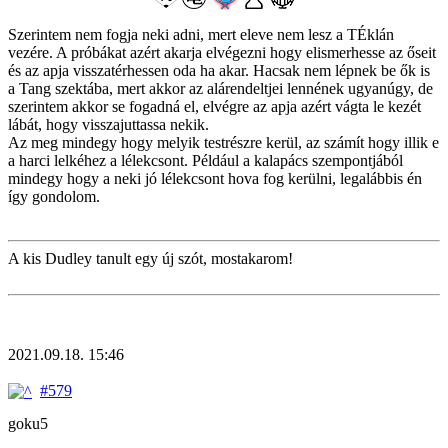
Szerintem nem fogja neki adni, mert eleve nem lesz a TÉklán
vezére. A próbákat azért akarja elvégezni hogy elismerhesse az őseit
és az apja visszatérhessen oda ha akar. Hacsak nem lépnek be ők is
a Tang szektába, mert akkor az alárendeltjei lennének ugyanúgy, de
szerintem akkor se fogadná el, elvégre az apja azért vágta le kezét
lábát, hogy visszajuttassa nekik.
Az meg mindegy hogy melyik testrészre kerül, az számít hogy illik e
a harci lelkéhez a lélekcsont. Például a kalapács szempontjából
mindegy hogy a neki jó lélekcsont hova fog kerülni, legalábbis én
így gondolom.
A kis Dudley tanult egy új szót, mostakarom!
2021.09.18. 15:46
#579
goku5