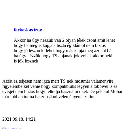
farkaskas írta:
Akkor ha úgy nézzük van 2 olyan lélek csont amit lehet
hogy ha meg is kapja a tiszta ég klántól nem biztos
hogy jó lesz neki lehet hogy más kapja meg azokat bár
ha úgy nézzük hogy TS apjának jók voltak akkor neki
is jók lesznek.
Azért ez teljesen nem igza mert TS nek mostmár valamenyire
figyelembe kel venie hogy kompatibiulis legyen a többivel is és
evéget nem biztos hogy feltudja használni öket. De például Mobai
már jobban tudná hasznositani véleményem szerint.
2021.09.18. 14:21