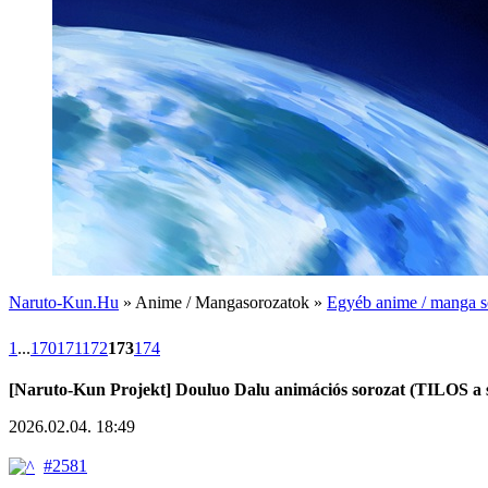
Naruto-Kun.Hu
» Anime / Mangasorozatok »
Egyéb anime / manga s
1
...
170
171
172
173
174
[Naruto-Kun Projekt] Douluo Dalu animációs sorozat (TILOS a s
2026.02.04. 18:49
#2581