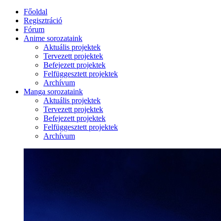
Főoldal
Regisztráció
Fórum
Anime sorozataink
Aktuális projektek
Tervezett projektek
Befejezett projektek
Felfüggesztett projektek
Archívum
Manga sorozataink
Aktuális projektek
Tervezett projektek
Befejezett projektek
Felfüggesztett projektek
Archívum