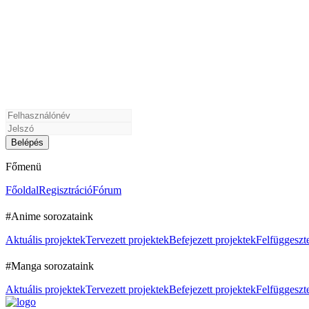
Főmenü
Főoldal
Regisztráció
Fórum
#Anime sorozataink
Aktuális projektek
Tervezett projektek
Befejezett projektek
Felfüggeszte
#Manga sorozataink
Aktuális projektek
Tervezett projektek
Befejezett projektek
Felfüggeszte