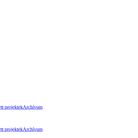
tt projektek
Archívum
tt projektek
Archívum