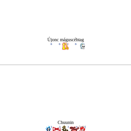
Újonc máguscéhtag
Chuunin