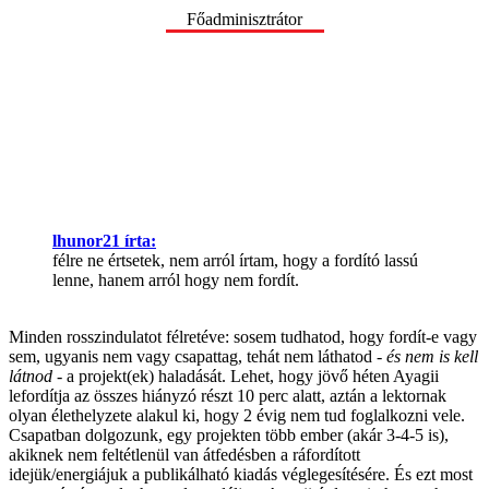
Főadminisztrátor
lhunor21 írta:
félre ne értsetek, nem arról írtam, hogy a fordító lassú
lenne, hanem arról hogy nem fordít.
Minden rosszindulatot félretéve: sosem tudhatod, hogy fordít-e vagy
sem, ugyanis nem vagy csapattag, tehát nem láthatod -
és nem is kell
látnod
- a projekt(ek) haladását. Lehet, hogy jövő héten Ayagii
lefordítja az összes hiányzó részt 10 perc alatt, aztán a lektornak
olyan élethelyzete alakul ki, hogy 2 évig nem tud foglalkozni vele.
Csapatban dolgozunk, egy projekten több ember (akár 3-4-5 is),
akiknek nem feltétlenül van átfedésben a ráfordított
idejük/energiájuk a publikálható kiadás véglegesítésére. És ezt most