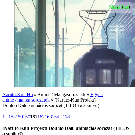
Mars Red
Naruto-Kun.Hu
» Anime / Mangasorozatok »
Egyéb
anime / manga sorozatok
» [Naruto-Kun Projekt]
Douluo Dalu animációs sorozat (TILOS a spoiler!)
1
...
158
159
160
161
162
163
164
...
174
[Naruto-Kun Projekt] Douluo Dalu animációs sorozat (TILOS
a spoiler!)