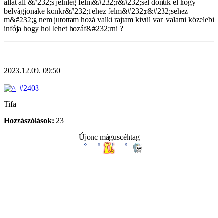
allat áll &#232;s jelnleg felm&#232;r&#232;sel döntik el hogy
belvágjonake konkr&#232;t ehez felm&#232;r&#232;sehez
m&#232;g nem jutottam hozá valki rajtam kivül van valami közelebi
infója hogy hol lehet hozáf&#232;rni ?
2023.12.09. 09:50
#2408
Tifa
Hozzászólások:
23
Újonc máguscéhtag