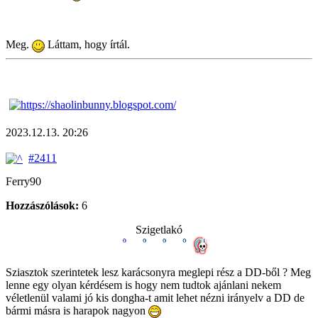
Meg.
Láttam, hogy írtál.
2023.12.13. 20:26
#2411
Ferry90
Hozzászólások:
6
Szigetlakó
Sziasztok szerintetek lesz karácsonyra meglepi rész a DD-ből ? Meg
lenne egy olyan kérdésem is hogy nem tudtok ajánlani nekem
véletlenül valami jó kis dongha-t amit lehet nézni irányelv a DD de
bármi másra is harapok nagyon