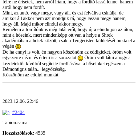
félre ne értsetek, nem arról írtam, hogy a fordító lassú lenne, hanem
arról hogy nem fordít.
Mint, az autó, vagy megy, vagy áll. és ezt felváltva csinálja. de
amikor áll akkor nem azt mondjuk rá, hogy lassan megy hanem,
hogy áll. Majd mikor elindul akkor megy.
Remélem a fordítónk is még talál erőt, hogy újra elinduljon az úton,
mint a hőseink, mert mindenképp ott van a helye a Shrek
akadémiában a hetek között, csak a Tengeristen küldetését bukta el a
végén
De ha ennyi is volt, én nagyon köszönöm az eddigieket, öröm volt
egyszerre nézni és érteni is a sorozatot
Öröm volt látni ahogy a
kezdetektől kívülről segítette fordításával a hőseinket egészen a
Démontigris talán... legyőzéséig.
Köszönöm az eddigi munkát
2023.12.06. 22:46
#2404
Tapion-sama
Hozzászólások:
4535