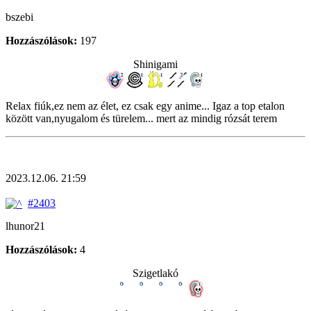
bszebi
Hozzászólások:
197
Shinigami
Relax fiúk,ez nem az élet, ez csak egy anime... Igaz a top etalon
között van,nyugalom és türelem... mert az mindig rózsát terem
2023.12.06. 21:59
#2403
lhunor21
Hozzászólások:
4
Szigetlakó