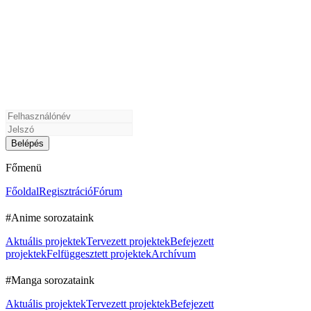
Főmenü
Főoldal
Regisztráció
Fórum
#Anime sorozataink
Aktuális projektek
Tervezett projektek
Befejezett
projektek
Felfüggesztett projektek
Archívum
#Manga sorozataink
Aktuális projektek
Tervezett projektek
Befejezett