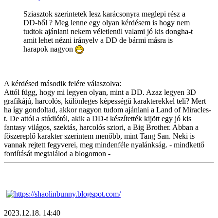
Sziasztok szerintetek lesz karácsonyra meglepi rész a
DD-ből ? Meg lenne egy olyan kérdésem is hogy nem
tudtok ajánlani nekem véletlenül valami jó kis dongha-t
amit lehet nézni irányelv a DD de bármi másra is
harapok nagyon
A kérdésed második felére válaszolva:
Attól függ, hogy mi legyen olyan, mint a DD. Azaz legyen 3D
grafikájú, harcolós, különleges képességű karakterekkel teli? Mert
ha így gondoltad, akkor nagyon tudom ajánlani a Land of Miracles-
t. De attól a stúdiótól, akik a DD-t készítették kijött egy jó kis
fantasy világos, szektás, harcolós sztori, a Big Brother. Abban a
főszereplő karakter szerintem menőbb, mint Tang San. Neki is
vannak rejtett fegyverei, meg mindenféle nyalánkság. - mindkettő
fordítását megtalálod a blogomon -
2023.12.18. 14:40