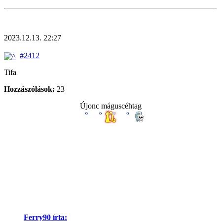
2023.12.13. 22:27
#2412
Tifa
Hozzászólások:
23
Újonc máguscéhtag
Ferry90 írta: