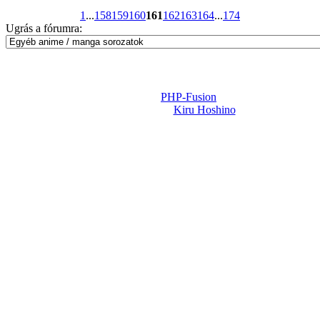
1
...
158
159
160
161
162
163
164
...
174
Ugrás a fórumra:
Powered by
PHP-Fusion
Design-t készítette:
Kiru Hoshino