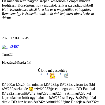
Én mindenesetre nagyon szépen köszönöm a csapat minden
fordítását! Köszönöm, hogy áldoztok ránk a szabadidőtökből!
Hát visszaolvasva kicsit fura lett ez a megszólítás váltogatás.
Remélem így is érthető annak, akit érdekel, mert nincs kedvem
átírni!
2023.12.09. 02:45
#2407
Turo22
Hozzászólások:
13
Újonc máguscéhtag
&#200;n köszönöm minden k&#232;p &#232;s várom további
r&#232;szeket de
sziv&#232;jesen megosztok DD Fanokal
&#232;s hasonl&#242; t&#232;m&#224;ja Anim&#232;kel
kapcsolatban Infót ugy halotam k&#232;szül egy &#249;j oldal
direkt DD hez hasnol&#242; Anim&#232;kre De fejleszt&#232;s