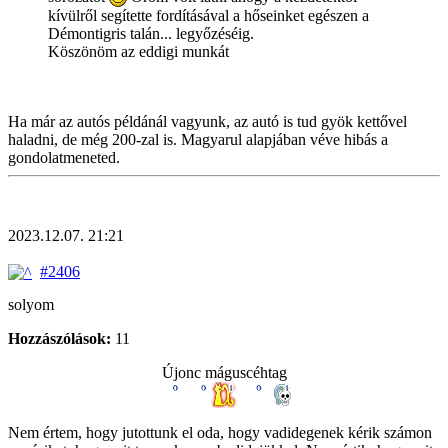
kívülről segítette fordításával a hőseinket egészen a
Démontigris talán... legyőzéséig.
Köszönöm az eddigi munkát
Ha már az autós példánál vagyunk, az autó is tud gyök kettővel
haladni, de még 200-zal is. Magyarul alapjában véve hibás a
gondolatmeneted.
2023.12.07. 21:21
#2406
solyom
Hozzászólások:
11
Újonc máguscéhtag
Nem értem, hogy jutottunk el oda, hogy vadidegenek kérik számon