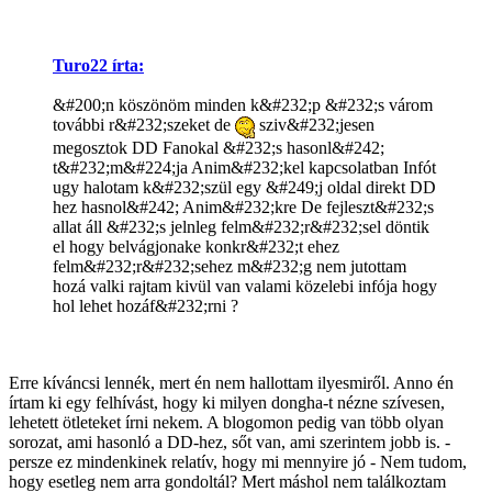
Turo22 írta:
&#200;n köszönöm minden k&#232;p &#232;s várom
további r&#232;szeket de
sziv&#232;jesen
megosztok DD Fanokal &#232;s hasonl&#242;
t&#232;m&#224;ja Anim&#232;kel kapcsolatban Infót
ugy halotam k&#232;szül egy &#249;j oldal direkt DD
hez hasnol&#242; Anim&#232;kre De fejleszt&#232;s
allat áll &#232;s jelnleg felm&#232;r&#232;sel döntik
el hogy belvágjonake konkr&#232;t ehez
felm&#232;r&#232;sehez m&#232;g nem jutottam
hozá valki rajtam kivül van valami közelebi infója hogy
hol lehet hozáf&#232;rni ?
Erre kíváncsi lennék, mert én nem hallottam ilyesmiről. Anno én
írtam ki egy felhívást, hogy ki milyen dongha-t nézne szívesen,
lehetett ötleteket írni nekem. A blogomon pedig van több olyan
sorozat, ami hasonló a DD-hez, sőt van, ami szerintem jobb is. -
persze ez mindenkinek relatív, hogy mi mennyire jó - Nem tudom,
hogy esetleg nem arra gondoltál? Mert máshol nem találkoztam