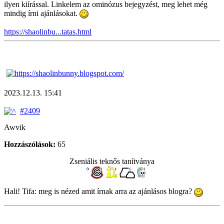
ilyen kiírással. Linkelem az ominózus bejegyzést, meg lehet még
mindig írni ajánlásokat.
https://shaolinbu...tatas.html
2023.12.13. 15:41
#2409
Awvik
Hozzászólások:
65
Zseniális teknős tanítványa
Hali! Tifa: meg is nézed amit írnak arra az ajánlásos blogra?