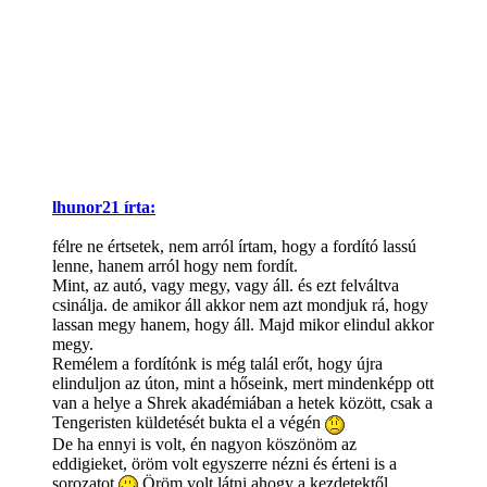
lhunor21 írta:
félre ne értsetek, nem arról írtam, hogy a fordító lassú
lenne, hanem arról hogy nem fordít.
Mint, az autó, vagy megy, vagy áll. és ezt felváltva
csinálja. de amikor áll akkor nem azt mondjuk rá, hogy
lassan megy hanem, hogy áll. Majd mikor elindul akkor
megy.
Remélem a fordítónk is még talál erőt, hogy újra
elinduljon az úton, mint a hőseink, mert mindenképp ott
van a helye a Shrek akadémiában a hetek között, csak a
Tengeristen küldetését bukta el a végén
De ha ennyi is volt, én nagyon köszönöm az
eddigieket, öröm volt egyszerre nézni és érteni is a
sorozatot
Öröm volt látni ahogy a kezdetektől