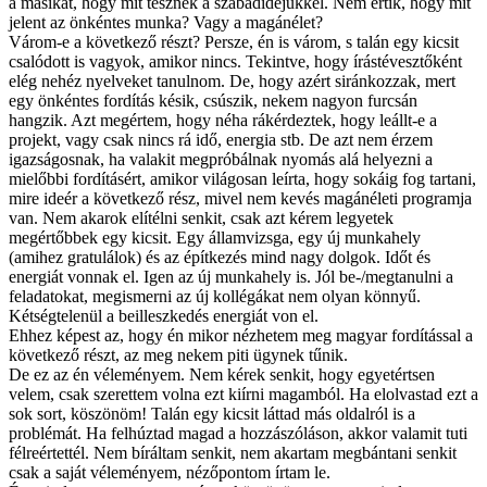
a másikat, hogy mit tesznek a szabadidejükkel. Nem értik, hogy mit
jelent az önkéntes munka? Vagy a magánélet?
Várom-e a következő részt? Persze, én is várom, s talán egy kicsit
csalódott is vagyok, amikor nincs. Tekintve, hogy írástévesztőként
elég nehéz nyelveket tanulnom. De, hogy azért siránkozzak, mert
egy önkéntes fordítás késik, csúszik, nekem nagyon furcsán
hangzik. Azt megértem, hogy néha rákérdeztek, hogy leállt-e a
projekt, vagy csak nincs rá idő, energia stb. De azt nem érzem
igazságosnak, ha valakit megpróbálnak nyomás alá helyezni a
mielőbbi fordításért, amikor világosan leírta, hogy sokáig fog tartani,
mire ideér a következő rész, mivel nem kevés magánéleti programja
van. Nem akarok elítélni senkit, csak azt kérem legyetek
megértőbbek egy kicsit. Egy államvizsga, egy új munkahely
(amihez gratulálok) és az építkezés mind nagy dolgok. Időt és
energiát vonnak el. Igen az új munkahely is. Jól be-/megtanulni a
feladatokat, megismerni az új kollégákat nem olyan könnyű.
Kétségtelenül a beilleszkedés energiát von el.
Ehhez képest az, hogy én mikor nézhetem meg magyar fordítással a
következő részt, az meg nekem piti ügynek tűnik.
De ez az én véleményem. Nem kérek senkit, hogy egyetértsen
velem, csak szerettem volna ezt kiírni magamból. Ha elolvastad ezt a
sok sort, köszönöm! Talán egy kicsit láttad más oldalról is a
problémát. Ha felhúztad magad a hozzászóláson, akkor valamit tuti
félreértettél. Nem bíráltam senkit, nem akartam megbántani senkit
csak a saját véleményem, nézőpontom írtam le.