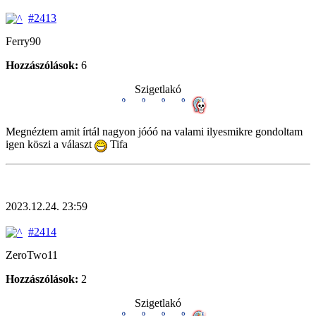
#2413
Ferry90
Hozzászólások:
6
Szigetlakó
Megnéztem amit írtál nagyon jóóó na valami ilyesmikre gondoltam
igen köszi a választ
Tifa
2023.12.24. 23:59
#2414
ZeroTwo11
Hozzászólások:
2
Szigetlakó