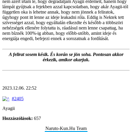
nem azért írtam le, hogy degradáljam Ayagii érdemeit, hanem hogy
lámpát gyújtsak a fejekben azzal kapcsolatban, hogy akár Ayagii-tól
független oka is lehetne annak, hogy nem jönnek a feliratok,
úgyhogy pont itt lenne az ideje leakadni róla. Eddig is Nektek tett
szívességet azzal, hogy egyáltalán elkezdte és később a többszöri
nehézségek ellenére folytatta is, ráadásul nem lenne csapattag, ha
nem bíznék 100%-ig abban, hogy előbb-utóbb, amint ideje és
energiája engedi, befejezi ennek a sorozatnak a fordítását.
A felirat sosem késik. És korán se jön soha. Pontosan akkor
érkezik, amikor akarjuk.
2023.12.06. 22:52
#2405
Ayagii
Hozzászólások:
657
Naruto-Kun.Hu Team