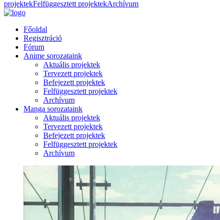
projektek
Felfüggesztett projektek
Archívum
Főoldal
Regisztráció
Fórum
Anime sorozataink
Aktuális projektek
Tervezett projektek
Befejezett projektek
Felfüggesztett projektek
Archívum
Manga sorozataink
Aktuális projektek
Tervezett projektek
Befejezett projektek
Felfüggesztett projektek
Archívum