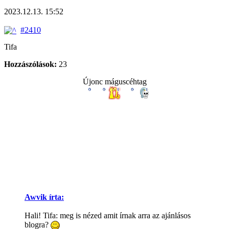
2023.12.13. 15:52
#2410
Tifa
Hozzászólások:
23
Újonc máguscéhtag
Awvik írta:
Hali! Tifa: meg is nézed amit írnak arra az ajánlásos
blogra?