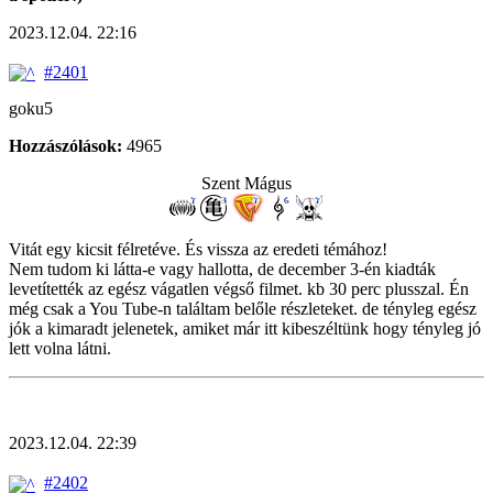
2023.12.04. 22:16
#2401
goku5
Hozzászólások:
4965
Szent Mágus
Vitát egy kicsit félretéve. És vissza az eredeti témához!
Nem tudom ki látta-e vagy hallotta, de december 3-én kiadták
levetítették az egész vágatlen végső filmet. kb 30 perc plusszal. Én
még csak a You Tube-n találtam belőle részleteket. de tényleg egész
jók a kimaradt jelenetek, amiket már itt kibeszéltünk hogy tényleg jó
lett volna látni.
2023.12.04. 22:39
#2402