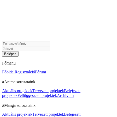
Főmenü
Főoldal
Regisztráció
Fórum
#Anime sorozataink
Aktuális projektek
Tervezett projektek
Befejezett
projektek
Felfüggesztett projektek
Archívum
#Manga sorozataink
Aktuális projektek
Tervezett projektek
Befejezett