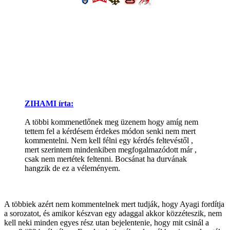
ZIHAMI írta:
A többi kommenetlőnek meg üzenem hogy amíg nem
tettem fel a kérdésem érdekes módon senki nem mert
kommentelni. Nem kell félni egy kérdés feltevéstől ,
mert szerintem mindenkiben megfogalmazódott már ,
csak nem mertétek feltenni. Bocsánat ha durvának
hangzik de ez a véleményem.
A többiek azért nem kommentelnek mert tudják, hogy Ayagi fordítja
a sorozatot, és amikor készvan egy adaggal akkor közzéteszik, nem
kell neki minden egyes rész utan bejelentenie, hogy mit csinál a