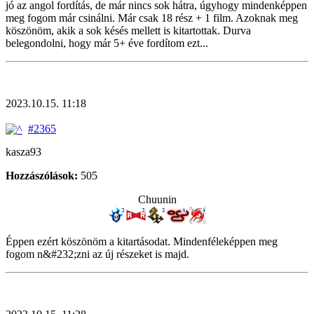
jó az angol fordítás, de már nincs sok hátra, úgyhogy mindenképpen
meg fogom már csinálni. Már csak 18 rész + 1 film. Azoknak meg
köszönöm, akik a sok késés mellett is kitartottak. Durva
belegondolni, hogy már 5+ éve fordítom ezt...
2023.10.15. 11:18
#2365
kasza93
Hozzászólások:
505
Chuunin
Éppen ezért köszönöm a kitartásodat. Mindenféleképpen meg
fogom n&#232;zni az új részeket is majd.