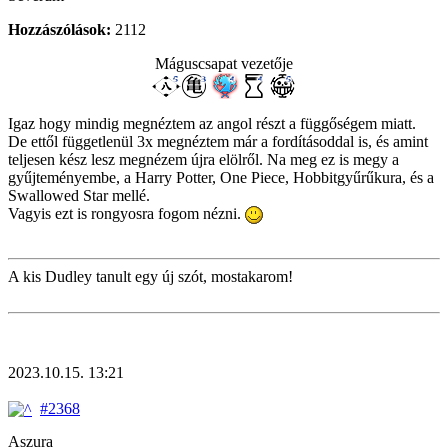
Hozzászólások:
2112
Máguscsapat vezetője
Igaz hogy mindig megnéztem az angol részt a függőségem miatt.
De ettől függetlenül 3x megnéztem már a fordításoddal is, és amint
teljesen kész lesz megnézem újra elölről. Na meg ez is megy a
gyűjteményembe, a Harry Potter, One Piece, Hobbitgyűrűkura, és a
Swallowed Star mellé.
Vagyis ezt is rongyosra fogom nézni.
A kis Dudley tanult egy új szót, mostakarom!
2023.10.15. 13:21
#2368
Aszura