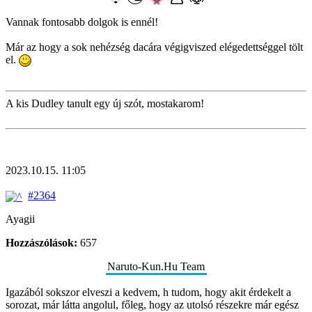
Vannak fontosabb dolgok is ennél!
Már az hogy a sok nehézség dacára végigviszed elégedettséggel tölt
el.
A kis Dudley tanult egy új szót, mostakarom!
2023.10.15. 11:05
#2364
Ayagii
Hozzászólások:
657
Naruto-Kun.Hu Team
Igazából sokszor elveszi a kedvem, h tudom, hogy akit érdekelt a
sorozat, már látta angolul, főleg, hogy az utolsó részekre már egész