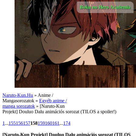
Boku no Hero Academia
Naruto-Kun.Hu
» Anime /
Mangasorozatok »
Egyéb anime /
manga sorozatok
» [Naruto-Kun
Projekt] Douluo Dalu animációs sorozat (TILOS a spoiler!)
1
...
155
156
157
158
159
160
161
...
174
[Naruto-Kun Projekt] Douluo Dalu animációs sorozat (TILOS