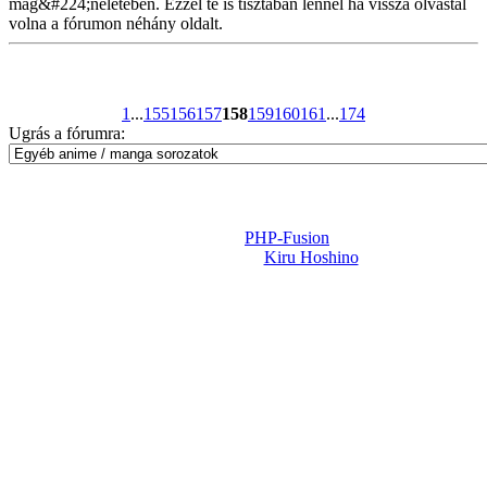
mag&#224;néletében. Ezzel te is tisztában lennél ha vissza olvastál
volna a fórumon néhány oldalt.
1
...
155
156
157
158
159
160
161
...
174
Ugrás a fórumra:
Powered by
PHP-Fusion
Design-t készítette:
Kiru Hoshino