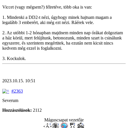
Viccet (vagy mégsem?) félretéve, több oka is van:
1. Mindenki a DD2-t nézi, úgyhogy minek hajtsam magam a
legalább 3 emberért, aki még ezt nézi. Ráérek vele.
2. Az utóbbi 1-2 hónapban majdnem minden nap órákat dolgoztam
a ház körül, mert felújítunk, betonozunk, minden szart is csinálunk
egyszerre, és szerintem megértitek, ha ezután nem kicsit nincs
kedvem még ezzel is foglalkozni.
3. Kockulok.
2023.10.15. 10:51
#2363
Severum
Hozzászólások:
2112
Máguscsapat vezetője