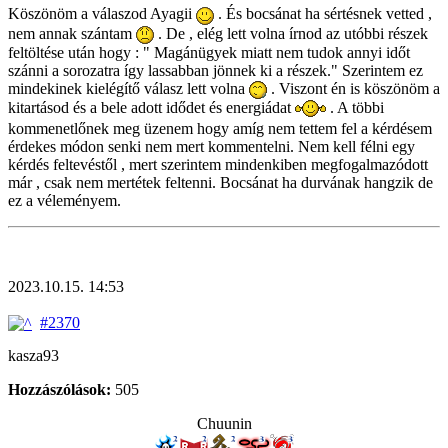
Köszönöm a válaszod Ayagii
. És bocsánat ha sértésnek vetted ,
nem annak szántam
. De , elég lett volna írnod az utóbbi részek
feltöltése után hogy : " Magánügyek miatt nem tudok annyi időt
szánni a sorozatra így lassabban jönnek ki a részek." Szerintem ez
mindekinek kielégítő válasz lett volna
. Viszont én is köszönöm a
kitartásod és a bele adott idődet és energiádat
. A többi
kommenetlőnek meg üzenem hogy amíg nem tettem fel a kérdésem
érdekes módon senki nem mert kommentelni. Nem kell félni egy
kérdés feltevéstől , mert szerintem mindenkiben megfogalmazódott
már , csak nem mertétek feltenni. Bocsánat ha durvának hangzik de
ez a véleményem.
2023.10.15. 14:53
#2370
kasza93
Hozzászólások:
505
Chuunin