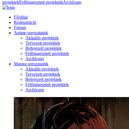
projektek
Felfüggesztett projektek
Archívum
Főoldal
Regisztráció
Fórum
Anime sorozataink
Aktuális projektek
Tervezett projektek
Befejezett projektek
Felfüggesztett projektek
Archívum
Manga sorozataink
Aktuális projektek
Tervezett projektek
Befejezett projektek
Felfüggesztett projektek
Archívum