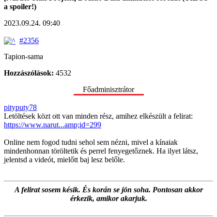
a spoiler!)
2023.09.24. 09:40
#2356
Tapion-sama
Hozzászólások:
4532
Főadminisztrátor
pityputy78
Letöltések közt ott van minden rész, amihez elkészült a felirat:
https://www.narut...amp;id=299
Online nem fogod tudni sehol sem nézni, mivel a kínaiak
mindenhonnan töröltetik és perrel fenyegetőznek. Ha ilyet látsz,
jelentsd a videót, mielőtt baj lesz belőle.
A felirat sosem késik. És korán se jön soha. Pontosan akkor
érkezik, amikor akarjuk.