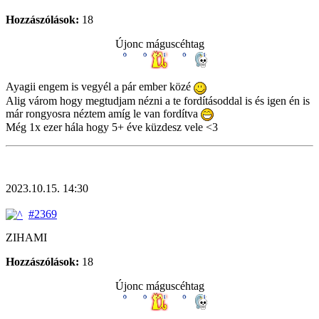
Hozzászólások:
18
Újonc máguscéhtag
Ayagii engem is vegyél a pár ember közé
Alig várom hogy megtudjam nézni a te fordításoddal is és igen én is
már rongyosra néztem amíg le van fordítva
Még 1x ezer hála hogy 5+ éve küzdesz vele <3
2023.10.15. 14:30
#2369
ZIHAMI
Hozzászólások:
18
Újonc máguscéhtag