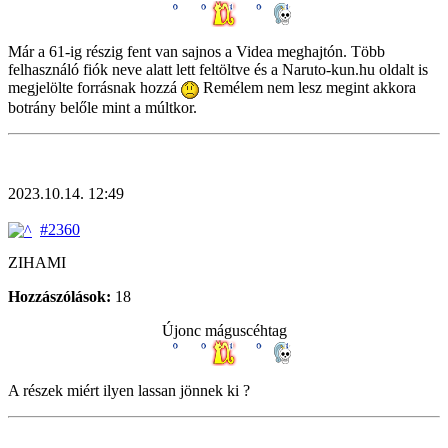
Már a 61-ig részig fent van sajnos a Videa meghajtón. Több
felhasználó fiók neve alatt lett feltöltve és a Naruto-kun.hu oldalt is
megjelölte forrásnak hozzá
Remélem nem lesz megint akkora
botrány belőle mint a múltkor.
2023.10.14. 12:49
#2360
ZIHAMI
Hozzászólások:
18
Újonc máguscéhtag
A részek miért ilyen lassan jönnek ki ?