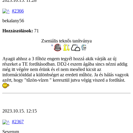
2023.10.15. 11:28
#2366
bekalany56
Hozzászólások:
71
Zseniális teknős tanítványa
Ayagii ahhoz a 3 főhöz engem tegyél hozzá akik várják az új
részeket a TE fordításodban. DD2-t eszem ágába sincs nézni addig
még itt végére nem érünk és el nem meséled kicsit az
információiddal a különbséget az eredeti műhöz. Ja és hálás vagyok
azért, hogy "tűzön-vízen " keresztül jutva végig viszed a fordítást.
2023.10.15. 12:15
#2367
Severum