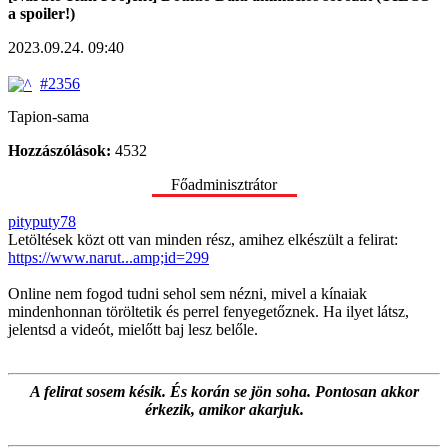
a spoiler!)
2023.09.24. 09:40
#2356
Tapion-sama
Hozzászólások:
4532
Főadminisztrátor
pityputy78
Letöltések közt ott van minden rész, amihez elkészült a felirat:
https://www.narut...amp;id=299
Online nem fogod tudni sehol sem nézni, mivel a kínaiak
mindenhonnan töröltetik és perrel fenyegetőznek. Ha ilyet látsz,
jelentsd a videót, mielőtt baj lesz belőle.
A felirat sosem késik. És korán se jön soha. Pontosan akkor
érkezik, amikor akarjuk.