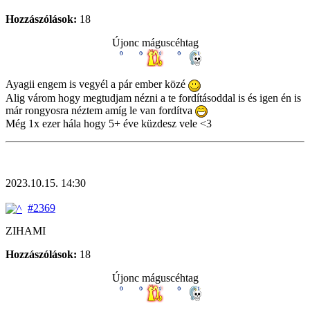
Hozzászólások:
18
Újonc máguscéhtag
Ayagii engem is vegyél a pár ember közé
Alig várom hogy megtudjam nézni a te fordításoddal is és igen én is
már rongyosra néztem amíg le van fordítva
Még 1x ezer hála hogy 5+ éve küzdesz vele <3
2023.10.15. 14:30
#2369
ZIHAMI
Hozzászólások:
18
Újonc máguscéhtag