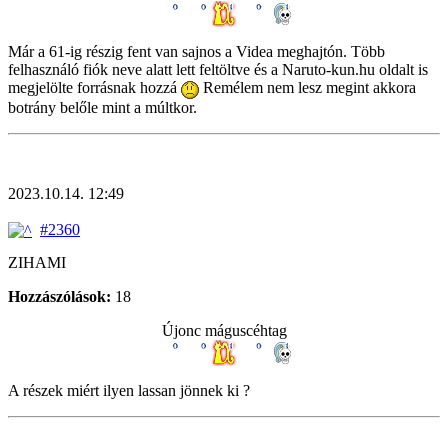
Már a 61-ig részig fent van sajnos a Videa meghajtón. Több
felhasználó fiók neve alatt lett feltöltve és a Naruto-kun.hu oldalt is
megjelölte forrásnak hozzá
Remélem nem lesz megint akkora
botrány belőle mint a múltkor.
2023.10.14. 12:49
#2360
ZIHAMI
Hozzászólások:
18
Újonc máguscéhtag
A részek miért ilyen lassan jönnek ki ?