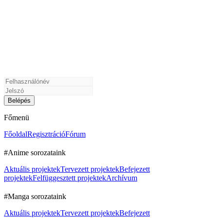
Főmenü
Főoldal
Regisztráció
Fórum
#Anime sorozataink
Aktuális projektek
Tervezett projektek
Befejezett
projektek
Felfüggesztett projektek
Archívum
#Manga sorozataink
Aktuális projektek
Tervezett projektek
Befejezett