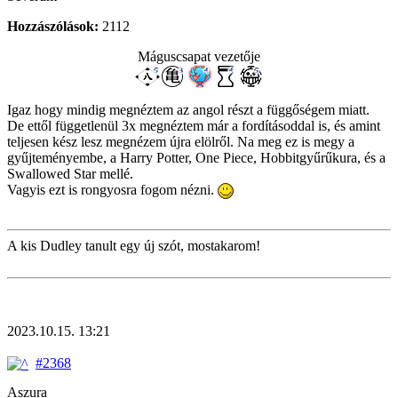
Hozzászólások:
2112
Máguscsapat vezetője
Igaz hogy mindig megnéztem az angol részt a függőségem miatt.
De ettől függetlenül 3x megnéztem már a fordításoddal is, és amint
teljesen kész lesz megnézem újra elölről. Na meg ez is megy a
gyűjteményembe, a Harry Potter, One Piece, Hobbitgyűrűkura, és a
Swallowed Star mellé.
Vagyis ezt is rongyosra fogom nézni.
A kis Dudley tanult egy új szót, mostakarom!
2023.10.15. 13:21
#2368
Aszura