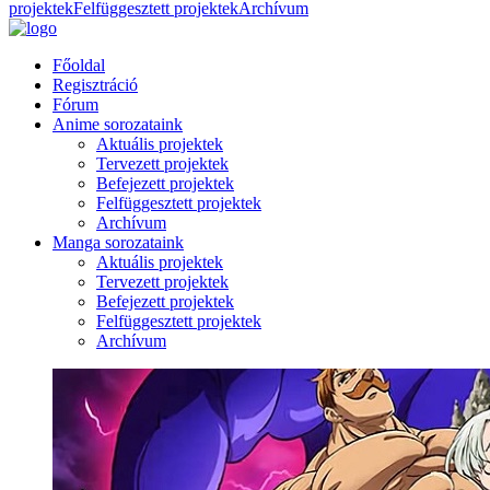
projektek
Felfüggesztett projektek
Archívum
Főoldal
Regisztráció
Fórum
Anime sorozataink
Aktuális projektek
Tervezett projektek
Befejezett projektek
Felfüggesztett projektek
Archívum
Manga sorozataink
Aktuális projektek
Tervezett projektek
Befejezett projektek
Felfüggesztett projektek
Archívum