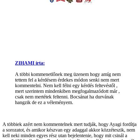
ZIHAMI írta:
A többi kommenetlőnek meg üzenem hogy amíg nem
tettem fel a kérdésem érdekes módon senki nem mert
kommentelni. Nem kell félni egy kérdés feltevéstől ,
mert szerintem mindenkiben megfogalmazódott már ,
csak nem mertétek feltenni. Bocsánat ha durvának
hangzik de ez a véleményem.
A többiek azért nem kommentelnek mert tudják, hogy Ayagi fordítja
a sorozatot, és amikor készvan egy adaggal akkor közzéteszik, nem
kell neki minden egyes rész utan bejelentenie, hogy mit csinál a