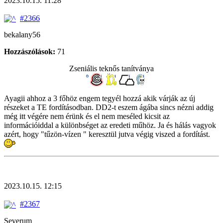
2023.10.15. 11:28
#2366
bekalany56
Hozzászólások:
71
Zseniális teknős tanítványa
Ayagii ahhoz a 3 főhöz engem tegyél hozzá akik várják az új
részeket a TE fordításodban. DD2-t eszem ágába sincs nézni addig
még itt végére nem érünk és el nem meséled kicsit az
információiddal a különbséget az eredeti műhöz. Ja és hálás vagyok
azért, hogy "tűzön-vízen " keresztül jutva végig viszed a fordítást.
2023.10.15. 12:15
#2367
Severum