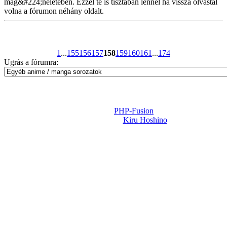
mag&#224;néletében. Ezzel te is tisztában lennél ha vissza olvastál
volna a fórumon néhány oldalt.
1
...
155
156
157
158
159
160
161
...
174
Ugrás a fórumra:
Powered by
PHP-Fusion
Design-t készítette:
Kiru Hoshino