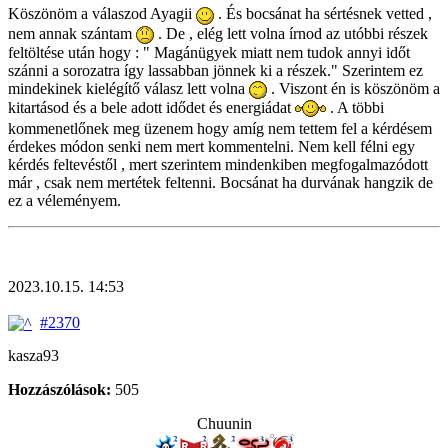
Köszönöm a válaszod Ayagii
. És bocsánat ha sértésnek vetted ,
nem annak szántam
. De , elég lett volna írnod az utóbbi részek
feltöltése után hogy : " Magánügyek miatt nem tudok annyi időt
szánni a sorozatra így lassabban jönnek ki a részek." Szerintem ez
mindekinek kielégítő válasz lett volna
. Viszont én is köszönöm a
kitartásod és a bele adott idődet és energiádat
. A többi
kommenetlőnek meg üzenem hogy amíg nem tettem fel a kérdésem
érdekes módon senki nem mert kommentelni. Nem kell félni egy
kérdés feltevéstől , mert szerintem mindenkiben megfogalmazódott
már , csak nem mertétek feltenni. Bocsánat ha durvának hangzik de
ez a véleményem.
2023.10.15. 14:53
#2370
kasza93
Hozzászólások:
505
Chuunin