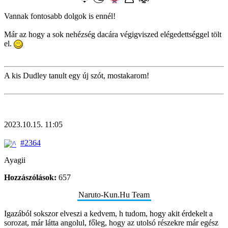
Vannak fontosabb dolgok is ennél!
Már az hogy a sok nehézség dacára végigviszed elégedettséggel tölt
el.
A kis Dudley tanult egy új szót, mostakarom!
2023.10.15. 11:05
#2364
Ayagii
Hozzászólások:
657
Naruto-Kun.Hu Team
Igazából sokszor elveszi a kedvem, h tudom, hogy akit érdekelt a
sorozat, már látta angolul, főleg, hogy az utolsó részekre már egész