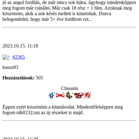
jó az angol fordítás, de már nincs sok hátra, úgyhogy mindenképpen
meg fogom már csinálni. Már csak 18 rész + 1 film. Azoknak meg
köszönöm, akik a sok késés mellett is kitartottak. Durva
belegondolni, hogy már 5+ éve fordítom ezt...
2023.10.15. 11:18
#2365
kasza93
Hozzászólások:
505
Chuunin
Éppen ezért köszönöm a kitartásodat. Mindenféleképpen meg
fogom n&#232;zni az új részeket is majd.