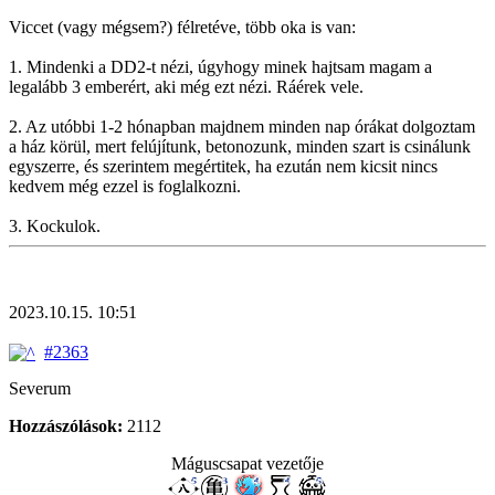
Viccet (vagy mégsem?) félretéve, több oka is van:
1. Mindenki a DD2-t nézi, úgyhogy minek hajtsam magam a
legalább 3 emberért, aki még ezt nézi. Ráérek vele.
2. Az utóbbi 1-2 hónapban majdnem minden nap órákat dolgoztam
a ház körül, mert felújítunk, betonozunk, minden szart is csinálunk
egyszerre, és szerintem megértitek, ha ezután nem kicsit nincs
kedvem még ezzel is foglalkozni.
3. Kockulok.
2023.10.15. 10:51
#2363
Severum
Hozzászólások:
2112
Máguscsapat vezetője