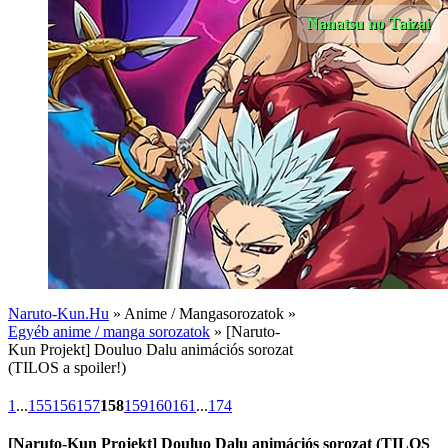
Nanatsu no Taizai
Naruto-Kun.Hu
» Anime / Mangasorozatok »
Egyéb anime / manga sorozatok
» [Naruto-
Kun Projekt] Douluo Dalu animációs sorozat
(TILOS a spoiler!)
1
...
155
156
157
158
159
160
161
...
174
[Naruto-Kun Projekt] Douluo Dalu animációs sorozat (TILOS