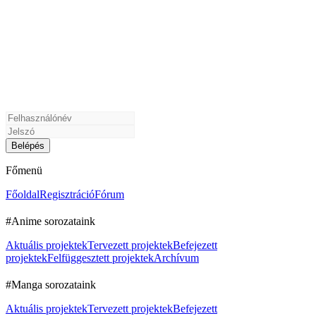
Főmenü
Főoldal
Regisztráció
Fórum
#Anime sorozataink
Aktuális projektek
Tervezett projektek
Befejezett
projektek
Felfüggesztett projektek
Archívum
#Manga sorozataink
Aktuális projektek
Tervezett projektek
Befejezett