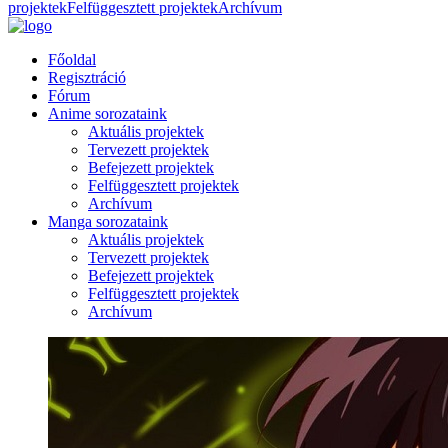
projektek
Felfüggesztett projektek
Archívum
Főoldal
Regisztráció
Fórum
Anime sorozataink
Aktuális projektek
Tervezett projektek
Befejezett projektek
Felfüggesztett projektek
Archívum
Manga sorozataink
Aktuális projektek
Tervezett projektek
Befejezett projektek
Felfüggesztett projektek
Archívum