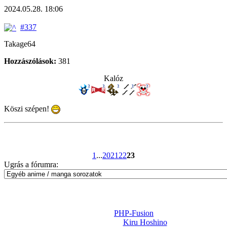
2024.05.28. 18:06
#337
Takage64
Hozzászólások:
381
Kalóz
Köszi szépen!
1
...
20
21
22
23
Ugrás a fórumra:
Powered by
PHP-Fusion
Design-t készítette:
Kiru Hoshino