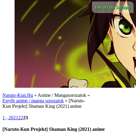
Owari no Seraph
Naruto-Kun.Hu
» Anime / Mangasorozatok »
Egyéb anime / manga sorozatok
» [Naruto-
Kun Projekt] Shaman King (2021) anime
1
...
20
21
22
23
[Naruto-Kun Projekt] Shaman King (2021) anime