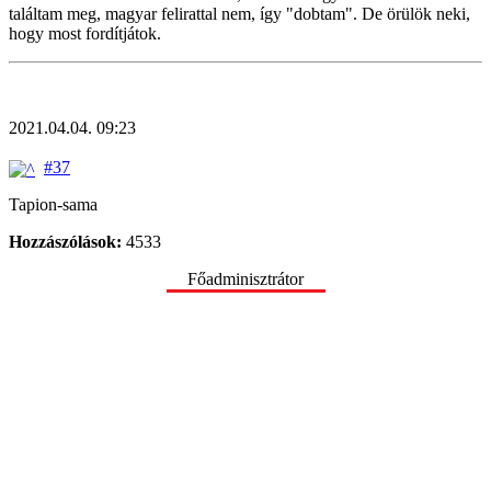
találtam meg, magyar felirattal nem, így "dobtam". De örülök neki,
hogy most fordítjátok.
2021.04.04. 09:23
#37
Tapion-sama
Hozzászólások:
4533
Főadminisztrátor