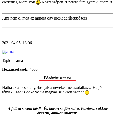
eredetileg Morti volt
Köszi szépen 20percre újra gyerek lettem!!!
Ami nem öl meg az mindig egy kicsit derűsebbé tesz!
2021.04.05. 18:06
#43
Tapion-sama
Hozzászólások:
4533
Főadminisztrátor
Hátha az amcsik angolosítják a neveket, ne csodálkozz. Ha jól
rémlik, Hao is Zeke volt a magyar szinkron szerint
A felirat sosem késik. És korán se jön soha. Pontosan akkor
érkezik, amikor akarjuk.