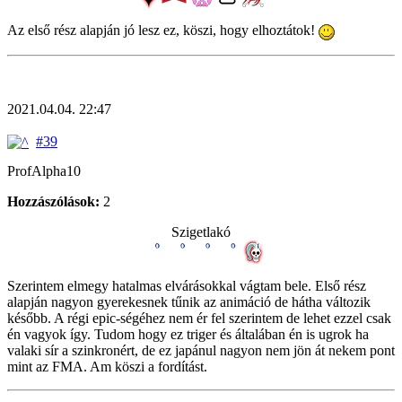
Az első rész alapján jó lesz ez, köszi, hogy elhoztátok!
2021.04.04. 22:47
#39
ProfAlpha10
Hozzászólások:
2
Szigetlakó
Szerintem elmegy hatalmas elvárásokkal vágtam bele. Első rész
alapján nagyon gyerekesnek tűnik az animáció de hátha változik
később. A régi epic-ségéhez nem ér fel szerintem de lehet ezzel csak
én vagyok így. Tudom hogy ez triger és általában én is ugrok ha
valaki sír a szinkronért, de ez japánul nagyon nem jön át nekem pont
mint az FMA. Am köszi a fordítást.