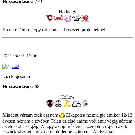
Hozzászólások:
779
Hadnagy
Én nem látom, hogy ott lenne a Tervezett projekteknél.
2021.04.05. 17:56
#42
kazekagesama
Hozzászólások:
98
Hollow
Mindent vártam csak ezt nem
Elkapott a nosztalgia amikor 12-13
évesen néztem a tévében.Talán az elsö anime volt amit végig néztem
az elejétöl a végéig. Ahogy az opt néztem a szereplök ugyan azok
lesznek viszont a név nem mindenhol stimmelt. A kiscsávó