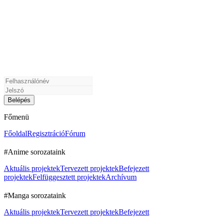
Főmenü
Főoldal
Regisztráció
Fórum
#Anime sorozataink
Aktuális projektek
Tervezett projektek
Befejezett
projektek
Felfüggesztett projektek
Archívum
#Manga sorozataink
Aktuális projektek
Tervezett projektek
Befejezett