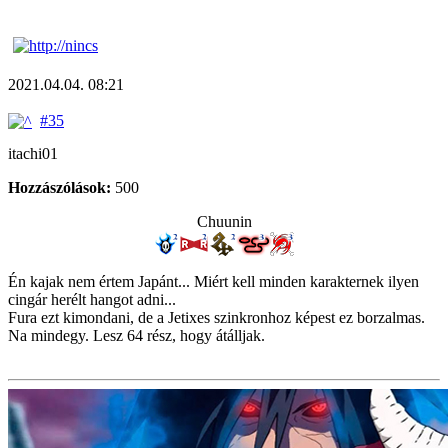
2021.04.04. 08:21
#35
itachi01
Hozzászólások:
500
Chuunin
Én kajak nem értem Japánt... Miért kell minden karakternek ilyen
cingár herélt hangot adni...
Fura ezt kimondani, de a Jetixes szinkronhoz képest ez borzalmas.
Na mindegy. Lesz 64 rész, hogy átálljak.