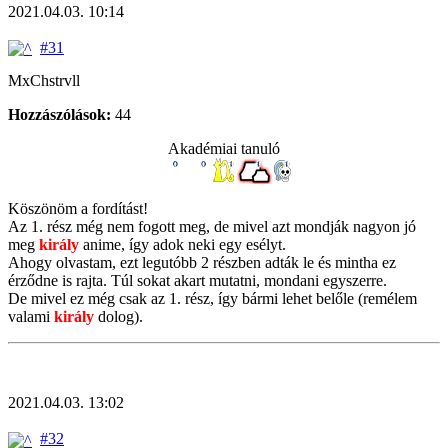
2021.04.03. 10:14
#31
MxChstrvll
Hozzászólások:
44
Akadémiai tanuló
Köszönöm a fordítást!
Az 1. rész még nem fogott meg, de mivel azt mondják nagyon jó
meg
király
anime, így adok neki egy esélyt.
Ahogy olvastam, ezt legutóbb 2 részben adták le és mintha ez
érződne is rajta. Túl sokat akart mutatni, mondani egyszerre.
De mivel ez még csak az 1. rész, így bármi lehet belőle (remélem
valami
király
dolog).
2021.04.03. 13:02
#32