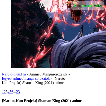
Kimetsu no Yaiba
Naruto-Kun.Hu
» Anime / Mangasorozatok »
Egyéb anime / manga sorozatok
» [Naruto-
Kun Projekt] Shaman King (2021) anime
1
2
3
4
5
6
...
23
[Naruto-Kun Projekt] Shaman King (2021) anime