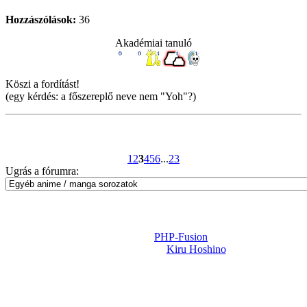
Hozzászólások:
36
Akadémiai tanuló
Köszi a fordítást!
(egy kérdés: a főszereplő neve nem "Yoh"?)
1
2
3
4
5
6
...
23
Ugrás a fórumra:
Powered by
PHP-Fusion
Design-t készítette:
Kiru Hoshino