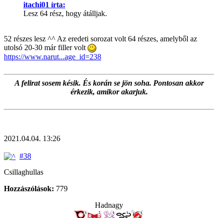
itachi01 írta:
Lesz 64 rész, hogy átálljak.
52 részes lesz ^^ Az eredeti sorozat volt 64 részes, amelyből az
utolsó 20-30 már filler volt
https://www.narut...age_id=238
A felirat sosem késik. És korán se jön soha. Pontosan akkor
érkezik, amikor akarjuk.
2021.04.04. 13:26
#38
Csillaghullas
Hozzászólások:
779
Hadnagy