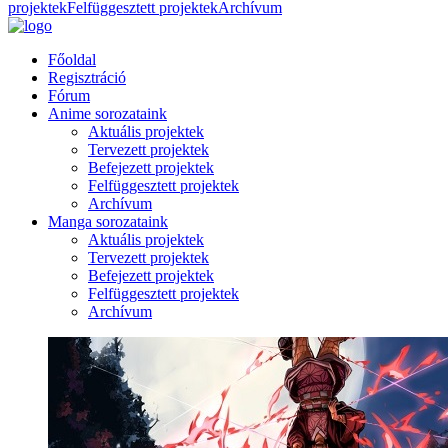
projektek
Felfüggesztett projektek
Archívum
Főoldal
Regisztráció
Fórum
Anime sorozataink
Aktuális projektek
Tervezett projektek
Befejezett projektek
Felfüggesztett projektek
Archívum
Manga sorozataink
Aktuális projektek
Tervezett projektek
Befejezett projektek
Felfüggesztett projektek
Archívum