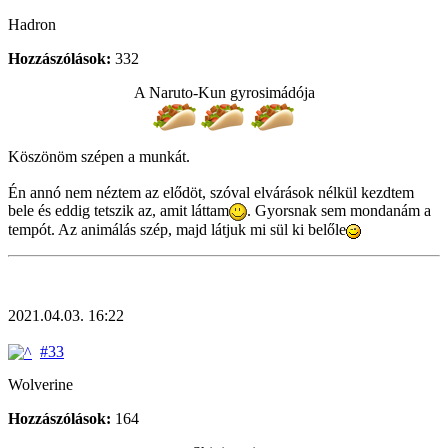
Hadron
Hozzászólások:
332
A Naruto-Kun gyrosimádója
Köszönöm szépen a munkát.
Én annó nem néztem az elődöt, szóval elvárások nélkül kezdtem
bele és eddig tetszik az, amit láttam
. Gyorsnak sem mondanám a
tempót. Az animálás szép, majd látjuk mi sül ki belőle
2021.04.03. 16:22
#33
Wolverine
Hozzászólások:
164