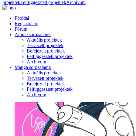
projektek
Felfüggesztett projektek
Archívum
Főoldal
Regisztráció
Fórum
Anime sorozataink
Aktuális projektek
Tervezett projektek
Befejezett projektek
Felfüggesztett projektek
Archívum
Manga sorozataink
Aktuális projektek
Tervezett projektek
Befejezett projektek
Felfüggesztett projektek
Archívum