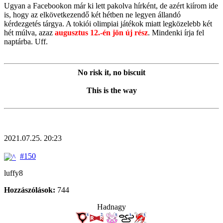
Ugyan a Facebookon már ki lett pakolva hírként, de azért kiírom ide
is, hogy az elkövetkezendő két hétben ne legyen állandó
kérdezgetés tárgya. A tokiói olimpiai játékok miatt legközelebb két
hét múlva, azaz
augusztus 12.-én jön új rész
. Mindenki írja fel
naptárba. Uff.
No risk it, no biscuit
This is the way
2021.07.25. 20:23
#150
luffy8
Hozzászólások:
744
Hadnagy