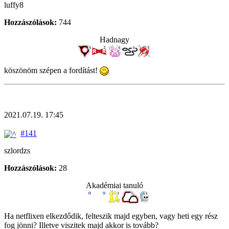
luffy8
Hozzászólások:
744
Hadnagy
köszönöm szépen a fordítást!
2021.07.19. 17:45
#141
szlordzs
Hozzászólások:
28
Akadémiai tanuló
Ha netflixen elkezdődik, felteszik majd egyben, vagy heti egy rész
fog jönni? Illetve viszitek majd akkor is tovább?