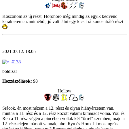
Köszönöm az új részt, Horohoro még mindig az egyik kedvenc
karakterem az animéből, jó volt látni egy kicsit rá koncentráló részt
2021.07.12. 18:05
#138
boldizar
Hozzászólások:
98
Hollow
Srácok, én most nézem a 12. részt és olyan hiányérzetem van,
mintha a 11. rész és a 12. rész között valami kimaradt volna. You és
Ren a 11. rész végén a pincében voltak két "őrrel" szemben, majd a
12. rész elején már ott vannak, ahol Ryu és Horo. Itt most ugrás
történt az időben, vagy mi? Engem érdekelne a pincés harc is.