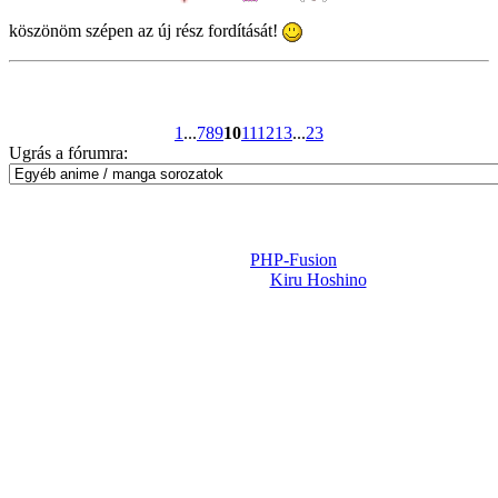
köszönöm szépen az új rész fordítását!
1
...
7
8
9
10
11
12
13
...
23
Ugrás a fórumra:
Powered by
PHP-Fusion
Design-t készítette:
Kiru Hoshino