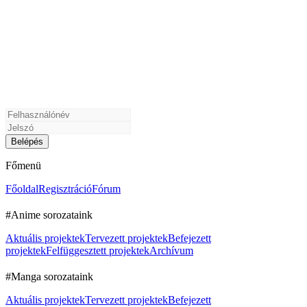
Főmenü
Főoldal
Regisztráció
Fórum
#Anime sorozataink
Aktuális projektek
Tervezett projektek
Befejezett
projektek
Felfüggesztett projektek
Archívum
#Manga sorozataink
Aktuális projektek
Tervezett projektek
Befejezett