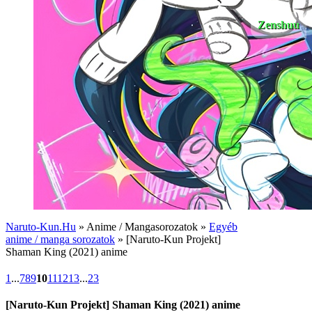
Zenshuu
Naruto-Kun.Hu
» Anime / Mangasorozatok »
Egyéb
anime / manga sorozatok
» [Naruto-Kun Projekt]
Shaman King (2021) anime
1
...
7
8
9
10
11
12
13
...
23
[Naruto-Kun Projekt] Shaman King (2021) anime