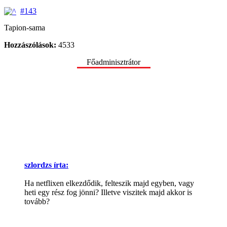
#143
Tapion-sama
Hozzászólások:
4533
Főadminisztrátor
szlordzs írta:
Ha netflixen elkezdődik, felteszik majd egyben, vagy
heti egy rész fog jönni? Illetve viszitek majd akkor is
tovább?