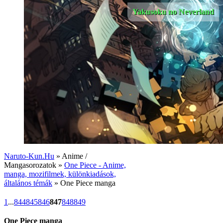
Yakusoku no Neverland
Naruto-Kun.Hu
» Anime /
Mangasorozatok »
One Piece - Anime,
manga, mozifilmek, különkiadások,
általános témák
» One Piece manga
1
...
844
845
846
847
848
849
One Piece manga