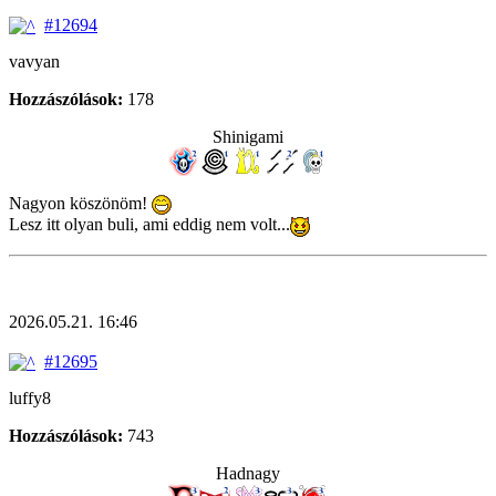
#12694
vavyan
Hozzászólások:
178
Shinigami
Nagyon köszönöm!
Lesz itt olyan buli, ami eddig nem volt...
2026.05.21. 16:46
#12695
luffy8
Hozzászólások:
743
Hadnagy