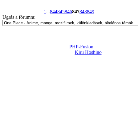
1
...
844
845
846
847
848
849
Ugrás a fórumra:
Powered by
PHP-Fusion
Design-t készítette:
Kiru Hoshino