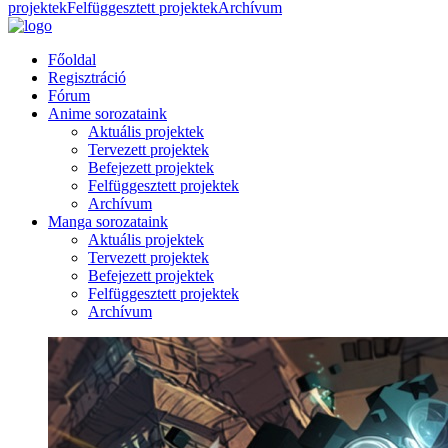
projektek
Felfüggesztett projektek
Archívum
Főoldal
Regisztráció
Fórum
Anime sorozataink
Aktuális projektek
Tervezett projektek
Befejezett projektek
Felfüggesztett projektek
Archívum
Manga sorozataink
Aktuális projektek
Tervezett projektek
Befejezett projektek
Felfüggesztett projektek
Archívum