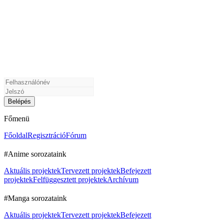
Főmenü
Főoldal
Regisztráció
Fórum
#Anime sorozataink
Aktuális projektek
Tervezett projektek
Befejezett
projektek
Felfüggesztett projektek
Archívum
#Manga sorozataink
Aktuális projektek
Tervezett projektek
Befejezett