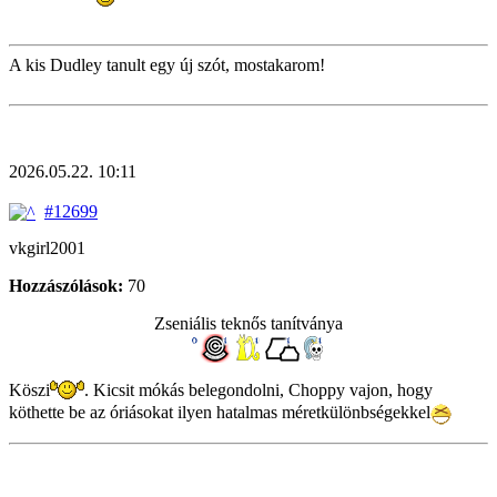
A kis Dudley tanult egy új szót, mostakarom!
2026.05.22. 10:11
#12699
vkgirl2001
Hozzászólások:
70
Zseniális teknős tanítványa
Köszi
. Kicsit mókás belegondolni, Choppy vajon, hogy
köthette be az óriásokat ilyen hatalmas méretkülönbségekkel