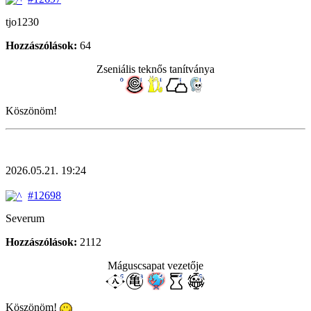
tjo1230
Hozzászólások:
64
Zseniális teknős tanítványa
Köszönöm!
2026.05.21. 19:24
#12698
Severum
Hozzászólások:
2112
Máguscsapat vezetője
Köszönöm!