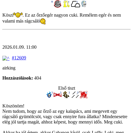
Köszi
. Ez az őrzőegér nagyon cuki. Remélem egér és nem
valami más rágcsáló
2026.01.09. 11:00
#12609
airking
Hozzászólások:
404
Első tiszt
Köszönöm!
Nem tudom, hogy az őrző az egy kalapács, ami megevett egy
rágcsáló gyümölcsöt, vagy csak ennyire fura állatka? Mindenesetre
elég jól tartja magát, ahhoz képest, hogy mennyi idős. Meg cuki.
Akkor ha jól értem, akkor Gabanon kívül, csak Luffy, Loki, meg