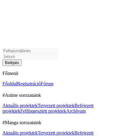
Főmenü
Főoldal
Regisztráció
Fórum
#Anime sorozataink
Aktuális projektek
Tervezett projektek
Befejezett
projektek
Felfüggesztett projektek
Archívum
#Manga sorozataink
Aktuális projektek
Tervezett projektek
Befejezett