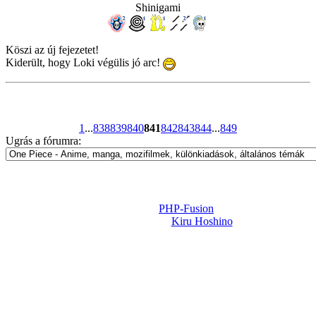
Shinigami
Köszi az új fejezetet!
Kiderült, hogy Loki végülis jó arc!
1
...
838
839
840
841
842
843
844
...
849
Ugrás a fórumra:
Powered by
PHP-Fusion
Design-t készítette:
Kiru Hoshino