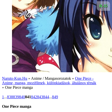
R-15
Naruto-Kun.Hu
» Anime / Mangasorozatok »
One Piece -
Anime, manga, mozifilmek, különkiadások, általános témák
» One Piece manga
1
...
838
839
840
841
842
843
844
...
849
One Piece manga