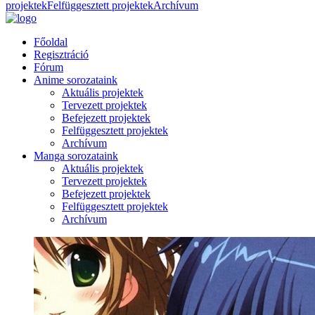
projektek
Felfüggesztett projektek
Archívum
Főoldal
Regisztráció
Fórum
Anime sorozataink
Aktuális projektek
Tervezett projektek
Befejezett projektek
Felfüggesztett projektek
Archívum
Manga sorozataink
Aktuális projektek
Tervezett projektek
Befejezett projektek
Felfüggesztett projektek
Archívum