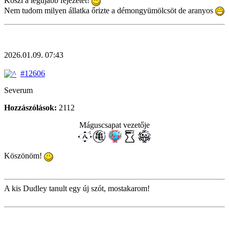
Köszi a legújabb fejezetet!
Nem tudom milyen állatka őrizte a démongyümölcsöt de aranyos
2026.01.09. 07:43
#12606
Severum
Hozzászólások:
2112
Máguscsapat vezetője
Köszönöm!
A kis Dudley tanult egy új szót, mostakarom!