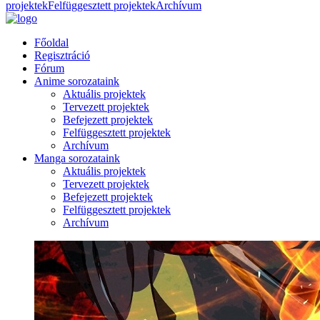
projektek
Felfüggesztett projektek
Archívum
Főoldal
Regisztráció
Fórum
Anime sorozataink
Aktuális projektek
Tervezett projektek
Befejezett projektek
Felfüggesztett projektek
Archívum
Manga sorozataink
Aktuális projektek
Tervezett projektek
Befejezett projektek
Felfüggesztett projektek
Archívum