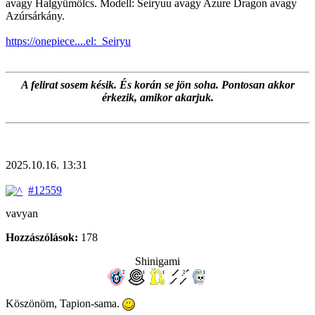
avagy Halgyümölcs. Modell: Seiryuu avagy Azure Dragon avagy
Azúrsárkány.
https://onepiece....el:_Seiryu
A felirat sosem késik. És korán se jön soha. Pontosan akkor
érkezik, amikor akarjuk.
2025.10.16. 13:31
#12559
vavyan
Hozzászólások:
178
Shinigami
Köszönöm, Tapion-sama.