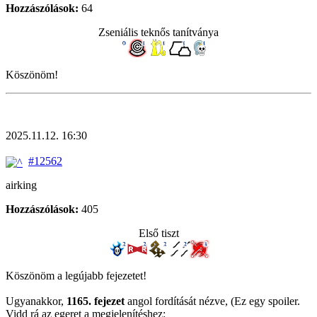
Hozzászólások:
64
Zseniális teknős tanítványa
Köszönöm!
2025.11.12. 16:30
#12562
airking
Hozzászólások:
405
Első tiszt
Köszönöm a legújabb fejezetet!
Ugyanakkor,
1165. fejezet
angol fordítását nézve, (Ez egy spoiler.
Vidd rá az egeret a megjelenítéshez:
felmerült bennem egy kérdés.