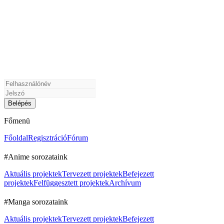
Főmenü
Főoldal
Regisztráció
Fórum
#Anime sorozataink
Aktuális projektek
Tervezett projektek
Befejezett
projektek
Felfüggesztett projektek
Archívum
#Manga sorozataink
Aktuális projektek
Tervezett projektek
Befejezett