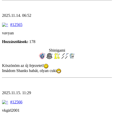
2025.11.14. 06:52
#12565
vavyan
Hozzászólások:
178
Shinigami
Köszönöm az új fejezetet!
Imádom Shanks babát, olyan cuki
2025.11.15. 11:29
#12566
vkgirl2001