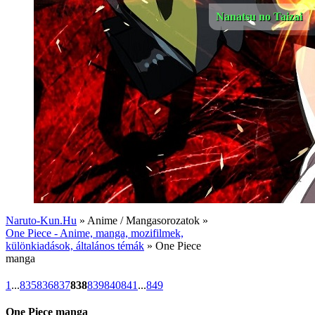
Nanatsu no Taizai
Naruto-Kun.Hu
» Anime / Mangasorozatok »
One Piece - Anime, manga, mozifilmek,
különkiadások, általános témák
» One Piece
manga
1
...
835
836
837
838
839
840
841
...
849
One Piece manga