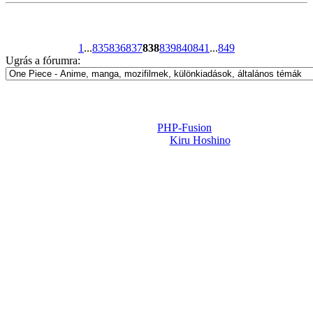
1
...
835
836
837
838
839
840
841
...
849
Ugrás a fórumra:
Powered by
PHP-Fusion
Design-t készítette:
Kiru Hoshino