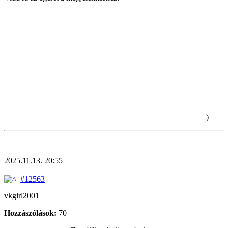
MÉGIS HOGY TUDOTT GARP A TENGERÉSZETBEN
NYUGDÍJBA MENNI???
Luffy egy mezei égi sárkányfi felpofozása után egy admirálist
kapott, Garp ehhez képest túl sok gondolkozás nélkül felpofozta
Imu-t, a világ királyát, együtt harcolt ellene kalózokkal, és bár
később tényleg harcolt Xebec ellen, Roger-el vállvetve, de azzal is
akadályozta a tervét. Mégis hogy lehetett mindezek dacára hős a
tengerészetben?
Egy ilyen előtörténet inkább egy forradalmár karriert alapozna meg.
XD
Illetve most akkor Imu hakija ennyivel erősebb, mint Xebec-é, hogy
még ő sem volt képes ellenállni a képességének, vagy ez totálisan
figyelmen kívül hagyja? Most nem igazán értem ezt az egészet.
)
2025.11.13. 20:55
#12563
vkgirl2001
Hozzászólások:
70