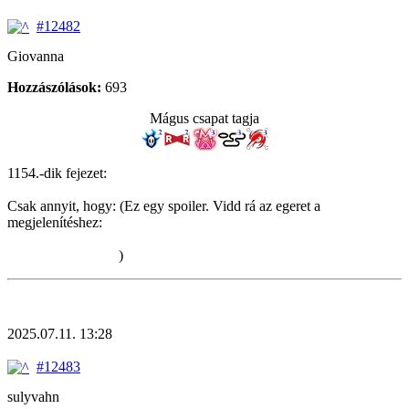
#12482
Giovanna
Hozzászólások:
693
Mágus csapat tagja
1154.-dik fejezet:
Csak annyit, hogy: (Ez egy spoiler. Vidd rá az egeret a
megjelenítéshez:
PEAK CHAPTER
)
2025.07.11. 13:28
#12483
sulyvahn