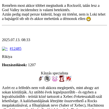
Remélem most akkor többet megtudunk a Rocksról, talán lesz a
God Valley incidenshez is valami betekintés.
Aztán pedig majd persze kiderül, hogy mi történt, nem is Loki tehet
a bajságról stb stb és akkor mehetünk a démonok ellen
2025.07.13. 08:33
#12485
Rikiya
Hozzászólások:
1207
Kínzás specialista
Azért ez a felfedés nem volt akkora meglepetés, mint ahogy azt
sokan körülírják. Az utóbbi évek legnépszerűbb - és egyben a
legvalószínűbb - teóriái közé tartozott a Xebec-Feketeszakáll-szál
lehetősége. A kalózbandájának létrejötte összevethető a Rocks
megalakulásával, a főhajójának neve (Saber of Xebec), Hachinosu