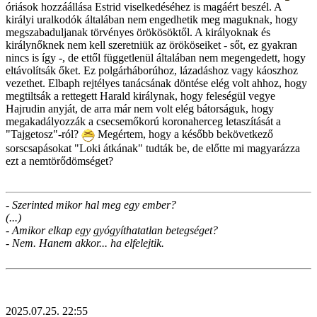
óriások hozzáállása Estrid viselkedéséhez is magáért beszél. A
királyi uralkodók általában nem engedhetik meg maguknak, hogy
megszabaduljanak törvényes örökösöktől. A királyoknak és
királynőknek nem kell szeretniük az örököseiket - sőt, ez gyakran
nincs is így -, de ettől függetlenül általában nem megengedett, hogy
eltávolítsák őket. Ez polgárháborúhoz, lázadáshoz vagy káoszhoz
vezethet. Elbaph rejtélyes tanácsának döntése elég volt ahhoz, hogy
megtiltsák a rettegett Harald királynak, hogy feleségül vegye
Hajrudin anyját, de arra már nem volt elég bátorságuk, hogy
megakadályozzák a csecsemőkorú koronaherceg letaszítását a
"Tajgetosz"-ról?
Megértem, hogy a később bekövetkező
sorscsapásokat "Loki átkának" tudták be, de előtte mi magyarázza
ezt a nemtörődömséget?
- Szerinted mikor hal meg egy ember?
(...)
- Amikor elkap egy gyógyíthatatlan betegséget?
- Nem. Hanem akkor... ha elfelejtik.
2025.07.25. 22:55