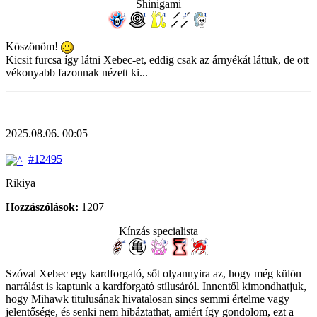
Shinigami
Köszönöm!
Kicsit furcsa így látni Xebec-et, eddig csak az árnyékát láttuk, de ott
vékonyabb fazonnak nézett ki...
2025.08.06. 00:05
#12495
Rikiya
Hozzászólások:
1207
Kínzás specialista
Szóval Xebec egy kardforgató, sőt olyannyira az, hogy még külön
narrálást is kaptunk a kardforgató stílusáról. Innentől kimondhatjuk,
hogy Mihawk titulusának hivatalosan sincs semmi értelme vagy
jelentősége, és senki nem hibáztathat, amiért így gondolom, ezt a