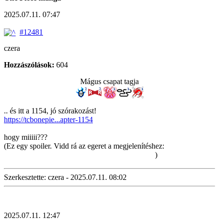
2025.07.11. 07:47
#12481
czera
Hozzászólások:
604
Mágus csapat tagja
.. és itt a 1154, jó szórakozást!
https://tcbonepie...apter-1154
hogy miiiii???
(Ez egy spoiler. Vidd rá az egeret a megjelenítéshez:
BB apja
Xebec? Tyűűű
Tetszik ez a visszaemlékezés!
)
Szerkesztette: czera - 2025.07.11. 08:02
2025.07.11. 12:47