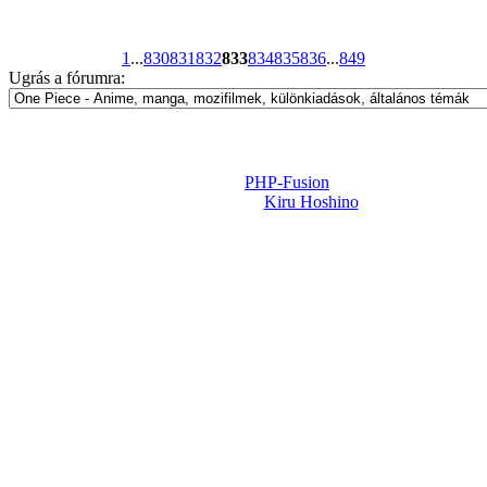
1
...
830
831
832
833
834
835
836
...
849
Ugrás a fórumra:
Powered by
PHP-Fusion
Design-t készítette:
Kiru Hoshino