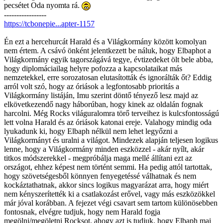
pecsétet Oda nyomta rá.
-----------------
https://tcbonepie...apter-1157
Én ezt a hercehurcát Harald és a Világkormány között komolyan
nem értem. A csávó önként jelentkezett be náluk, hogy Elbaphot a
Világkormány egyik tagországává tegye, évtizedeket ölt bele abba,
hogy diplomáciailag helyre pofozza a kapcsolataikat más
nemzetekkel, erre sorozatosan elutasították és ignorálták őt? Eddig
arról volt szó, hogy az óriások a legfontosabb prioritás a
Világkormány listáján, Imu szerint döntő tényező lesz majd az
elkövetkezendő nagy háborúban, hogy kinek az oldalán fognak
harcolni. Még Rocks világuralomra törő terveihez is kulcsfontosságú
lett volna Harald és az óriások katonai ereje. Valahogy mindig oda
lyukadunk ki, hogy Elbaph nélkül nem lehet legyőzni a
Világkormányt és uralni a világot. Mindezek alapján teljesen logikus
lenne, hogy a Világkormány minden eszközzel - akár nyílt, akár
titkos módszerekkel - megpróbálja maga mellé állítani ezt az
országot, ehhez képest nem történt semmi. Ha pedig attól tartottak,
hogy szövetségesből könnyen fenyegetéssé válhatnak és nem
kockáztathatnak, akkor sincs logikus magyarázat arra, hogy miért
nem kényszerítették ki a csatlakozást erővel, vagy más eszközökkel
már jóval korábban. A fejezet végi csavart sem tartom különösebben
fontosnak, elvégre tudjuk, hogy nem Harald fogja
megölni/megöletni Rocksot, ahogy azt is tudjuk, hogy Elbaph mai