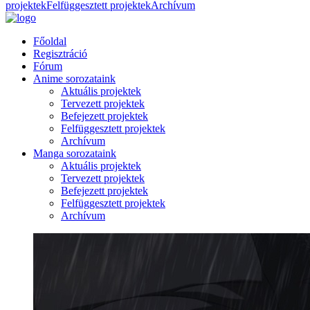
projektek
Felfüggesztett projektek
Archívum
Főoldal
Regisztráció
Fórum
Anime sorozataink
Aktuális projektek
Tervezett projektek
Befejezett projektek
Felfüggesztett projektek
Archívum
Manga sorozataink
Aktuális projektek
Tervezett projektek
Befejezett projektek
Felfüggesztett projektek
Archívum