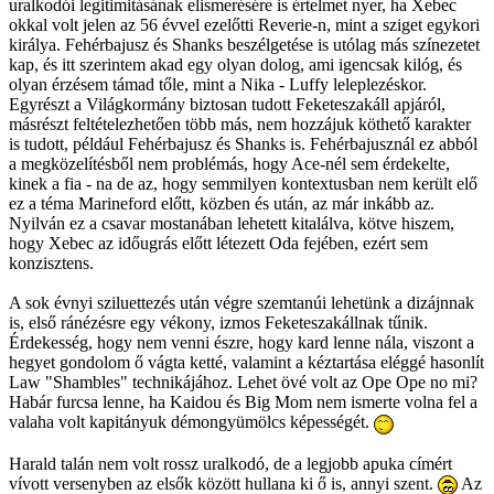
uralkodói legitimitásának elismerésére is értelmet nyer, ha Xebec
okkal volt jelen az 56 évvel ezelőtti Reverie-n, mint a sziget egykori
királya. Fehérbajusz és Shanks beszélgetése is utólag más színezetet
kap, és itt szerintem akad egy olyan dolog, ami igencsak kilóg, és
olyan érzésem támad tőle, mint a Nika - Luffy leleplezéskor.
Egyrészt a Világkormány biztosan tudott Feketeszakáll apjáról,
másrészt feltételezhetően több más, nem hozzájuk köthető karakter
is tudott, például Fehérbajusz és Shanks is. Fehérbajusznál ez abból
a megközelítésből nem problémás, hogy Ace-nél sem érdekelte,
kinek a fia - na de az, hogy semmilyen kontextusban nem került elő
ez a téma Marineford előtt, közben és után, az már inkább az.
Nyilván ez a csavar mostanában lehetett kitalálva, kötve hiszem,
hogy Xebec az időugrás előtt létezett Oda fejében, ezért sem
konzisztens.
A sok évnyi sziluettezés után végre szemtanúi lehetünk a dizájnnak
is, első ránézésre egy vékony, izmos Feketeszakállnak tűnik.
Érdekesség, hogy nem venni észre, hogy kard lenne nála, viszont a
hegyet gondolom ő vágta ketté, valamint a kéztartása eléggé hasonlít
Law "Shambles" technikájához. Lehet övé volt az Ope Ope no mi?
Habár furcsa lenne, ha Kaidou és Big Mom nem ismerte volna fel a
valaha volt kapitányuk démongyümölcs képességét.
Harald talán nem volt rossz uralkodó, de a legjobb apuka címért
vívott versenyben az elsők között hullana ki ő is, annyi szent.
Az