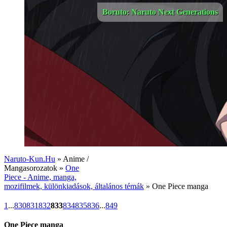
Boruto: Naruto Next Generations
Naruto-Kun.Hu
» Anime /
Mangasorozatok »
One
Piece - Anime, manga,
mozifilmek, különkiadások, általános témák
» One Piece manga
1
...
830
831
832
833
834
835
836
...
849
One Piece manga