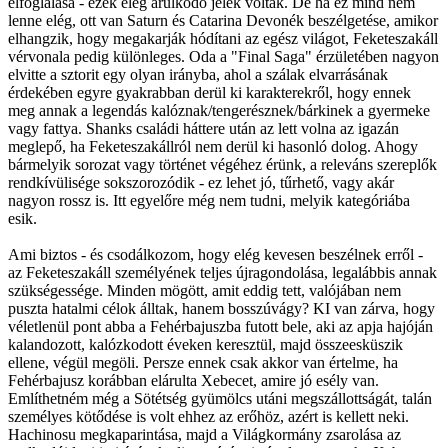
elfoglalása - ezek elég árulkodó jelek voltak. De ha ez mind nem
lenne elég, ott van Saturn és Catarina Devonék beszélgetése, amikor
elhangzik, hogy megakarják hódítani az egész világot, Feketeszakáll
vérvonala pedig különleges. Oda a "Final Saga" érzületében nagyon
elvitte a sztorit egy olyan irányba, ahol a szálak elvarrásának
érdekében egyre gyakrabban derül ki karakterekről, hogy ennek
meg annak a legendás kalóznak/tengerésznek/bárkinek a gyermeke
vagy fattya. Shanks családi háttere után az lett volna az igazán
meglepő, ha Feketeszakállról nem derül ki hasonló dolog. Ahogy
bármelyik sorozat vagy történet végéhez érünk, a releváns szereplők
rendkívülisége sokszorozódik - ez lehet jó, tűrhető, vagy akár
nagyon rossz is. Itt egyelőre még nem tudni, melyik kategóriába
esik.
Ami biztos - és csodálkozom, hogy elég kevesen beszélnek erről -
az Feketeszakáll személyének teljes újragondolása, legalábbis annak
szükségessége. Minden mögött, amit eddig tett, valójában nem
puszta hatalmi célok álltak, hanem bosszúvágy? KI van zárva, hogy
véletlenül pont abba a Fehérbajuszba futott bele, aki az apja hajóján
kalandozott, kalózkodott éveken keresztül, majd összeesküszik
ellene, végül megöli. Persze ennek csak akkor van értelme, ha
Fehérbajusz korábban elárulta Xebecet, amire jó esély van.
Említhetném még a Sötétség gyümölcs utáni megszállottságát, talán
személyes kötődése is volt ehhez az erőhöz, azért is kellett neki.
Hachinosu megkaparintása, majd a Világkormány zsarolása az