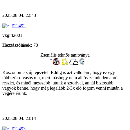
2025.08.04. 22:43
#12492
vkgirl2001
Hozzászólások:
70
Zseniális teknős tanítványa
Köszönöm az új fejezetet. Eddig is azt vallottam, hogy ez egy
többször olvasós mű, mert máshogy nem áll össze minden apró
részlet, és minél messzebb jutunk a sztorival, annál biztosabb
vagyok benne, hogy még legalább 2-3x elő fogom venni miután a
végére érünk.
2025.08.04. 23:14
#12493