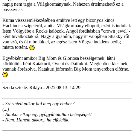
napig nem tagja a Világkormánynak. Nehezen értelmezhető ez a
passzivitás.
Kuma visszaemlékezésében említve lett egy bizonyos kincs
Hachinosu szigetéről, amit a Világkormány ellopott, ezért is indultak
Isten Völgyébe a Rocks kalózok. Angol fordításban "crown jewel"-
ként hivatkoztak rá. Nagy a gyanúm, hogy itt valójában Shakky-ről
van szó, és őt rabolták el, az egész Isten Völgye incidens pedig
miatta történt.
Egyébként amikor Big Mom és Gloriosa beszélgetnek, látni
körülöttük bébi Katakurit, Ovent és Daifukut. Meglepően kicsinek
vannak ábrázolva, Katakuri jóformán Big Mom tenyerében elférne.
Szerkesztette: Rikiya - 2025.08.13. 14:29
- Szerinted mikor hal meg egy ember?
(...)
- Amikor elkap egy gyógyíthatatlan betegséget?
- Nem. Hanem akkor... ha elfelejtik.