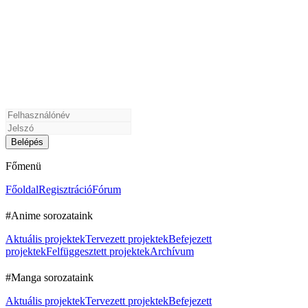
Főmenü
Főoldal
Regisztráció
Fórum
#Anime sorozataink
Aktuális projektek
Tervezett projektek
Befejezett
projektek
Felfüggesztett projektek
Archívum
#Manga sorozataink
Aktuális projektek
Tervezett projektek
Befejezett