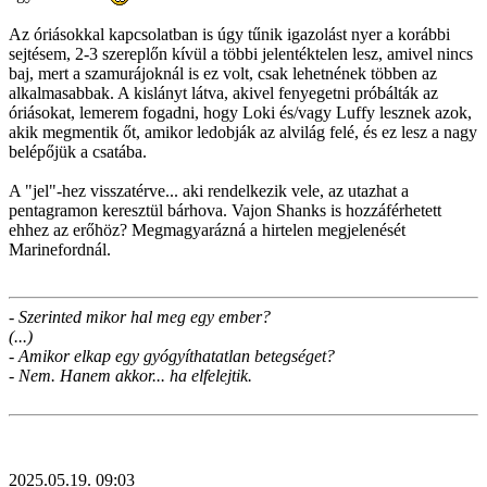
Az óriásokkal kapcsolatban is úgy tűnik igazolást nyer a korábbi
sejtésem, 2-3 szereplőn kívül a többi jelentéktelen lesz, amivel nincs
baj, mert a szamurájoknál is ez volt, csak lehetnének többen az
alkalmasabbak. A kislányt látva, akivel fenyegetni próbálták az
óriásokat, lemerem fogadni, hogy Loki és/vagy Luffy lesznek azok,
akik megmentik őt, amikor ledobják az alvilág felé, és ez lesz a nagy
belépőjük a csatába.
A "jel"-hez visszatérve... aki rendelkezik vele, az utazhat a
pentagramon keresztül bárhova. Vajon Shanks is hozzáférhetett
ehhez az erőhöz? Megmagyarázná a hirtelen megjelenését
Marinefordnál.
- Szerinted mikor hal meg egy ember?
(...)
- Amikor elkap egy gyógyíthatatlan betegséget?
- Nem. Hanem akkor... ha elfelejtik.
2025.05.19. 09:03