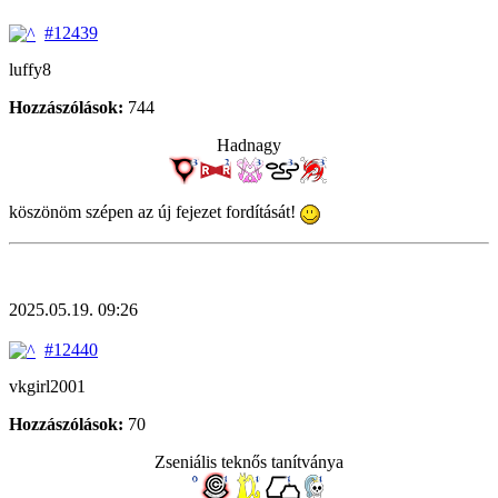
#12439
luffy8
Hozzászólások:
744
Hadnagy
köszönöm szépen az új fejezet fordítását!
2025.05.19. 09:26
#12440
vkgirl2001
Hozzászólások:
70
Zseniális teknős tanítványa