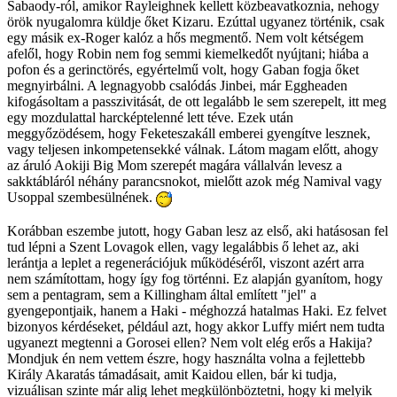
Sabaody-ról, amikor Rayleighnek kellett közbeavatkoznia, nehogy
örök nyugalomra küldje őket Kizaru. Ezúttal ugyanez történik, csak
egy másik ex-Roger kalóz a hős megmentő. Nem volt kétségem
afelől, hogy Robin nem fog semmi kiemelkedőt nyújtani; hiába a
pofon és a gerinctörés, egyértelmű volt, hogy Gaban fogja őket
megnyirbálni. A legnagyobb csalódás Jinbei, már Eggheaden
kifogásoltam a passzivitását, de ott legalább le sem szerepelt, itt meg
egy mozdulattal harcképtelenné lett téve. Ezek után
meggyőzödésem, hogy Feketeszakáll emberei gyengítve lesznek,
vagy teljesen inkompetensekké válnak. Látom magam előtt, ahogy
az áruló Aokiji Big Mom szerepét magára vállalván levesz a
sakktábláról néhány parancsnokot, mielőtt azok még Namival vagy
Usoppal szembesülnének.
Korábban eszembe jutott, hogy Gaban lesz az első, aki hatásosan fel
tud lépni a Szent Lovagok ellen, vagy legalábbis ő lehet az, aki
lerántja a leplet a regenerációjuk működéséről, viszont azért arra
nem számítottam, hogy így fog történni. Ez alapján gyanítom, hogy
sem a pentagram, sem a Killingham által említett "jel" a
gyengepontjaik, hanem a Haki - méghozzá hatalmas Haki. Ez felvet
bizonyos kérdéseket, például azt, hogy akkor Luffy miért nem tudta
ugyanezt megtenni a Gorosei ellen? Nem volt elég erős a Hakija?
Mondjuk én nem vettem észre, hogy használta volna a fejlettebb
Király Akaratás támadásait, amit Kaidou ellen, bár ki tudja,
vizuálisan szinte már alig lehet megkülönböztetni, hogy ki melyik