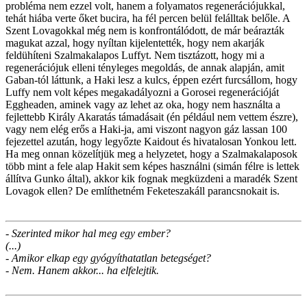
probléma nem ezzel volt, hanem a folyamatos regenerációjukkal,
tehát hiába verte őket bucira, ha fél percen belül felálltak belőle. A
Szent Lovagokkal még nem is konfrontálódott, de már beárazták
magukat azzal, hogy nyíltan kijelentették, hogy nem akarják
feldühíteni Szalmakalapos Luffyt. Nem tisztázott, hogy mi a
regenerációjuk elleni tényleges megoldás, de annak alapján, amit
Gaban-tól láttunk, a Haki lesz a kulcs, éppen ezért furcsállom, hogy
Luffy nem volt képes megakadályozni a Gorosei regenerációját
Eggheaden, aminek vagy az lehet az oka, hogy nem használta a
fejlettebb Király Akaratás támadásait (én például nem vettem észre),
vagy nem elég erős a Haki-ja, ami viszont nagyon gáz lassan 100
fejezettel azután, hogy legyőzte Kaidout és hivatalosan Yonkou lett.
Ha meg onnan közelítjük meg a helyzetet, hogy a Szalmakalaposok
több mint a fele alap Hakit sem képes használni (simán félre is lettek
állítva Gunko által), akkor kik fognak megküzdeni a maradék Szent
Lovagok ellen? De említhetném Feketeszakáll parancsnokait is.
- Szerinted mikor hal meg egy ember?
(...)
- Amikor elkap egy gyógyíthatatlan betegséget?
- Nem. Hanem akkor... ha elfelejtik.