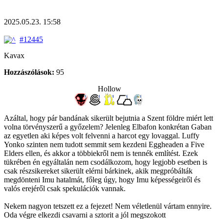
2025.05.23. 15:58
#12445
Kavax
Hozzászólások:
95
Hollow
Azáltal, hogy pár bandának sikerült bejutnia a Szent földre miért lett
volna törvényszerű a győzelem? Jelenleg Elbafon konkrétan Gaban
az egyetlen aki képes volt felvenni a harcot egy lovaggal. Luffy
Yonko szinten nem tudott semmit sem kezdeni Eggheaden a Five
Elders ellen, és akkor a többiekről nem is tennék említést. Ezek
tükrében én egyáltalán nem csodálkozom, hogy legjobb esetben is
csak részsikereket sikerült elérni bárkinek, akik megpróbálták
megdönteni Imu hatalmát, főleg úgy, hogy Imu képességeiről és
valós erejéről csak spekulációk vannak.
Nekem nagyon tetszett ez a fejezet! Nem véletlenül vártam ennyire.
Oda végre elkezdi csavarni a sztorit a jól megszokott