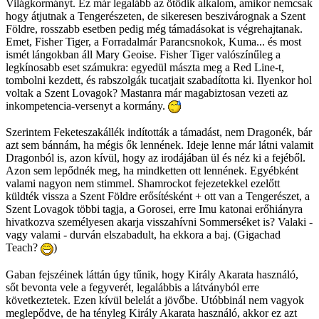
Világkormányt. Ez már legalább az ötödik alkalom, amikor nemcsak
hogy átjutnak a Tengerészeten, de sikeresen beszivárognak a Szent
Földre, rosszabb esetben pedig még támadásokat is végrehajtanak.
Emet, Fisher Tiger, a Forradalmár Parancsnokok, Kuma... és most
ismét lángokban áll Mary Geoise. Fisher Tiger valószínűleg a
legkínosabb eset számukra: egyedül mászta meg a Red Line-t,
tombolni kezdett, és rabszolgák tucatjait szabadította ki. Ilyenkor hol
voltak a Szent Lovagok? Mastanra már magabiztosan vezeti az
inkompetencia-versenyt a kormány.
Szerintem Feketeszakállék indították a támadást, nem Dragonék, bár
azt sem bánnám, ha mégis ők lennének. Ideje lenne már látni valamit
Dragonból is, azon kívül, hogy az irodájában ül és néz ki a fejéből.
Azon sem lepődnék meg, ha mindketten ott lennének. Egyébként
valami nagyon nem stimmel. Shamrockot fejezetekkel ezelőtt
küldték vissza a Szent Földre erősítésként + ott van a Tengerészet, a
Szent Lovagok többi tagja, a Gorosei, erre Imu katonai erőhiányra
hivatkozva személyesen akarja visszahívni Sommerséket is? Valaki -
vagy valami - durván elszabadult, ha ekkora a baj. (Gigachad
Teach?
)
Gaban fejszéinek láttán úgy tűnik, hogy Király Akarata használó,
sőt bevonta vele a fegyverét, legalábbis a látványból erre
következtetek. Ezen kívül belelát a jövőbe. Utóbbinál nem vagyok
meglepődve, de ha tényleg Király Akarata használó, akkor ez azt