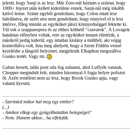
jelenti, hogy Sanji is az lesz. Már Zoro-nál húztam a számat, hogy
1000+ fejezet után kellett kiderülnie ennek, Sanji-nál még inkább
kirívó lenne. Szinte egyből gondoltam, hogy Colon miatt lesz
hátráltatva, de azért arra nem gondoltam, hogy ennyivel el is lesz
intézve, főleg miután az egyiküket játszi könnyedséggel fektette ki.
Túl sok a szappanopera és az ehhez köthető "csavarok". A Lovagok
hatalmas előnyben voltak, erre az egyiküket instant elintézik, a
másikról pedig kiderül, egy ártatlan kislány a múltból, aki végig
kontrollálva volt, Imu meg ahelyett, hogy a Szent Földön venné
kezelésbe a lángoló helyzetet, megjelenik Elbaphon megszállva
Gunko testét. Vagy mi.
Gaban leesett, talán pont oda fog zuhanni, ahol Luffyék vannak.
Chopper megindult felé, minden bizonnyal ő fogja helyre pofozni
őt. Azért remélem nem az lesz, hogy Brook Gunko apja, vagy
valami ilyesmi.
- Szerinted mikor hal meg egy ember?
(...)
- Amikor elkap egy gyógyíthatatlan betegséget?
- Nem. Hanem akkor... ha elfelejtik.