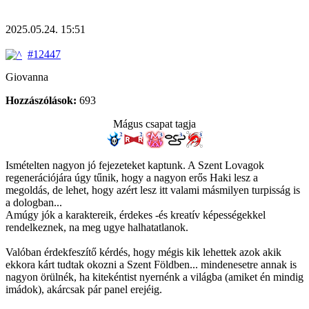
2025.05.24. 15:51
#12447
Giovanna
Hozzászólások:
693
Mágus csapat tagja
Ismételten nagyon jó fejezeteket kaptunk. A Szent Lovagok
regenerációjára úgy tűnik, hogy a nagyon erős Haki lesz a
megoldás, de lehet, hogy azért lesz itt valami másmilyen turpisság is
a dologban...
Amúgy jók a karaktereik, érdekes -és kreatív képességekkel
rendelkeznek, na meg ugye halhatatlanok.
Valóban érdekfeszítő kérdés, hogy mégis kik lehettek azok akik
ekkora kárt tudtak okozni a Szent Földben... mindenesetre annak is
nagyon örülnék, ha kitekéntist nyernénk a világba (amiket én mindig
imádok), akárcsak pár panel erejéig.