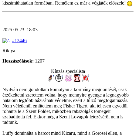
kiszámíthatatlan formában. Remélem ez már a végjáték előszele!
2025.05.23. 18:03
#12446
Rikiya
Hozzászólások:
1207
Kínzás specialista
Nyilván nem gondoltam komolyan a kormány megdöntését, csak
érzékeltetni szerettem volna, hogy mennyire gyenge a legnagyobb
hatalom legfőbb bázisának védelme, ezért a túlzó megfogalmazás.
Nem véletlenül említettem meg Fisher Tigert, aki teljesen egyedül
rohanta le a Szent Földet, miközben rabszolgák tömegeit
szabadította fel. Ekkor még a Szent Lovagok létezéséről nem is
tudtunk.
Luffy dominálta a harcot mind Kizaru, mind a Gorosei ellen, a