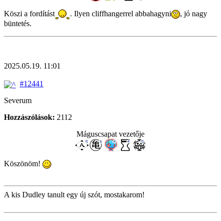
Köszi a fordítást
. Ilyen cliffhangerrel abbahagyni
, jó nagy
büntetés.
2025.05.19. 11:01
#12441
Severum
Hozzászólások:
2112
Máguscsapat vezetője
Köszönöm!
A kis Dudley tanult egy új szót, mostakarom!