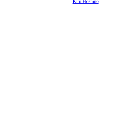
Design-t készítette:
Kiru Hoshino