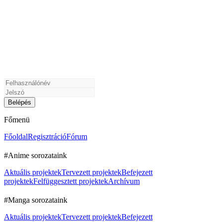
Főmenü
Főoldal
Regisztráció
Fórum
#Anime sorozataink
Aktuális projektek
Tervezett projektek
Befejezett
projektek
Felfüggesztett projektek
Archívum
#Manga sorozataink
Aktuális projektek
Tervezett projektek
Befejezett