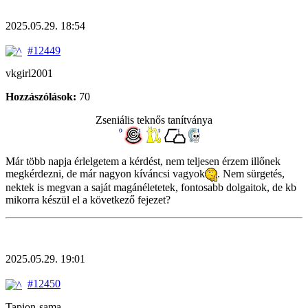
2025.05.29. 18:54
#12449
vkgirl2001
Hozzászólások:
70
Zseniális teknős tanítványa
Már több napja érlelgetem a kérdést, nem teljesen érzem illőnek
megkérdezni, de már nagyon kíváncsi vagyok
. Nem sürgetés,
nektek is megvan a saját magánéletetek, fontosabb dolgaitok, de kb
mikorra készül el a következő fejezet?
2025.05.29. 19:01
#12450
Tapion-sama