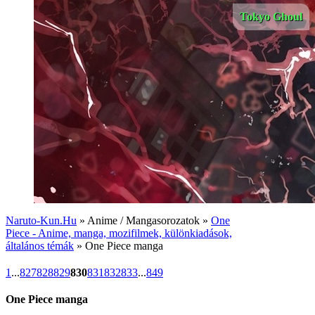
Tokyo Ghoul
Naruto-Kun.Hu
» Anime / Mangasorozatok »
One
Piece - Anime, manga, mozifilmek, különkiadások,
általános témák
» One Piece manga
1
...
827
828
829
830
831
832
833
...
849
One Piece manga