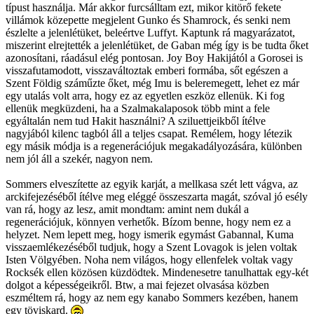
típust használja. Már akkor furcsálltam ezt, mikor kitörő fekete
villámok közepette megjelent Gunko és Shamrock, és senki nem
észlelte a jelenlétüket, beleértve Luffyt. Kaptunk rá magyarázatot,
miszerint elrejtették a jelenlétüket, de Gaban még így is be tudta őket
azonosítani, ráadásul elég pontosan. Joy Boy Hakijától a Gorosei is
visszafutamodott, visszaváltoztak emberi formába, sőt egészen a
Szent Földig száműzte őket, még Imu is beleremegett, lehet ez már
egy utalás volt arra, hogy ez az egyetlen eszköz ellenük. Ki fog
ellenük megküzdeni, ha a Szalmakalaposok több mint a fele
egyáltalán nem tud Hakit használni? A sziluettjeikből ítélve
nagyjából kilenc tagból áll a teljes csapat. Remélem, hogy létezik
egy másik módja is a regenerációjuk megakadályozására, különben
nem jól áll a szekér, nagyon nem.
Sommers elveszítette az egyik karját, a mellkasa szét lett vágva, az
arckifejezéséből ítélve meg eléggé összeszarta magát, szóval jó esély
van rá, hogy az lesz, amit mondtam: amint nem dukál a
regenerációjuk, könnyen verhetők. Bízom benne, hogy nem ez a
helyzet. Nem lepett meg, hogy ismerik egymást Gabannal, Kuma
visszaemlékezéséből tudjuk, hogy a Szent Lovagok is jelen voltak
Isten Völgyében. Noha nem világos, hogy ellenfelek voltak vagy
Rocksék ellen közösen küzdödtek. Mindenesetre tanulhattak egy-két
dolgot a képességeikről. Btw, a mai fejezet olvasása közben
eszméltem rá, hogy az nem egy kanabo Sommers kezében, hanem
egy töviskard.