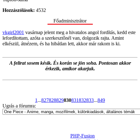
Hozzászólások:
4532
Főadminisztrátor
vkgirl2001
vasárnap jelent meg a hivatalos angol fordítás, kedd este
lefordítottam, azóta a szerkesztőnél van, dolgozik rajta. Amint
elkészül, átnézem, és ha hibátlan lett, akkor már rakom is ki.
A felirat sosem késik. És korán se jön soha. Pontosan akkor
érkezik, amikor akarjuk.
1
...
827
828
829
830
831
832
833
...
849
Ugrás a fórumra:
Powered by
PHP-Fusion