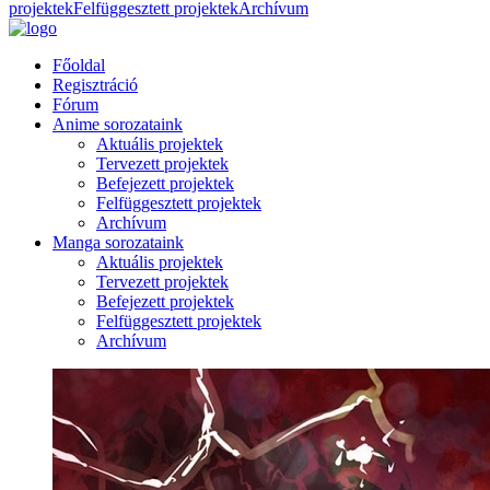
projektek
Felfüggesztett projektek
Archívum
Főoldal
Regisztráció
Fórum
Anime sorozataink
Aktuális projektek
Tervezett projektek
Befejezett projektek
Felfüggesztett projektek
Archívum
Manga sorozataink
Aktuális projektek
Tervezett projektek
Befejezett projektek
Felfüggesztett projektek
Archívum