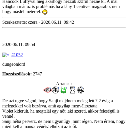
Hancock Luffyval meg akárhogy nézzük sz#rul nézne ki. A mai
világban már az is problémás ha a lány 1 centivel magasabb, nem
hogy másfél méterrel.
Szerkesztette: czera - 2020.06.11. 09:42
2020.06.11. 09:54
#1052
dungeonlord
Hozzászólások:
2747
Arrancar
De azt ugye vágod, hogy Sanji majdnem meleg lett ? 2.évig a
melegekkel volt bezárva, amit agyilag megváltoztatta.
Violet kiderült, ha megtalál egy nőt ,aki szereti, akkor feleségül is
venné .
Sanji néha perverz, de nem ugyanúgy ,mint régen. Nem értem, hogy
miért kell a manga végéig elhúzni az időt.