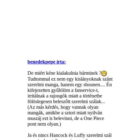
benedekpepe írta:
De miért kéne kialakulnia bárminek ?
Tudtommal ez nem egy kislányoknak szánt
szerelmi manga, hanem egy shounen.... Én
kifejezetten gyűlölöm a fanservice-t,
irritálnak a rajongók miatt a történetbe
fölöslegesen beleszőtt szerelmi szálak...
(Az más kérdés, hogy vannak olyan
mangák, amikbe a sztori miatt nyilván
muszáj ezt is belevinni, de a One Piece
pont nem olyan.)
Ja és nincs Hancock és Luffy szerelmi szál