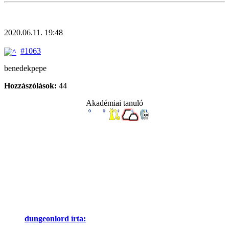
2020.06.11. 19:48
#1063
benedekpepe
Hozzászólások:
44
Akadémiai tanuló
dungeonlord írta: