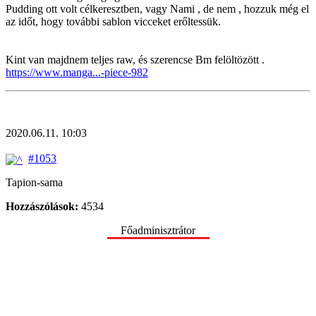
Pudding ott volt célkeresztben, vagy Nami , de nem , hozzuk még el
az időt, hogy további sablon vicceket erőltessük.
Kint van majdnem teljes raw, és szerencse Bm felöltözött .
https://www.manga...-piece-982
2020.06.11. 10:03
#1053
Tapion-sama
Hozzászólások:
4534
Főadminisztrátor