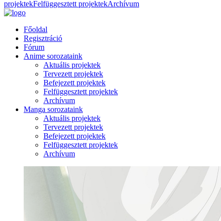
projektek
Felfüggesztett projektek
Archívum
Főoldal
Regisztráció
Fórum
Anime sorozataink
Aktuális projektek
Tervezett projektek
Befejezett projektek
Felfüggesztett projektek
Archívum
Manga sorozataink
Aktuális projektek
Tervezett projektek
Befejezett projektek
Felfüggesztett projektek
Archívum