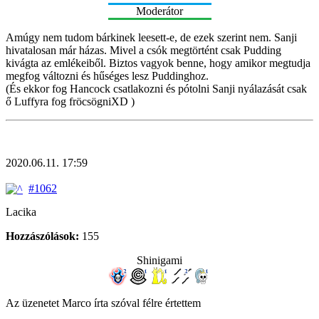
Moderátor
Amúgy nem tudom bárkinek leesett-e, de ezek szerint nem. Sanji
hivatalosan már házas. Mivel a csók megtörtént csak Pudding
kivágta az emlékeiből. Biztos vagyok benne, hogy amikor megtudja
megfog változni és hűséges lesz Puddinghoz.
(És ekkor fog Hancock csatlakozni és pótolni Sanji nyálazását csak
ő Luffyra fog fröcsögniXD )
2020.06.11. 17:59
#1062
Lacika
Hozzászólások:
155
Shinigami
Az üzenetet Marco írta szóval félre értettem