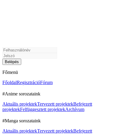
Főmenü
Főoldal
Regisztráció
Fórum
#Anime sorozataink
Aktuális projektek
Tervezett projektek
Befejezett
projektek
Felfüggesztett projektek
Archívum
#Manga sorozataink
Aktuális projektek
Tervezett projektek
Befejezett