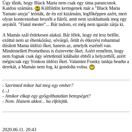
Úgy tűnik, hogy Black Maria nem csak egy sima parancsnok
Kaidou számára.
Külföldön keringenek már a "Black Maria
Yamato anyja" teóriák, de én ezt kizárnám, legfőképpen azért, mert
olyan kontextusban beszélt a fiáról, amit nem szokhattunk meg egy
anyától. "Fiatal mester"... Bár tudom, ez még nem igazán zárja ki.
A Mamás szál érdekesen alakul. Bár félek, hogy mi lesz belőle,
ezúttal nem az éhenkórász, sóvárgó, őrült és étkezési rohammal
dúsított Mama üldözi őket, hanem az, amelyik eszénél van.
Mindemellett Prometheus is észrevette őket. Azért remélem, hogy
nem fognak csak úgy sértetlenül kilábalni ebből a helyzetből, azért
mégiscsak egy Yonkou üldözi őket. Valamint Franky tankja beadta a
derekát, a Mamán nem fog, ki gondolta volna.
- Szerinted mikor hal meg egy ember?
(...)
- Amikor elkap egy gyógyíthatatlan betegséget?
- Nem. Hanem akkor... ha elfelejtik.
2020.06.11. 20:43