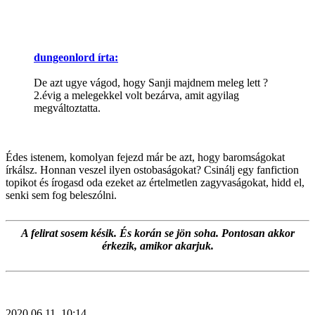
dungeonlord írta:
De azt ugye vágod, hogy Sanji majdnem meleg lett ?
2.évig a melegekkel volt bezárva, amit agyilag
megváltoztatta.
Édes istenem, komolyan fejezd már be azt, hogy baromságokat
írkálsz. Honnan veszel ilyen ostobaságokat? Csinálj egy fanfiction
topikot és írogasd oda ezeket az értelmetlen zagyvaságokat, hidd el,
senki sem fog beleszólni.
A felirat sosem késik. És korán se jön soha. Pontosan akkor
érkezik, amikor akarjuk.
2020.06.11. 10:14