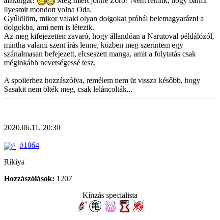
alakulgat?
Meg miért jönne Zoro? Nem rémlik, hogy bármi
ilyesmit mondott volna Oda.
Gyűlölöm, mikor valaki olyan dolgokat próbál belemagyarázni a
dolgokba, ami nem is létezik.
Az meg kifejezetten zavaró, hogy állandóan a Narutoval példálózól,
mintha valami szent írás lenne, közben meg szerintem egy
szánalmasan befejezett, elcseszett manga, amit a folytatás csak
méginkább nevetségessé tesz.
A spoilerhez hozzászólva, remélem nem üt vissza később, hogy
Sasakit nem ölték meg, csak leláncolták...
2020.06.11. 20:30
#1064
Rikiya
Hozzászólások:
1207
Kínzás specialista