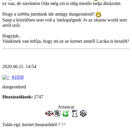
ez van, de szerintem Oda még ezt is elég menőn tudja ábrázolni.
Hogy a sz#rba jutottunk ide amúgy dungeonlord?
Sanji a közelében sem volt a 'melegségnek' és az okama world sem
arról szól.
Hagyjuk..
Valakinek van infója, hogy mi az az üzenet amiről Lacika is beszélt?
2020.06.11. 14:54
#1058
dungeonlord
Hozzászólások:
2747
Arrancar
Talán egy üzenet Inuarashitól ? ^^