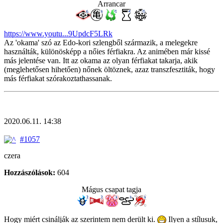
Arrancar
https://www.youtu...9UpdcF5LRk
Az 'okama' szó az Edo-kori szlengből származik, a melegekre
használták, különösképp a nőies férfiakra. Az animében már kissé
más jelentése van. Itt az okama az olyan férfiakat takarja, akik
(meglehetősen hihetően) nőnek öltöznek, azaz transzfesztiták, hogy
más férfiakat szórakoztathassanak.
2020.06.11. 14:38
#1057
czera
Hozzászólások:
604
Mágus csapat tagja
Hogy miért csinálják az szerintem nem derült ki.
Ilyen a stílusuk,