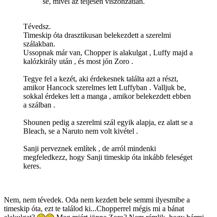
se, mivel az teljesen viszonzatlan.
Tévedsz.
Timeskip óta drasztikusan belekezdett a szerelmi
szálakban.
Ussopnak már van, Chopper is alakulgat , Luffy majd a
kalózkirály után , és most jón Zoro .
Tegye fel a kezét, aki érdekesnek találta azt a részt,
amikor Hancock szerelmes lett Luffyban . Valljuk be,
sokkal érdekes lett a manga , amikor belekezdett ebben
a szálban .
Shounen pedig a szerelmi szál egyik alapja, ez alatt se a
Bleach, se a Naruto nem volt kivétel .
Sanji perveznek említek , de arról mindenki
megfeledkezz, hogy Sanji timeskip óta inkább feleséget
keres.
Nem, nem tévedek. Oda nem kezdett bele semmi ilyesmibe a
timeskip óta, ezt te találod ki...Chopperrel mégis mi a bánat