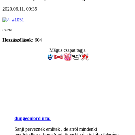
2020.06.11. 09:35
#1051
czera
Hozzászólások:
604
Mágus csapat tagja
dungeonlord írta:
Sanji perveznek említek , de arról mindenki
megfeledkezz, hogy Sanji timeskip óta inkább feleséget