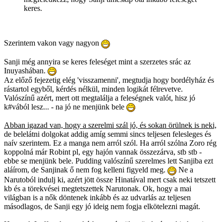
keres.
Szerintem vakon vagy nagyon
Sanji még annyira se keres feleséget mint a szerzetes srác az
Inuyashában.
Az előző fejezetig elég 'visszamenni', megtudja hogy bordélyház és
rástartol egyből, kérdés nélkül, minden logikát félrevetve.
Valószínű azért, mert ott megtalálja a feleségnek valót, hisz jó
k#vából lesz... - na jó ne menjünk bele
Abban igazad van, hogy a szerelmi szál jó, és sokan örülnek is neki,
de belelátni dolgokat addig amíg semmi sincs teljesen felesleges és
naív szerintem. Ez a manga nem arról szól. Ha arról szólna Zoro rég
koppolná már Robint pl, egy hajón vannak összezárva, stb stb -
ebbe se menjünk bele. Pudding valószínű szerelmes lett Sanjiba ezt
aláírom, de Sanjinak ő nem fog kelleni figyeld meg.
Ne a
Narutoból indulj ki, azért jött össze Hinatával mert csak neki tetszett
kb és a törekvései megtetszettek Narutonak. Ok, hogy a mai
világban is a nők döntenek inkább és az udvarlás az teljesen
másodlagos, de Sanji egy jó ideig nem fogja elkötelezni magát.