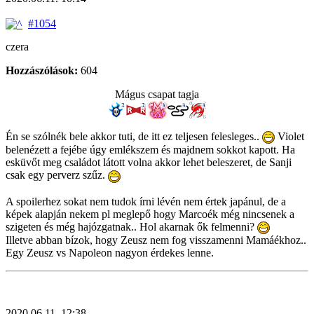
#1054
czera
Hozzászólások:
604
Mágus csapat tagja
Én se szólnék bele akkor tuti, de itt ez teljesen felesleges..
Violet
belenézett a fejébe úgy emlékszem és majdnem sokkot kapott. Ha
esküvőt meg családot látott volna akkor lehet beleszeret, de Sanji
csak egy perverz szűz.
A spoilerhez sokat nem tudok írni lévén nem értek japánul, de a
képek alapján nekem pl meglepő hogy Marcoék még nincsenek a
szigeten és még hajózgatnak.. Hol akarnak ők felmenni?
Illetve abban bízok, hogy Zeusz nem fog visszamenni Mamáékhoz..
Egy Zeusz vs Napoleon nagyon érdekes lenne.
2020.06.11. 12:38