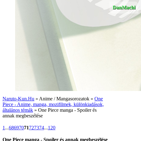
DanMachi
Naruto-Kun.Hu
» Anime / Mangasorozatok »
One
Piece - Anime, manga, mozifilmek, különkiadások,
általános témák
» One Piece manga - Spoiler és
annak megbeszélése
1
...
68
69
70
71
72
73
74
...
120
One Piece manga - Spoiler és annak megbeszélése