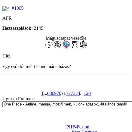
#1065
AFR
Hozzászólások:
2145
Máguscsapat vezetője
Hiei
Egy csóktól miért lenne máris házas?
1
...
68
69
70
71
72
73
74
...
120
Ugrás a fórumra:
Powered by
PHP-Fusion