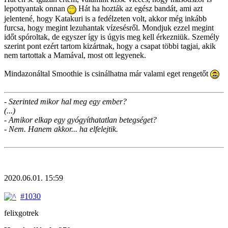
lepottyantak onnan
Hát ha hozták az egész bandát, ami azt
jelentené, hogy Katakuri is a fedélzeten volt, akkor még inkább
furcsa, hogy megint lezuhantak vízesésről. Mondjuk ezzel megint
időt spóroltak, de egyszer így is úgyis meg kell érkezniük. Személy
szerint pont ezért tartom kizártnak, hogy a csapat többi tagjai, akik
nem tartottak a Mamával, most ott legyenek.
Mindazonáltal Smoothie is csinálhatna már valami eget rengetőt
- Szerinted mikor hal meg egy ember?
(...)
- Amikor elkap egy gyógyíthatatlan betegséget?
- Nem. Hanem akkor... ha elfelejtik.
2020.06.01. 15:59
#1030
felixgotrek