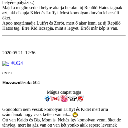
helyére pályázik.)
Majd a megüresedett helyre akarja berakni új Repülő Hatos tagnak
azt, aki elkapja Kidet és Luffyt. Most komolyan durván lebecsüli
őket.
Apoo megtámadja Luffyt és Zorót, mert ő akar lenni az új Repülő
Hatos tag. Erre Kid lecsapja, mint a legyet. Erről már kép is van.
2020.05.21. 12:36
#1024
czera
Hozzászólások:
604
Mágus csapat tagja
Gondolom nem veszik komolyan Luffyt és Kidet mert arra
számítanak hogy csak ketten vannak...
Ott van Kaido és Big Mom is. Nehéz így komolyan venni őket de
tényleg, mert ha gáz van ott van két yonko akik seperc levernek