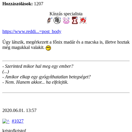
Hozzászólások:
1207
Kínzás specialista
https://www.reddi...=post_body
Úgy látszik, megérkezett a főnix madár és a macska is, illetve hoztak
még magukkal valakit.
- Szerinted mikor hal meg egy ember?
(...)
- Amikor elkap egy gyógyíthatatlan betegséget?
- Nem. Hanem akkor... ha elfelejtik.
2020.06.01. 13:57
#1027
kristofkristof