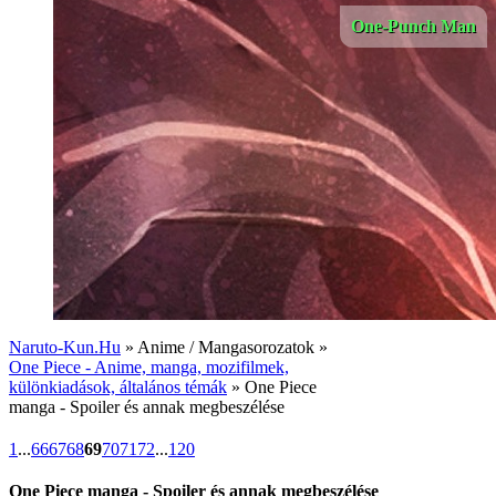
One-Punch Man
Naruto-Kun.Hu
» Anime / Mangasorozatok »
One Piece - Anime, manga, mozifilmek,
különkiadások, általános témák
» One Piece
manga - Spoiler és annak megbeszélése
1
...
66
67
68
69
70
71
72
...
120
One Piece manga - Spoiler és annak megbeszélése