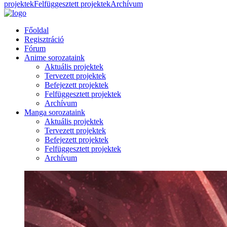
projektek
Felfüggesztett projektek
Archívum
Főoldal
Regisztráció
Fórum
Anime sorozataink
Aktuális projektek
Tervezett projektek
Befejezett projektek
Felfüggesztett projektek
Archívum
Manga sorozataink
Aktuális projektek
Tervezett projektek
Befejezett projektek
Felfüggesztett projektek
Archívum