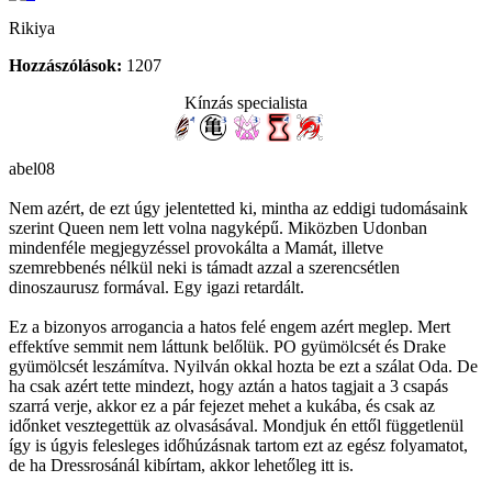
Rikiya
Hozzászólások:
1207
Kínzás specialista
abel08
Nem azért, de ezt úgy jelentetted ki, mintha az eddigi tudomásaink
szerint Queen nem lett volna nagyképű. Miközben Udonban
mindenféle megjegyzéssel provokálta a Mamát, illetve
szemrebbenés nélkül neki is támadt azzal a szerencsétlen
dinoszaurusz formával. Egy igazi retardált.
Ez a bizonyos arrogancia a hatos felé engem azért meglep. Mert
effektíve semmit nem láttunk belőlük. PO gyümölcsét és Drake
gyümölcsét leszámítva. Nyilván okkal hozta be ezt a szálat Oda. De
ha csak azért tette mindezt, hogy aztán a hatos tagjait a 3 csapás
szarrá verje, akkor ez a pár fejezet mehet a kukába, és csak az
időnket vesztegettük az olvasásával. Mondjuk én ettől függetlenül
így is úgyis felesleges időhúzásnak tartom ezt az egész folyamatot,
de ha Dressrosánál kibírtam, akkor lehetőleg itt is.