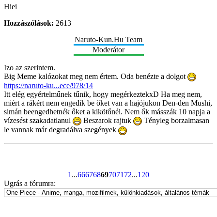
Hiei
Hozzászólások:
2613
Naruto-Kun.Hu Team
Moderátor
Izo az szerintem.
Big Meme kalózokat meg nem értem. Oda benézte a dolgot
https://naruto-ku...ece/978/14
Itt elég egyértelműnek tűnik, hogy megérkeztekxD Ha meg nem,
miért a rákért nem engedik be őket van a hajójukon Den-den Mushi,
simán beengedhetnék őket a kikötőnél. Nem ők másszák 10 napja a
vízesést szakadatlanul
Beszarok rajtuk
Tényleg borzalmasan
le vannak már degradálva szegények
1
...
66
67
68
69
70
71
72
...
120
Ugrás a fórumra: