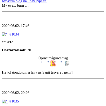
https://m.blog.na...navType=tl
My eye... burn .. .
2020.06.02. 17:46
#1034
attila92
Hozzászólások:
20
Újonc máguscéhtag
Ha jol gondolom a lany az Sanji tesvere . nem ?
2020.06.02. 20:26
#1035