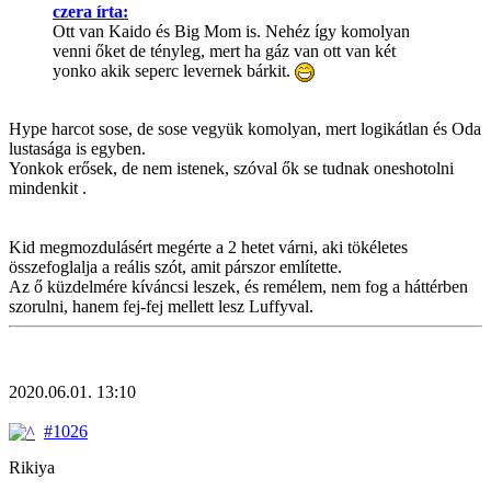
czera írta:
Ott van Kaido és Big Mom is. Nehéz így komolyan
venni őket de tényleg, mert ha gáz van ott van két
yonko akik seperc levernek bárkit.
Hype harcot sose, de sose vegyük komolyan, mert logikátlan és Oda
lustasága is egyben.
Yonkok erősek, de nem istenek, szóval ők se tudnak oneshotolni
mindenkit .
Kid megmozdulásért megérte a 2 hetet várni, aki tökéletes
összefoglalja a reális szót, amit párszor említette.
Az ő küzdelmére kíváncsi leszek, és remélem, nem fog a háttérben
szorulni, hanem fej-fej mellett lesz Luffyval.
2020.06.01. 13:10
#1026
Rikiya