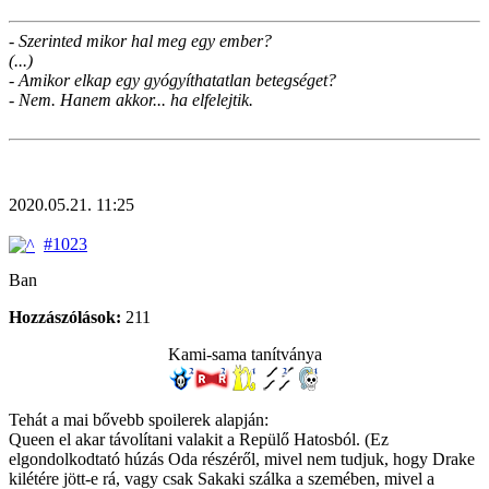
- Szerinted mikor hal meg egy ember?
(...)
- Amikor elkap egy gyógyíthatatlan betegséget?
- Nem. Hanem akkor... ha elfelejtik.
2020.05.21. 11:25
#1023
Ban
Hozzászólások:
211
Kami-sama tanítványa
Tehát a mai bővebb spoilerek alapján:
Queen el akar távolítani valakit a Repülő Hatosból. (Ez
elgondolkodtató húzás Oda részéről, mivel nem tudjuk, hogy Drake
kilétére jött-e rá, vagy csak Sakaki szálka a szemében, mivel a