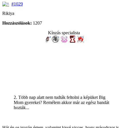
#1029
Rikiya
Hozzászólások:
1207
Kínzás specialista
2. Több nap alatt nem tudták feltolni a képüket Big
Mom gyerekei? Remélem akkor már az egész bandát
hozták...
Hát én se igazán értem, valamint kissé vicces, hogy másodszor is