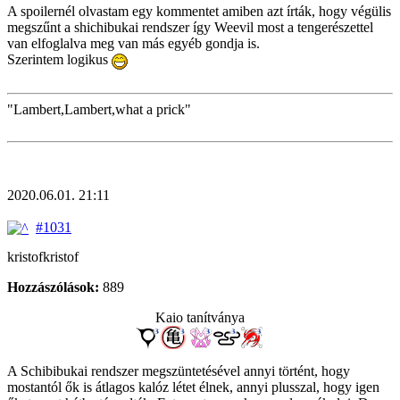
A spoilernél olvastam egy kommentet amiben azt írták, hogy végülis
megszűnt a shichibukai rendszer így Weevil most a tengerészettel
van elfoglalva meg van más egyéb gondja is.
Szerintem logikus
"Lambert,Lambert,what a prick"
2020.06.01. 21:11
#1031
kristofkristof
Hozzászólások:
889
Kaio tanítványa
A Schibibukai rendszer megszüntetésével annyi történt, hogy
mostantól ők is átlagos kalóz létet élnek, annyi plusszal, hogy igen