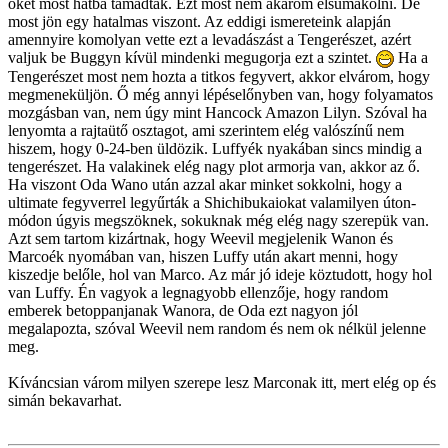
őket most hátba támadták. Ezt most nem akarom elsumákolni. De
most jön egy hatalmas viszont. Az eddigi ismereteink alapján
amennyire komolyan vette ezt a levadászást a Tengerészet, azért
valjuk be Buggyn kívül mindenki megugorja ezt a szintet.
Ha a
Tengerészet most nem hozta a titkos fegyvert, akkor elvárom, hogy
megmeneküljön. Ő még annyi lépéselőnyben van, hogy folyamatos
mozgásban van, nem úgy mint Hancock Amazon Lilyn. Szóval ha
lenyomta a rajtaütő osztagot, ami szerintem elég valószínű nem
hiszem, hogy 0-24-ben üldözik. Luffyék nyakában sincs mindig a
tengerészet. Ha valakinek elég nagy plot armorja van, akkor az ő.
Ha viszont Oda Wano után azzal akar minket sokkolni, hogy a
ultimate fegyverrel legyűrták a Shichibukaiokat valamilyen úton-
módon úgyis megszöknek, sokuknak még elég nagy szerepük van.
Azt sem tartom kizártnak, hogy Weevil megjelenik Wanon és
Marcoék nyomában van, hiszen Luffy után akart menni, hogy
kiszedje belőle, hol van Marco. Az már jó ideje köztudott, hogy hol
van Luffy. Én vagyok a legnagyobb ellenzője, hogy random
emberek betoppanjanak Wanora, de Oda ezt nagyon jól
megalapozta, szóval Weevil nem random és nem ok nélkül jelenne
meg.
Kíváncsian várom milyen szerepe lesz Marconak itt, mert elég op és
simán bekavarhat.