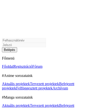
Főmenü
Főoldal
Regisztráció
Fórum
#Anime sorozataink
Aktuális projektek
Tervezett projektek
Befejezett
projektek
Felfüggesztett projektek
Archívum
#Manga sorozataink
Aktuális projektek
Tervezett projektek
Befejezett