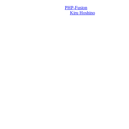
Powered by
PHP-Fusion
Design-t készítette:
Kiru Hoshino