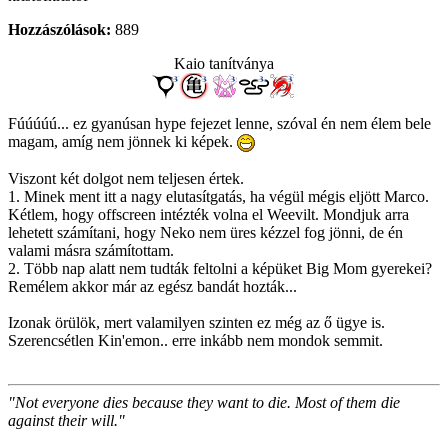
Hozzászólások:
889
Kaio tanítványa
Fúúúúú... ez gyanúsan hype fejezet lenne, szóval én nem élem bele
magam, amíg nem jönnek ki képek.
Viszont két dolgot nem teljesen értek.
1. Minek ment itt a nagy elutasítgatás, ha végül mégis eljött Marco.
Kétlem, hogy offscreen intézték volna el Weevilt. Mondjuk arra
lehetett számítani, hogy Neko nem üres kézzel fog jönni, de én
valami másra számítottam.
2. Több nap alatt nem tudták feltolni a képüket Big Mom gyerekei?
Remélem akkor már az egész bandát hozták...
Izonak örülök, mert valamilyen szinten ez még az ő ügye is.
Szerencsétlen Kin'emon.. erre inkább nem mondok semmit.
"Not everyone dies because they want to die. Most of them die
against their will."