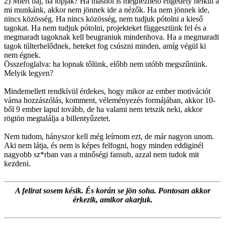
2) Miért baj, ha lopják? Ha máshol is megnézhető engedély nélkül a
mi munkánk, akkor nem jönnek ide a nézők. Ha nem jönnek ide,
nincs közösség. Ha nincs közösség, nem tudjuk pótolni a kieső
tagokat. Ha nem tudjuk pótolni, projekteket függesztünk fel és a
megmaradt tagoknak kell beugraniuk mindenhova. Ha a megmaradt
tagok túlterhelődnek, heteket fog csúszni minden, amíg végül ki
nem égnek.
Összefoglalva: ha lopnak tőlünk, előbb nem utóbb megszűnünk.
Melyik legyen?
Mindemellett rendkívül érdekes, hogy mikor az ember motivációt
várna hozzászólás, komment, véleményezés formájában, akkor 10-
ből 9 ember lapul tovább, de ha valami nem tetszik neki, akkor
rögtön megtalálja a billentyűzetet.
Nem tudom, hányszor kell még leírnom ezt, de már nagyon unom.
Aki nem látja, és nem is képes felfogni, hogy minden eddiginél
nagyobb sz*rban van a minőségi fansub, azzal nem tudok mit
kezdeni.
A felirat sosem késik. És korán se jön soha. Pontosan akkor
érkezik, amikor akarjuk.