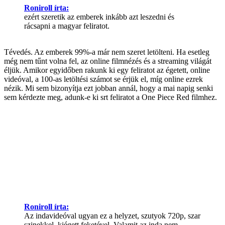
Roniroll írta:
ezért szeretik az emberek inkább azt leszedni és
rácsapni a magyar feliratot.
Tévedés. Az emberek 99%-a már nem szeret letölteni. Ha esetleg
még nem tűnt volna fel, az online filmnézés és a streaming világát
éljük. Amikor egyidőben rakunk ki egy feliratot az égetett, online
videóval, a 100-as letöltési számot se érjük el, míg online ezrek
nézik. Mi sem bizonyítja ezt jobban annál, hogy a mai napig senki
sem kérdezte meg, adunk-e ki srt feliratot a One Piece Red filmhez.
Roniroll írta:
Az indavideóval ugyan ez a helyzet, szutyok 720p, szar
szinekkel, kiégett feketével. Valamit az inda nem