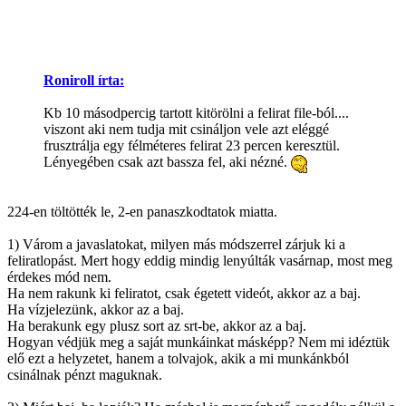
Roniroll írta:
Kb 10 másodpercig tartott kitörölni a felirat file-ból....
viszont aki nem tudja mit csináljon vele azt eléggé
frusztrálja egy félméteres felirat 23 percen keresztül.
Lényegében csak azt bassza fel, aki nézné.
224-en töltötték le, 2-en panaszkodtatok miatta.
1) Várom a javaslatokat, milyen más módszerrel zárjuk ki a
feliratlopást. Mert hogy eddig mindig lenyúlták vasárnap, most meg
érdekes mód nem.
Ha nem rakunk ki feliratot, csak égetett videót, akkor az a baj.
Ha vízjelezünk, akkor az a baj.
Ha berakunk egy plusz sort az srt-be, akkor az a baj.
Hogyan védjük meg a saját munkáinkat másképp? Nem mi idéztük
elő ezt a helyzetet, hanem a tolvajok, akik a mi munkánkból
csinálnak pénzt maguknak.