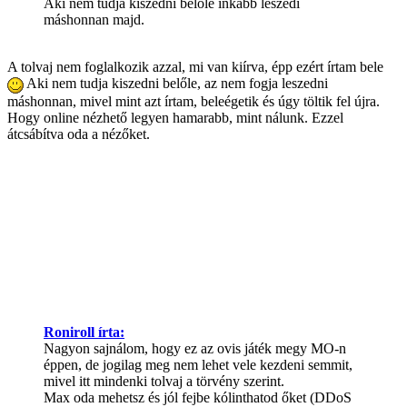
Aki nem tudja kiszedni belőle inkább leszedi
máshonnan majd.
A tolvaj nem foglalkozik azzal, mi van kiírva, épp ezért írtam bele
Aki nem tudja kiszedni belőle, az nem fogja leszedni
máshonnan, mivel mint azt írtam, beleégetik és úgy töltik fel újra.
Hogy online nézhető legyen hamarabb, mint nálunk. Ezzel
átcsábítva oda a nézőket.
Roniroll írta:
Nagyon sajnálom, hogy ez az ovis játék megy MO-n
éppen, de jogilag meg nem lehet vele kezdeni semmit,
mivel itt mindenki tolvaj a törvény szerint.
Max oda mehetsz és jól fejbe kólinthatod őket (DDoS