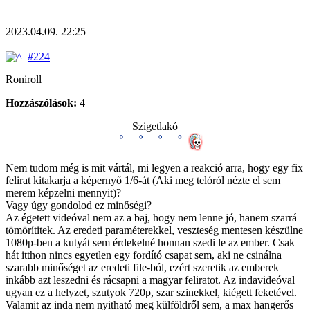
2023.04.09. 22:25
#224
Roniroll
Hozzászólások:
4
Szigetlakó
Nem tudom még is mit vártál, mi legyen a reakció arra, hogy egy fix
felirat kitakarja a képernyő 1/6-át (Aki meg telóról nézte el sem
merem képzelni mennyit)?
Vagy úgy gondolod ez minőségi?
Az égetett videóval nem az a baj, hogy nem lenne jó, hanem szarrá
tömörítitek. Az eredeti paraméterekkel, veszteség mentesen készülne
1080p-ben a kutyát sem érdekelné honnan szedi le az ember. Csak
hát itthon nincs egyetlen egy fordító csapat sem, aki ne csinálna
szarabb minőséget az eredeti file-ból, ezért szeretik az emberek
inkább azt leszedni és rácsapni a magyar feliratot. Az indavideóval
ugyan ez a helyzet, szutyok 720p, szar szinekkel, kiégett feketével.
Valamit az inda nem nyitható meg külföldről sem, a max hangerős