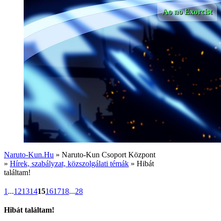
Ao no Exorcist
Naruto-Kun.Hu
» Naruto-Kun Csoport Központ
»
Hírek, szabályzat, közszolgálati témák
» Hibát
találtam!
1
...
12
13
14
15
16
17
18
...
28
Hibát találtam!