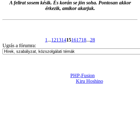
A felirat sosem késik. És korán se jön soha. Pontosan akkor
érkezik, amikor akarjuk.
1
...
12
13
14
15
16
17
18
...
28
Ugrás a fórumra:
Powered by
PHP-Fusion
Design-t készítette:
Kiru Hoshino