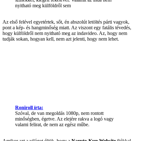
nyitható meg külföldről sem
Az első felével egyetértek, sőt, én abszolút letöltés párti vagyok,
pont a kép- és hangminőség miatt. Az viszont egy fatális tévedés,
hogy külföldről nem nyitható meg az indavideo. Az, hogy nem
tudják sokan, hogyan kell, nem azt jelenti, hogy nem lehet.
Roniroll írta:
Szóval, de van megoldás 1080p, nem rontott
minőségben, égetve. Az elejére rakva a logó vagy
valami felirat, de nem az egész műbe.
Amikor azt a világot éljük, hogy a
Naruto-Kun Website
fiókkal