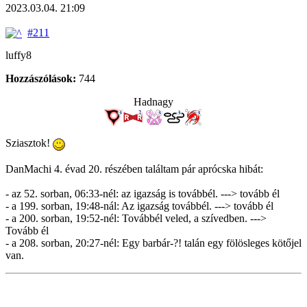
2023.03.04. 21:09
#211
luffy8
Hozzászólások:
744
Hadnagy
Sziasztok!
DanMachi 4. évad 20. részében találtam pár aprócska hibát:
- az 52. sorban, 06:33-nél: az igazság is továbbél. ---> tovább él
- a 199. sorban, 19:48-nál: Az igazság továbbél. ---> tovább él
- a 200. sorban, 19:52-nél: Továbbél veled, a szívedben. --->
Tovább él
- a 208. sorban, 20:27-nél: Egy barbár-?! talán egy fölösleges kötőjel
van.