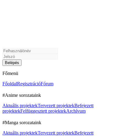
Főmenü
Főoldal
Regisztráció
Fórum
#Anime sorozataink
Aktuális projektek
Tervezett projektek
Befejezett
projektek
Felfüggesztett projektek
Archívum
#Manga sorozataink
Aktuális projektek
Tervezett projektek
Befejezett