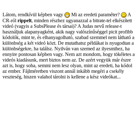
Látom, rendkívül képben vagy
Mi az eredeti paraméter?
A
CR-ról
rippelt
, minden részhez ugyanazzal a bitrate-tel elkészített
videó (vagyis a SubsPlease és társai)? A Judas nevű release-t
használjuk alapanyagként, akik nagy valószínűséggel picit profibb
kódolók, mint te, és elhanyagolható, szabad szemmel nem látható a
különbség a két videó közt. De mutathatsz példákat is nyugodtan a
különbségekre, ha találsz. Nyilván van szemed az ilyesmihez, ha
ennyire pontosan képben vagy. Nem azt mondom, hogy tökéletes a
videós kiadásunk, mert biztos nem az. De azért vegyük már észre
azt is, hogy soha, semmi nem lesz olyan, mint az eredeti, ha kódol
az ember. Fájlméretben viszont annál inkább megéri a csekély
veszteség, hiszen valahol tárolni is kellene a kész videókat...