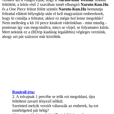
feltöltött, a leírás első 2 szavában ismét elhangzó
Naruto-Kun.Hu
és a One Piece felirat fölött szintén
Naruto-Kun.Hu
bemutatja
felirattal ellátott bélyegkép után el kell magyarázni embereknek,
hogy ki csinálja a feliratot, akkor ez mégis hol lenne megoldás?
Nem mellesleg a kb 10 perce kirakott videónkban - mint mindig -
pontosan így van megcsinálva, nincs se vízjel, se folyamatos kiírás.
Mert nekünk ez a (BDrip kiadásig legalábbis) végleges verziónk,
ahogy azt pár százszor már közöltük.
Roniroll írta:
2. A tolvajnak 1 percébe se telik ezt megoldani, újra
feltölteni zavaró tényező nélkül.
Szerinted melyik verziót válasszák az emberek, ha ezt
ismételgeted pár hétig?