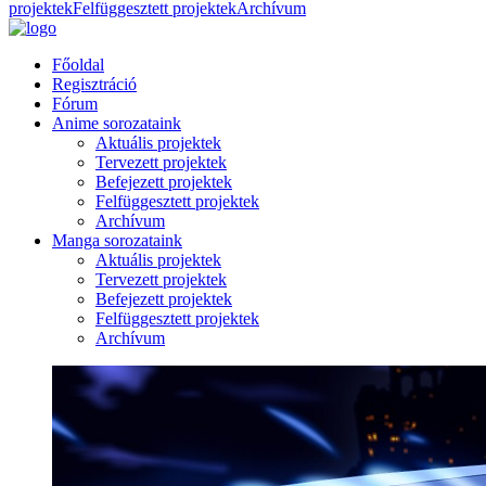
projektek
Felfüggesztett projektek
Archívum
Főoldal
Regisztráció
Fórum
Anime sorozataink
Aktuális projektek
Tervezett projektek
Befejezett projektek
Felfüggesztett projektek
Archívum
Manga sorozataink
Aktuális projektek
Tervezett projektek
Befejezett projektek
Felfüggesztett projektek
Archívum