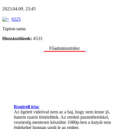
2023.04.09. 23:45
#225
Tapion-sama
Hozzászólások:
4533
Főadminisztrátor
Roniroll írta:
Az égetett videóval nem az a baj, hogy nem lenne jó,
hanem szarrá tömörítitek. Az eredeti paraméterekkel,
veszteség mentesen készülne 1080p-ben a kutyát sem
érdekelné honnan szedi le az ember.