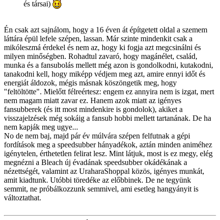
és társai)
Én csak azt sajnálom, hogy a 16 éven át építgetett oldal a szemem
láttára épül lefele szépen, lassan. Már szinte mindenkit csak a
mikóleszmá érdekel és nem az, hogy ki fogja azt megcsinálni és
milyen minőségben. Rohadtul zavaró, hogy magánélet, család,
munka és a fansubolás mellett még azon is gondolkodni, kutakodni,
tanakodni kell, hogy miképp védjem meg azt, amire ennyi időt és
energiát áldozok, mégis másnak köszöngetik meg, hogy
"feltöltötte". Mielőtt félreértesz: engem ez annyira nem is izgat, mert
nem magam miatt zavar ez. Hanem azok miatt az igényes
fansubberek (és itt most mindenkire is gondolok), akiket a
visszajelzések még sokáig a fansub hobbi mellett tartanának. De ha
nem kapják meg ugye...
No de nem baj, majd pár év múlvára szépen felfutnak a gépi
fordítások meg a speedsubber hányadékok, aztán minden animéhez
igénytelen, érthetetlen felirat lesz. Mint látjuk, most is ez megy, elég
megnézni a Bleach új évadának speedsubber okádékának a
nézettségét, valamint az UraharaShoppal közös, igényes munkát,
amit kiadtunk. Utóbbi töredéke az előbbinek. De ne tegyünk
semmit, ne próbálkozzunk semmivel, ami esetleg hangyányit is
változtathat.