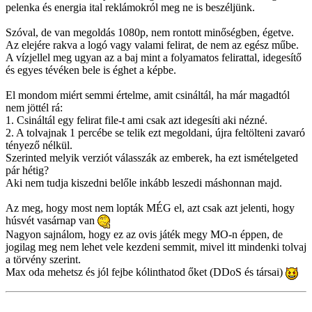
pelenka és energia ital reklámokról meg ne is beszéljünk.
Szóval, de van megoldás 1080p, nem rontott minőségben, égetve.
Az elejére rakva a logó vagy valami felirat, de nem az egész műbe.
A vízjellel meg ugyan az a baj mint a folyamatos felirattal, idegesítő
és egyes tévéken bele is éghet a képbe.
El mondom miért semmi értelme, amit csináltál, ha már magadtól
nem jöttél rá:
1. Csináltál egy felirat file-t ami csak azt idegesíti aki nézné.
2. A tolvajnak 1 percébe se telik ezt megoldani, újra feltölteni zavaró
tényező nélkül.
Szerinted melyik verziót válasszák az emberek, ha ezt ismételgeted
pár hétig?
Aki nem tudja kiszedni belőle inkább leszedi máshonnan majd.
Az meg, hogy most nem lopták MÉG el, azt csak azt jelenti, hogy
húsvét vasárnap van
Nagyon sajnálom, hogy ez az ovis játék megy MO-n éppen, de
jogilag meg nem lehet vele kezdeni semmit, mivel itt mindenki tolvaj
a törvény szerint.
Max oda mehetsz és jól fejbe kólinthatod őket (DDoS és társai)