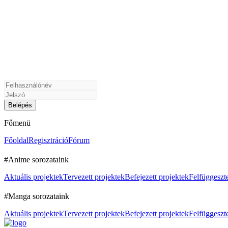
Főmenü
Főoldal
Regisztráció
Fórum
#Anime sorozataink
Aktuális projektek
Tervezett projektek
Befejezett projektek
Felfüggeszte
#Manga sorozataink
Aktuális projektek
Tervezett projektek
Befejezett projektek
Felfüggeszte