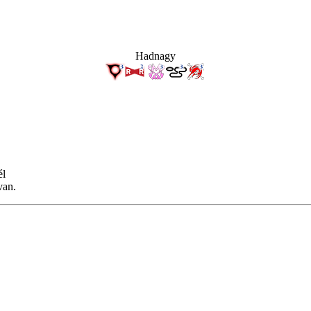
Hadnagy
él
van.