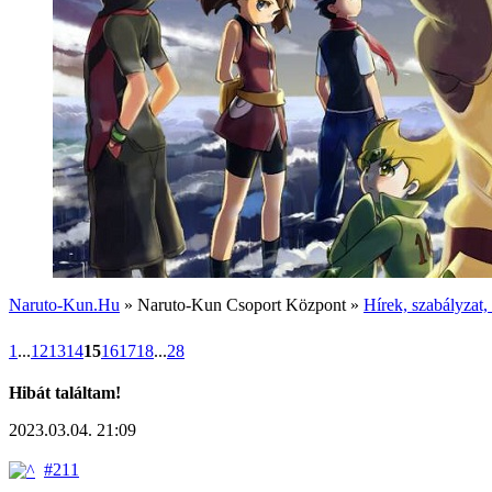
Naruto-Kun.Hu
» Naruto-Kun Csoport Központ »
Hírek, szabályzat,
1
...
12
13
14
15
16
17
18
...
28
Hibát találtam!
2023.03.04. 21:09
#211