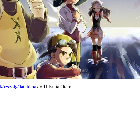
 közszolgálati témák
» Hibát találtam!