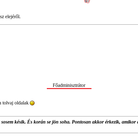
z elejéről.
Főadminisztrátor
 tolvaj oldalak
at sosem késik. És korán se jön soha. Pontosan akkor érkezik, amikor 