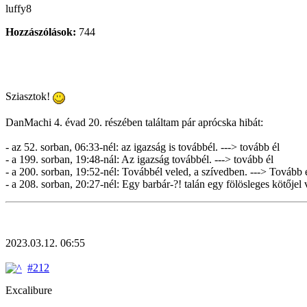
luffy8
Hozzászólások:
744
Sziasztok!
DanMachi 4. évad 20. részében találtam pár aprócska hibát:
- az 52. sorban, 06:33-nél: az igazság is továbbél. ---> tovább él
- a 199. sorban, 19:48-nál: Az igazság továbbél. ---> tovább él
- a 200. sorban, 19:52-nél: Továbbél veled, a szívedben. ---> Tovább 
- a 208. sorban, 20:27-nél: Egy barbár-?! talán egy fölösleges kötőjel 
2023.03.12. 06:55
#212
Excalibure