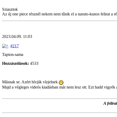
Sziasztok
Az új one piece résznél nekem nem tűnik el a naruto-kunos felirat a rés
2023.04.09. 11:03
#217
Tapion-sama
Hozzászólások:
4533
Másnak se. Azért hívják vízjelnek
Majd a végleges videós kiadásban már nem lesz ott. Ezt hadd vigyék a
A felir