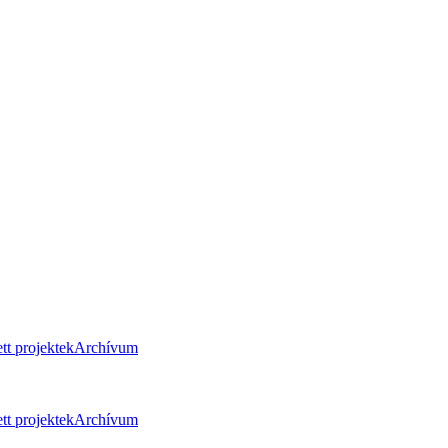
tt projektek
Archívum
tt projektek
Archívum