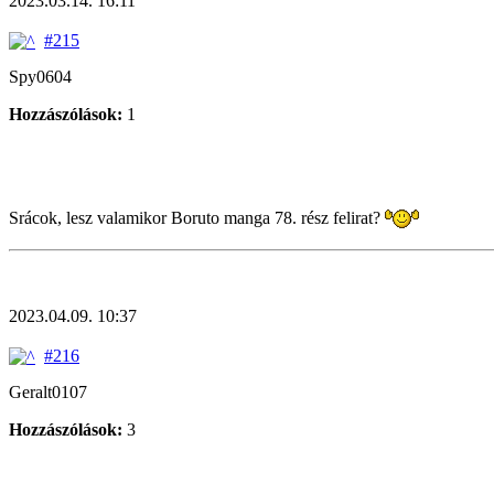
2023.03.14. 16:11
#215
Spy0604
Hozzászólások:
1
Srácok, lesz valamikor Boruto manga 78. rész felirat?
2023.04.09. 10:37
#216
Geralt0107
Hozzászólások:
3