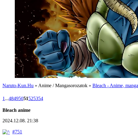
Naruto-Kun.Hu
» Anime / Mangasorozatok »
Bleach - Anime, manga,
1
...
48
49
50
51
52
53
54
Bleach anime
2024.12.08. 21:38
#751