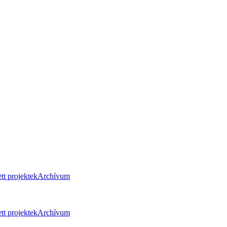
tt projektek
Archívum
tt projektek
Archívum