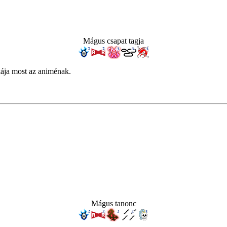
Mágus csapat tagja
kája most az animénak.
Mágus tanonc