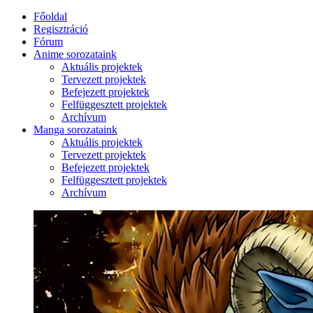
Főoldal
Regisztráció
Fórum
Anime sorozataink
Aktuális projektek
Tervezett projektek
Befejezett projektek
Felfüggesztett projektek
Archívum
Manga sorozataink
Aktuális projektek
Tervezett projektek
Befejezett projektek
Felfüggesztett projektek
Archívum