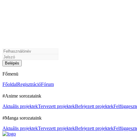
Főmenü
Főoldal
Regisztráció
Fórum
#Anime sorozataink
Aktuális projektek
Tervezett projektek
Befejezett projektek
Felfüggeszte
#Manga sorozataink
Aktuális projektek
Tervezett projektek
Befejezett projektek
Felfüggeszte