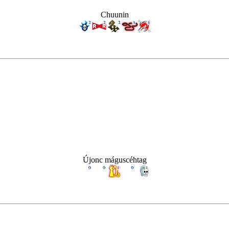
Chuunin
Újonc máguscéhtag