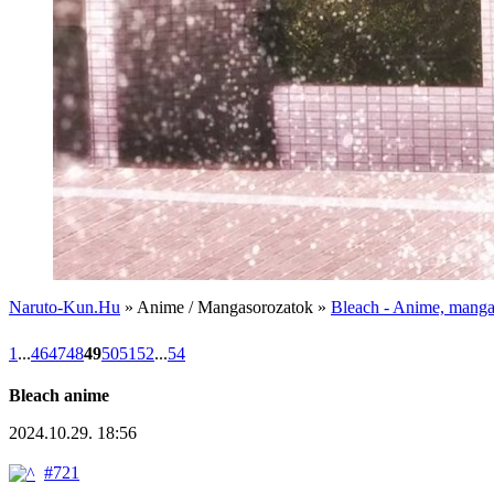
Naruto-Kun.Hu
» Anime / Mangasorozatok »
Bleach - Anime, manga,
1
...
46
47
48
49
50
51
52
...
54
Bleach anime
2024.10.29. 18:56
#721