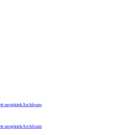
tt projektek
Archívum
tt projektek
Archívum