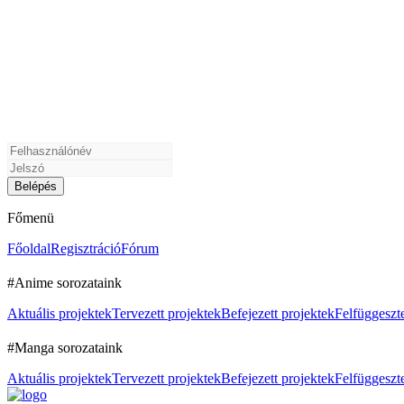
Főmenü
Főoldal
Regisztráció
Fórum
#Anime sorozataink
Aktuális projektek
Tervezett projektek
Befejezett projektek
Felfüggeszte
#Manga sorozataink
Aktuális projektek
Tervezett projektek
Befejezett projektek
Felfüggeszte