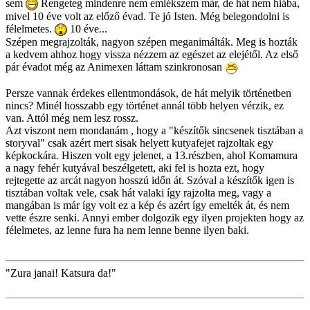
sem
Rengeteg mindenre nem emlékszem már, de hát nem hiába,
mivel 10 éve volt az előző évad. Te jó Isten. Még belegondolni is
félelmetes.
10 éve...
Szépen megrajzolták, nagyon szépen meganimálták. Meg is hozták
a kedvem ahhoz hogy vissza nézzem az egészet az elejétől. Az első
pár évadot még az Animexen láttam szinkronosan
Persze vannak érdekes ellentmondások, de hát melyik történetben
nincs? Minél hosszabb egy történet annál több helyen vérzik, ez
van. Attól még nem lesz rossz.
Azt viszont nem mondanám , hogy a "készítők sincsenek tisztában a
storyval" csak azért mert sisak helyett kutyafejet rajzoltak egy
képkockára. Hiszen volt egy jelenet, a 13.részben, ahol Komamura
a nagy fehér kutyával beszélgetett, aki fel is hozta ezt, hogy
rejtegette az arcát nagyon hosszú időn át. Szóval a készítők igen is
tisztában voltak vele, csak hát valaki így rajzolta meg, vagy a
mangában is már így volt ez a kép és azért így emelték át, és nem
vette észre senki. Annyi ember dolgozik egy ilyen projekten hogy az
félelmetes, az lenne fura ha nem lenne benne ilyen baki.
"Zura janai! Katsura da!"