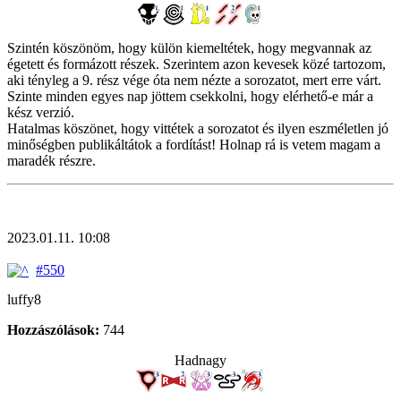
Szintén köszönöm, hogy külön kiemeltétek, hogy megvannak az
égetett és formázott részek. Szerintem azon kevesek közé tartozom,
aki tényleg a 9. rész vége óta nem nézte a sorozatot, mert erre várt.
Szinte minden egyes nap jöttem csekkolni, hogy elérhető-e már a
kész verzió.
Hatalmas köszönet, hogy vittétek a sorozatot és ilyen eszméletlen jó
minőségben publikáltátok a fordítást! Holnap rá is vetem magam a
maradék részre.
2023.01.11. 10:08
#550
luffy8
Hozzászólások:
744
Hadnagy