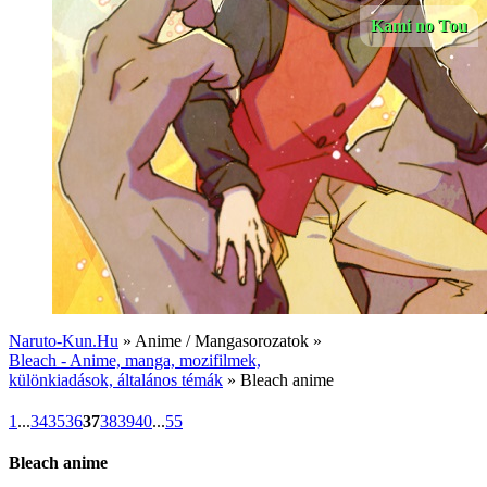
Kami no Tou
Naruto-Kun.Hu
» Anime / Mangasorozatok »
Bleach - Anime, manga, mozifilmek,
különkiadások, általános témák
» Bleach anime
1
...
34
35
36
37
38
39
40
...
55
Bleach anime