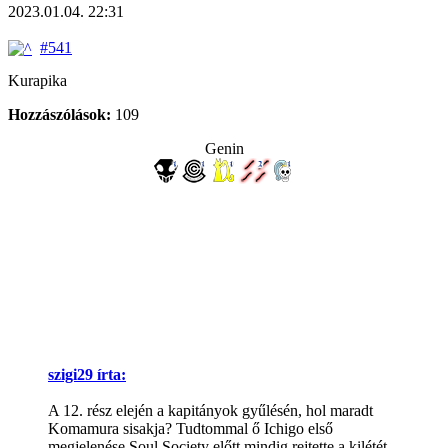
2023.01.04. 22:31
#541
Kurapika
Hozzászólások:
109
Genin
szigi29 írta:
A 12. rész elején a kapitányok gyűlésén, hol maradt
Komamura sisakja? Tudtommal ő Ichigo első
megjelenése Soul Society előtt mindig rejtette a kilétét