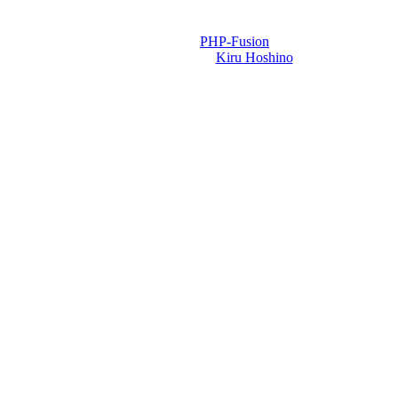
Powered by
PHP-Fusion
Design-t készítette:
Kiru Hoshino