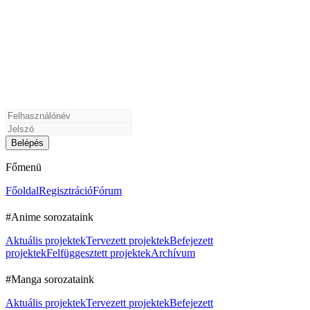
Főmenü
Főoldal
Regisztráció
Fórum
#Anime sorozataink
Aktuális projektek
Tervezett projektek
Befejezett
projektek
Felfüggesztett projektek
Archívum
#Manga sorozataink
Aktuális projektek
Tervezett projektek
Befejezett