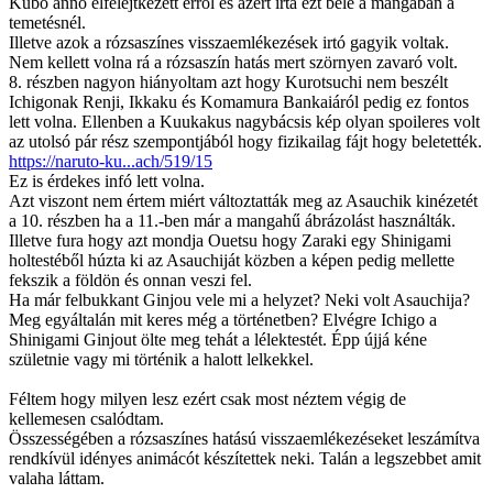
Kubo anno elfelejtkezett erről és azért írta ezt bele a mangában a
temetésnél.
Illetve azok a rózsaszínes visszaemlékezések irtó gagyik voltak.
Nem kellett volna rá a rózsaszín hatás mert szörnyen zavaró volt.
8. részben nagyon hiányoltam azt hogy Kurotsuchi nem beszélt
Ichigonak Renji, Ikkaku és Komamura Bankaiáról pedig ez fontos
lett volna. Ellenben a Kuukakus nagybácsis kép olyan spoileres volt
az utolsó pár rész szempontjából hogy fizikailag fájt hogy beletették.
https://naruto-ku...ach/519/15
Ez is érdekes infó lett volna.
Azt viszont nem értem miért változtatták meg az Asauchik kinézetét
a 10. részben ha a 11.-ben már a mangahű ábrázolást használták.
Illetve fura hogy azt mondja Ouetsu hogy Zaraki egy Shinigami
holtestéből húzta ki az Asauchiját közben a képen pedig mellette
fekszik a földön és onnan veszi fel.
Ha már felbukkant Ginjou vele mi a helyzet? Neki volt Asauchija?
Meg egyáltalán mit keres még a történetben? Elvégre Ichigo a
Shinigami Ginjout ölte meg tehát a lélektestét. Épp újjá kéne
születnie vagy mi történik a halott lelkekkel.
Féltem hogy milyen lesz ezért csak most néztem végig de
kellemesen csalódtam.
Összességében a rózsaszínes hatású visszaemlékezéseket leszámítva
rendkívül idényes animácót készítettek neki. Talán a legszebbet amit
valaha láttam.