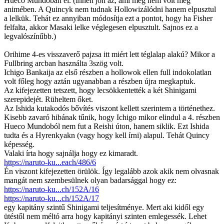
Hueco Mundoban él. (Innen jön az, ami még nem volt még
animében. A Quincyk nem tudnak Hollowizálódni hanem elpusztul
a lelkük. Tehát ez annyiban módosítja ezt a pontot, hogy ha Fisher
felfalta, akkor Masaki lelke véglegesen elpusztult. Sajnos ez a
legvalószínűbb.)
Orihime 4-es visszaverő pajzsa itt miért lett téglalap alakú? Mikor a
Fullbring arcban használta 3szög volt.
Ichigo Bankaija az első részben a hollowok ellen full indokolatlan
volt főleg hogy aztán ugyanabban a részben újra megkaptuk.
Az kifejezetten tetszett, hogy lecsökkentették a két Shinigami
szerepidejét. Rüheltem őket.
Az Ishida kutakodós bővítés viszont kellett szerintem a történethez.
Kisebb zavaró hibának tűnik, hogy Ichigo mikor elindul a 4. részben
Hueco Mundoból nem fut a Reishi úton, hanem siklik. Ezt Ishida
tudta és a Hyrenkyakn (vagy hogy kell írni) alapul. Tehát Quincy
képesség.
Valaki írta hogy sajnálja hogy ez kimaradt.
https://naruto-ku...each/486/6
Én viszont kifejezetten örülök. Így legalább azok akik nem olvasnak
mangát nem szembesülnek olyan badarsággal hogy ez:
https://naruto-ku...ch/152A/16
https://naruto-ku...ch/152A/17
egy kapitány szintű Shinigami teljesítménye. Mert aki kidől egy
ütéstől nem méltó arra hogy kapitányi szinten emlegessék. Lehet