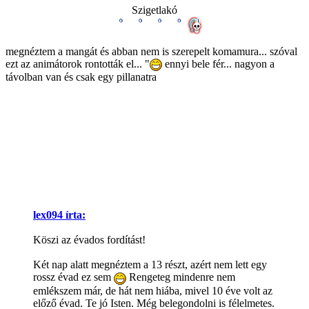
Szigetlakó
megnéztem a mangát és abban nem is szerepelt komamura... szóval
ezt az animátorok rontották el... "
ennyi bele fér... nagyon a
távolban van és csak egy pillanatra
lex094 írta:
Köszi az évados fordítást!
Két nap alatt megnéztem a 13 részt, azért nem lett egy
rossz évad ez sem
Rengeteg mindenre nem
emlékszem már, de hát nem hiába, mivel 10 éve volt az
előző évad. Te jó Isten. Még belegondolni is félelmetes.