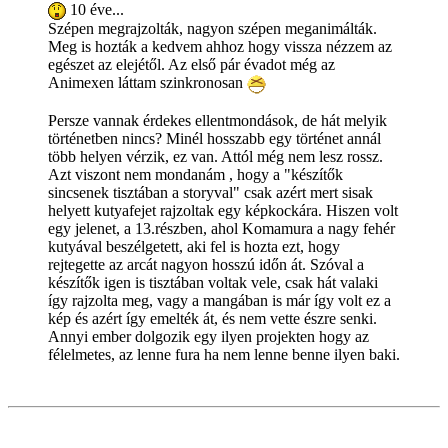
10 éve...
Szépen megrajzolták, nagyon szépen meganimálták.
Meg is hozták a kedvem ahhoz hogy vissza nézzem az
egészet az elejétől. Az első pár évadot még az
Animexen láttam szinkronosan
Persze vannak érdekes ellentmondások, de hát melyik
történetben nincs? Minél hosszabb egy történet annál
több helyen vérzik, ez van. Attól még nem lesz rossz.
Azt viszont nem mondanám , hogy a "készítők
sincsenek tisztában a storyval" csak azért mert sisak
helyett kutyafejet rajzoltak egy képkockára. Hiszen volt
egy jelenet, a 13.részben, ahol Komamura a nagy fehér
kutyával beszélgetett, aki fel is hozta ezt, hogy
rejtegette az arcát nagyon hosszú időn át. Szóval a
készítők igen is tisztában voltak vele, csak hát valaki
így rajzolta meg, vagy a mangában is már így volt ez a
kép és azért így emelték át, és nem vette észre senki.
Annyi ember dolgozik egy ilyen projekten hogy az
félelmetes, az lenne fura ha nem lenne benne ilyen baki.