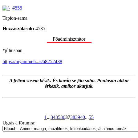
#555
Tapion-sama
Hozzászólások:
4535
Főadminisztrátor
*júliusban
https://myanimeli...s/68252438
A felirat sosem késik. És korán se jön soha. Pontosan akkor
érkezik, amikor akarjuk.
1
...
34
35
36
37
38
39
40
...
55
Ugrás a fórumra: