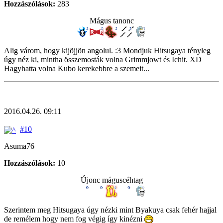
Hozzászólások:
283
Mágus tanonc
Alig várom, hogy kijöjjön angolul. :3 Mondjuk Hitsugaya tényleg
úgy néz ki, mintha összemosták volna Grimmjowt és Ichit. XD
Hagyhatta volna Kubo kerekebbre a szemeit...
2016.04.26. 09:11
#10
Asuma76
Hozzászólások:
10
Újonc máguscéhtag
Szerintem meg Hitsugaya úgy nézki mint Byakuya csak fehér hajjal
de remélem hogy nem fog végig így kinézni