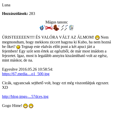
Luna
Hozzászólások:
283
Mágus tanonc
ÚRISTEEEEEN!!!! ÉS VALÓRA VÁLT AZ ÁLMOM!
Nem
megmondtam, hogy mekkora ziccert hagyna ki Kubo, ha nem hozná
be őket?
Tegnap este elalvás előtt pont a két apuci járt a
fejemben! Egy szót sem értek az egészből, de már most imádom a
fejezetet. Igaz, most is legalább annyira kiszámítható volt az egész,
mint máskor, de na.
Egyesítve 2016.05.26 10:58:54:
https://67.media....o1_500.jpg
Cicák, ugyancsak sejthető volt, hogy ezt még viszontlátjuk egyszer.
XD
http://blog-imgs-...57dces.jpg
Gogo Hime!