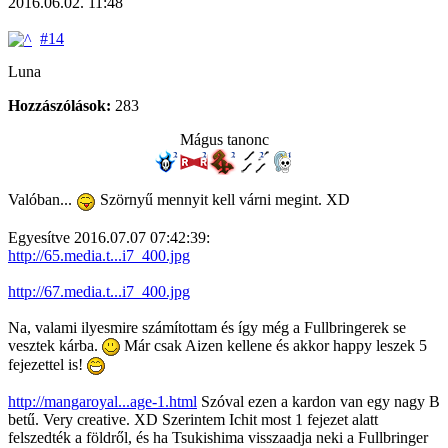
2016.06.02. 11:48
#14
Luna
Hozzászólások:
283
Mágus tanonc
Valóban...
Szörnyű mennyit kell várni megint. XD
Egyesítve 2016.07.07 07:42:39:
http://65.media.t...i7_400.jpg
http://67.media.t...i7_400.jpg
Na, valami ilyesmire számítottam és így még a Fullbringerek se
vesztek kárba.
Már csak Aizen kellene és akkor happy leszek 5
fejezettel is!
http://mangaroyal...age-1.html
Szóval ezen a kardon van egy nagy B
betű. Very creative. XD Szerintem Ichit most 1 fejezet alatt
felszedték a földről, és ha Tsukishima visszaadja neki a Fullbringer