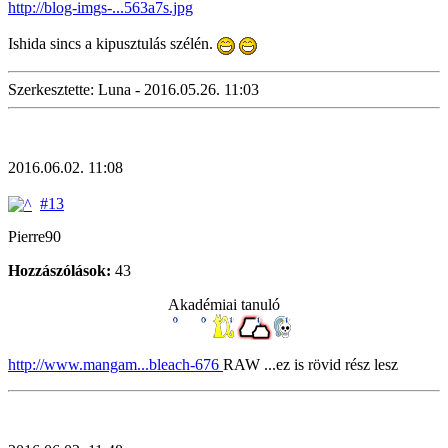
http://blog-imgs-...563a7s.jpg
Ishida sincs a kipusztulás szélén.
Szerkesztette: Luna - 2016.05.26. 11:03
2016.06.02. 11:08
#13
Pierre90
Hozzászólások:
43
Akadémiai tanuló
http://www.mangam...bleach-676
RAW ...ez is rövid rész lesz