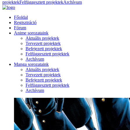
projektek
Felfüggesztett projektek
Archívum
Főoldal
Regisztráció
Fórum
Anime sorozataink
Aktuális projektek
Tervezett projektek
Befejezett projektek
Felfüggesztett projektek
Archívum
Manga sorozataink
Aktuális projektek
Tervezett projektek
Befejezett projektek
Felfüggesztett projektek
Archívum