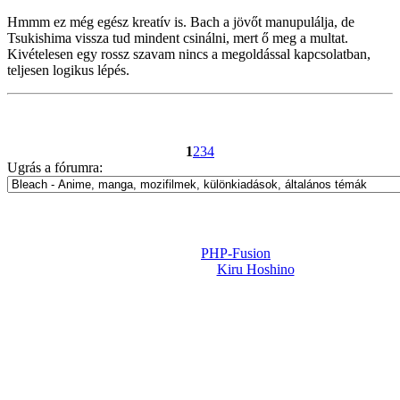
Hmmm ez még egész kreatív is. Bach a jövőt manupulálja, de
Tsukishima vissza tud mindent csinálni, mert ő meg a multat.
Kivételesen egy rossz szavam nincs a megoldással kapcsolatban,
teljesen logikus lépés.
1
2
3
4
Ugrás a fórumra:
Powered by
PHP-Fusion
Design-t készítette:
Kiru Hoshino