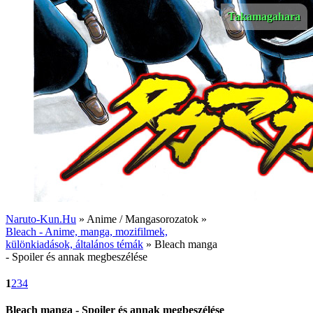
Takamagahara
Naruto-Kun.Hu
» Anime / Mangasorozatok »
Bleach - Anime, manga, mozifilmek,
különkiadások, általános témák
» Bleach manga
- Spoiler és annak megbeszélése
1
2
3
4
Bleach manga - Spoiler és annak megbeszélése