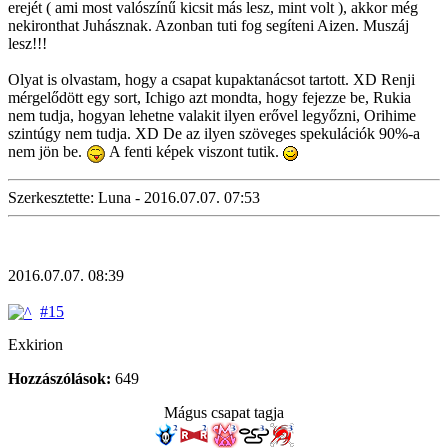
erejét ( ami most valószínű kicsit más lesz, mint volt ), akkor még
nekironthat Juhásznak. Azonban tuti fog segíteni Aizen. Muszáj
lesz!!!
Olyat is olvastam, hogy a csapat kupaktanácsot tartott. XD Renji
mérgelődött egy sort, Ichigo azt mondta, hogy fejezze be, Rukia
nem tudja, hogyan lehetne valakit ilyen erővel legyőzni, Orihime
szintúgy nem tudja. XD De az ilyen szöveges spekulációk 90%-a
nem jön be.
A fenti képek viszont tutik.
Szerkesztette: Luna - 2016.07.07. 07:53
2016.07.07. 08:39
#15
Exkirion
Hozzászólások:
649
Mágus csapat tagja