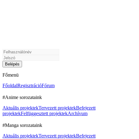
Főmenü
Főoldal
Regisztráció
Fórum
#Anime sorozataink
Aktuális projektek
Tervezett projektek
Befejezett
projektek
Felfüggesztett projektek
Archívum
#Manga sorozataink
Aktuális projektek
Tervezett projektek
Befejezett